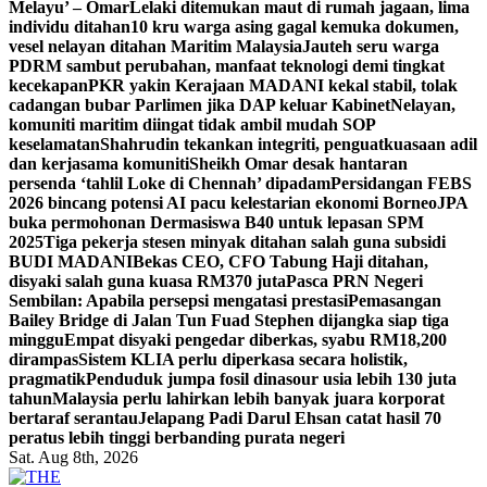
Melayu’ – Omar
Lelaki ditemukan maut di rumah jagaan, lima
individu ditahan
10 kru warga asing gagal kemuka dokumen,
vesel nelayan ditahan Maritim Malaysia
Jauteh seru warga
PDRM sambut perubahan, manfaat teknologi demi tingkat
kecekapan
PKR yakin Kerajaan MADANI kekal stabil, tolak
cadangan bubar Parlimen jika DAP keluar Kabinet
Nelayan,
komuniti maritim diingat tidak ambil mudah SOP
keselamatan
Shahrudin tekankan integriti, penguatkuasaan adil
dan kerjasama komuniti
Sheikh Omar desak hantaran
persenda ‘tahlil Loke di Chennah’ dipadam
Persidangan FEBS
2026 bincang potensi AI pacu kelestarian ekonomi Borneo
JPA
buka permohonan Dermasiswa B40 untuk lepasan SPM
2025
Tiga pekerja stesen minyak ditahan salah guna subsidi
BUDI MADANI
Bekas CEO, CFO Tabung Haji ditahan,
disyaki salah guna kuasa RM370 juta
Pasca PRN Negeri
Sembilan: Apabila persepsi mengatasi prestasi
Pemasangan
Bailey Bridge di Jalan Tun Fuad Stephen dijangka siap tiga
minggu
Empat disyaki pengedar diberkas, syabu RM18,200
dirampas
Sistem KLIA perlu diperkasa secara holistik,
pragmatik
Penduduk jumpa fosil dinasour usia lebih 130 juta
tahun
Malaysia perlu lahirkan lebih banyak juara korporat
bertaraf serantau
Jelapang Padi Darul Ehsan catat hasil 70
peratus lebih tinggi berbanding purata negeri
Sat. Aug 8th, 2026