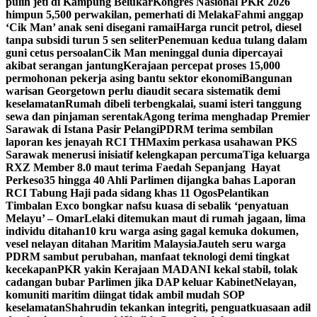
pulih jeti di Kampung Belukar
Kongres Nasional PKR 2026
himpun 5,500 perwakilan, pemerhati di Melaka
Fahmi anggap
‘Cik Man’ anak seni disegani ramai
Harga runcit petrol, diesel
tanpa subsidi turun 5 sen seliter
Penemuan kedua tulang dalam
guni cetus persoalan
Cik Man meninggal dunia dipercayai
akibat serangan jantung
Kerajaan percepat proses 15,000
permohonan pekerja asing bantu sektor ekonomi
Bangunan
warisan Georgetown perlu diaudit secara sistematik demi
keselamatan
Rumah dibeli terbengkalai, suami isteri tanggung
sewa dan pinjaman serentak
Agong terima menghadap Premier
Sarawak di Istana Pasir Pelangi
PDRM terima sembilan
laporan kes jenayah RCI TH
Maxim perkasa usahawan PKS
Sarawak menerusi inisiatif kelengkapan percuma
Tiga keluarga
RXZ Member 8.0 maut terima Faedah Sepanjang Hayat
Perkeso
35 hingga 40 Ahli Parlimen dijangka bahas Laporan
RCI Tabung Haji pada sidang khas 11 Ogos
Pelantikan
Timbalan Exco bongkar nafsu kuasa di sebalik ‘penyatuan
Melayu’ – Omar
Lelaki ditemukan maut di rumah jagaan, lima
individu ditahan
10 kru warga asing gagal kemuka dokumen,
vesel nelayan ditahan Maritim Malaysia
Jauteh seru warga
PDRM sambut perubahan, manfaat teknologi demi tingkat
kecekapan
PKR yakin Kerajaan MADANI kekal stabil, tolak
cadangan bubar Parlimen jika DAP keluar Kabinet
Nelayan,
komuniti maritim diingat tidak ambil mudah SOP
keselamatan
Shahrudin tekankan integriti, penguatkuasaan adil