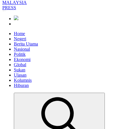
Informasi Berfakta Membuka Minda
Home
Negeri
Berita Utama
Nasional
Politik
Ekonomi
Global
Sukan
Ulasan
Kolumnis
Hiburan