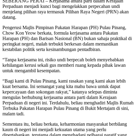
SEBERANG PERAI – Kerjasama antara parti dalam Kerajaan
Perpaduan menjadi kunci bagi mengelakkan perpecahan undi
menjelang pilihan raya termasuk Pilihan Raya Negeri (PRN) akan
datang.
Pengerusi Majlis Pimpinan Pakatan Harapan (PH) Pulau Pinang,
Chow Kon Yeow berkata, formula kerjasama antara Pakatan
Harapan (PH) dan Barisan Nasional (BN) bukan sahaja praktikal di
peringkat negeri, malah terbukti berkesan dalam memastikan
kestabilan politik serta kesinambungan pentadbiran.
“Tanpa kerjasama ini, risiko undi berpecah boleh menyebabkan
kehilangan kerusi sekali gus memberi ruang kepada pihak lawan
untuk mengambil kesempatan.
“Bagi kami di Pulau Pinang, kami rasakan yang kami akan lebih
kuat bersama. Ini semangat yang kita mahu bawa untuk dapat
kepercayaan dan sokongan rakyat,” katanya selepas diminta
mengulas berhubung kerjasama antara parti dalam Kerajaan
Perpaduan di negeri ini. Terdahulu, beliau menghadiri Majlis Rumah
Terbuka Pakatan Harapan Pulau Pinang di Bukit Mertajam di sini,
malam tadi.
Sementara itu, beliau berkata, keharmonian masyarakat berbilang
kaum di negeri ini menjadi kekuatan utama yang perlu
dipertahankan, terutama dalam menghadapi pelbagai naratif yang