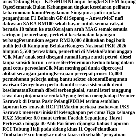
urus Tabung Haji – KJ
SeMURNI anjur bengkel STEM hujung
Ogos
Semarak Bulan Kebangsaan tingkat kesedaran pelihara
keharmonian kaum
Pengalaman Singapura jadi rujukan
penganjuran F1 Bahrain GP di Sepang – Anwar
MoF nafi
dakwaan SARA RM100 sekali bayar untuk semua rakyat
berusia 18 tahun ke atas
Kerajaan arah MAG semak semula
saringan juruterbang, perketat keselamatan lapangan
terbang
Peruntukan segera RM30,000 diluluskan bagi baik
pulih jeti di Kampung Belukar
Kongres Nasional PKR 2026
himpun 5,500 perwakilan, pemerhati di Melaka
Fahmi anggap
‘Cik Man’ anak seni disegani ramai
Harga runcit petrol, diesel
tanpa subsidi turun 5 sen seliter
Penemuan kedua tulang dalam
guni cetus persoalan
Cik Man meninggal dunia dipercayai
akibat serangan jantung
Kerajaan percepat proses 15,000
permohonan pekerja asing bantu sektor ekonomi
Bangunan
warisan Georgetown perlu diaudit secara sistematik demi
keselamatan
Rumah dibeli terbengkalai, suami isteri tanggung
sewa dan pinjaman serentak
Agong terima menghadap Premier
Sarawak di Istana Pasir Pelangi
PDRM terima sembilan
laporan kes jenayah RCI TH
Maxim perkasa usahawan PKS
Sarawak menerusi inisiatif kelengkapan percuma
Tiga keluarga
RXZ Member 8.0 maut terima Faedah Sepanjang Hayat
Perkeso
35 hingga 40 Ahli Parlimen dijangka bahas Laporan
RCI Tabung Haji pada sidang khas 11 Ogos
Pelantikan
Timbalan Exco bongkar nafsu kuasa di sebalik ‘penyatuan