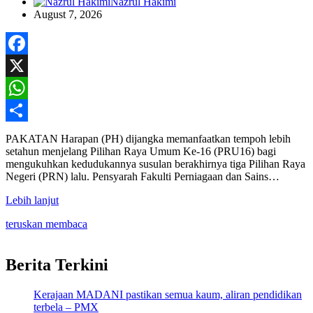
Nazrul Hakimi
August 7, 2026
Facebook
X
WhatsApp
Share
PAKATAN Harapan (PH) dijangka memanfaatkan tempoh lebih
setahun menjelang Pilihan Raya Umum Ke-16 (PRU16) bagi
mengukuhkan kedudukannya susulan berakhirnya tiga Pilihan Raya
Negeri (PRN) lalu. Pensyarah Fakulti Perniagaan dan Sains…
Lebih lanjut
teruskan membaca
Berita Terkini
Kerajaan MADANI pastikan semua kaum, aliran pendidikan
terbela – PMX