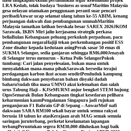
hasil tangkapan
Akmal pertahankan tegur kelemahan projek
LRA Kedah, tolak budaya ‘business as usual’
Maritim Malaysia
gesa nelayan utamakan penggunaan peranti suar pencari
peribadi
Anwar ucap selamat ulang tahun ke-55 ABIM, kenang
perjuangan dakwah dan pembangunan ummah
Maritim
Malaysia tamatkan latihan berskala besar SAREX 2026
JKOM
Sarawak, IKBN Miri jalin kerjasama strategik perkasa
belia
Bulan Kebangsaan peluang perkukuh perpaduan, pacu
pembangunan negara
Hajiji tekan perkembangan positif ESS
Zone disalur kepada kedutaan asing
Perak sasar 50 emas di
SUKMA Selangor, sedia ganjaran sehingga RM6,000
Jenayah
di Selangor terus menurun – Ketua Polis Selangor
Pokok
tumbang: Cari jalan penyelesaian, bukan masa untuk
menyalahkan mana-mana pihak
Sarawak bersedia terajui
perdagangan karbon ikut acuan sendiri
Penduduk kampung
bimbang dakwaan penyebaran bahan disyaki dadah
baharu
Sudah tiba masa UMNO akui kelemahan dan salah
urus Tabung Haji – KJ
SeMURNI anjur bengkel STEM hujung
Ogos
Semarak Bulan Kebangsaan tingkat kesedaran pelihara
keharmonian kaum
Pengalaman Singapura jadi rujukan
penganjuran F1 Bahrain GP di Sepang – Anwar
MoF nafi
dakwaan SARA RM100 sekali bayar untuk semua rakyat
berusia 18 tahun ke atas
Kerajaan arah MAG semak semula
saringan juruterbang, perketat keselamatan lapangan
terbang
Peruntukan segera RM30,000 diluluskan bagi baik