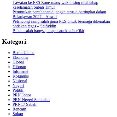
Lawatan ke ESS Zone ruang wakil asing nilai tahap
keselamatan Sabah Timur
Peruntukan pertahanan dijangka terus dipertingkat dalam
Belanjawan 2027 – Anwar
Pelancong asing salah guna PLS untuk berniaga dikenakan
tindakan tegas – Saifuddin
Bukan salah bangsa, tetapi cara kita berfikir
Kategori
Berita Utama
Ekonomi
Global
Hiburan
Informasi
Kolumnis
Nasional
Negeri
Politik
PRN Johor
PRN Negeri Sembilan
PRN17 Sabah
Rencam
Sukan