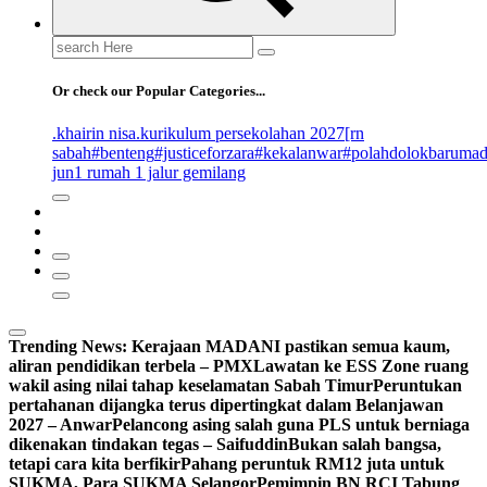
Search
for:
Or check our Popular Categories...
.khairin nisa
.kurikulum persekolahan 2027
[rn
sabah
#benteng
#justiceforzara
#kekalanwar
#polahdolokbaruma
jun
1 rumah 1 jalur gemilang
Trending News:
Kerajaan MADANI pastikan semua kaum,
aliran pendidikan terbela – PMX
Lawatan ke ESS Zone ruang
wakil asing nilai tahap keselamatan Sabah Timur
Peruntukan
pertahanan dijangka terus dipertingkat dalam Belanjawan
2027 – Anwar
Pelancong asing salah guna PLS untuk berniaga
dikenakan tindakan tegas – Saifuddin
Bukan salah bangsa,
tetapi cara kita berfikir
Pahang peruntuk RM12 juta untuk
SUKMA, Para SUKMA Selangor
Pemimpin BN RCI Tabung