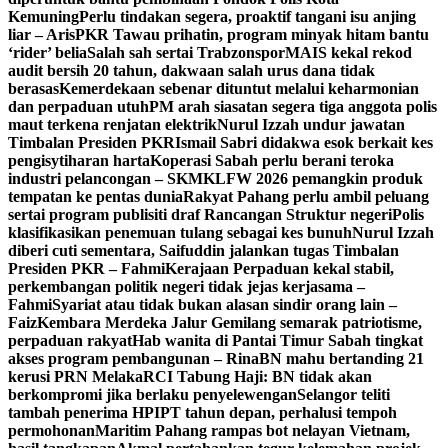
Kemuning
Perlu tindakan segera, proaktif tangani isu anjing
liar – Aris
PKR Tawau prihatin, program minyak hitam bantu
‘rider’ belia
Salah sah sertai Trabzonspor
MAIS kekal rekod
audit bersih 20 tahun, dakwaan salah urus dana tidak
berasas
Kemerdekaan sebenar dituntut melalui keharmonian
dan perpaduan utuh
PM arah siasatan segera tiga anggota polis
maut terkena renjatan elektrik
Nurul Izzah undur jawatan
Timbalan Presiden PKR
Ismail Sabri didakwa esok berkait kes
pengisytiharan harta
Koperasi Sabah perlu berani teroka
industri pelancongan – SKM
KLFW 2026 pemangkin produk
tempatan ke pentas dunia
Rakyat Pahang perlu ambil peluang
sertai program publisiti draf Rancangan Struktur negeri
Polis
klasifikasikan penemuan tulang sebagai kes bunuh
Nurul Izzah
diberi cuti sementara, Saifuddin jalankan tugas Timbalan
Presiden PKR – Fahmi
Kerajaan Perpaduan kekal stabil,
perkembangan politik negeri tidak jejas kerjasama –
Fahmi
Syariat atau tidak bukan alasan sindir orang lain –
Faiz
Kembara Merdeka Jalur Gemilang semarak patriotisme,
perpaduan rakyat
Hab wanita di Pantai Timur Sabah tingkat
akses program pembangunan – Rina
BN mahu bertanding 21
kerusi PRN Melaka
RCI Tabung Haji: BN tidak akan
berkompromi jika berlaku penyelewengan
Selangor teliti
tambah penerima HPIPT tahun depan, perhalusi tempoh
permohonan
Maritim Pahang rampas bot nelayan Vietnam,