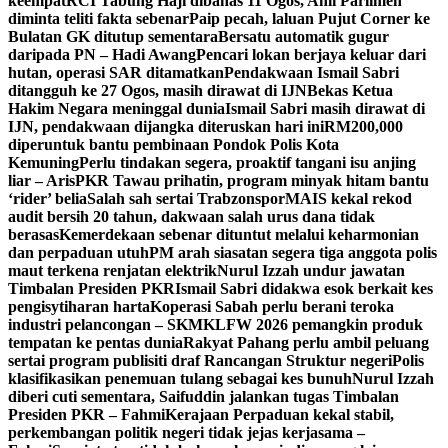
keempat
RCI Tabung Haji dibahas 11 Ogos, Ahli Parlimen
diminta teliti fakta sebenar
Paip pecah, laluan Pujut Corner ke
Bulatan GK ditutup sementara
Bersatu automatik gugur
daripada PN – Hadi Awang
Pencari lokan berjaya keluar dari
hutan, operasi SAR ditamatkan
Pendakwaan Ismail Sabri
ditangguh ke 27 Ogos, masih dirawat di IJN
Bekas Ketua
Hakim Negara meninggal dunia
Ismail Sabri masih dirawat di
IJN, pendakwaan dijangka diteruskan hari ini
RM200,000
diperuntuk bantu pembinaan Pondok Polis Kota
Kemuning
Perlu tindakan segera, proaktif tangani isu anjing
liar – Aris
PKR Tawau prihatin, program minyak hitam bantu
‘rider’ belia
Salah sah sertai Trabzonspor
MAIS kekal rekod
audit bersih 20 tahun, dakwaan salah urus dana tidak
berasas
Kemerdekaan sebenar dituntut melalui keharmonian
dan perpaduan utuh
PM arah siasatan segera tiga anggota polis
maut terkena renjatan elektrik
Nurul Izzah undur jawatan
Timbalan Presiden PKR
Ismail Sabri didakwa esok berkait kes
pengisytiharan harta
Koperasi Sabah perlu berani teroka
industri pelancongan – SKM
KLFW 2026 pemangkin produk
tempatan ke pentas dunia
Rakyat Pahang perlu ambil peluang
sertai program publisiti draf Rancangan Struktur negeri
Polis
klasifikasikan penemuan tulang sebagai kes bunuh
Nurul Izzah
diberi cuti sementara, Saifuddin jalankan tugas Timbalan
Presiden PKR – Fahmi
Kerajaan Perpaduan kekal stabil,
perkembangan politik negeri tidak jejas kerjasama –