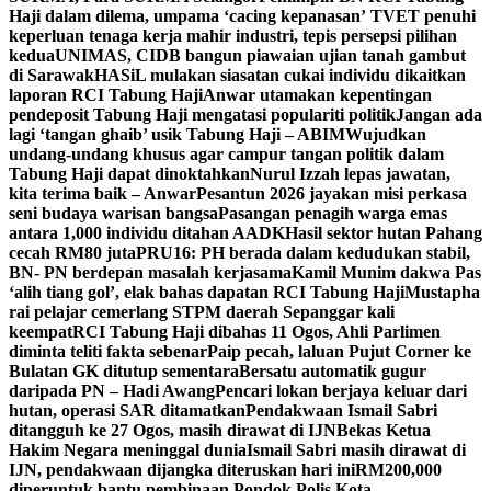
Haji dalam dilema, umpama ‘cacing kepanasan’
TVET penuhi
keperluan tenaga kerja mahir industri, tepis persepsi pilihan
kedua
UNIMAS, CIDB bangun piawaian ujian tanah gambut
di Sarawak
HASiL mulakan siasatan cukai individu dikaitkan
laporan RCI Tabung Haji
Anwar utamakan kepentingan
pendeposit Tabung Haji mengatasi populariti politik
Jangan ada
lagi ‘tangan ghaib’ usik Tabung Haji – ABIM
Wujudkan
undang-undang khusus agar campur tangan politik dalam
Tabung Haji dapat dinoktahkan
Nurul Izzah lepas jawatan,
kita terima baik – Anwar
Pesantun 2026 jayakan misi perkasa
seni budaya warisan bangsa
Pasangan penagih warga emas
antara 1,000 individu ditahan AADK
Hasil sektor hutan Pahang
cecah RM80 juta
PRU16: PH berada dalam kedudukan stabil,
BN- PN berdepan masalah kerjasama
Kamil Munim dakwa Pas
‘alih tiang gol’, elak bahas dapatan RCI Tabung Haji
Mustapha
rai pelajar cemerlang STPM daerah Sepanggar kali
keempat
RCI Tabung Haji dibahas 11 Ogos, Ahli Parlimen
diminta teliti fakta sebenar
Paip pecah, laluan Pujut Corner ke
Bulatan GK ditutup sementara
Bersatu automatik gugur
daripada PN – Hadi Awang
Pencari lokan berjaya keluar dari
hutan, operasi SAR ditamatkan
Pendakwaan Ismail Sabri
ditangguh ke 27 Ogos, masih dirawat di IJN
Bekas Ketua
Hakim Negara meninggal dunia
Ismail Sabri masih dirawat di
IJN, pendakwaan dijangka diteruskan hari ini
RM200,000
diperuntuk bantu pembinaan Pondok Polis Kota