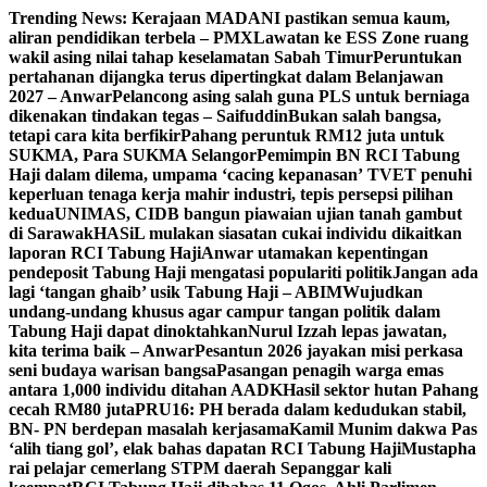
Skip
Trending News:
Kerajaan MADANI pastikan semua kaum,
to
aliran pendidikan terbela – PMX
Lawatan ke ESS Zone ruang
content
wakil asing nilai tahap keselamatan Sabah Timur
Peruntukan
pertahanan dijangka terus dipertingkat dalam Belanjawan
2027 – Anwar
Pelancong asing salah guna PLS untuk berniaga
dikenakan tindakan tegas – Saifuddin
Bukan salah bangsa,
tetapi cara kita berfikir
Pahang peruntuk RM12 juta untuk
SUKMA, Para SUKMA Selangor
Pemimpin BN RCI Tabung
Haji dalam dilema, umpama ‘cacing kepanasan’
TVET penuhi
keperluan tenaga kerja mahir industri, tepis persepsi pilihan
kedua
UNIMAS, CIDB bangun piawaian ujian tanah gambut
di Sarawak
HASiL mulakan siasatan cukai individu dikaitkan
laporan RCI Tabung Haji
Anwar utamakan kepentingan
pendeposit Tabung Haji mengatasi populariti politik
Jangan ada
lagi ‘tangan ghaib’ usik Tabung Haji – ABIM
Wujudkan
undang-undang khusus agar campur tangan politik dalam
Tabung Haji dapat dinoktahkan
Nurul Izzah lepas jawatan,
kita terima baik – Anwar
Pesantun 2026 jayakan misi perkasa
seni budaya warisan bangsa
Pasangan penagih warga emas
antara 1,000 individu ditahan AADK
Hasil sektor hutan Pahang
cecah RM80 juta
PRU16: PH berada dalam kedudukan stabil,
BN- PN berdepan masalah kerjasama
Kamil Munim dakwa Pas
‘alih tiang gol’, elak bahas dapatan RCI Tabung Haji
Mustapha
rai pelajar cemerlang STPM daerah Sepanggar kali