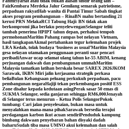
Fahmi
Syariat atau tidak bukan alasan sindir orang lain –
Faiz
Kembara Merdeka Jalur Gemilang semarak patriotisme,
perpaduan rakyat
Hab wanita di Pantai Timur Sabah tingkat
akses program pembangunan – Rina
BN mahu bertanding 21
kerusi PRN Melaka
RCI Tabung Haji: BN tidak akan
berkompromi jika berlaku penyelewengan
Selangor teliti
tambah penerima HPIPT tahun depan, perhalusi tempoh
permohonan
Maritim Pahang rampas bot nelayan Vietnam,
hasil tangkapan
Akmal pertahankan tegur kelemahan projek
LRA Kedah, tolak budaya ‘business as usual’
Maritim Malaysia
gesa nelayan utamakan penggunaan peranti suar pencari
peribadi
Anwar ucap selamat ulang tahun ke-55 ABIM, kenang
perjuangan dakwah dan pembangunan ummah
Maritim
Malaysia tamatkan latihan berskala besar SAREX 2026
JKOM
Sarawak, IKBN Miri jalin kerjasama strategik perkasa
belia
Bulan Kebangsaan peluang perkukuh perpaduan, pacu
pembangunan negara
Hajiji tekan perkembangan positif ESS
Zone disalur kepada kedutaan asing
Perak sasar 50 emas di
SUKMA Selangor, sedia ganjaran sehingga RM6,000
Jenayah
di Selangor terus menurun – Ketua Polis Selangor
Pokok
tumbang: Cari jalan penyelesaian, bukan masa untuk
menyalahkan mana-mana pihak
Sarawak bersedia terajui
perdagangan karbon ikut acuan sendiri
Penduduk kampung
bimbang dakwaan penyebaran bahan disyaki dadah
baharu
Sudah tiba masa UMNO akui kelemahan dan salah