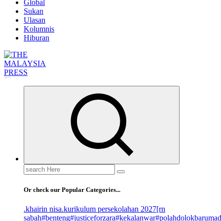
Global
Sukan
Ulasan
Kolumnis
Hiburan
Informasi Berfakta Membuka Minda
Search
for:
Or check our Popular Categories...
.khairin nisa
.kurikulum persekolahan 2027
[rn
sabah
#benteng
#justiceforzara
#kekalanwar
#polahdolokbaruma