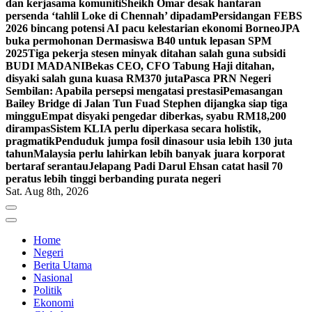
dan kerjasama komuniti
Sheikh Omar desak hantaran
persenda ‘tahlil Loke di Chennah’ dipadam
Persidangan FEBS
2026 bincang potensi AI pacu kelestarian ekonomi Borneo
JPA
buka permohonan Dermasiswa B40 untuk lepasan SPM
2025
Tiga pekerja stesen minyak ditahan salah guna subsidi
BUDI MADANI
Bekas CEO, CFO Tabung Haji ditahan,
disyaki salah guna kuasa RM370 juta
Pasca PRN Negeri
Sembilan: Apabila persepsi mengatasi prestasi
Pemasangan
Bailey Bridge di Jalan Tun Fuad Stephen dijangka siap tiga
minggu
Empat disyaki pengedar diberkas, syabu RM18,200
dirampas
Sistem KLIA perlu diperkasa secara holistik,
pragmatik
Penduduk jumpa fosil dinasour usia lebih 130 juta
tahun
Malaysia perlu lahirkan lebih banyak juara korporat
bertaraf serantau
Jelapang Padi Darul Ehsan catat hasil 70
peratus lebih tinggi berbanding purata negeri
Sat. Aug 8th, 2026
Home
Negeri
Berita Utama
Nasional
Politik
Ekonomi