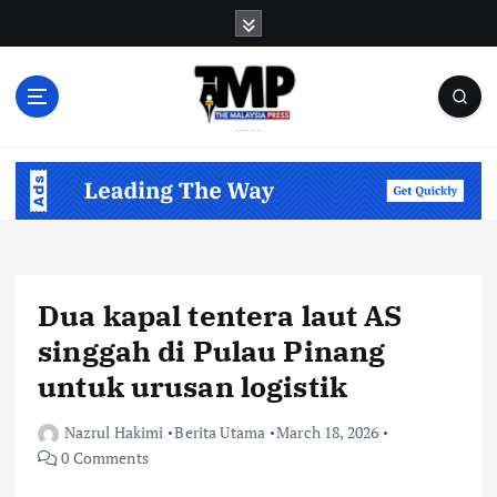
S
k
i
p
t
o
Informasi Berfakta Membuka Minda
c
o
n
t
e
n
Dua kapal tentera laut AS
t
singgah di Pulau Pinang
untuk urusan logistik
Nazrul Hakimi
Berita Utama
March 18, 2026
0 Comments