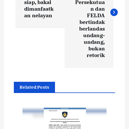
t
siap, bakal
Persekutua
dimanfaatk
n dan
an nelayan
FELDA
n
bertindak
berlandas
a
undang-
undang,
v
bukan
retorik
i
g
a
Related Posts
t
i