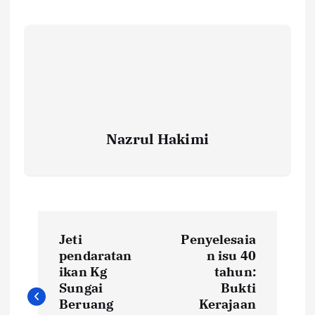
Nazrul Hakimi
P
Jeti
Penyelesaia
o
pendaratan
n isu 40
ikan Kg
tahun:
s
Sungai
Bukti
Beruang
Kerajaan