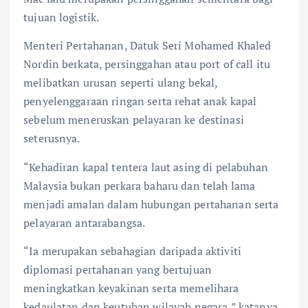
o
p
k
p
tujuan logistik.
Menteri Pertahanan, Datuk Seri Mohamed Khaled
Nordin berkata, persinggahan atau port of call itu
melibatkan urusan seperti ulang bekal,
penyelenggaraan ringan serta rehat anak kapal
sebelum meneruskan pelayaran ke destinasi
seterusnya.
“Kehadiran kapal tentera laut asing di pelabuhan
Malaysia bukan perkara baharu dan telah lama
menjadi amalan dalam hubungan pertahanan serta
pelayaran antarabangsa.
“Ia merupakan sebahagian daripada aktiviti
diplomasi pertahanan yang bertujuan
meningkatkan keyakinan serta memelihara
kedaulatan dan keutuhan wilayah negara,” katanya.