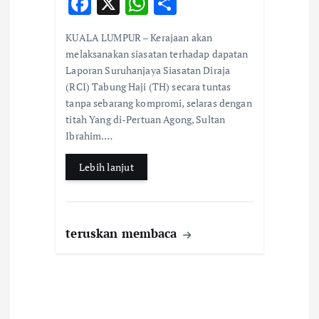
F
X
W
S
ac
h
h
KUALA LUMPUR – Kerajaan akan
e
at
ar
melaksanakan siasatan terhadap dapatan
b
s
e
Laporan Suruhanjaya Siasatan Diraja
(RCI) Tabung Haji (TH) secara tuntas
o
A
tanpa sebarang kompromi, selaras dengan
o
p
titah Yang di-Pertuan Agong, Sultan
k
p
Ibrahim.…
Lebih lanjut
teruskan membaca