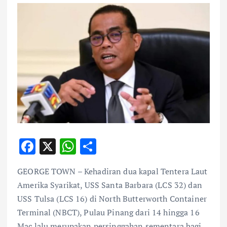
F
X
W
S
ac
h
h
GEORGE TOWN – Kehadiran dua kapal Tentera Laut
e
at
ar
Amerika Syarikat, USS Santa Barbara (LCS 32) dan
b
s
e
USS Tulsa (LCS 16) di North Butterworth Container
o
A
Terminal (NBCT), Pulau Pinang dari 14 hingga 16
Mac lalu merupakan persinggahan sementara bagi