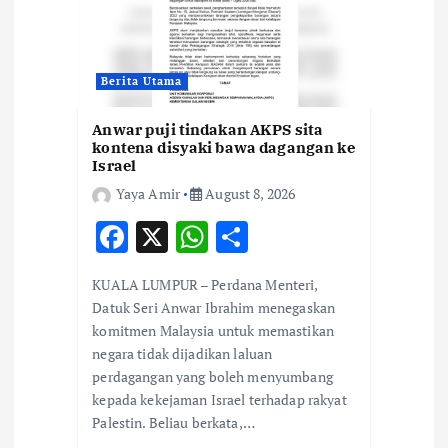
o
n
Berita Utama
Anwar puji tindakan AKPS sita
kontena disyaki bawa dagangan ke
Israel
Yaya Amir
August 8, 2026
F
X
W
S
ac
h
h
KUALA LUMPUR – Perdana Menteri,
e
at
ar
Datuk Seri Anwar Ibrahim menegaskan
b
s
e
komitmen Malaysia untuk memastikan
negara tidak dijadikan laluan
o
A
perdagangan yang boleh menyumbang
o
p
kepada kekejaman Israel terhadap rakyat
k
p
Palestin. Beliau berkata,…