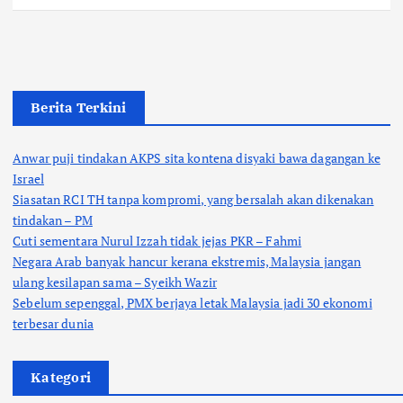
Berita Terkini
Anwar puji tindakan AKPS sita kontena disyaki bawa dagangan ke
Israel
Siasatan RCI TH tanpa kompromi, yang bersalah akan dikenakan
tindakan – PM
Cuti sementara Nurul Izzah tidak jejas PKR – Fahmi
Negara Arab banyak hancur kerana ekstremis, Malaysia jangan
ulang kesilapan sama – Syeikh Wazir
Sebelum sepenggal, PMX berjaya letak Malaysia jadi 30 ekonomi
terbesar dunia
Kategori