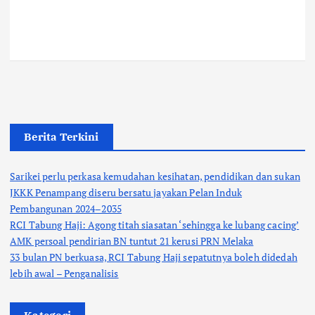
Berita Terkini
Sarikei perlu perkasa kemudahan kesihatan, pendidikan dan sukan
JKKK Penampang diseru bersatu jayakan Pelan Induk
Pembangunan 2024–2035
RCI Tabung Haji: Agong titah siasatan ‘sehingga ke lubang cacing’
AMK persoal pendirian BN tuntut 21 kerusi PRN Melaka
33 bulan PN berkuasa, RCI Tabung Haji sepatutnya boleh didedah
lebih awal – Penganalisis