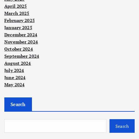
April 2025
March 2025
February 2025
January 2025
Berit
December 2024
a
Utam
November 2024
Berit
a
a
Utam
October 2024
a
33
September 2024
bula
Sem
August 2024
n
bila
July 2024
PN
n
June 2024
ber
tah
May 2024
Nege
kua
un
ri
sa,
turu
Sari
Search
RCI
n
kei
Nege
ri
Tab
pad
perl
Polit
ik
ung
ang,
u
Search
AM
Haji
perj
per