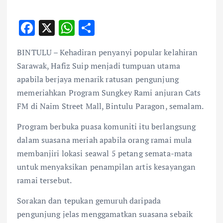
F
X
W
S
ac
h
h
BINTULU – Kehadiran penyanyi popular kelahiran
e
at
ar
Sarawak, Hafiz Suip menjadi tumpuan utama
b
s
e
apabila berjaya menarik ratusan pengunjung
o
A
memeriahkan Program Sungkey Rami anjuran Cats
o
p
FM di Naim Street Mall, Bintulu Paragon, semalam.
k
p
Program berbuka puasa komuniti itu berlangsung
dalam suasana meriah apabila orang ramai mula
membanjiri lokasi seawal 5 petang semata-mata
untuk menyaksikan penampilan artis kesayangan
ramai tersebut.
Sorakan dan tepukan gemuruh daripada
pengunjung jelas menggamatkan suasana sebaik