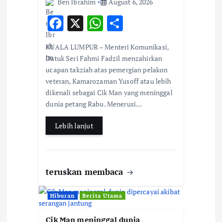
Ben Ibrahim
August 6, 2026
o
F
X
W
S
ac
h
h
n
KUALA LUMPUR – Menteri Komunikasi,
e
at
ar
Datuk Seri Fahmi Fadzil menzahirkan
b
s
e
ucapan takziah atas pemergian pelakon
veteran, Kamarozaman Yusoff atau lebih
o
A
dikenali sebagai Cik Man yang meninggal
o
p
dunia petang Rabu. Menerusi…
k
p
Lebih lanjut
teruskan membaca
Hiburan
Berita Utama
Cik Man meninggal dunia