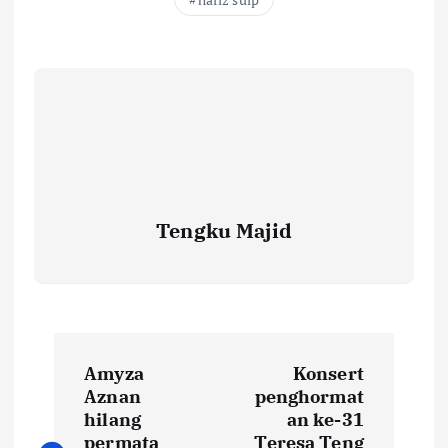
Tengku Majid
P
Amyza
Konsert
o
Aznan
penghormat
hilang
an ke-31
permata
Teresa Teng