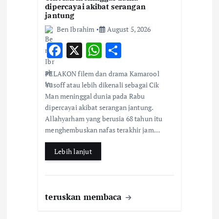
dipercayai akibat serangan
jantung
Ben Ibrahim
August 5, 2026
F
X
W
S
ac
h
h
PELAKON filem dan drama Kamarool
e
at
ar
Yusoff atau lebih dikenali sebagai Cik
b
s
e
Man meninggal dunia pada Rabu
dipercayai akibat serangan jantung.
o
A
Allahyarham yang berusia 68 tahun itu
o
p
menghembuskan nafas terakhir jam…
k
p
Lebih lanjut
teruskan membaca