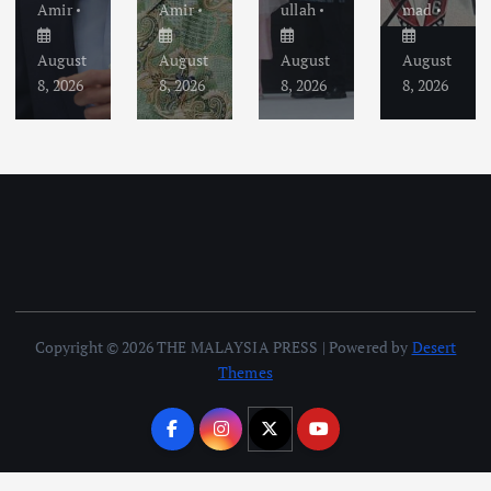
Amir
Amir
ullah
mad
August
August
August
August
8, 2026
8, 2026
8, 2026
8, 2026
Copyright © 2026 THE MALAYSIA PRESS | Powered by
Desert
Themes