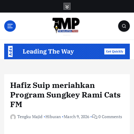
S
k
i
p
t
o
Informasi Berfakta Membuka Minda
c
o
n
t
e
n
Hafiz Suip meriahkan
t
Program Sungkey Rami Cats
FM
Tengku Majid
Hiburan
March 9, 2026
0 Comments