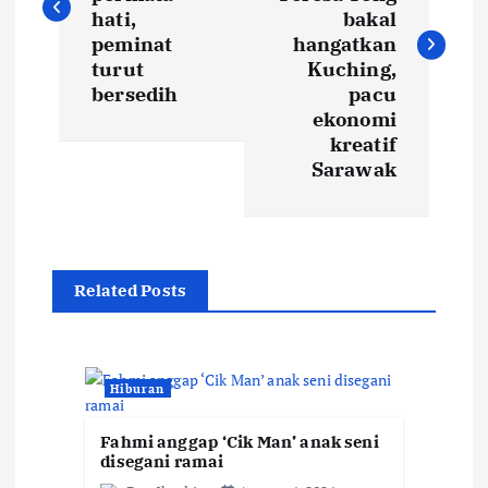
s
hati,
bakal
t
peminat
hangatkan
turut
Kuching,
bersedih
pacu
n
ekonomi
kreatif
a
Sarawak
v
i
Related Posts
g
a
Hiburan
t
Fahmi anggap ‘Cik Man’ anak seni
disegani ramai
i