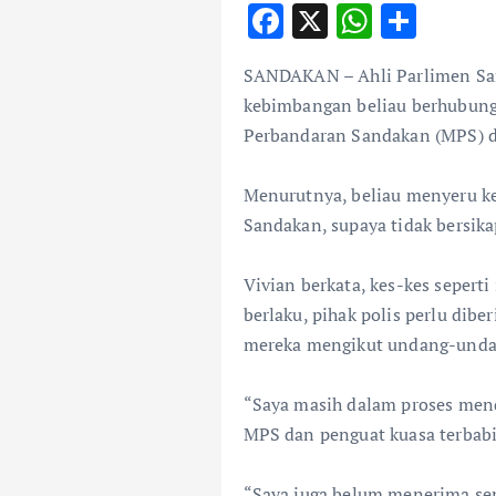
F
X
W
S
ac
h
h
SANDAKAN – Ahli Parlimen San
e
at
ar
kebimbangan beliau berhubung 
b
s
e
Perbandaran Sandakan (MPS) di
o
A
o
p
Menurutnya, beliau menyeru k
k
p
Sandakan, supaya tidak bersikap
Vivian berkata, kes-kes seperti
berlaku, pihak polis perlu di
mereka mengikut undang-unda
“Saya masih dalam proses men
MPS dan penguat kuasa terbabi
“Saya juga belum menerima sem