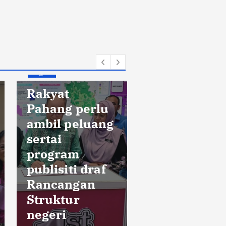
Negeri
Rakyat
Pahang perlu
ambil peluang
Negeri
sertai
program
Polis
publisiti draf
klasifikasik
Rancangan
penemuan
Struktur
tulang sebag
negeri
kes bunuh