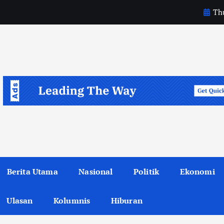
Thu
Berita Utama
Nasional
Politik
Ekonomi
Ulasan
Kolumnis
Hiburan