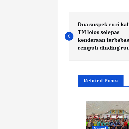
P
Dua suspek curi ka
o
TM lolos selepas
kenderaan terbaba
s
rempuh dinding r
t
n
Related Posts
a
v
Negeri