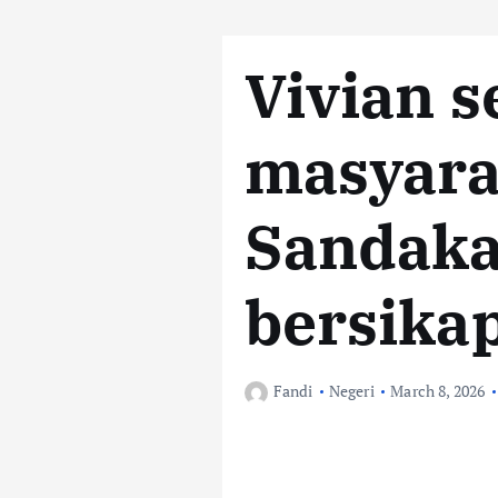
Vivian s
masyara
Sandaka
bersikap
Fandi
Negeri
March 8, 2026