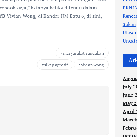
ebook saya,” katanya ketika ditemui dalam
PRN17
B Vivian Wong, di Bandar IJM Batu 6, di sini,
Renc
Sukan
Ulasa
Uncat
masyarakat sandakan
Ar
sikap agresif
vivian wong
Augus
July 2
June 
May 2
April
March
Febru
Janua