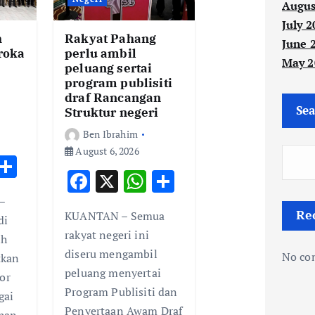
Augus
July 2
h
Rakyat Pahang
June 
eroka
perlu ambil
May 2
peluang sertai
program publisiti
draf Rancangan
Sea
Struktur negeri
Ben Ibrahim
August 6, 2026
W
S
F
X
W
S
h
h
ac
h
h
–
t
ar
Re
KUANTAN – Semua
e
at
ar
di
e
rakyat negeri ini
ih
b
s
e
A
diseru mengambil
No co
tkan
o
A
p
peluang menyertai
or
o
p
Program Publisiti dan
p
gai
Penyertaan Awam Draf