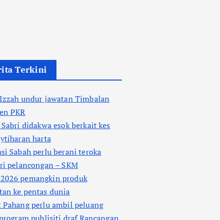
ita Terkini
 Izzah undur jawatan Timbalan
den PKR
 Sabri didakwa esok berkait kes
ytiharan harta
si Sabah perlu berani teroka
tri pelancongan – SKM
2026 pemangkin produk
tan ke pentas dunia
 Pahang perlu ambil peluang
 program publisiti draf Rancangan