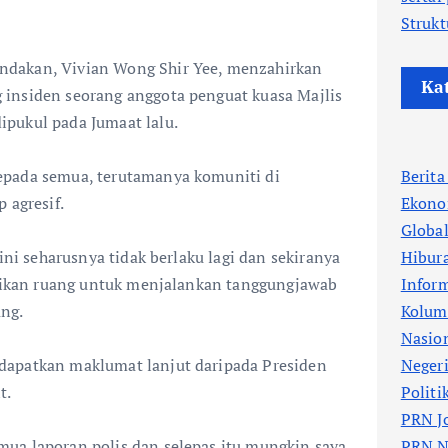
Strukt
dakan, Vivian Wong Shir Yee, menzahirkan
Ka
insiden seorang anggota penguat kuasa Majlis
pukul pada Jumaat lalu.
epada semua, terutamanya komuniti di
Berit
 agresif.
Ekono
Globa
 ini seharusnya tidak berlaku lagi dan sekiranya
Hibur
berikan ruang untuk menjalankan tanggungjawab
Infor
ng.
Kolum
Nasio
dapatkan maklumat lanjut daripada Presiden
Neger
t.
Politi
PRN J
ua laporan polis dan selepas itu mungkin saya
PRN N