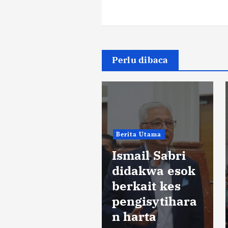
Perlu dibaca
rita Utama
Politik
Berita Utama
urul Izzah
Ismail Sabri
ndur
didakwa esok
awatan
berkait kes
imbalan
pengisytihara
residen PKR
n harta