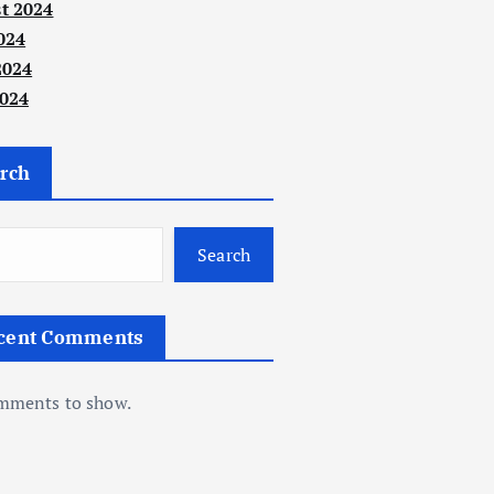
t 2024
024
2024
024
rch
Search
cent Comments
mments to show.