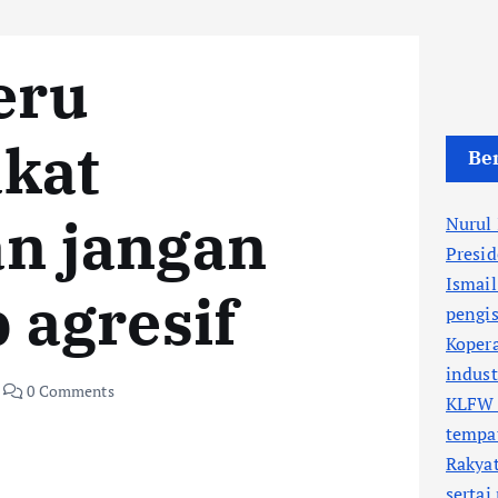
eru
kat
Ber
n jangan
Nurul
Presi
Ismail
 agresif
pengis
Kopera
indus
0 Comments
KLFW 
tempa
Rakyat
sertai