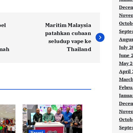
Decem
Novem
Octob
bel
Maritim Malaysia
Septe
patahkan cubaan
Augus
s
seludup vape ke
July 2
umah
Thailand
June 
May 2
April
March
Febru
Janua
Decem
Novem
Octob
Septe
Negeri