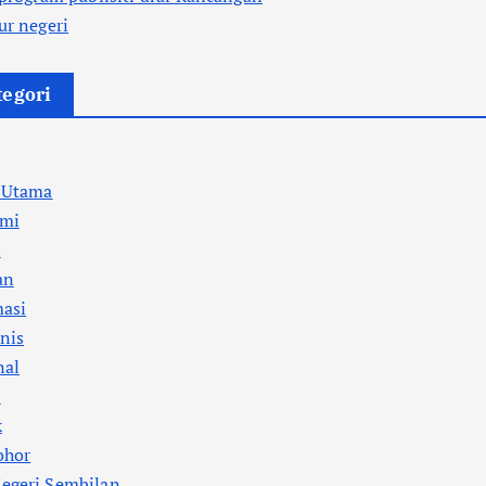
ur negeri
tegori
a Utama
mi
l
an
masi
nis
nal
i
k
ohor
egeri Sembilan