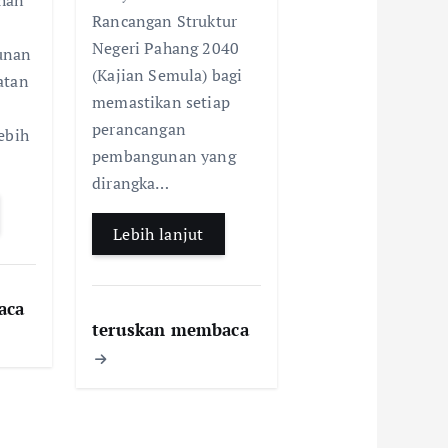
k
p
han
Rancangan Struktur
Negeri Pahang 2040
unan
(Kajian Semula) bagi
atan
memastikan setiap
perancangan
ebih
pembangunan yang
dirangka…
Lebih lanjut
aca
teruskan membaca