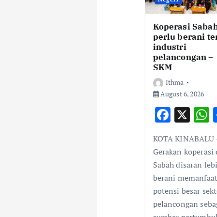
i
g
Koperasi Saba
perlu berani t
industri
a
pelancongan –
SKM
t
Ithma
August 6, 2026
i
F
X
ac
o
KOTA KINABALU 
e
a
Gerakan koperasi 
b
s
n
Sabah disaran leb
o
berani memanfaa
o
potensi besar sekt
k
pelancongan seba