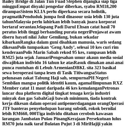
Bailey Bridge di Jalan Tun Fuad Stephen dijangka siap tiga
minggu
Empat disyaki pengedar diberkas, syabu RM18,200
dirampas
Sistem KLIA perlu diperkasa secara holistik,
pragmatik
Penduduk jumpa fosil dinasour usia lebih 130 juta
tahun
Malaysia perlu lahirkan lebih banyak juara korporat
bertaraf serantau
Jelapang Padi Darul Ehsan catat hasil 70
peratus lebih tinggi berbanding purata negeri
Penjawat awam
diseru hayati nilai Jalur Gemilang, bukan sekadar
kibarkan
Rangka dalam guni disahkan manusia, waris sedang
dikesan
Polis tumpaskan ‘Geng Andy’, selesai 10 kes curi rim
kenderaan
Polis Marin Sabah rekod 95 kes, rampasan lebih
RM25 juta sejak Januari
Pengesahan umur akaun media sosial
diwajibkan individu 16 tahun ke atas
Rasuk dimakan anai-anai
punca runtuhan di Lebuh Armenian
DBKL sita 323 basikal
sewa beroperasi tanpa lesen di Tasik Titiwangsa
Status
pelunasan zakat Tabung Haji sah, sempurna
PH Negeri
Sembilan mangsa politik identiti kaum, agama
Himpunan RXZ
Member catat 11 maut daripada 46 kes kemalangan
Petronas
lancar dua platform digital tingkat tenaga kerja industri
minyak dan gas Sabah
Gaji bawah minimum, tiada kontrak
kerja dikesan dalam operasi antipemerdagangan orang
Operasi
JTF banteras penyeludupan barang subsidi, rokok bernilai
lebih RM660, 000
Tiga individu ditahan ceroboh kawasan
larangan Jambatan Pulau Pinang
Kerajaan Persekutuan lulus
RM70 juta naik taraf Bulatan Pujut 3 di Miri
Hajiji yakin