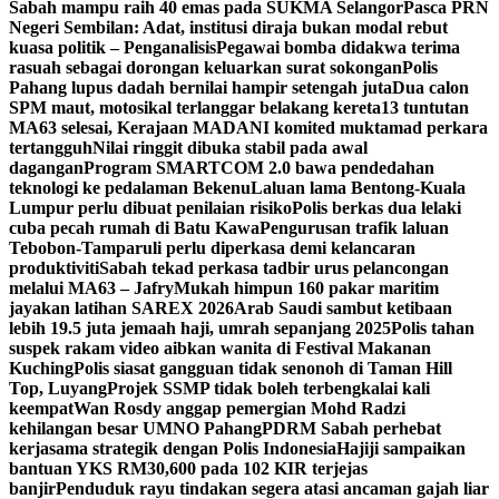
Sabah mampu raih 40 emas pada SUKMA Selangor
Pasca PRN
Negeri Sembilan: Adat, institusi diraja bukan modal rebut
kuasa politik – Penganalisis
Pegawai bomba didakwa terima
rasuah sebagai dorongan keluarkan surat sokongan
Polis
Pahang lupus dadah bernilai hampir setengah juta
Dua calon
SPM maut, motosikal terlanggar belakang kereta
13 tuntutan
MA63 selesai, Kerajaan MADANI komited muktamad perkara
tertangguh
Nilai ringgit dibuka stabil pada awal
dagangan
Program SMARTCOM 2.0 bawa pendedahan
teknologi ke pedalaman Bekenu
Laluan lama Bentong-Kuala
Lumpur perlu dibuat penilaian risiko
Polis berkas dua lelaki
cuba pecah rumah di Batu Kawa
Pengurusan trafik laluan
Tebobon-Tamparuli perlu diperkasa demi kelancaran
produktiviti
Sabah tekad perkasa tadbir urus pelancongan
melalui MA63 – Jafry
Mukah himpun 160 pakar maritim
jayakan latihan SAREX 2026
Arab Saudi sambut ketibaan
lebih 19.5 juta jemaah haji, umrah sepanjang 2025
Polis tahan
suspek rakam video aibkan wanita di Festival Makanan
Kuching
Polis siasat gangguan tidak senonoh di Taman Hill
Top, Luyang
Projek SSMP tidak boleh terbengkalai kali
keempat
Wan Rosdy anggap pemergian Mohd Radzi
kehilangan besar UMNO Pahang
PDRM Sabah perhebat
kerjasama strategik dengan Polis Indonesia
Hajiji sampaikan
bantuan YKS RM30,600 pada 102 KIR terjejas
banjir
Penduduk rayu tindakan segera atasi ancaman gajah liar