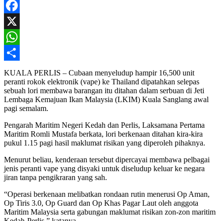
Facebook
X
WhatsApp
Share
KUALA PERLIS – Cubaan menyeludup hampir 16,500 unit
peranti rokok elektronik (vape) ke Thailand dipatahkan selepas
sebuah lori membawa barangan itu ditahan dalam serbuan di Jeti
Lembaga Kemajuan Ikan Malaysia (LKIM) Kuala Sanglang awal
pagi semalam.
Pengarah Maritim Negeri Kedah dan Perlis, Laksamana Pertama
Maritim Romli Mustafa berkata, lori berkenaan ditahan kira-kira
pukul 1.15 pagi hasil maklumat risikan yang diperoleh pihaknya.
Menurut beliau, kenderaan tersebut dipercayai membawa pelbagai
jenis peranti vape yang disyaki untuk diseludup keluar ke negara
jiran tanpa pengikraran yang sah.
“Operasi berkenaan melibatkan rondaan rutin menerusi Op Aman,
Op Tiris 3.0, Op Guard dan Op Khas Pagar Laut oleh anggota
Maritim Malaysia serta gabungan maklumat risikan zon-zon maritim
Kedah-Perlis,” katanya.