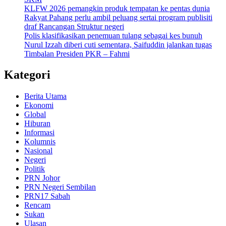
KLFW 2026 pemangkin produk tempatan ke pentas dunia
Rakyat Pahang perlu ambil peluang sertai program publisiti
draf Rancangan Struktur negeri
Polis klasifikasikan penemuan tulang sebagai kes bunuh
Nurul Izzah diberi cuti sementara, Saifuddin jalankan tugas
Timbalan Presiden PKR – Fahmi
Kategori
Berita Utama
Ekonomi
Global
Hiburan
Informasi
Kolumnis
Nasional
Negeri
Politik
PRN Johor
PRN Negeri Sembilan
PRN17 Sabah
Rencam
Sukan
Ulasan