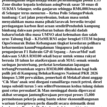
pembangunan negara
Hajiji tekan perkembangan positif ESS
Zone disalur kepada kedutaan asing
Perak sasar 50 emas di
SUKMA Selangor, sedia ganjaran sehingga RM6,000
Jenayah
di Selangor terus menurun – Ketua Polis Selangor
Pokok
tumbang: Cari jalan penyelesaian, bukan masa untuk
menyalahkan mana-mana pihak
Sarawak bersedia terajui
perdagangan karbon ikut acuan sendiri
Penduduk kampung
bimbang dakwaan penyebaran bahan disyaki dadah
baharu
Sudah tiba masa UMNO akui kelemahan dan salah
urus Tabung Haji – KJ
SeMURNI anjur bengkel STEM hujung
Ogos
Semarak Bulan Kebangsaan tingkat kesedaran pelihara
keharmonian kaum
Pengalaman Singapura jadi rujukan
penganjuran F1 Bahrain GP di Sepang – Anwar
MoF nafi
dakwaan SARA RM100 sekali bayar untuk semua rakyat
berusia 18 tahun ke atas
Kerajaan arah MAG semak semula
saringan juruterbang, perketat keselamatan lapangan
terbang
Peruntukan segera RM30,000 diluluskan bagi baik
pulih jeti di Kampung Belukar
Kongres Nasional PKR 2026
himpun 5,500 perwakilan, pemerhati di Melaka
Fahmi anggap
‘Cik Man’ anak seni disegani ramai
Harga runcit petrol, diesel
tanpa subsidi turun 5 sen seliter
Penemuan kedua tulang dalam
guni cetus persoalan
Cik Man meninggal dunia dipercayai
akibat serangan jantung
Kerajaan percepat proses 15,000
permohonan pekerja asing bantu sektor ekonomi
Bangunan
warisan Georgetown perlu diaudit secara sistematik demi