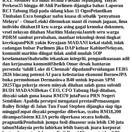
RXZ Member 8.0 maut terima Faedah Sepanjang Hayat
Perkeso
35 hingga 40 Ahli Parlimen dijangka bahas Laporan
RCI Tabung Haji pada sidang khas 11 Ogos
Pelantikan
Timbalan Exco bongkar nafsu kuasa di sebalik ‘penyatuan
Melayu’ – Omar
Lelaki ditemukan maut di rumah jagaan, lima
individu ditahan
10 kru warga asing gagal kemuka dokumen,
vesel nelayan ditahan Maritim Malaysia
Jauteh seru warga
PDRM sambut perubahan, manfaat teknologi demi tingkat
kecekapan
PKR yakin Kerajaan MADANI kekal stabil, tolak
cadangan bubar Parlimen jika DAP keluar Kabinet
Nelayan,
komuniti maritim diingat tidak ambil mudah SOP
keselamatan
Shahrudin tekankan integriti, penguatkuasaan adil
dan kerjasama komuniti
Sheikh Omar desak hantaran
persenda ‘tahlil Loke di Chennah’ dipadam
Persidangan FEBS
2026 bincang potensi AI pacu kelestarian ekonomi Borneo
JPA
buka permohonan Dermasiswa B40 untuk lepasan SPM
2025
Tiga pekerja stesen minyak ditahan salah guna subsidi
BUDI MADANI
Bekas CEO, CFO Tabung Haji ditahan,
disyaki salah guna kuasa RM370 juta
Pasca PRN Negeri
Sembilan: Apabila persepsi mengatasi prestasi
Pemasangan
Bailey Bridge di Jalan Tun Fuad Stephen dijangka siap tiga
minggu
Empat disyaki pengedar diberkas, syabu RM18,200
dirampas
Sistem KLIA perlu diperkasa secara holistik,
pragmatik
Penduduk jumpa fosil dinasour usia lebih 130 juta
tahun
Malaysia perlu lahirkan lebih banyak juara korporat