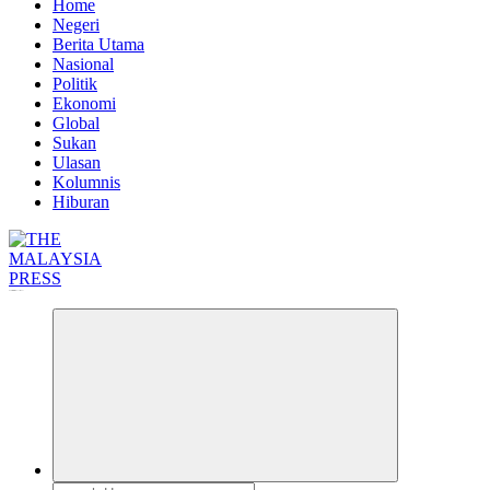
Home
Negeri
Berita Utama
Nasional
Politik
Ekonomi
Global
Sukan
Ulasan
Kolumnis
Hiburan
Informasi Berfakta Membuka Minda