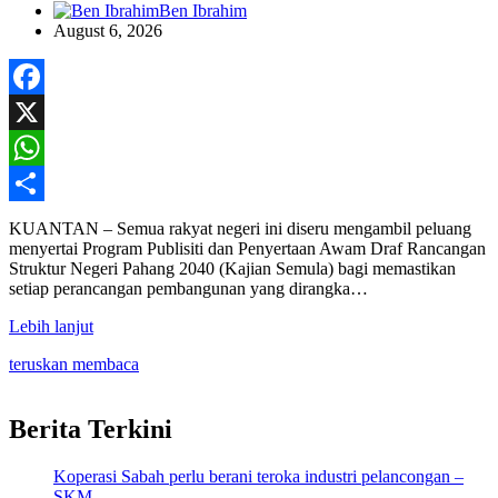
Ben Ibrahim
August 6, 2026
Facebook
X
WhatsApp
Share
KUANTAN – Semua rakyat negeri ini diseru mengambil peluang
menyertai Program Publisiti dan Penyertaan Awam Draf Rancangan
Struktur Negeri Pahang 2040 (Kajian Semula) bagi memastikan
setiap perancangan pembangunan yang dirangka…
Lebih lanjut
teruskan membaca
Berita Terkini
Koperasi Sabah perlu berani teroka industri pelancongan –
SKM