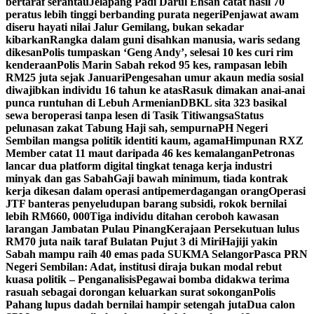
bertaraf serantau
Jelapang Padi Darul Ehsan catat hasil 70
peratus lebih tinggi berbanding purata negeri
Penjawat awam
diseru hayati nilai Jalur Gemilang, bukan sekadar
kibarkan
Rangka dalam guni disahkan manusia, waris sedang
dikesan
Polis tumpaskan ‘Geng Andy’, selesai 10 kes curi rim
kenderaan
Polis Marin Sabah rekod 95 kes, rampasan lebih
RM25 juta sejak Januari
Pengesahan umur akaun media sosial
diwajibkan individu 16 tahun ke atas
Rasuk dimakan anai-anai
punca runtuhan di Lebuh Armenian
DBKL sita 323 basikal
sewa beroperasi tanpa lesen di Tasik Titiwangsa
Status
pelunasan zakat Tabung Haji sah, sempurna
PH Negeri
Sembilan mangsa politik identiti kaum, agama
Himpunan RXZ
Member catat 11 maut daripada 46 kes kemalangan
Petronas
lancar dua platform digital tingkat tenaga kerja industri
minyak dan gas Sabah
Gaji bawah minimum, tiada kontrak
kerja dikesan dalam operasi antipemerdagangan orang
Operasi
JTF banteras penyeludupan barang subsidi, rokok bernilai
lebih RM660, 000
Tiga individu ditahan ceroboh kawasan
larangan Jambatan Pulau Pinang
Kerajaan Persekutuan lulus
RM70 juta naik taraf Bulatan Pujut 3 di Miri
Hajiji yakin
Sabah mampu raih 40 emas pada SUKMA Selangor
Pasca PRN
Negeri Sembilan: Adat, institusi diraja bukan modal rebut
kuasa politik – Penganalisis
Pegawai bomba didakwa terima
rasuah sebagai dorongan keluarkan surat sokongan
Polis
Pahang lupus dadah bernilai hampir setengah juta
Dua calon