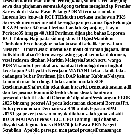
keselamatan
Rumah dibeli terbengkalai, suami isteri tanggung
sewa dan pinjaman serentak
Agong terima menghadap Premier
Sarawak di Istana Pasir Pelangi
PDRM terima sembilan
laporan kes jenayah RCI TH
Maxim perkasa usahawan PKS
Sarawak menerusi inisiatif kelengkapan percuma
Tiga keluarga
RXZ Member 8.0 maut terima Faedah Sepanjang Hayat
Perkeso
35 hingga 40 Ahli Parlimen dijangka bahas Laporan
RCI Tabung Haji pada sidang khas 11 Ogos
Pelantikan
Timbalan Exco bongkar nafsu kuasa di sebalik ‘penyatuan
Melayu’ – Omar
Lelaki ditemukan maut di rumah jagaan, lima
individu ditahan
10 kru warga asing gagal kemuka dokumen,
vesel nelayan ditahan Maritim Malaysia
Jauteh seru warga
PDRM sambut perubahan, manfaat teknologi demi tingkat
kecekapan
PKR yakin Kerajaan MADANI kekal stabil, tolak
cadangan bubar Parlimen jika DAP keluar Kabinet
Nelayan,
komuniti maritim diingat tidak ambil mudah SOP
keselamatan
Shahrudin tekankan integriti, penguatkuasaan adil
dan kerjasama komuniti
Sheikh Omar desak hantaran
persenda ‘tahlil Loke di Chennah’ dipadam
Persidangan FEBS
2026 bincang potensi AI pacu kelestarian ekonomi Borneo
JPA
buka permohonan Dermasiswa B40 untuk lepasan SPM
2025
Tiga pekerja stesen minyak ditahan salah guna subsidi
BUDI MADANI
Bekas CEO, CFO Tabung Haji ditahan,
disyaki salah guna kuasa RM370 juta
Pasca PRN Negeri
Sembilan: Apabila persepsi mengatasi prestasi
Pemasangan