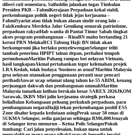
diberi cuti sementara, Saifuddin jalankan tugas Timbalan
Presiden PKR – Fahmi
Kerajaan Perpaduan kekal stabil,
perkembangan politik negeri tidak jejas kerjasama –
Fahmi
Syariat atau tidak bukan alasan sindir orang lain –
Faiz
Kembara Merdeka Jalur Gemilang semarak patriotisme,
perpaduan rakyat
Hab wanita di Pantai Timur Sabah tingkat
akses program pembangunan – Rina
BN mahu bertanding 21
kerusi PRN Melaka
RCI Tabung Haji: BN tidak akan
berkompromi jika berlaku penyelewengan
Selangor teliti
tambah penerima HPIPT tahun depan, perhalusi tempoh
permohonan
Maritim Pahang rampas bot nelayan Vietnam,
hasil tangkapan
Akmal pertahankan tegur kelemahan projek
LRA Kedah, tolak budaya ‘business as usual’
Maritim Malaysia
gesa nelayan utamakan penggunaan peranti suar pencari
peribadi
Anwar ucap selamat ulang tahun ke-55 ABIM, kenang
perjuangan dakwah dan pembangunan ummah
Maritim
Malaysia tamatkan latihan berskala besar SAREX 2026
JKOM
Sarawak, IKBN Miri jalin kerjasama strategik perkasa
belia
Bulan Kebangsaan peluang perkukuh perpaduan, pacu
pembangunan negara
Hajiji tekan perkembangan positif ESS
Zone disalur kepada kedutaan asing
Perak sasar 50 emas di
SUKMA Selangor, sedia ganjaran sehingga RM6,000
Jenayah
di Selangor terus menurun – Ketua Polis Selangor
Pokok
tumbang: Cari jalan penyelesaian, bukan masa untuk
menyalahkan mana-mana pihak
Sarawak bersedia terajui