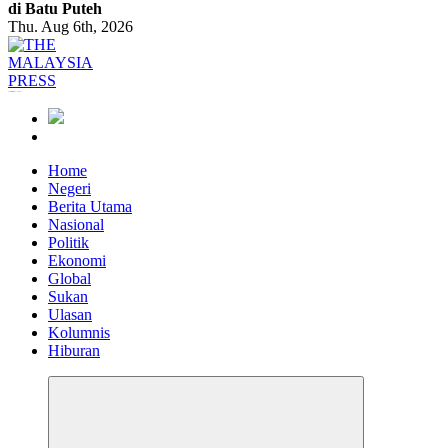
di Batu Puteh
Thu. Aug 6th, 2026
Informasi Berfakta Membuka Minda
Home
Negeri
Berita Utama
Nasional
Politik
Ekonomi
Global
Sukan
Ulasan
Kolumnis
Hiburan