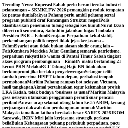
Skip
Trending News:
Koperasi Sabah perlu berani teroka industri
to
pelancongan – SKM
KLFW 2026 pemangkin produk tempatan
content
ke pentas dunia
Rakyat Pahang perlu ambil peluang sertai
program publisiti draf Rancangan Struktur negeri
Polis
klasifikasikan penemuan tulang sebagai kes bunuh
Nurul Izzah
diberi cuti sementara, Saifuddin jalankan tugas Timbalan
Presiden PKR – Fahmi
Kerajaan Perpaduan kekal stabil,
perkembangan politik negeri tidak jejas kerjasama –
Fahmi
Syariat atau tidak bukan alasan sindir orang lain –
Faiz
Kembara Merdeka Jalur Gemilang semarak patriotisme,
perpaduan rakyat
Hab wanita di Pantai Timur Sabah tingkat
akses program pembangunan – Rina
BN mahu bertanding 21
kerusi PRN Melaka
RCI Tabung Haji: BN tidak akan
berkompromi jika berlaku penyelewengan
Selangor teliti
tambah penerima HPIPT tahun depan, perhalusi tempoh
permohonan
Maritim Pahang rampas bot nelayan Vietnam,
hasil tangkapan
Akmal pertahankan tegur kelemahan projek
LRA Kedah, tolak budaya ‘business as usual’
Maritim Malaysia
gesa nelayan utamakan penggunaan peranti suar pencari
peribadi
Anwar ucap selamat ulang tahun ke-55 ABIM, kenang
perjuangan dakwah dan pembangunan ummah
Maritim
Malaysia tamatkan latihan berskala besar SAREX 2026
JKOM
Sarawak, IKBN Miri jalin kerjasama strategik perkasa
belia
Bulan Kebangsaan peluang perkukuh perpaduan, pacu