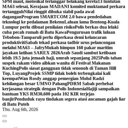
SPM maut, motosikal terlanggar belakang kereta
13 tuntutan
MA63 selesai, Kerajaan MADANI komited muktamad perkara
tertangguh
Nilai ringgit dibuka stabil pada awal
dagangan
Program SMARTCOM 2.0 bawa pendedahan
teknologi ke pedalaman Bekenu
Laluan lama Bentong-Kuala
Lumpur perlu dibuat penilaian risiko
Polis berkas dua lelaki
cuba pecah rumah di Batu Kawa
Pengurusan trafik laluan
Tebobon-Tamparuli perlu diperkasa demi kelancaran
produktiviti
Sabah tekad perkasa tadbir urus pelancongan
melalui MA63 – Jafry
Mukah himpun 160 pakar maritim
jayakan latihan SAREX 2026
Arab Saudi sambut ketibaan
lebih 19.5 juta jemaah haji, umrah sepanjang 2025
Polis tahan
suspek rakam video aibkan wanita di Festival Makanan
Kuching
Polis siasat gangguan tidak senonoh di Taman Hill
Top, Luyang
Projek SSMP tidak boleh terbengkalai kali
keempat
Wan Rosdy anggap pemergian Mohd Radzi
kehilangan besar UMNO Pahang
PDRM Sabah perhebat
kerjasama strategik dengan Polis Indonesia
Hajiji sampaikan
bantuan YKS RM30,600 pada 102 KIR terjejas
banjir
Penduduk rayu tindakan segera atasi ancaman gajah liar
di Batu Puteh
Thu. Aug 6th, 2026