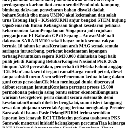
perdagangan karbon ikut acuan sendiri
Penduduk kampung
bimbang dakwaan penyebaran bahan disyaki dadah
baharu
Sudah tiba masa UMNO akui kelemahan dan salah
urus Tabung Haji – KJ
SeMURNI anjur bengkel STEM hujung
Ogos
Semarak Bulan Kebangsaan tingkat kesedaran pelihara
keharmonian kaum
Pengalaman Singapura jadi rujukan
penganjuran F1 Bahrain GP di Sepang – Anwar
MoF nafi
dakwaan SARA RM100 sekali bayar untuk semua rakyat
berusia 18 tahun ke atas
Kerajaan arah MAG semak semula
saringan juruterbang, perketat keselamatan lapangan
terbang
Peruntukan segera RM30,000 diluluskan bagi baik
pulih jeti di Kampung Belukar
Kongres Nasional PKR 2026
himpun 5,500 perwakilan, pemerhati di Melaka
Fahmi anggap
‘Cik Man’ anak seni disegani ramai
Harga runcit petrol, diesel
tanpa subsidi turun 5 sen seliter
Penemuan kedua tulang dalam
guni cetus persoalan
Cik Man meninggal dunia dipercayai
akibat serangan jantung
Kerajaan percepat proses 15,000
permohonan pekerja asing bantu sektor ekonomi
Bangunan
warisan Georgetown perlu diaudit secara sistematik demi
keselamatan
Rumah dibeli terbengkalai, suami isteri tanggung
sewa dan pinjaman serentak
Agong terima menghadap Premier
Sarawak di Istana Pasir Pelangi
PDRM terima sembilan
laporan kes jenayah RCI TH
Maxim perkasa usahawan PKS
Sarawak menerusi inisiatif kelengkapan percuma
Tiga keluarga