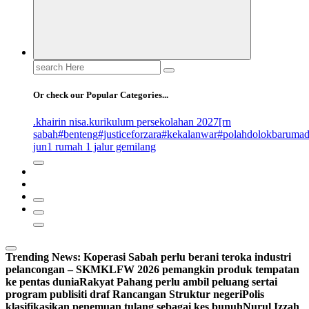
Search
for:
Or check our Popular Categories...
.khairin nisa
.kurikulum persekolahan 2027
[rn
sabah
#benteng
#justiceforzara
#kekalanwar
#polahdolokbaruma
jun
1 rumah 1 jalur gemilang
Trending News:
Koperasi Sabah perlu berani teroka industri
pelancongan – SKM
KLFW 2026 pemangkin produk tempatan
ke pentas dunia
Rakyat Pahang perlu ambil peluang sertai
program publisiti draf Rancangan Struktur negeri
Polis
klasifikasikan penemuan tulang sebagai kes bunuh
Nurul Izzah