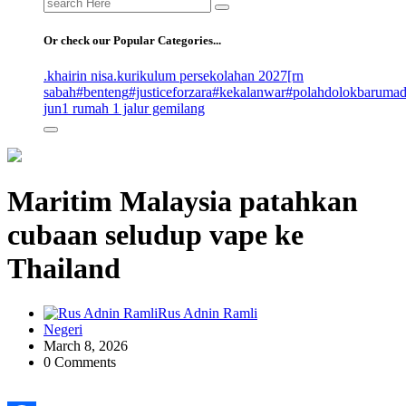
Search
for:
Or check our Popular Categories...
.khairin nisa
.kurikulum persekolahan 2027
[rn
sabah
#benteng
#justiceforzara
#kekalanwar
#polahdolokbaruma
jun
1 rumah 1 jalur gemilang
Maritim Malaysia patahkan
cubaan seludup vape ke
Thailand
Rus Adnin Ramli
Negeri
March 8, 2026
0 Comments