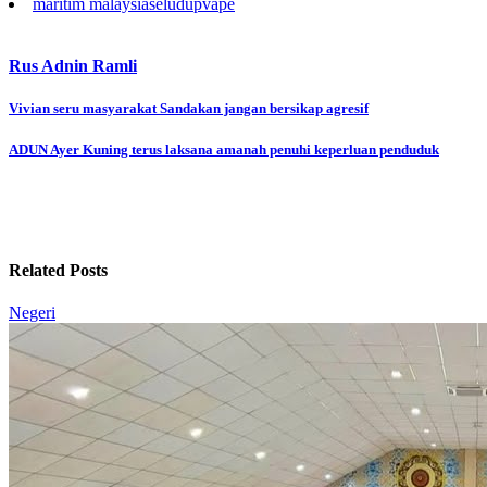
maritim malaysia
seludup
vape
Rus Adnin Ramli
Post
Vivian seru masyarakat Sandakan jangan bersikap agresif
navigation
ADUN Ayer Kuning terus laksana amanah penuhi keperluan penduduk
Related Posts
Negeri