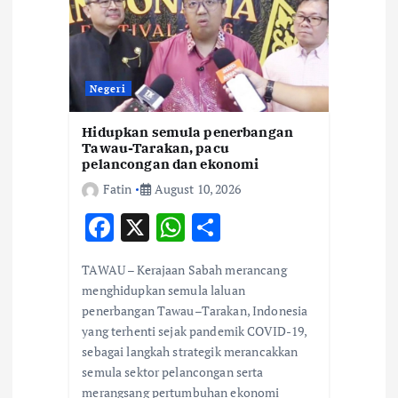
Negeri
Hidupkan semula penerbangan
Tawau-Tarakan, pacu
pelancongan dan ekonomi
Fatin
August 10, 2026
F
X
W
S
ac
h
h
TAWAU – Kerajaan Sabah merancang
e
at
ar
menghidupkan semula laluan
b
s
e
penerbangan Tawau–Tarakan, Indonesia
yang terhenti sejak pandemik COVID-19,
o
A
sebagai langkah strategik merancakkan
o
p
semula sektor pelancongan serta
k
p
merangsang pertumbuhan ekonomi