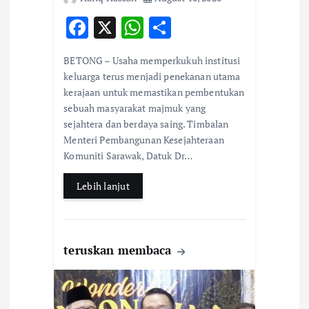
n
F
X
W
S
ac
h
h
BETONG – Usaha memperkukuh institusi
e
at
ar
keluarga terus menjadi penekanan utama
b
s
e
kerajaan untuk memastikan pembentukan
sebuah masyarakat majmuk yang
o
A
sejahtera dan berdaya saing. Timbalan
o
p
Menteri Pembangunan Kesejahteraan
k
p
Komuniti Sarawak, Datuk Dr…
Lebih lanjut
teruskan membaca