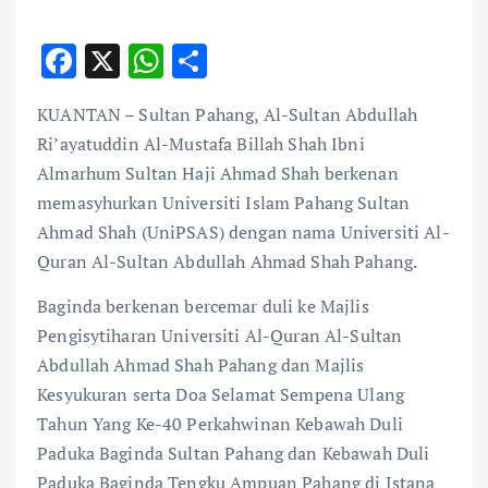
F
X
W
S
ac
h
h
KUANTAN – Sultan Pahang, Al-Sultan Abdullah
e
at
ar
Ri’ayatuddin Al-Mustafa Billah Shah Ibni
b
s
e
Almarhum Sultan Haji Ahmad Shah berkenan
o
A
memasyhurkan Universiti Islam Pahang Sultan
o
p
Ahmad Shah (UniPSAS) dengan nama Universiti Al-
k
p
Quran Al-Sultan Abdullah Ahmad Shah Pahang.
Baginda berkenan bercemar duli ke Majlis
Pengisytiharan Universiti Al-Quran Al-Sultan
Abdullah Ahmad Shah Pahang dan Majlis
Kesyukuran serta Doa Selamat Sempena Ulang
Tahun Yang Ke-40 Perkahwinan Kebawah Duli
Paduka Baginda Sultan Pahang dan Kebawah Duli
Paduka Baginda Tengku Ampuan Pahang di Istana