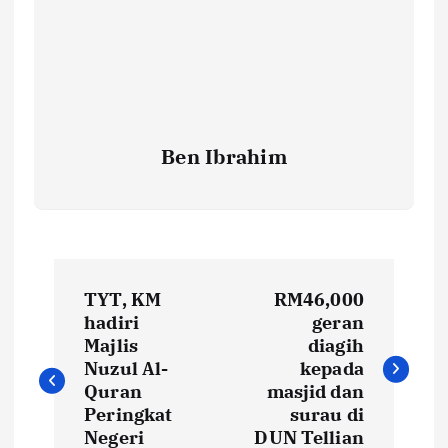
Ben Ibrahim
P
TYT, KM
RM46,000
o
hadiri
geran
Majlis
diagih
s
Nuzul Al-
kepada
Quran
masjid dan
t
Peringkat
surau di
Negeri
DUN Tellian