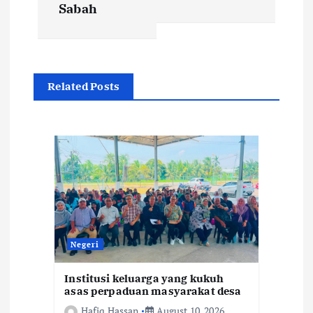
Sabah
n
a
v
Related Posts
i
g
a
t
Negeri
i
Institusi keluarga yang kukuh
o
asas perpaduan masyarakat desa
Hafiq Hassan
August 10, 2026