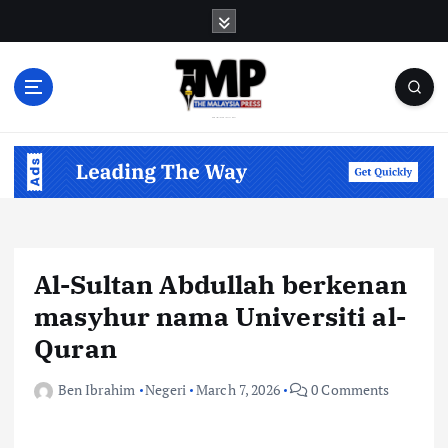
S
k
i
p
t
o
Informasi Berfakta Membuka Minda
c
o
n
t
e
n
Al-Sultan Abdullah berkenan
t
masyhur nama Universiti al-
Quran
Ben Ibrahim
Negeri
March 7, 2026
0 Comments