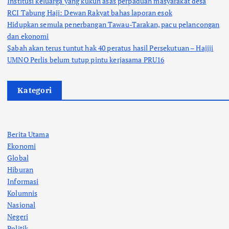
Institusi keluarga yang kukuh asas perpaduan masyarakat desa
RCI Tabung Haji: Dewan Rakyat bahas laporan esok
Hidupkan semula penerbangan Tawau-Tarakan, pacu pelancongan
dan ekonomi
Sabah akan terus tuntut hak 40 peratus hasil Persekutuan – Hajiji
UMNO Perlis belum tutup pintu kerjasama PRU16
Kategori
Berita Utama
Ekonomi
Global
Hiburan
Informasi
Kolumnis
Nasional
Negeri
Politik