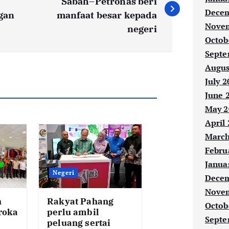
Sabah–Petronas beri
Decem
gan
manfaat besar kepada
Novem
negeri
Octob
Septe
Augus
July 2
June 
May 2
April
March
Febru
Janua
Negeri
Decem
Novem
h
Rakyat Pahang
Octob
eroka
perlu ambil
Septe
peluang sertai