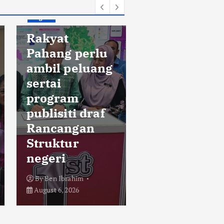
Negeri
Rakyat
Pahang perlu
ambil peluang
Negeri
sertai
program
Polis
publisiti draf
klasifikasik
Rancangan
penemuan
Struktur
tulang sebag
negeri
kes bunuh
By
Ben Ibrahim
By
Rus Adnin Ramli
August 6, 2026
August 6, 2026