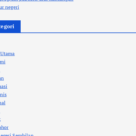
ur negeri
tegori
a Utama
mi
l
an
masi
nis
nal
i
k
ohor
egeri Sembilan