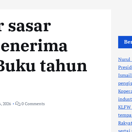
r sasar
penerima
Ber
Buku tahun
Nurul
Presi
Ismail
pengis
Kopera
indus
, 2026
0 Comments
KLFW 
tempa
Rakyat
sertai