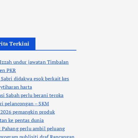
ita Terkini
 Izzah undur jawatan Timbalan
den PKR
 Sabri didakwa esok berkait kes
ytiharan harta
si Sabah perlu berani teroka
tri pelancongan – SKM
2026 pemangkin produk
tan ke pentas dunia
 Pahang perlu ambil peluang
 program publisiti draf Rancangan