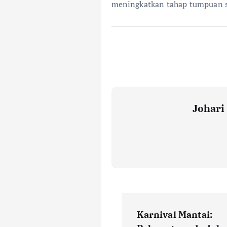
meningkatkan tahap tumpuan s
Johar
P
Karnival Mantai: