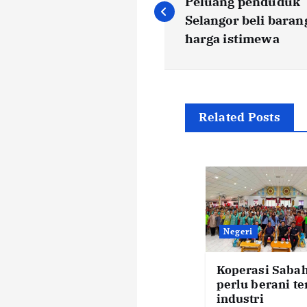
o
Peluang penduduk
Selangor beli baran
s
harga istimewa
t
n
Related Posts
a
v
i
Negeri
g
Koperasi Saba
perlu berani t
industri