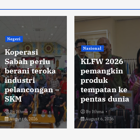
Negeri
Nasional
Koperasi
Sabah perlu
KLFW 2026
berani teroka
pemangkin
industri
produk
pelancongan –
tempatan ke
SKM
pentas dunia
By
Ithma
By
Ithma
August 6, 2026
August 6, 2026