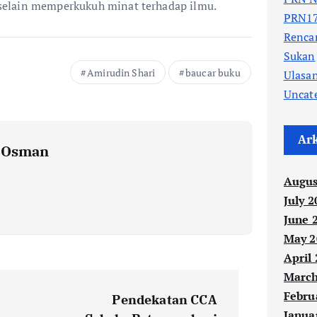
elain memperkukuh minat terhadap ilmu.
PRN17
Renc
Sukan
Amirudin Shari
baucar buku
Ulasa
Uncat
Ar
i Osman
Augus
July 2
June 
May 2
April
March
Febru
Pendekatan CCA
Janua