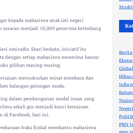
Strukt
or kepada mahasiswa anak jati negeri
Ka
 sasaran menjadi 10,000 penerima ketimbang
eri Amirudin Shari berkata, inisiatif itu
Berit
ta dengan setiap mahasiswa menerima baucar
Ekono
buku pilihan masing-masing.
Globa
Hibur
bertujuan menyuburkan minat membaca dan
Infor
lam kalangan golongan muda.
Kolum
ting dalam pembangunan modal insan yang
Nasio
ilmu sekali gus menjadi kunci kemajuan
Neger
 di Facebook, hari ini.
Politi
PRN J
embacaan buku fizikal membantu mahasiswa
PRN N