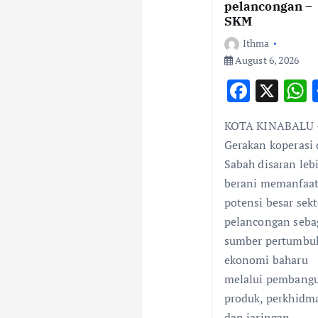
a
pelancongan –
SKM
t
Ithma
August 6, 2026
i
F
X
ac
o
KOTA KINABALU 
e
a
Gerakan koperasi 
b
s
n
Sabah disaran leb
o
berani memanfaa
o
potensi besar sekt
k
pelancongan seba
sumber pertumbu
ekonomi baharu
melalui pembang
produk, perkhidm
dan jaringan