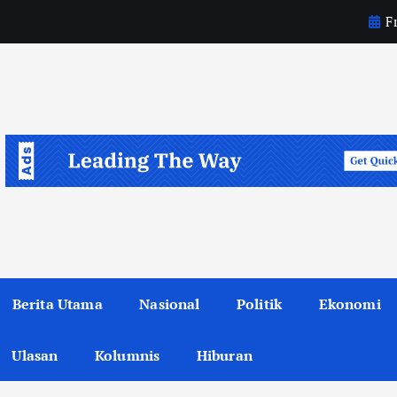
Fr
Berita Utama
Nasional
Politik
Ekonomi
Ulasan
Kolumnis
Hiburan