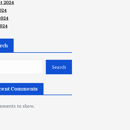
t 2024
024
2024
024
rch
Search
cent Comments
mments to show.