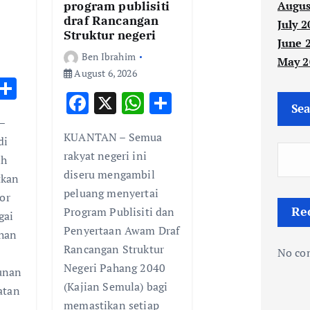
Augus
program publisiti
draf Rancangan
July 2
Struktur negeri
June 
Ben Ibrahim
May 2
August 6, 2026
W
S
F
X
W
S
h
h
Sea
ac
h
h
–
t
ar
KUANTAN – Semua
e
at
ar
di
e
rakyat negeri ini
ih
b
s
e
A
diseru mengambil
tkan
o
A
p
peluang menyertai
or
o
p
Re
Program Publisiti dan
p
gai
k
p
Penyertaan Awam Draf
han
Rancangan Struktur
No co
Negeri Pahang 2040
unan
(Kajian Semula) bagi
atan
memastikan setiap