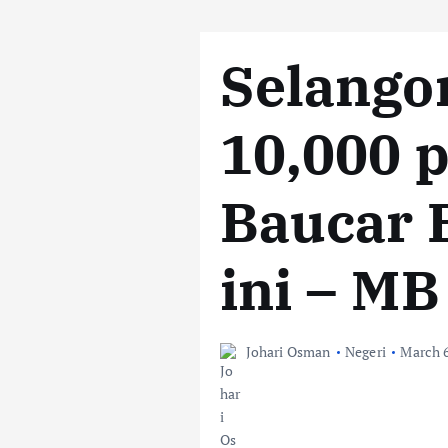
Selango
10,000 
Baucar 
ini – MB
Johari Osman
Negeri
March 6