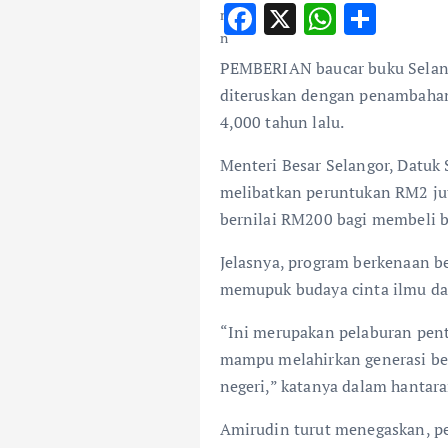
F
X
W
S
ac
h
h
PEMBERIAN baucar buku Selang
e
at
ar
diteruskan dengan penambahan
b
s
e
4,000 tahun lalu.
o
A
Menteri Besar Selangor, Datuk S
o
p
melibatkan peruntukan RM2 ju
k
p
bernilai RM200 bagi membeli 
Jelasnya, program berkenaan 
memupuk budaya cinta ilmu da
“Ini merupakan pelaburan pen
mampu melahirkan generasi ber
negeri,” katanya dalam hantaran
Amirudin turut menegaskan, p