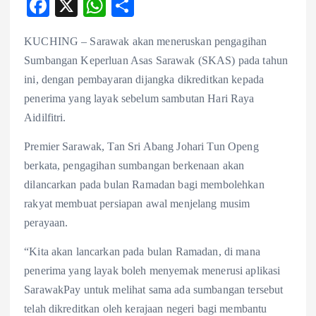
F
X
W
S
ac
ha
ha
KUCHING – Sarawak akan meneruskan pengagihan
eb
ts
re
Sumbangan Keperluan Asas Sarawak (SKAS) pada tahun
o
A
ini, dengan pembayaran dijangka dikreditkan kepada
o
p
penerima yang layak sebelum sambutan Hari Raya
k
p
Aidilfitri.
Premier Sarawak, Tan Sri Abang Johari Tun Openg
berkata, pengagihan sumbangan berkenaan akan
dilancarkan pada bulan Ramadan bagi membolehkan
rakyat membuat persiapan awal menjelang musim
perayaan.
“Kita akan lancarkan pada bulan Ramadan, di mana
penerima yang layak boleh menyemak menerusi aplikasi
SarawakPay untuk melihat sama ada sumbangan tersebut
telah dikreditkan oleh kerajaan negeri bagi membantu