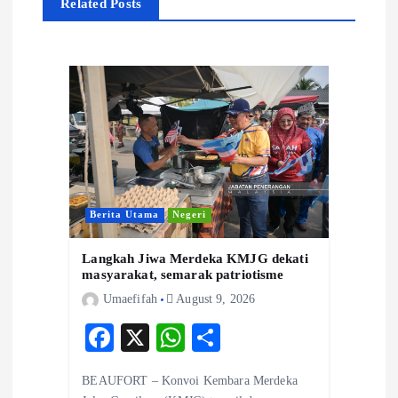
Related Posts
v
i
g
a
t
Berita Utama
Negeri
i
Langkah Jiwa Merdeka KMJG dekati
o
masyarakat, semarak patriotisme
Umaefifah
August 9, 2026
n
F
X
W
S
ac
ha
ha
BEAUFORT – Konvoi Kembara Merdeka
eb
ts
re