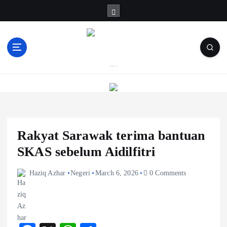
S
k
i
p
t
o
Informasi Berfakta Membuka Minda
c
o
n
t
e
Rakyat Sarawak terima bantuan
n
t
SKAS sebelum Aidilfitri
Haziq Azhar
Negeri
March 6, 2026
0 Comments