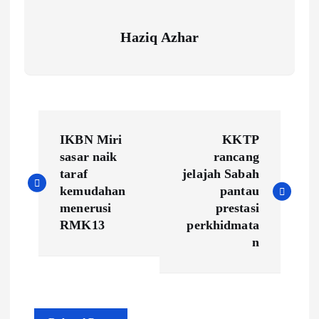
Haziq Azhar
P
IKBN Miri
KKTP
o
sasar naik
rancang
taraf
jelajah Sabah
s
kemudahan
pantau
menerusi
prestasi
t
RMK13
perkhidmata
n
n
a