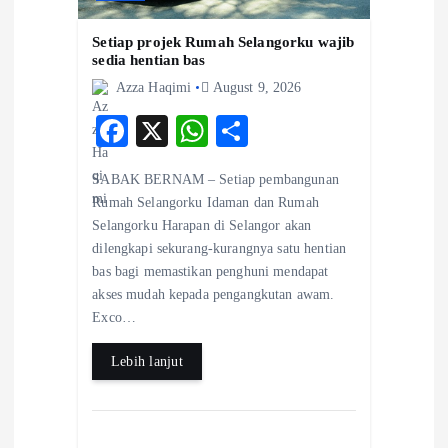
Setiap projek Rumah Selangorku wajib
sedia hentian bas
Azza Haqimi
August 9, 2026
F
X
W
S
ac
ha
ha
SABAK BERNAM – Setiap pembangunan
eb
ts
re
Rumah Selangorku Idaman dan Rumah
o
A
Selangorku Harapan di Selangor akan
dilengkapi sekurang-kurangnya satu hentian
o
p
bas bagi memastikan penghuni mendapat
k
p
akses mudah kepada pengangkutan awam.
Exco…
Lebih lanjut