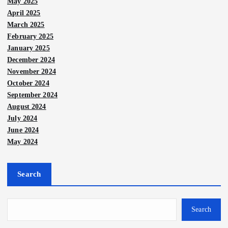
May 2025
April 2025
March 2025
February 2025
January 2025
December 2024
November 2024
October 2024
September 2024
August 2024
July 2024
June 2024
May 2024
Berit
a
Berit
Utam
a
a
Utam
Nege
Search
a
ri
Kesa
Nege
ri
UM
tuan
S
Lan
Pon
Search
Nege
baw
ri
gkah
dok-