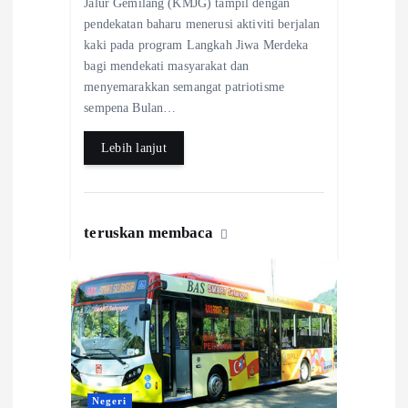
Jalur Gemilang (KMJG) tampil dengan
o
A
pendekatan baharu menerusi aktiviti berjalan
kaki pada program Langkah Jiwa Merdeka
o
p
bagi mendekati masyarakat dan
k
p
menyemarakkan semangat patriotisme
sempena Bulan…
Lebih lanjut
teruskan membaca
Negeri