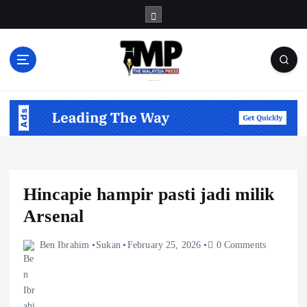
S
k
i
p
t
Informasi Berfakta Membuka Minda
o
c
o
n
t
e
n
Hincapie hampir pasti jadi milik
t
Arsenal
Ben Ibrahim
Sukan
February 25, 2026
0 Comments