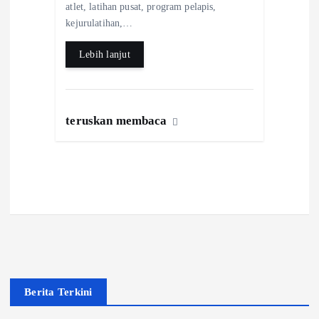
k
p
atlet, latihan pusat, program pelapis,
kejurulatihan,…
Lebih lanjut
teruskan membaca
Berita Terkini