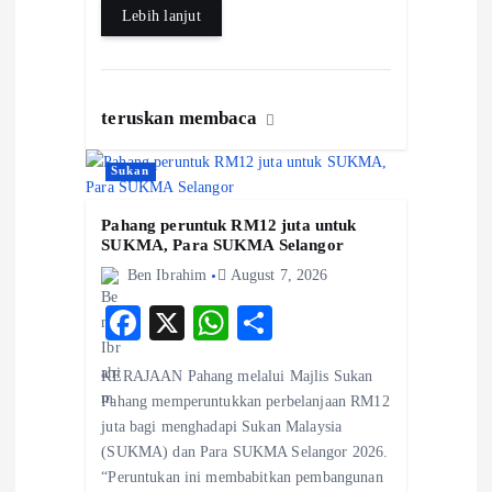
Lebih lanjut
teruskan membaca
Sukan
Pahang peruntuk RM12 juta untuk
SUKMA, Para SUKMA Selangor
Ben Ibrahim
August 7, 2026
F
X
W
S
ac
ha
ha
KERAJAAN Pahang melalui Majlis Sukan
eb
ts
re
Pahang memperuntukkan perbelanjaan RM12
o
A
juta bagi menghadapi Sukan Malaysia
(SUKMA) dan Para SUKMA Selangor 2026.
o
p
“Peruntukan ini membabitkan pembangunan