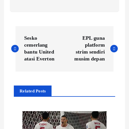
P
Sesko
EPL guna
o
cemerlang
platform
bantu United
strim sendiri
s
atasi Everton
musim depan
t
n
Related Posts
a
v