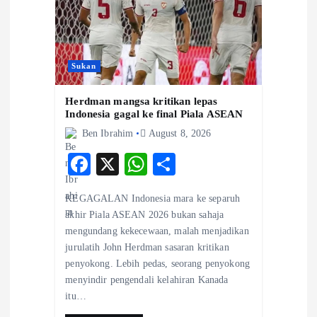
i
g
a
Sukan
t
Herdman mangsa kritikan lepas
Indonesia gagal ke final Piala ASEAN
Ben Ibrahim
August 8, 2026
i
F
X
W
S
o
ac
ha
ha
KEGAGALAN Indonesia mara ke separuh
eb
ts
re
n
akhir Piala ASEAN 2026 bukan sahaja
o
A
mengundang kekecewaan, malah menjadikan
jurulatih John Herdman sasaran kritikan
o
p
penyokong. Lebih pedas, seorang penyokong
k
p
menyindir pengendali kelahiran Kanada
itu…