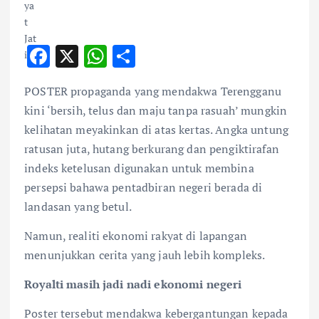
F
X
W
S
ac
h
h
POSTER propaganda yang mendakwa Terengganu
e
at
ar
kini ‘bersih, telus dan maju tanpa rasuah’ mungkin
b
s
e
kelihatan meyakinkan di atas kertas. Angka untung
o
A
ratusan juta, hutang berkurang dan pengiktirafan
o
p
indeks ketelusan digunakan untuk membina
k
p
persepsi bahawa pentadbiran negeri berada di
landasan yang betul.
Namun, realiti ekonomi rakyat di lapangan
menunjukkan cerita yang jauh lebih kompleks.
Royalti masih jadi nadi ekonomi negeri
Poster tersebut mendakwa kebergantungan kepada