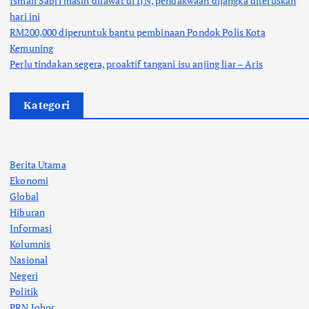
Ismail Sabri masih dirawat di IJN, pendakwaan dijangka diteruskan
hari ini
RM200,000 diperuntuk bantu pembinaan Pondok Polis Kota
Kemuning
Perlu tindakan segera, proaktif tangani isu anjing liar – Aris
Kategori
Berita Utama
Ekonomi
Global
Hiburan
Informasi
Kolumnis
Nasional
Negeri
Politik
PRN Johor