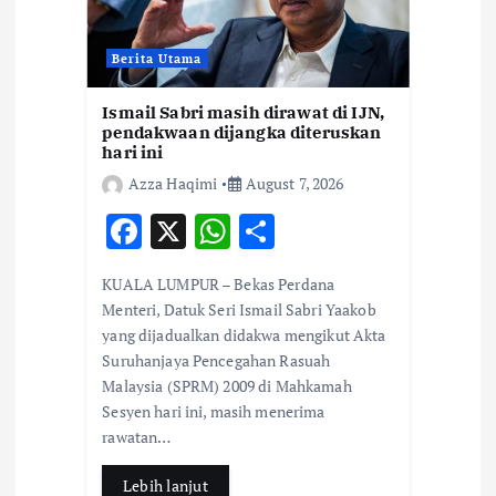
Berita Utama
Ismail Sabri masih dirawat di IJN,
pendakwaan dijangka diteruskan
hari ini
Azza Haqimi
August 7, 2026
F
X
W
S
ac
h
h
KUALA LUMPUR – Bekas Perdana
e
at
ar
Menteri, Datuk Seri Ismail Sabri Yaakob
b
s
e
yang dijadualkan didakwa mengikut Akta
Suruhanjaya Pencegahan Rasuah
o
A
Malaysia (SPRM) 2009 di Mahkamah
o
p
Sesyen hari ini, masih menerima
k
p
rawatan…
Lebih lanjut