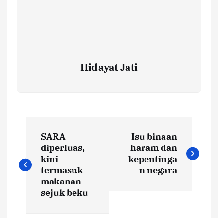
Hidayat Jati
P
SARA
Isu binaan
o
diperluas,
haram dan
kini
kepentinga
s
termasuk
n negara
makanan
t
sejuk beku