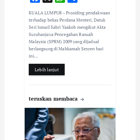
n
ac
h
h
KUALA LUMPUR – Prosiding pendakwaan
e
at
ar
terhadap bekas Perdana Menteri, Datuk
b
s
e
Seri Ismail Sabri Yaakob mengikut Akta
Suruhanjaya Pencegahan Rasuah
o
A
Malaysia (SPRM) 2009 yang dijadual
o
p
berlangsung di Mahkamah Sesyen hari
k
p
ini…
Lebih lanjut
teruskan membaca