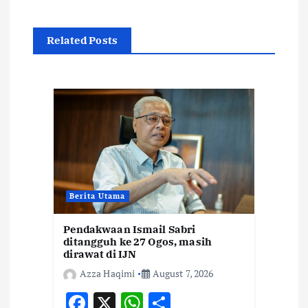
n
a
Related Posts
v
i
g
a
Berita Utama
t
Pendakwaan Ismail Sabri
i
ditangguh ke 27 Ogos, masih
dirawat di IJN
o
Azza Haqimi
August 7, 2026
F
X
W
S