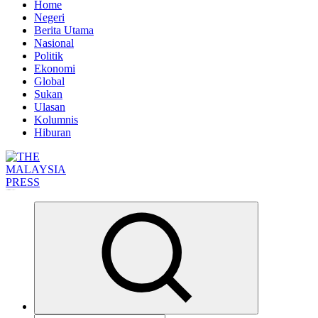
Home
Negeri
Berita Utama
Nasional
Politik
Ekonomi
Global
Sukan
Ulasan
Kolumnis
Hiburan
Informasi Berfakta Membuka Minda