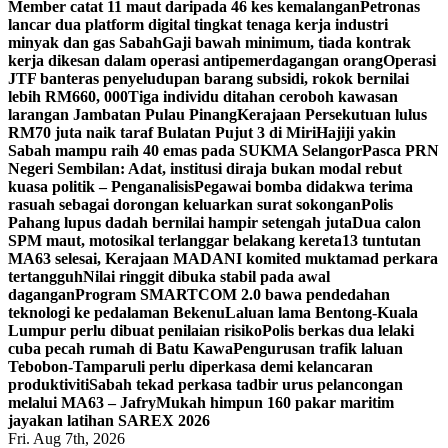
Member catat 11 maut daripada 46 kes kemalangan
Petronas
lancar dua platform digital tingkat tenaga kerja industri
minyak dan gas Sabah
Gaji bawah minimum, tiada kontrak
kerja dikesan dalam operasi antipemerdagangan orang
Operasi
JTF banteras penyeludupan barang subsidi, rokok bernilai
lebih RM660, 000
Tiga individu ditahan ceroboh kawasan
larangan Jambatan Pulau Pinang
Kerajaan Persekutuan lulus
RM70 juta naik taraf Bulatan Pujut 3 di Miri
Hajiji yakin
Sabah mampu raih 40 emas pada SUKMA Selangor
Pasca PRN
Negeri Sembilan: Adat, institusi diraja bukan modal rebut
kuasa politik – Penganalisis
Pegawai bomba didakwa terima
rasuah sebagai dorongan keluarkan surat sokongan
Polis
Pahang lupus dadah bernilai hampir setengah juta
Dua calon
SPM maut, motosikal terlanggar belakang kereta
13 tuntutan
MA63 selesai, Kerajaan MADANI komited muktamad perkara
tertangguh
Nilai ringgit dibuka stabil pada awal
dagangan
Program SMARTCOM 2.0 bawa pendedahan
teknologi ke pedalaman Bekenu
Laluan lama Bentong-Kuala
Lumpur perlu dibuat penilaian risiko
Polis berkas dua lelaki
cuba pecah rumah di Batu Kawa
Pengurusan trafik laluan
Tebobon-Tamparuli perlu diperkasa demi kelancaran
produktiviti
Sabah tekad perkasa tadbir urus pelancongan
melalui MA63 – Jafry
Mukah himpun 160 pakar maritim
jayakan latihan SAREX 2026
Fri. Aug 7th, 2026