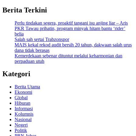
Berita Terkini
Perlu tindakan segera, proaktif tangani isu anjing liar – Aris
PKR Tawau prihatin, program minyak hitam bantu ‘rider’
belia
Salah sah sertai Trabzonspor
MAIS kekal rekod audit bersih 20 tahun, dakwaan salah urus
dana tidak berasas
Kemerdekaan sebenar dituntut melalui keharmonian dan
perpaduan utuh
Kategori
Berita Utama
Ekonomi
Global
Hiburan
Informasi
Kolumnis
Nasional
Negeri
Politik
PRN Johor