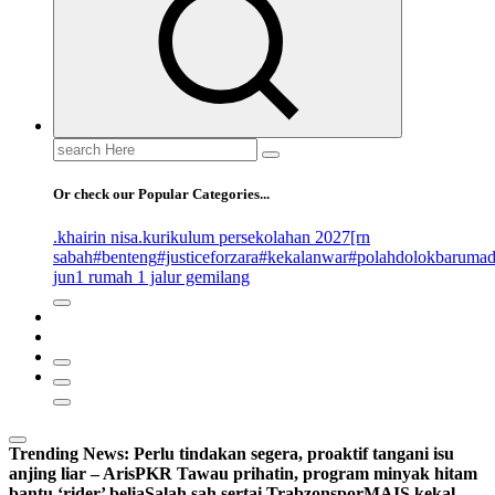
Search
for:
Or check our Popular Categories...
.khairin nisa
.kurikulum persekolahan 2027
[rn
sabah
#benteng
#justiceforzara
#kekalanwar
#polahdolokbaruma
jun
1 rumah 1 jalur gemilang
Trending News:
Perlu tindakan segera, proaktif tangani isu
anjing liar – Aris
PKR Tawau prihatin, program minyak hitam
bantu ‘rider’ belia
Salah sah sertai Trabzonspor
MAIS kekal