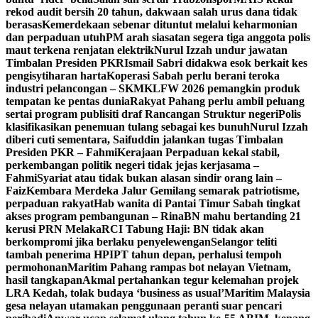
rekod audit bersih 20 tahun, dakwaan salah urus dana tidak
berasas
Kemerdekaan sebenar dituntut melalui keharmonian
dan perpaduan utuh
PM arah siasatan segera tiga anggota polis
maut terkena renjatan elektrik
Nurul Izzah undur jawatan
Timbalan Presiden PKR
Ismail Sabri didakwa esok berkait kes
pengisytiharan harta
Koperasi Sabah perlu berani teroka
industri pelancongan – SKM
KLFW 2026 pemangkin produk
tempatan ke pentas dunia
Rakyat Pahang perlu ambil peluang
sertai program publisiti draf Rancangan Struktur negeri
Polis
klasifikasikan penemuan tulang sebagai kes bunuh
Nurul Izzah
diberi cuti sementara, Saifuddin jalankan tugas Timbalan
Presiden PKR – Fahmi
Kerajaan Perpaduan kekal stabil,
perkembangan politik negeri tidak jejas kerjasama –
Fahmi
Syariat atau tidak bukan alasan sindir orang lain –
Faiz
Kembara Merdeka Jalur Gemilang semarak patriotisme,
perpaduan rakyat
Hab wanita di Pantai Timur Sabah tingkat
akses program pembangunan – Rina
BN mahu bertanding 21
kerusi PRN Melaka
RCI Tabung Haji: BN tidak akan
berkompromi jika berlaku penyelewengan
Selangor teliti
tambah penerima HPIPT tahun depan, perhalusi tempoh
permohonan
Maritim Pahang rampas bot nelayan Vietnam,
hasil tangkapan
Akmal pertahankan tegur kelemahan projek
LRA Kedah, tolak budaya ‘business as usual’
Maritim Malaysia
gesa nelayan utamakan penggunaan peranti suar pencari