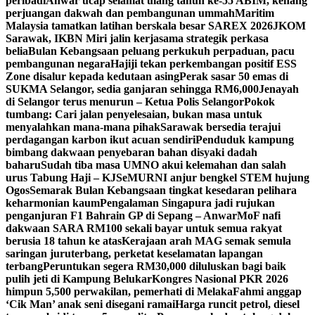
peribadi
Anwar ucap selamat ulang tahun ke-55 ABIM, kenang
perjuangan dakwah dan pembangunan ummah
Maritim
Malaysia tamatkan latihan berskala besar SAREX 2026
JKOM
Sarawak, IKBN Miri jalin kerjasama strategik perkasa
belia
Bulan Kebangsaan peluang perkukuh perpaduan, pacu
pembangunan negara
Hajiji tekan perkembangan positif ESS
Zone disalur kepada kedutaan asing
Perak sasar 50 emas di
SUKMA Selangor, sedia ganjaran sehingga RM6,000
Jenayah
di Selangor terus menurun – Ketua Polis Selangor
Pokok
tumbang: Cari jalan penyelesaian, bukan masa untuk
menyalahkan mana-mana pihak
Sarawak bersedia terajui
perdagangan karbon ikut acuan sendiri
Penduduk kampung
bimbang dakwaan penyebaran bahan disyaki dadah
baharu
Sudah tiba masa UMNO akui kelemahan dan salah
urus Tabung Haji – KJ
SeMURNI anjur bengkel STEM hujung
Ogos
Semarak Bulan Kebangsaan tingkat kesedaran pelihara
keharmonian kaum
Pengalaman Singapura jadi rujukan
penganjuran F1 Bahrain GP di Sepang – Anwar
MoF nafi
dakwaan SARA RM100 sekali bayar untuk semua rakyat
berusia 18 tahun ke atas
Kerajaan arah MAG semak semula
saringan juruterbang, perketat keselamatan lapangan
terbang
Peruntukan segera RM30,000 diluluskan bagi baik
pulih jeti di Kampung Belukar
Kongres Nasional PKR 2026
himpun 5,500 perwakilan, pemerhati di Melaka
Fahmi anggap
‘Cik Man’ anak seni disegani ramai
Harga runcit petrol, diesel