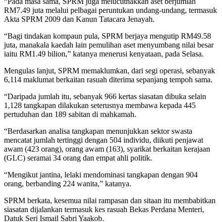
“Pada masa sama, SPRM juga melucuthakkan aset berjumlah
RM7.49 juta melalui pelbagai peruntukan undang-undang, termasuk
Akta SPRM 2009 dan Kanun Tatacara Jenayah.
“Bagi tindakan kompaun pula, SPRM berjaya mengutip RM49.58
juta, manakala kaedah lain pemulihan aset menyumbang nilai besar
iaitu RM1.49 bilion,” katanya menerusi kenyataan, pada Selasa.
Mengulas lanjut, SPRM memaklumkan, dari segi operasi, sebanyak
6,114 maklumat berkaitan rasuah diterima sepanjang tempoh sama.
“Daripada jumlah itu, sebanyak 966 kertas siasatan dibuka selain
1,128 tangkapan dilakukan seterusnya membawa kepada 445
pertuduhan dan 189 sabitan di mahkamah.
“Berdasarkan analisa tangkapan menunjukkan sektor swasta
mencatat jumlah tertinggi dengan 504 individu, diikuti penjawat
awam (423 orang), orang awam (163), syarikat berkaitan kerajaan
(GLC) seramai 34 orang dan empat ahli politik.
“Mengikut jantina, lelaki mendominasi tangkapan dengan 904
orang, berbanding 224 wanita,” katanya.
SPRM berkata, kesemua nilai rampasan dan sitaan itu membabitkan
siasatan dijalankan termasuk kes rasuah Bekas Perdana Menteri,
Datuk Seri Ismail Sabri Yaakob.