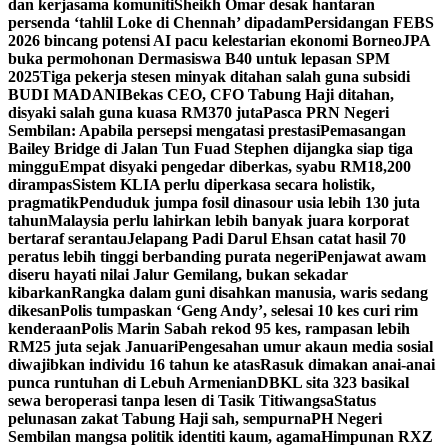
dan kerjasama komuniti
Sheikh Omar desak hantaran
persenda ‘tahlil Loke di Chennah’ dipadam
Persidangan FEBS
2026 bincang potensi AI pacu kelestarian ekonomi Borneo
JPA
buka permohonan Dermasiswa B40 untuk lepasan SPM
2025
Tiga pekerja stesen minyak ditahan salah guna subsidi
BUDI MADANI
Bekas CEO, CFO Tabung Haji ditahan,
disyaki salah guna kuasa RM370 juta
Pasca PRN Negeri
Sembilan: Apabila persepsi mengatasi prestasi
Pemasangan
Bailey Bridge di Jalan Tun Fuad Stephen dijangka siap tiga
minggu
Empat disyaki pengedar diberkas, syabu RM18,200
dirampas
Sistem KLIA perlu diperkasa secara holistik,
pragmatik
Penduduk jumpa fosil dinasour usia lebih 130 juta
tahun
Malaysia perlu lahirkan lebih banyak juara korporat
bertaraf serantau
Jelapang Padi Darul Ehsan catat hasil 70
peratus lebih tinggi berbanding purata negeri
Penjawat awam
diseru hayati nilai Jalur Gemilang, bukan sekadar
kibarkan
Rangka dalam guni disahkan manusia, waris sedang
dikesan
Polis tumpaskan ‘Geng Andy’, selesai 10 kes curi rim
kenderaan
Polis Marin Sabah rekod 95 kes, rampasan lebih
RM25 juta sejak Januari
Pengesahan umur akaun media sosial
diwajibkan individu 16 tahun ke atas
Rasuk dimakan anai-anai
punca runtuhan di Lebuh Armenian
DBKL sita 323 basikal
sewa beroperasi tanpa lesen di Tasik Titiwangsa
Status
pelunasan zakat Tabung Haji sah, sempurna
PH Negeri
Sembilan mangsa politik identiti kaum, agama
Himpunan RXZ