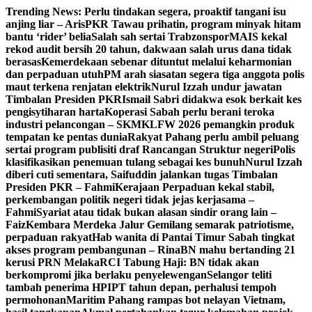
Skip
Trending News:
Perlu tindakan segera, proaktif tangani isu
to
anjing liar – Aris
PKR Tawau prihatin, program minyak hitam
content
bantu ‘rider’ belia
Salah sah sertai Trabzonspor
MAIS kekal
rekod audit bersih 20 tahun, dakwaan salah urus dana tidak
berasas
Kemerdekaan sebenar dituntut melalui keharmonian
dan perpaduan utuh
PM arah siasatan segera tiga anggota polis
maut terkena renjatan elektrik
Nurul Izzah undur jawatan
Timbalan Presiden PKR
Ismail Sabri didakwa esok berkait kes
pengisytiharan harta
Koperasi Sabah perlu berani teroka
industri pelancongan – SKM
KLFW 2026 pemangkin produk
tempatan ke pentas dunia
Rakyat Pahang perlu ambil peluang
sertai program publisiti draf Rancangan Struktur negeri
Polis
klasifikasikan penemuan tulang sebagai kes bunuh
Nurul Izzah
diberi cuti sementara, Saifuddin jalankan tugas Timbalan
Presiden PKR – Fahmi
Kerajaan Perpaduan kekal stabil,
perkembangan politik negeri tidak jejas kerjasama –
Fahmi
Syariat atau tidak bukan alasan sindir orang lain –
Faiz
Kembara Merdeka Jalur Gemilang semarak patriotisme,
perpaduan rakyat
Hab wanita di Pantai Timur Sabah tingkat
akses program pembangunan – Rina
BN mahu bertanding 21
kerusi PRN Melaka
RCI Tabung Haji: BN tidak akan
berkompromi jika berlaku penyelewengan
Selangor teliti
tambah penerima HPIPT tahun depan, perhalusi tempoh
permohonan
Maritim Pahang rampas bot nelayan Vietnam,