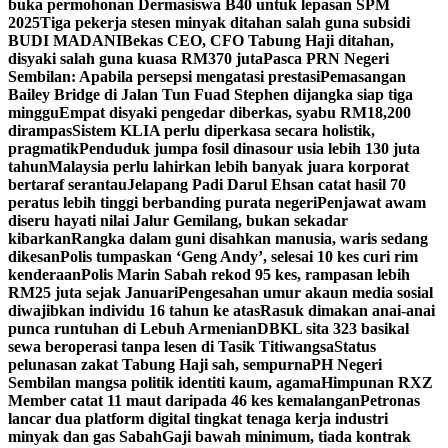
buka permohonan Dermasiswa B40 untuk lepasan SPM
2025
Tiga pekerja stesen minyak ditahan salah guna subsidi
BUDI MADANI
Bekas CEO, CFO Tabung Haji ditahan,
disyaki salah guna kuasa RM370 juta
Pasca PRN Negeri
Sembilan: Apabila persepsi mengatasi prestasi
Pemasangan
Bailey Bridge di Jalan Tun Fuad Stephen dijangka siap tiga
minggu
Empat disyaki pengedar diberkas, syabu RM18,200
dirampas
Sistem KLIA perlu diperkasa secara holistik,
pragmatik
Penduduk jumpa fosil dinasour usia lebih 130 juta
tahun
Malaysia perlu lahirkan lebih banyak juara korporat
bertaraf serantau
Jelapang Padi Darul Ehsan catat hasil 70
peratus lebih tinggi berbanding purata negeri
Penjawat awam
diseru hayati nilai Jalur Gemilang, bukan sekadar
kibarkan
Rangka dalam guni disahkan manusia, waris sedang
dikesan
Polis tumpaskan ‘Geng Andy’, selesai 10 kes curi rim
kenderaan
Polis Marin Sabah rekod 95 kes, rampasan lebih
RM25 juta sejak Januari
Pengesahan umur akaun media sosial
diwajibkan individu 16 tahun ke atas
Rasuk dimakan anai-anai
punca runtuhan di Lebuh Armenian
DBKL sita 323 basikal
sewa beroperasi tanpa lesen di Tasik Titiwangsa
Status
pelunasan zakat Tabung Haji sah, sempurna
PH Negeri
Sembilan mangsa politik identiti kaum, agama
Himpunan RXZ
Member catat 11 maut daripada 46 kes kemalangan
Petronas
lancar dua platform digital tingkat tenaga kerja industri
minyak dan gas Sabah
Gaji bawah minimum, tiada kontrak