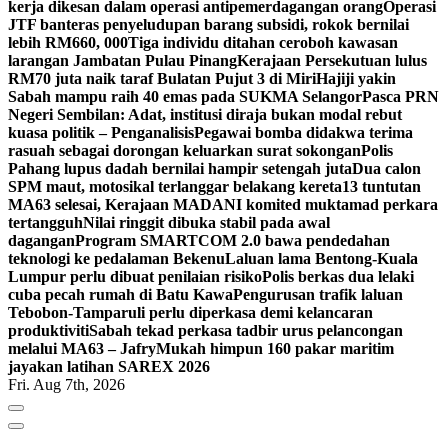
kerja dikesan dalam operasi antipemerdagangan orang
Operasi
JTF banteras penyeludupan barang subsidi, rokok bernilai
lebih RM660, 000
Tiga individu ditahan ceroboh kawasan
larangan Jambatan Pulau Pinang
Kerajaan Persekutuan lulus
RM70 juta naik taraf Bulatan Pujut 3 di Miri
Hajiji yakin
Sabah mampu raih 40 emas pada SUKMA Selangor
Pasca PRN
Negeri Sembilan: Adat, institusi diraja bukan modal rebut
kuasa politik – Penganalisis
Pegawai bomba didakwa terima
rasuah sebagai dorongan keluarkan surat sokongan
Polis
Pahang lupus dadah bernilai hampir setengah juta
Dua calon
SPM maut, motosikal terlanggar belakang kereta
13 tuntutan
MA63 selesai, Kerajaan MADANI komited muktamad perkara
tertangguh
Nilai ringgit dibuka stabil pada awal
dagangan
Program SMARTCOM 2.0 bawa pendedahan
teknologi ke pedalaman Bekenu
Laluan lama Bentong-Kuala
Lumpur perlu dibuat penilaian risiko
Polis berkas dua lelaki
cuba pecah rumah di Batu Kawa
Pengurusan trafik laluan
Tebobon-Tamparuli perlu diperkasa demi kelancaran
produktiviti
Sabah tekad perkasa tadbir urus pelancongan
melalui MA63 – Jafry
Mukah himpun 160 pakar maritim
jayakan latihan SAREX 2026
Fri. Aug 7th, 2026