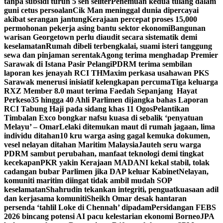
tanpa subsidi turun 5 sen seliter
Penemuan kedua tulang dalam
guni cetus persoalan
Cik Man meninggal dunia dipercayai
akibat serangan jantung
Kerajaan percepat proses 15,000
permohonan pekerja asing bantu sektor ekonomi
Bangunan
warisan Georgetown perlu diaudit secara sistematik demi
keselamatan
Rumah dibeli terbengkalai, suami isteri tanggung
sewa dan pinjaman serentak
Agong terima menghadap Premier
Sarawak di Istana Pasir Pelangi
PDRM terima sembilan
laporan kes jenayah RCI TH
Maxim perkasa usahawan PKS
Sarawak menerusi inisiatif kelengkapan percuma
Tiga keluarga
RXZ Member 8.0 maut terima Faedah Sepanjang Hayat
Perkeso
35 hingga 40 Ahli Parlimen dijangka bahas Laporan
RCI Tabung Haji pada sidang khas 11 Ogos
Pelantikan
Timbalan Exco bongkar nafsu kuasa di sebalik ‘penyatuan
Melayu’ – Omar
Lelaki ditemukan maut di rumah jagaan, lima
individu ditahan
10 kru warga asing gagal kemuka dokumen,
vesel nelayan ditahan Maritim Malaysia
Jauteh seru warga
PDRM sambut perubahan, manfaat teknologi demi tingkat
kecekapan
PKR yakin Kerajaan MADANI kekal stabil, tolak
cadangan bubar Parlimen jika DAP keluar Kabinet
Nelayan,
komuniti maritim diingat tidak ambil mudah SOP
keselamatan
Shahrudin tekankan integriti, penguatkuasaan adil
dan kerjasama komuniti
Sheikh Omar desak hantaran
persenda ‘tahlil Loke di Chennah’ dipadam
Persidangan FEBS
2026 bincang potensi AI pacu kelestarian ekonomi Borneo
JPA