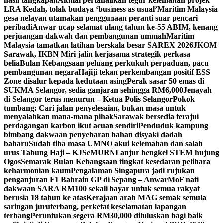
hasil tangkapan
Akmal pertahankan tegur kelemahan projek
LRA Kedah, tolak budaya ‘business as usual’
Maritim Malaysia
gesa nelayan utamakan penggunaan peranti suar pencari
peribadi
Anwar ucap selamat ulang tahun ke-55 ABIM, kenang
perjuangan dakwah dan pembangunan ummah
Maritim
Malaysia tamatkan latihan berskala besar SAREX 2026
JKOM
Sarawak, IKBN Miri jalin kerjasama strategik perkasa
belia
Bulan Kebangsaan peluang perkukuh perpaduan, pacu
pembangunan negara
Hajiji tekan perkembangan positif ESS
Zone disalur kepada kedutaan asing
Perak sasar 50 emas di
SUKMA Selangor, sedia ganjaran sehingga RM6,000
Jenayah
di Selangor terus menurun – Ketua Polis Selangor
Pokok
tumbang: Cari jalan penyelesaian, bukan masa untuk
menyalahkan mana-mana pihak
Sarawak bersedia terajui
perdagangan karbon ikut acuan sendiri
Penduduk kampung
bimbang dakwaan penyebaran bahan disyaki dadah
baharu
Sudah tiba masa UMNO akui kelemahan dan salah
urus Tabung Haji – KJ
SeMURNI anjur bengkel STEM hujung
Ogos
Semarak Bulan Kebangsaan tingkat kesedaran pelihara
keharmonian kaum
Pengalaman Singapura jadi rujukan
penganjuran F1 Bahrain GP di Sepang – Anwar
MoF nafi
dakwaan SARA RM100 sekali bayar untuk semua rakyat
berusia 18 tahun ke atas
Kerajaan arah MAG semak semula
saringan juruterbang, perketat keselamatan lapangan
terbang
Peruntukan segera RM30,000 diluluskan bagi baik