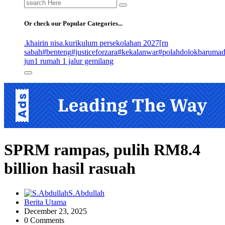
Search
for:
Or check our Popular Categories...
.khairin nisa
.kurikulum persekolahan 2027
[rn
sabah
#benteng
#justiceforzara
#kekalanwar
#polahdolokbaruma
jun
1 rumah 1 jalur gemilang
SPRM rampas, pulih RM8.4
billion hasil rasuah
S.Abdullah
Berita Utama
December 23, 2025
0 Comments