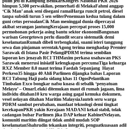
pulih jeti di Kampung Belukar
Kongres Nasional PKR 2026
himpun 5,500 perwakilan, pemerhati di Melaka
Fahmi anggap
‘Cik Man’ anak seni disegani ramai
Harga runcit petrol, diesel
tanpa subsidi turun 5 sen seliter
Penemuan kedua tulang dalam
guni cetus persoalan
Cik Man meninggal dunia dipercayai
akibat serangan jantung
Kerajaan percepat proses 15,000
permohonan pekerja asing bantu sektor ekonomi
Bangunan
warisan Georgetown perlu diaudit secara sistematik demi
keselamatan
Rumah dibeli terbengkalai, suami isteri tanggung
sewa dan pinjaman serentak
Agong terima menghadap Premier
Sarawak di Istana Pasir Pelangi
PDRM terima sembilan
laporan kes jenayah RCI TH
Maxim perkasa usahawan PKS
Sarawak menerusi inisiatif kelengkapan percuma
Tiga keluarga
RXZ Member 8.0 maut terima Faedah Sepanjang Hayat
Perkeso
35 hingga 40 Ahli Parlimen dijangka bahas Laporan
RCI Tabung Haji pada sidang khas 11 Ogos
Pelantikan
Timbalan Exco bongkar nafsu kuasa di sebalik ‘penyatuan
Melayu’ – Omar
Lelaki ditemukan maut di rumah jagaan, lima
individu ditahan
10 kru warga asing gagal kemuka dokumen,
vesel nelayan ditahan Maritim Malaysia
Jauteh seru warga
PDRM sambut perubahan, manfaat teknologi demi tingkat
kecekapan
PKR yakin Kerajaan MADANI kekal stabil, tolak
cadangan bubar Parlimen jika DAP keluar Kabinet
Nelayan,
komuniti maritim diingat tidak ambil mudah SOP
keselamatan
Shahrudin tekankan integriti, penguatkuasaan adil