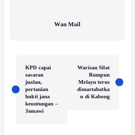
Wan Mail
P
KPD capai
Warisan Silat
o
sasaran
Rumpun
jualan,
Melayu terus
s
pertanian
dimartabatka
bukti jana
n di Kabong
t
keuntungan –
Jamawi
n