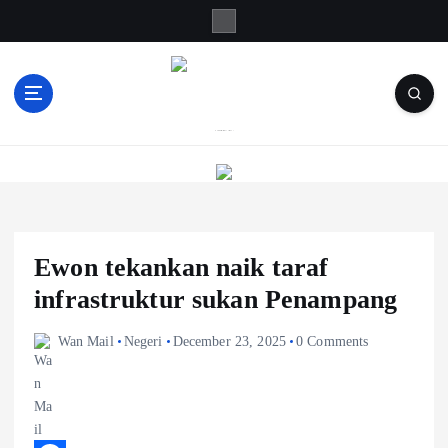
S
k
i
p
t
o
Informasi Berfakta Membuka Minda
c
o
n
t
e
Ewon tekankan naik taraf
n
t
infrastruktur sukan Penampang
Wan Mail
Negeri
December 23, 2025
0 Comments