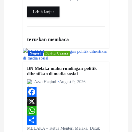
o
s
r
k
A
e
Lebih lanjut
p
p
teruskan membaca
Negeri
Berita Utama
BN Melaka mahu rundingan politik
dihentikan di media sosial
Azza Haqimi
August 9, 2026
F
a
X
c
W
MELAKA – Ketua Menteri Melaka, Datuk
e
h
S