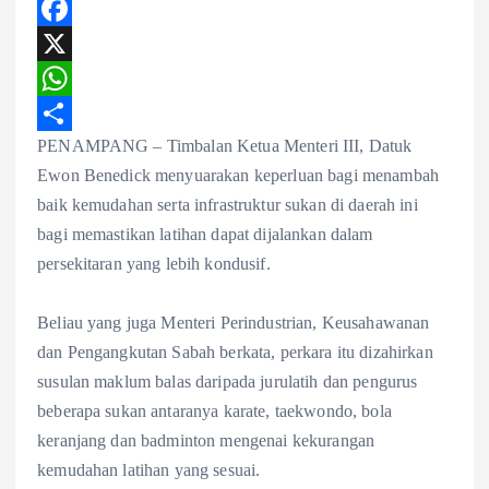
F
a
X
c
W
PENAMPANG – Timbalan Ketua Menteri III, Datuk
e
h
S
Ewon Benedick menyuarakan keperluan bagi menambah
b
a
h
baik kemudahan serta infrastruktur sukan di daerah ini
o
t
a
bagi memastikan latihan dapat dijalankan dalam
o
s
r
persekitaran yang lebih kondusif.
k
A
e
p
Beliau yang juga Menteri Perindustrian, Keusahawanan
dan Pengangkutan Sabah berkata, perkara itu dizahirkan
p
susulan maklum balas daripada jurulatih dan pengurus
beberapa sukan antaranya karate, taekwondo, bola
keranjang dan badminton mengenai kekurangan
kemudahan latihan yang sesuai.