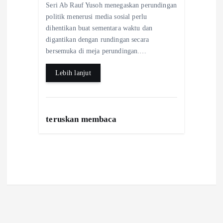
Seri Ab Rauf Yusoh menegaskan perundingan
b
a
h
politik menerusi media sosial perlu
o
t
a
dihentikan buat sementara waktu dan
digantikan dengan rundingan secara
o
s
r
bersemuka di meja perundingan.…
k
A
e
Lebih lanjut
p
p
teruskan membaca