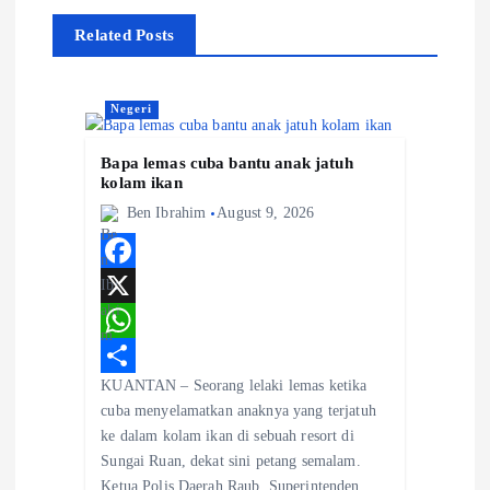
a
Related Posts
v
i
Negeri
g
Bapa lemas cuba bantu anak jatuh
kolam ikan
a
Ben Ibrahim
August 9, 2026
t
F
i
a
X
c
W
o
KUANTAN – Seorang lelaki lemas ketika
e
h
S
cuba menyelamatkan anaknya yang terjatuh
n
b
a
h
ke dalam kolam ikan di sebuah resort di
o
t
a
Sungai Ruan, dekat sini petang semalam.
Ketua Polis Daerah Raub, Superintenden…