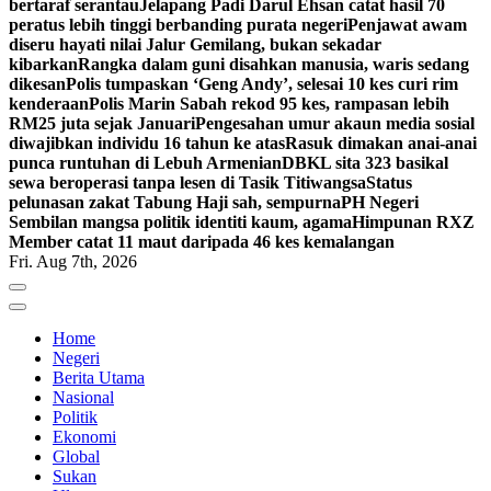
bertaraf serantau
Jelapang Padi Darul Ehsan catat hasil 70
peratus lebih tinggi berbanding purata negeri
Penjawat awam
diseru hayati nilai Jalur Gemilang, bukan sekadar
kibarkan
Rangka dalam guni disahkan manusia, waris sedang
dikesan
Polis tumpaskan ‘Geng Andy’, selesai 10 kes curi rim
kenderaan
Polis Marin Sabah rekod 95 kes, rampasan lebih
RM25 juta sejak Januari
Pengesahan umur akaun media sosial
diwajibkan individu 16 tahun ke atas
Rasuk dimakan anai-anai
punca runtuhan di Lebuh Armenian
DBKL sita 323 basikal
sewa beroperasi tanpa lesen di Tasik Titiwangsa
Status
pelunasan zakat Tabung Haji sah, sempurna
PH Negeri
Sembilan mangsa politik identiti kaum, agama
Himpunan RXZ
Member catat 11 maut daripada 46 kes kemalangan
Fri. Aug 7th, 2026
Home
Negeri
Berita Utama
Nasional
Politik
Ekonomi
Global
Sukan