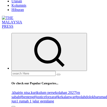
Ulasan
Kolumnis
Hiburan
Informasi Berfakta Membuka Minda
Search
for:
Or check our Popular Categories...
.khairin nisa
.kurikulum persekolahan 2027
[rn
sabah
#benteng
#justiceforzara
#kekalanwar
#polahdolokbaruma
jun
1 rumah 1 jalur gemilang