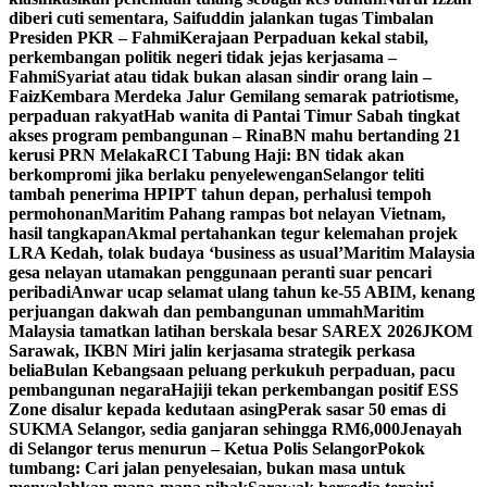
diberi cuti sementara, Saifuddin jalankan tugas Timbalan
Presiden PKR – Fahmi
Kerajaan Perpaduan kekal stabil,
perkembangan politik negeri tidak jejas kerjasama –
Fahmi
Syariat atau tidak bukan alasan sindir orang lain –
Faiz
Kembara Merdeka Jalur Gemilang semarak patriotisme,
perpaduan rakyat
Hab wanita di Pantai Timur Sabah tingkat
akses program pembangunan – Rina
BN mahu bertanding 21
kerusi PRN Melaka
RCI Tabung Haji: BN tidak akan
berkompromi jika berlaku penyelewengan
Selangor teliti
tambah penerima HPIPT tahun depan, perhalusi tempoh
permohonan
Maritim Pahang rampas bot nelayan Vietnam,
hasil tangkapan
Akmal pertahankan tegur kelemahan projek
LRA Kedah, tolak budaya ‘business as usual’
Maritim Malaysia
gesa nelayan utamakan penggunaan peranti suar pencari
peribadi
Anwar ucap selamat ulang tahun ke-55 ABIM, kenang
perjuangan dakwah dan pembangunan ummah
Maritim
Malaysia tamatkan latihan berskala besar SAREX 2026
JKOM
Sarawak, IKBN Miri jalin kerjasama strategik perkasa
belia
Bulan Kebangsaan peluang perkukuh perpaduan, pacu
pembangunan negara
Hajiji tekan perkembangan positif ESS
Zone disalur kepada kedutaan asing
Perak sasar 50 emas di
SUKMA Selangor, sedia ganjaran sehingga RM6,000
Jenayah
di Selangor terus menurun – Ketua Polis Selangor
Pokok
tumbang: Cari jalan penyelesaian, bukan masa untuk