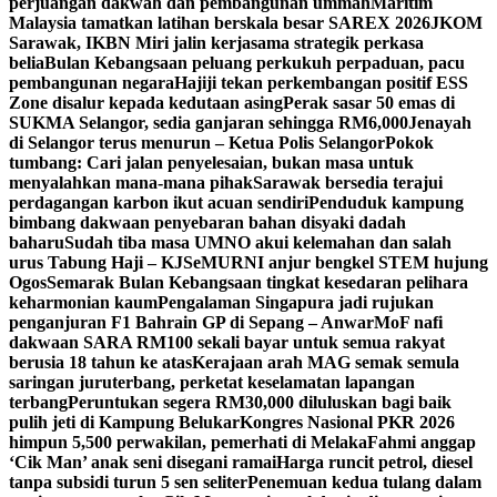
perjuangan dakwah dan pembangunan ummah
Maritim
Malaysia tamatkan latihan berskala besar SAREX 2026
JKOM
Sarawak, IKBN Miri jalin kerjasama strategik perkasa
belia
Bulan Kebangsaan peluang perkukuh perpaduan, pacu
pembangunan negara
Hajiji tekan perkembangan positif ESS
Zone disalur kepada kedutaan asing
Perak sasar 50 emas di
SUKMA Selangor, sedia ganjaran sehingga RM6,000
Jenayah
di Selangor terus menurun – Ketua Polis Selangor
Pokok
tumbang: Cari jalan penyelesaian, bukan masa untuk
menyalahkan mana-mana pihak
Sarawak bersedia terajui
perdagangan karbon ikut acuan sendiri
Penduduk kampung
bimbang dakwaan penyebaran bahan disyaki dadah
baharu
Sudah tiba masa UMNO akui kelemahan dan salah
urus Tabung Haji – KJ
SeMURNI anjur bengkel STEM hujung
Ogos
Semarak Bulan Kebangsaan tingkat kesedaran pelihara
keharmonian kaum
Pengalaman Singapura jadi rujukan
penganjuran F1 Bahrain GP di Sepang – Anwar
MoF nafi
dakwaan SARA RM100 sekali bayar untuk semua rakyat
berusia 18 tahun ke atas
Kerajaan arah MAG semak semula
saringan juruterbang, perketat keselamatan lapangan
terbang
Peruntukan segera RM30,000 diluluskan bagi baik
pulih jeti di Kampung Belukar
Kongres Nasional PKR 2026
himpun 5,500 perwakilan, pemerhati di Melaka
Fahmi anggap
‘Cik Man’ anak seni disegani ramai
Harga runcit petrol, diesel
tanpa subsidi turun 5 sen seliter
Penemuan kedua tulang dalam