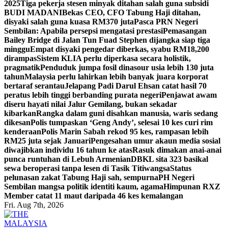
2025
Tiga pekerja stesen minyak ditahan salah guna subsidi
BUDI MADANI
Bekas CEO, CFO Tabung Haji ditahan,
disyaki salah guna kuasa RM370 juta
Pasca PRN Negeri
Sembilan: Apabila persepsi mengatasi prestasi
Pemasangan
Bailey Bridge di Jalan Tun Fuad Stephen dijangka siap tiga
minggu
Empat disyaki pengedar diberkas, syabu RM18,200
dirampas
Sistem KLIA perlu diperkasa secara holistik,
pragmatik
Penduduk jumpa fosil dinasour usia lebih 130 juta
tahun
Malaysia perlu lahirkan lebih banyak juara korporat
bertaraf serantau
Jelapang Padi Darul Ehsan catat hasil 70
peratus lebih tinggi berbanding purata negeri
Penjawat awam
diseru hayati nilai Jalur Gemilang, bukan sekadar
kibarkan
Rangka dalam guni disahkan manusia, waris sedang
dikesan
Polis tumpaskan ‘Geng Andy’, selesai 10 kes curi rim
kenderaan
Polis Marin Sabah rekod 95 kes, rampasan lebih
RM25 juta sejak Januari
Pengesahan umur akaun media sosial
diwajibkan individu 16 tahun ke atas
Rasuk dimakan anai-anai
punca runtuhan di Lebuh Armenian
DBKL sita 323 basikal
sewa beroperasi tanpa lesen di Tasik Titiwangsa
Status
pelunasan zakat Tabung Haji sah, sempurna
PH Negeri
Sembilan mangsa politik identiti kaum, agama
Himpunan RXZ
Member catat 11 maut daripada 46 kes kemalangan
Fri. Aug 7th, 2026