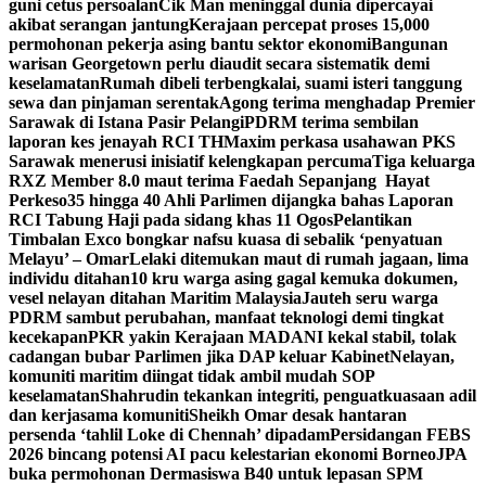
guni cetus persoalan
Cik Man meninggal dunia dipercayai
akibat serangan jantung
Kerajaan percepat proses 15,000
permohonan pekerja asing bantu sektor ekonomi
Bangunan
warisan Georgetown perlu diaudit secara sistematik demi
keselamatan
Rumah dibeli terbengkalai, suami isteri tanggung
sewa dan pinjaman serentak
Agong terima menghadap Premier
Sarawak di Istana Pasir Pelangi
PDRM terima sembilan
laporan kes jenayah RCI TH
Maxim perkasa usahawan PKS
Sarawak menerusi inisiatif kelengkapan percuma
Tiga keluarga
RXZ Member 8.0 maut terima Faedah Sepanjang Hayat
Perkeso
35 hingga 40 Ahli Parlimen dijangka bahas Laporan
RCI Tabung Haji pada sidang khas 11 Ogos
Pelantikan
Timbalan Exco bongkar nafsu kuasa di sebalik ‘penyatuan
Melayu’ – Omar
Lelaki ditemukan maut di rumah jagaan, lima
individu ditahan
10 kru warga asing gagal kemuka dokumen,
vesel nelayan ditahan Maritim Malaysia
Jauteh seru warga
PDRM sambut perubahan, manfaat teknologi demi tingkat
kecekapan
PKR yakin Kerajaan MADANI kekal stabil, tolak
cadangan bubar Parlimen jika DAP keluar Kabinet
Nelayan,
komuniti maritim diingat tidak ambil mudah SOP
keselamatan
Shahrudin tekankan integriti, penguatkuasaan adil
dan kerjasama komuniti
Sheikh Omar desak hantaran
persenda ‘tahlil Loke di Chennah’ dipadam
Persidangan FEBS
2026 bincang potensi AI pacu kelestarian ekonomi Borneo
JPA
buka permohonan Dermasiswa B40 untuk lepasan SPM