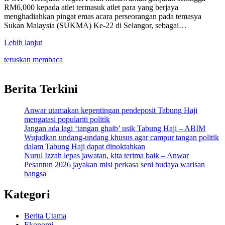
RM6,000 kepada atlet termasuk atlet para yang berjaya
menghadiahkan pingat emas acara perseorangan pada temasya
Sukan Malaysia (SUKMA) Ke-22 di Selangor, sebagai…
Lebih lanjut
teruskan membaca
Berita Terkini
Anwar utamakan kepentingan pendeposit Tabung Haji
mengatasi populariti politik
Jangan ada lagi ‘tangan ghaib’ usik Tabung Haji – ABIM
Wujudkan undang-undang khusus agar campur tangan politik
dalam Tabung Haji dapat dinoktahkan
Nurul Izzah lepas jawatan, kita terima baik – Anwar
Pesantun 2026 jayakan misi perkasa seni budaya warisan
bangsa
Kategori
Berita Utama
Ekonomi