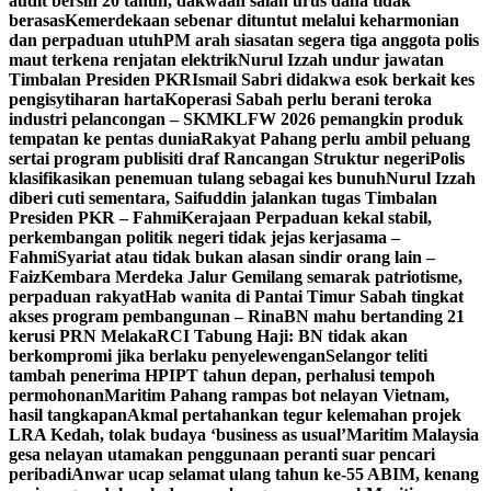
audit bersih 20 tahun, dakwaan salah urus dana tidak
berasas
Kemerdekaan sebenar dituntut melalui keharmonian
dan perpaduan utuh
PM arah siasatan segera tiga anggota polis
maut terkena renjatan elektrik
Nurul Izzah undur jawatan
Timbalan Presiden PKR
Ismail Sabri didakwa esok berkait kes
pengisytiharan harta
Koperasi Sabah perlu berani teroka
industri pelancongan – SKM
KLFW 2026 pemangkin produk
tempatan ke pentas dunia
Rakyat Pahang perlu ambil peluang
sertai program publisiti draf Rancangan Struktur negeri
Polis
klasifikasikan penemuan tulang sebagai kes bunuh
Nurul Izzah
diberi cuti sementara, Saifuddin jalankan tugas Timbalan
Presiden PKR – Fahmi
Kerajaan Perpaduan kekal stabil,
perkembangan politik negeri tidak jejas kerjasama –
Fahmi
Syariat atau tidak bukan alasan sindir orang lain –
Faiz
Kembara Merdeka Jalur Gemilang semarak patriotisme,
perpaduan rakyat
Hab wanita di Pantai Timur Sabah tingkat
akses program pembangunan – Rina
BN mahu bertanding 21
kerusi PRN Melaka
RCI Tabung Haji: BN tidak akan
berkompromi jika berlaku penyelewengan
Selangor teliti
tambah penerima HPIPT tahun depan, perhalusi tempoh
permohonan
Maritim Pahang rampas bot nelayan Vietnam,
hasil tangkapan
Akmal pertahankan tegur kelemahan projek
LRA Kedah, tolak budaya ‘business as usual’
Maritim Malaysia
gesa nelayan utamakan penggunaan peranti suar pencari
peribadi
Anwar ucap selamat ulang tahun ke-55 ABIM, kenang