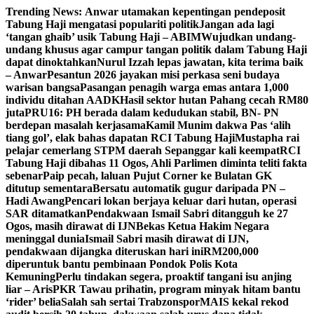
Skip
Trending News:
Anwar utamakan kepentingan pendeposit
to
Tabung Haji mengatasi populariti politik
Jangan ada lagi
content
‘tangan ghaib’ usik Tabung Haji – ABIM
Wujudkan undang-
undang khusus agar campur tangan politik dalam Tabung Haji
dapat dinoktahkan
Nurul Izzah lepas jawatan, kita terima baik
– Anwar
Pesantun 2026 jayakan misi perkasa seni budaya
warisan bangsa
Pasangan penagih warga emas antara 1,000
individu ditahan AADK
Hasil sektor hutan Pahang cecah RM80
juta
PRU16: PH berada dalam kedudukan stabil, BN- PN
berdepan masalah kerjasama
Kamil Munim dakwa Pas ‘alih
tiang gol’, elak bahas dapatan RCI Tabung Haji
Mustapha rai
pelajar cemerlang STPM daerah Sepanggar kali keempat
RCI
Tabung Haji dibahas 11 Ogos, Ahli Parlimen diminta teliti fakta
sebenar
Paip pecah, laluan Pujut Corner ke Bulatan GK
ditutup sementara
Bersatu automatik gugur daripada PN –
Hadi Awang
Pencari lokan berjaya keluar dari hutan, operasi
SAR ditamatkan
Pendakwaan Ismail Sabri ditangguh ke 27
Ogos, masih dirawat di IJN
Bekas Ketua Hakim Negara
meninggal dunia
Ismail Sabri masih dirawat di IJN,
pendakwaan dijangka diteruskan hari ini
RM200,000
diperuntuk bantu pembinaan Pondok Polis Kota
Kemuning
Perlu tindakan segera, proaktif tangani isu anjing
liar – Aris
PKR Tawau prihatin, program minyak hitam bantu
‘rider’ belia
Salah sah sertai Trabzonspor
MAIS kekal rekod