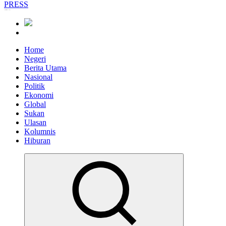
Informasi Berfakta Membuka Minda
Home
Negeri
Berita Utama
Nasional
Politik
Ekonomi
Global
Sukan
Ulasan
Kolumnis
Hiburan