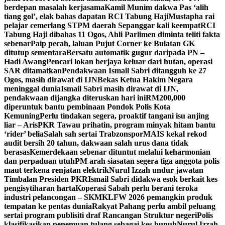
berdepan masalah kerjasama
Kamil Munim dakwa Pas ‘alih
tiang gol’, elak bahas dapatan RCI Tabung Haji
Mustapha rai
pelajar cemerlang STPM daerah Sepanggar kali keempat
RCI
Tabung Haji dibahas 11 Ogos, Ahli Parlimen diminta teliti fakta
sebenar
Paip pecah, laluan Pujut Corner ke Bulatan GK
ditutup sementara
Bersatu automatik gugur daripada PN –
Hadi Awang
Pencari lokan berjaya keluar dari hutan, operasi
SAR ditamatkan
Pendakwaan Ismail Sabri ditangguh ke 27
Ogos, masih dirawat di IJN
Bekas Ketua Hakim Negara
meninggal dunia
Ismail Sabri masih dirawat di IJN,
pendakwaan dijangka diteruskan hari ini
RM200,000
diperuntuk bantu pembinaan Pondok Polis Kota
Kemuning
Perlu tindakan segera, proaktif tangani isu anjing
liar – Aris
PKR Tawau prihatin, program minyak hitam bantu
‘rider’ belia
Salah sah sertai Trabzonspor
MAIS kekal rekod
audit bersih 20 tahun, dakwaan salah urus dana tidak
berasas
Kemerdekaan sebenar dituntut melalui keharmonian
dan perpaduan utuh
PM arah siasatan segera tiga anggota polis
maut terkena renjatan elektrik
Nurul Izzah undur jawatan
Timbalan Presiden PKR
Ismail Sabri didakwa esok berkait kes
pengisytiharan harta
Koperasi Sabah perlu berani teroka
industri pelancongan – SKM
KLFW 2026 pemangkin produk
tempatan ke pentas dunia
Rakyat Pahang perlu ambil peluang
sertai program publisiti draf Rancangan Struktur negeri
Polis
klasifikasikan penemuan tulang sebagai kes bunuh
Nurul Izzah