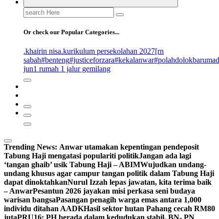
Search
for:
Or check our Popular Categories...
.khairin nisa
.kurikulum persekolahan 2027
[rn
sabah
#benteng
#justiceforzara
#kekalanwar
#polahdolokbaruma
jun
1 rumah 1 jalur gemilang
Trending News:
Anwar utamakan kepentingan pendeposit
Tabung Haji mengatasi populariti politik
Jangan ada lagi
‘tangan ghaib’ usik Tabung Haji – ABIM
Wujudkan undang-
undang khusus agar campur tangan politik dalam Tabung Haji
dapat dinoktahkan
Nurul Izzah lepas jawatan, kita terima baik
– Anwar
Pesantun 2026 jayakan misi perkasa seni budaya
warisan bangsa
Pasangan penagih warga emas antara 1,000
individu ditahan AADK
Hasil sektor hutan Pahang cecah RM80
juta
PRU16: PH berada dalam kedudukan stabil, BN- PN