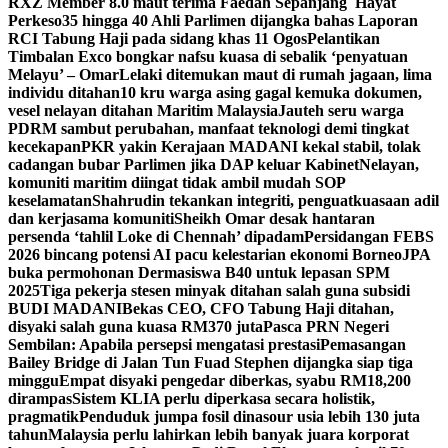
RXZ Member 8.0 maut terima Faedah Sepanjang Hayat
Perkeso
35 hingga 40 Ahli Parlimen dijangka bahas Laporan
RCI Tabung Haji pada sidang khas 11 Ogos
Pelantikan
Timbalan Exco bongkar nafsu kuasa di sebalik ‘penyatuan
Melayu’ – Omar
Lelaki ditemukan maut di rumah jagaan, lima
individu ditahan
10 kru warga asing gagal kemuka dokumen,
vesel nelayan ditahan Maritim Malaysia
Jauteh seru warga
PDRM sambut perubahan, manfaat teknologi demi tingkat
kecekapan
PKR yakin Kerajaan MADANI kekal stabil, tolak
cadangan bubar Parlimen jika DAP keluar Kabinet
Nelayan,
komuniti maritim diingat tidak ambil mudah SOP
keselamatan
Shahrudin tekankan integriti, penguatkuasaan adil
dan kerjasama komuniti
Sheikh Omar desak hantaran
persenda ‘tahlil Loke di Chennah’ dipadam
Persidangan FEBS
2026 bincang potensi AI pacu kelestarian ekonomi Borneo
JPA
buka permohonan Dermasiswa B40 untuk lepasan SPM
2025
Tiga pekerja stesen minyak ditahan salah guna subsidi
BUDI MADANI
Bekas CEO, CFO Tabung Haji ditahan,
disyaki salah guna kuasa RM370 juta
Pasca PRN Negeri
Sembilan: Apabila persepsi mengatasi prestasi
Pemasangan
Bailey Bridge di Jalan Tun Fuad Stephen dijangka siap tiga
minggu
Empat disyaki pengedar diberkas, syabu RM18,200
dirampas
Sistem KLIA perlu diperkasa secara holistik,
pragmatik
Penduduk jumpa fosil dinasour usia lebih 130 juta
tahun
Malaysia perlu lahirkan lebih banyak juara korporat