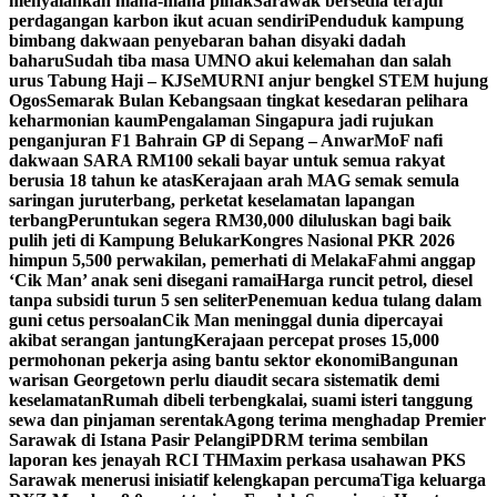
menyalahkan mana-mana pihak
Sarawak bersedia terajui
perdagangan karbon ikut acuan sendiri
Penduduk kampung
bimbang dakwaan penyebaran bahan disyaki dadah
baharu
Sudah tiba masa UMNO akui kelemahan dan salah
urus Tabung Haji – KJ
SeMURNI anjur bengkel STEM hujung
Ogos
Semarak Bulan Kebangsaan tingkat kesedaran pelihara
keharmonian kaum
Pengalaman Singapura jadi rujukan
penganjuran F1 Bahrain GP di Sepang – Anwar
MoF nafi
dakwaan SARA RM100 sekali bayar untuk semua rakyat
berusia 18 tahun ke atas
Kerajaan arah MAG semak semula
saringan juruterbang, perketat keselamatan lapangan
terbang
Peruntukan segera RM30,000 diluluskan bagi baik
pulih jeti di Kampung Belukar
Kongres Nasional PKR 2026
himpun 5,500 perwakilan, pemerhati di Melaka
Fahmi anggap
‘Cik Man’ anak seni disegani ramai
Harga runcit petrol, diesel
tanpa subsidi turun 5 sen seliter
Penemuan kedua tulang dalam
guni cetus persoalan
Cik Man meninggal dunia dipercayai
akibat serangan jantung
Kerajaan percepat proses 15,000
permohonan pekerja asing bantu sektor ekonomi
Bangunan
warisan Georgetown perlu diaudit secara sistematik demi
keselamatan
Rumah dibeli terbengkalai, suami isteri tanggung
sewa dan pinjaman serentak
Agong terima menghadap Premier
Sarawak di Istana Pasir Pelangi
PDRM terima sembilan
laporan kes jenayah RCI TH
Maxim perkasa usahawan PKS
Sarawak menerusi inisiatif kelengkapan percuma
Tiga keluarga