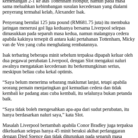
kemenangan 2-1 ke atas Tottenham Hotspur, namun pada masa
sama meluahkan kebimbangan susulan kecederaan yang dialami
penyerang termahal kelab, Alexander Isak.
Penyerang bernilai 125 juta pound (RM681.75 juta) itu membuka
jaringan menerusi gol liga keduanya bersama Liverpool selepas
dimasukkan pada separuh masa kedua, namun malangnya cedera
apabila kakinya tersepit di antara kaki pertahanan Tottenham, Micky
van de Ven yang cuba menghalang rembatannya.
Isak terbaring beberapa minit sebelum terpaksa dipapah keluar oleh
dua pegawai perubatan Liverpool, dengan Slot mengakui naluri
awalnya mengatakan kecederaan itu berkemungkinan serius,
meskipun beliau cuba kekal optimis.
“Saya belum menerima sebarang maklumat lanjut, tetapi apabila
seorang pemain menjaringkan gol kemudian cedera dan tidak
kembali ke padang atau cuba kembali, itu selalunya bukan petanda
baik.
“Saya tidak boleh mengesahkan apa-apa dari sudut perubatan, itu
hanya berdasarkan naluri saya,” kata Slot.
Masalah Liverpool bertambah apabila Conor Bradley juga terpaksa
dikeluarkan selepas hanya 45 minit beraksi akibat perlanggaran
dengan Djed Spence dan tidak diturunkan pada separuh masa