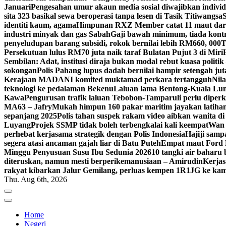
Januari
Pengesahan umur akaun media sosial diwajibkan individ
sita 323 basikal sewa beroperasi tanpa lesen di Tasik Titiwangsa
identiti kaum, agama
Himpunan RXZ Member catat 11 maut dari
industri minyak dan gas Sabah
Gaji bawah minimum, tiada kont
penyeludupan barang subsidi, rokok bernilai lebih RM660, 000
T
Persekutuan lulus RM70 juta naik taraf Bulatan Pujut 3 di Miri
Sembilan: Adat, institusi diraja bukan modal rebut kuasa politik
sokongan
Polis Pahang lupus dadah bernilai hampir setengah jut
Kerajaan MADANI komited muktamad perkara tertangguh
Nila
teknologi ke pedalaman Bekenu
Laluan lama Bentong-Kuala Lump
Kawa
Pengurusan trafik laluan Tebobon-Tamparuli perlu diperk
MA63 – Jafry
Mukah himpun 160 pakar maritim jayakan latih
sepanjang 2025
Polis tahan suspek rakam video aibkan wanita d
Luyang
Projek SSMP tidak boleh terbengkalai kali keempat
Wan 
perhebat kerjasama strategik dengan Polis Indonesia
Hajiji sam
segera atasi ancaman gajah liar di Batu Puteh
Empat maut Ford 
Minggu Penyusuan Susu Ibu Sedunia 2026
10 tangki air baharu
diteruskan, namun mesti berperikemanusiaan – Amirudin
Kerjas
rakyat kibarkan Jalur Gemilang, perluas kempen 1R1JG ke k
Thu. Aug 6th, 2026
Home
Negeri