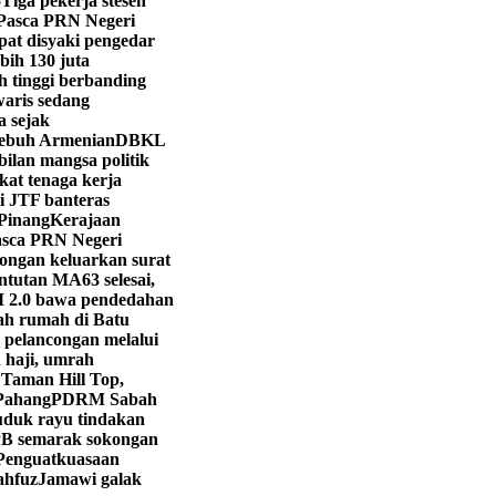
5
Tiga pekerja stesen
Pasca PRN Negeri
at disyaki pengedar
bih 130 juta
ih tinggi berbanding
aris sedang
a sejak
Lebuh Armenian
DBKL
ilan mangsa politik
gkat tenaga kerja
i JTF banteras
 Pinang
Kerajaan
sca PRN Negeri
ongan keluarkan surat
ntutan MA63 selesai,
.0 bawa pendedahan
cah rumah di Batu
 pelancongan melalui
 haji, umrah
i Taman Hill Top,
Pahang
PDRM Sabah
duk rayu tindakan
 semarak sokongan
 Penguatkuasaan
ahfuz
Jamawi galak