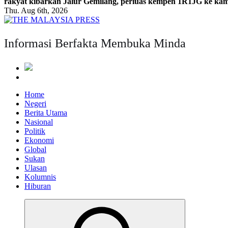
rakyat kibarkan Jalur Gemilang, perluas kempen 1R1JG ke k
Thu. Aug 6th, 2026
Informasi Berfakta Membuka Minda
Home
Negeri
Berita Utama
Nasional
Politik
Ekonomi
Global
Sukan
Ulasan
Kolumnis
Hiburan