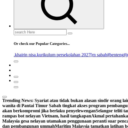
Search
for:
Or check our Popular Categories...
.khairin nisa
.kurikulum persekolahan 2027
[rn sabah
#benteng
#j
Trending News:
Syariat atau tidak bukan alasan sindir orang lai
wanita di Pantai Timur Sabah tingkat akses program pembangu
akan berkompromi jika berlaku penyelewengan
Selangor teliti
rampas bot nelayan Vietnam, hasil tangkapan
Akmal pertahankan
Malaysia gesa nelayan utamakan penggunaan peranti suar penca
dan pembangunan ummah
Maritim Malaysia tamatkan latihan 