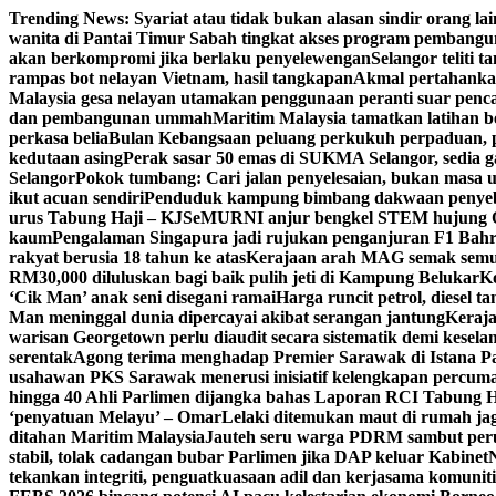
Skip
Trending News:
Syariat atau tidak bukan alasan sindir orang lai
to
wanita di Pantai Timur Sabah tingkat akses program pembangu
content
akan berkompromi jika berlaku penyelewengan
Selangor teliti
rampas bot nelayan Vietnam, hasil tangkapan
Akmal pertahankan
Malaysia gesa nelayan utamakan penggunaan peranti suar penca
dan pembangunan ummah
Maritim Malaysia tamatkan latihan 
perkasa belia
Bulan Kebangsaan peluang perkukuh perpaduan,
kedutaan asing
Perak sasar 50 emas di SUKMA Selangor, sedia 
Selangor
Pokok tumbang: Cari jalan penyelesaian, bukan masa
ikut acuan sendiri
Penduduk kampung bimbang dakwaan penyeba
urus Tabung Haji – KJ
SeMURNI anjur bengkel STEM hujung 
kaum
Pengalaman Singapura jadi rujukan penganjuran F1 Bahr
rakyat berusia 18 tahun ke atas
Kerajaan arah MAG semak semula
RM30,000 diluluskan bagi baik pulih jeti di Kampung Belukar
Ko
‘Cik Man’ anak seni disegani ramai
Harga runcit petrol, diesel ta
Man meninggal dunia dipercayai akibat serangan jantung
Keraja
warisan Georgetown perlu diaudit secara sistematik demi kesel
serentak
Agong terima menghadap Premier Sarawak di Istana Pa
usahawan PKS Sarawak menerusi inisiatif kelengkapan percum
hingga 40 Ahli Parlimen dijangka bahas Laporan RCI Tabung H
‘penyatuan Melayu’ – Omar
Lelaki ditemukan maut di rumah jag
ditahan Maritim Malaysia
Jauteh seru warga PDRM sambut perub
stabil, tolak cadangan bubar Parlimen jika DAP keluar Kabinet
tekankan integriti, penguatkuasaan adil dan kerjasama komuniti