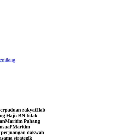
gemilang
perpaduan rakyat
Hab
g Haji: BN tidak
nan
Maritim Pahang
usual’
Maritim
g perjuangan dakwah
sama strategik