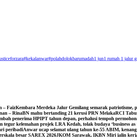
usticeforzara
#kekalanwar
#polahdolokbarumadah
1 jun
1 rumah 1 jalur 
n – Faiz
Kembara Merdeka Jalur Gemilang semarak patriotisme, 
nan – Rina
BN mahu bertanding 21 kerusi PRN Melaka
RCI Tabun
 tambah penerima HPIPT tahun depan, perhalusi tempoh permoho
 tegur kelemahan projek LRA Kedah, tolak budaya ‘business as 
ri peribadi
Anwar ucap selamat ulang tahun ke-55 ABIM, kenan
berskala besar SAREX 2026
JKOM Sarawak, IKBN Miri jalin kerja