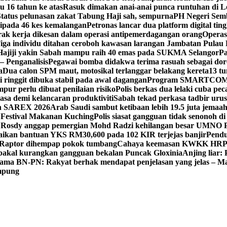
u 16 tahun ke atas
Rasuk dimakan anai-anai punca runtuhan di 
Status pelunasan zakat Tabung Haji sah, sempurna
PH Negeri Semb
pada 46 kes kemalangan
Petronas lancar dua platform digital tin
rak kerja dikesan dalam operasi antipemerdagangan orang
Operas
iga individu ditahan ceroboh kawasan larangan Jambatan Pulau
Hajiji yakin Sabah mampu raih 40 emas pada SUKMA Selangor
Pa
 – Penganalisis
Pegawai bomba didakwa terima rasuah sebagai dor
a
Dua calon SPM maut, motosikal terlanggar belakang kereta
13 tu
i ringgit dibuka stabil pada awal dagangan
Program SMARTCOM 2
ur perlu dibuat penilaian risiko
Polis berkas dua lelaki cuba pe
asa demi kelancaran produktiviti
Sabah tekad perkasa tadbir urus
an SAREX 2026
Arab Saudi sambut ketibaan lebih 19.5 juta jemaah
i Festival Makanan Kuching
Polis siasat gangguan tidak senonoh d
Rosdy anggap pemergian Mohd Radzi kehilangan besar UMNO 
paikan bantuan YKS RM30,600 pada 102 KIR terjejas banjir
Pendu
Raptor dihempap pokok tumbang
Cahaya keemasan KWKK HRPB
 bakal kurangkan gangguan bekalan Puncak Gloxinia
Anjing liar:
ama BN-PN: Rakyat berhak mendapat penjelasan yang jelas – M
ampung