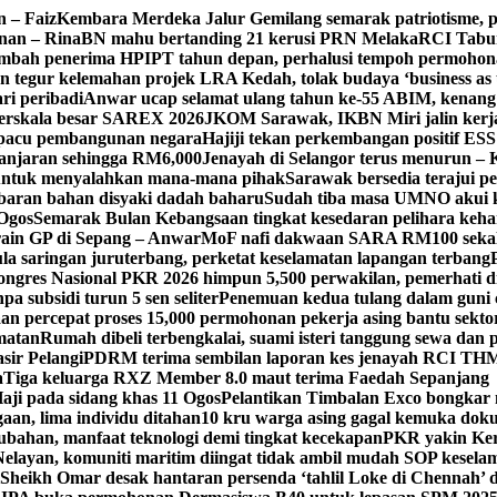
n – Faiz
Kembara Merdeka Jalur Gemilang semarak patriotisme, 
nan – Rina
BN mahu bertanding 21 kerusi PRN Melaka
RCI Tabun
 tambah penerima HPIPT tahun depan, perhalusi tempoh permoho
 tegur kelemahan projek LRA Kedah, tolak budaya ‘business as 
ri peribadi
Anwar ucap selamat ulang tahun ke-55 ABIM, kenan
berskala besar SAREX 2026
JKOM Sarawak, IKBN Miri jalin kerja
 pacu pembangunan negara
Hajiji tekan perkembangan positif ESS
ganjaran sehingga RM6,000
Jenayah di Selangor terus menurun – K
 untuk menyalahkan mana-mana pihak
Sarawak bersedia terajui 
ran bahan disyaki dadah baharu
Sudah tiba masa UMNO akui k
Ogos
Semarak Bulan Kebangsaan tingkat kesedaran pelihara keh
ain GP di Sepang – Anwar
MoF nafi dakwaan SARA RM100 sekal
 saringan juruterbang, perketat keselamatan lapangan terbang
ngres Nasional PKR 2026 himpun 5,500 perwakilan, pemerhati d
npa subsidi turun 5 sen seliter
Penemuan kedua tulang dalam guni c
an percepat proses 15,000 permohonan pekerja asing bantu sekt
amatan
Rumah dibeli terbengkalai, suami isteri tanggung sewa dan
sir Pelangi
PDRM terima sembilan laporan kes jenayah RCI TH
M
a
Tiga keluarga RXZ Member 8.0 maut terima Faedah Sepanjang
aji pada sidang khas 11 Ogos
Pelantikan Timbalan Exco bongkar n
aan, lima individu ditahan
10 kru warga asing gagal kemuka doku
ahan, manfaat teknologi demi tingkat kecekapan
PKR yakin Ke
Nelayan, komuniti maritim diingat tidak ambil mudah SOP kesela
Sheikh Omar desak hantaran persenda ‘tahlil Loke di Chennah’