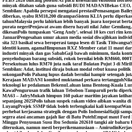
FEBS 2026 bincang potensi AI pacu kelestarian ekonomi Borneo
minyak ditahan salah guna subsidi BUDI MADANI
Bekas CEO, 
Sembilan: Apabila persepsi mengatasi prestasi
Pemasangan Bailey
diberkas, syabu RM18,200 dirampas
Sistem KLIA perlu diperkasa
tahun
Malaysia perlu lahirkan lebih banyak juara korporat berta
purata negeri
Penjawat awam diseru hayati nilai Jalur Gemilang
dikesan
Polis tumpaskan ‘Geng Andy’, selesai 10 kes curi rim ke
Januari
Pengesahan umur akaun media sosial diwajibkan individ
sita 323 basikal sewa beroperasi tanpa lesen di Tasik Titiwangsa
identiti kaum, agama
Himpunan RXZ Member catat 11 maut dari
industri minyak dan gas Sabah
Gaji bawah minimum, tiada kont
penyeludupan barang subsidi, rokok bernilai lebih RM660, 000
T
Persekutuan lulus RM70 juta naik taraf Bulatan Pujut 3 di Miri
Sembilan: Adat, institusi diraja bukan modal rebut kuasa politik
sokongan
Polis Pahang lupus dadah bernilai hampir setengah jut
Kerajaan MADANI komited muktamad perkara tertangguh
Nila
teknologi ke pedalaman Bekenu
Laluan lama Bentong-Kuala Lump
Kawa
Pengurusan trafik laluan Tebobon-Tamparuli perlu diperk
MA63 – Jafry
Mukah himpun 160 pakar maritim jayakan latih
sepanjang 2025
Polis tahan suspek rakam video aibkan wanita d
Luyang
Projek SSMP tidak boleh terbengkalai kali keempat
Wan 
perhebat kerjasama strategik dengan Polis Indonesia
Hajiji sam
segera atasi ancaman gajah liar di Batu Puteh
Empat maut Ford 
Minggu Penyusuan Susu Ibu Sedunia 2026
10 tangki air baharu
diteruskan, namun mesti berperikemanusiaan – Amirudin
Kerjas