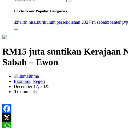
for:
Or check our Popular Categories...
.khairin nisa
.kurikulum persekolahan 2027
[rn sabah
#benteng
#j
RM15 juta suntikan Kerajaan N
Sabah – Ewon
Ithma
Ekonomi
,
Negeri
December 17, 2025
0 Comments
Facebook
X