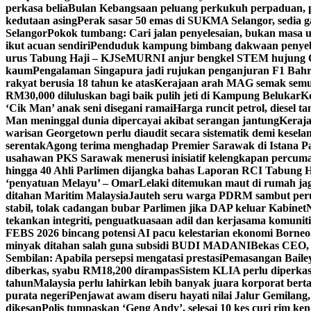
perkasa belia
Bulan Kebangsaan peluang perkukuh perpaduan,
kedutaan asing
Perak sasar 50 emas di SUKMA Selangor, sedia 
Selangor
Pokok tumbang: Cari jalan penyelesaian, bukan masa
ikut acuan sendiri
Penduduk kampung bimbang dakwaan penyeba
urus Tabung Haji – KJ
SeMURNI anjur bengkel STEM hujung 
kaum
Pengalaman Singapura jadi rujukan penganjuran F1 Bahr
rakyat berusia 18 tahun ke atas
Kerajaan arah MAG semak semula
RM30,000 diluluskan bagi baik pulih jeti di Kampung Belukar
Ko
‘Cik Man’ anak seni disegani ramai
Harga runcit petrol, diesel ta
Man meninggal dunia dipercayai akibat serangan jantung
Keraja
warisan Georgetown perlu diaudit secara sistematik demi kesel
serentak
Agong terima menghadap Premier Sarawak di Istana Pa
usahawan PKS Sarawak menerusi inisiatif kelengkapan percum
hingga 40 Ahli Parlimen dijangka bahas Laporan RCI Tabung H
‘penyatuan Melayu’ – Omar
Lelaki ditemukan maut di rumah jag
ditahan Maritim Malaysia
Jauteh seru warga PDRM sambut perub
stabil, tolak cadangan bubar Parlimen jika DAP keluar Kabinet
tekankan integriti, penguatkuasaan adil dan kerjasama komuniti
FEBS 2026 bincang potensi AI pacu kelestarian ekonomi Borneo
minyak ditahan salah guna subsidi BUDI MADANI
Bekas CEO, 
Sembilan: Apabila persepsi mengatasi prestasi
Pemasangan Bailey
diberkas, syabu RM18,200 dirampas
Sistem KLIA perlu diperkasa
tahun
Malaysia perlu lahirkan lebih banyak juara korporat berta
purata negeri
Penjawat awam diseru hayati nilai Jalur Gemilang
dikesan
Polis tumpaskan ‘Geng Andy’, selesai 10 kes curi rim ke