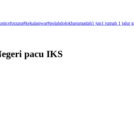
usticeforzara
#kekalanwar
#polahdolokbarumadah
1 jun
1 rumah 1 jalur 
egeri pacu IKS