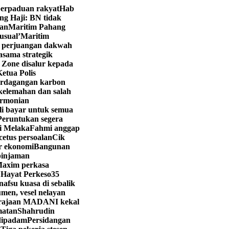
perpaduan rakyat
Hab
g Haji: BN tidak
nan
Maritim Pahang
usual’
Maritim
g perjuangan dakwah
sama strategik
 Zone disalur kepada
etua Polis
perdagangan karbon
elemahan dan salah
armonian
i bayar untuk semua
Peruntukan segera
i Melaka
Fahmi anggap
etus persoalan
Cik
or ekonomi
Bangunan
 pinjaman
axim perkasa
 Hayat Perkeso
35
afsu kuasa di sebalik
men, vesel nelayan
rajaan MADANI kekal
matan
Shahrudin
 dipadam
Persidangan