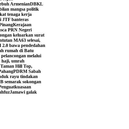
Lebuh Armenian
DBKL
ilan mangsa politik
gkat tenaga kerja
i JTF banteras
 Pinang
Kerajaan
sca PRN Negeri
ongan keluarkan surat
ntutan MA63 selesai,
.0 bawa pendedahan
cah rumah di Batu
 pelancongan melalui
 haji, umrah
i Taman Hill Top,
Pahang
PDRM Sabah
duk rayu tindakan
 semarak sokongan
 Penguatkuasaan
ahfuz
Jamawi galak