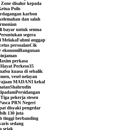
 Zone disalur kepada
etua Polis
perdagangan karbon
elemahan dan salah
armonian
i bayar untuk semua
Peruntukan segera
i Melaka
Fahmi anggap
etus persoalan
Cik
or ekonomi
Bangunan
 pinjaman
axim perkasa
 Hayat Perkeso
35
afsu kuasa di sebalik
men, vesel nelayan
rajaan MADANI kekal
matan
Shahrudin
 dipadam
Persidangan
5
Tiga pekerja stesen
Pasca PRN Negeri
at disyaki pengedar
bih 130 juta
ih tinggi berbanding
aris sedang
a sejak