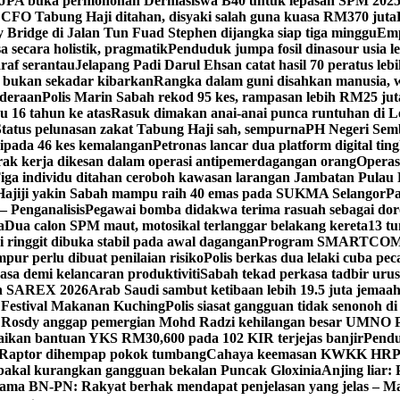
JPA buka permohonan Dermasiswa B40 untuk lepasan SPM 202
CFO Tabung Haji ditahan, disyaki salah guna kuasa RM370 juta
 Bridge di Jalan Tun Fuad Stephen dijangka siap tiga minggu
Emp
 secara holistik, pragmatik
Penduduk jumpa fosil dinasour usia le
raf serantau
Jelapang Padi Darul Ehsan catat hasil 70 peratus leb
, bukan sekadar kibarkan
Rangka dalam guni disahkan manusia, w
nderaan
Polis Marin Sabah rekod 95 kes, rampasan lebih RM25 jut
u 16 tahun ke atas
Rasuk dimakan anai-anai punca runtuhan di 
Status pelunasan zakat Tabung Haji sah, sempurna
PH Negeri Semb
pada 46 kes kemalangan
Petronas lancar dua platform digital tin
rak kerja dikesan dalam operasi antipemerdagangan orang
Operas
iga individu ditahan ceroboh kawasan larangan Jambatan Pulau
Hajiji yakin Sabah mampu raih 40 emas pada SUKMA Selangor
Pa
 – Penganalisis
Pegawai bomba didakwa terima rasuah sebagai dor
a
Dua calon SPM maut, motosikal terlanggar belakang kereta
13 tu
i ringgit dibuka stabil pada awal dagangan
Program SMARTCOM 2
ur perlu dibuat penilaian risiko
Polis berkas dua lelaki cuba pe
asa demi kelancaran produktiviti
Sabah tekad perkasa tadbir urus
an SAREX 2026
Arab Saudi sambut ketibaan lebih 19.5 juta jemaah
i Festival Makanan Kuching
Polis siasat gangguan tidak senonoh d
Rosdy anggap pemergian Mohd Radzi kehilangan besar UMNO 
paikan bantuan YKS RM30,600 pada 102 KIR terjejas banjir
Pendu
Raptor dihempap pokok tumbang
Cahaya keemasan KWKK HRPB
 bakal kurangkan gangguan bekalan Puncak Gloxinia
Anjing liar:
ama BN-PN: Rakyat berhak mendapat penjelasan yang jelas – M