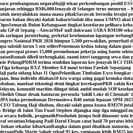
 pacu pembangunan negara
Hajiji tekan perkembangan positif ESS
ganjaran sehingga RM6,000
Jenayah di Selangor terus menurun – K
 untuk menyalahkan mana-mana pihak
Sarawak bersedia terajui 
ran bahan disyaki dadah baharu
Sudah tiba masa UMNO akui k
Ogos
Semarak Bulan Kebangsaan tingkat kesedaran pelihara keh
ain GP di Sepang – Anwar
MoF nafi dakwaan SARA RM100 sekal
 saringan juruterbang, perketat keselamatan lapangan terbang
ngres Nasional PKR 2026 himpun 5,500 perwakilan, pemerhati d
npa subsidi turun 5 sen seliter
Penemuan kedua tulang dalam guni c
an percepat proses 15,000 permohonan pekerja asing bantu sekt
amatan
Rumah dibeli terbengkalai, suami isteri tanggung sewa dan
sir Pelangi
PDRM terima sembilan laporan kes jenayah RCI TH
M
a
Tiga keluarga RXZ Member 8.0 maut terima Faedah Sepanjang
aji pada sidang khas 11 Ogos
Pelantikan Timbalan Exco bongkar n
aan, lima individu ditahan
10 kru warga asing gagal kemuka doku
ahan, manfaat teknologi demi tingkat kecekapan
PKR yakin Ke
Nelayan, komuniti maritim diingat tidak ambil mudah SOP kesela
Sheikh Omar desak hantaran persenda ‘tahlil Loke di Chennah’
JPA buka permohonan Dermasiswa B40 untuk lepasan SPM 202
CFO Tabung Haji ditahan, disyaki salah guna kuasa RM370 juta
 Bridge di Jalan Tun Fuad Stephen dijangka siap tiga minggu
Emp
 secara holistik, pragmatik
Penduduk jumpa fosil dinasour usia le
raf serantau
Jelapang Padi Darul Ehsan catat hasil 70 peratus leb
, bukan sekadar kibarkan
Rangka dalam guni disahkan manusia, w
nderaan
Polis Marin Sabah rekod 95 kes, rampasan lebih RM25 jut