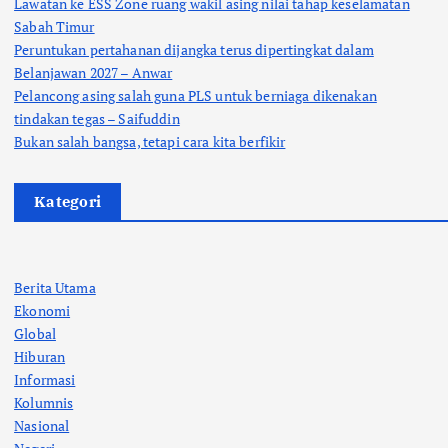
Lawatan ke ESS Zone ruang wakil asing nilai tahap keselamatan
Sabah Timur
Peruntukan pertahanan dijangka terus dipertingkat dalam
Belanjawan 2027 – Anwar
Pelancong asing salah guna PLS untuk berniaga dikenakan
tindakan tegas – Saifuddin
Bukan salah bangsa, tetapi cara kita berfikir
Kategori
Berita Utama
Ekonomi
Global
Hiburan
Informasi
Kolumnis
Nasional