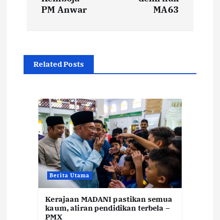
PM Anwar
MA63
n
a
v
Related Posts
i
g
a
t
Berita Utama
i
Kerajaan MADANI pastikan semua
o
kaum, aliran pendidikan terbela –
PMX