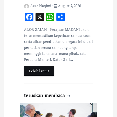
n
Azza Haqimi
August 7, 2026
F
X
W
S
ac
h
h
ALOR GAJAH – Kerajaan MADANI akan
e
at
ar
terus memastikan keperluan semua kaum
b
s
e
serta aliran pendidikan di negara ini diberi
perhatian secara seimbang tanpa
o
A
meminggirkan mana-mana pihak, kata
o
p
Perdana Menteri, Datuk Seri…
k
p
Lebih lanjut
teruskan membaca