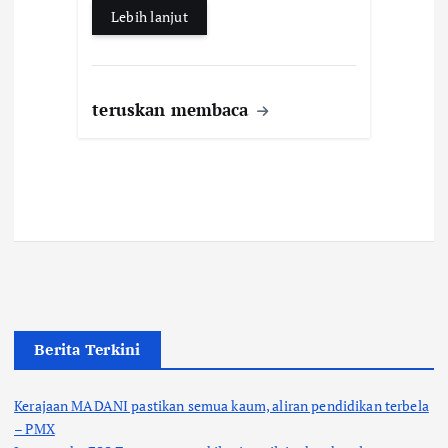
k
p
Lebih lanjut
teruskan membaca
Berita Terkini
Kerajaan MADANI pastikan semua kaum, aliran pendidikan terbela
– PMX