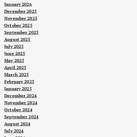
January 2026
December 2025
November 2025
October 2025
September 2025
August 2025
July 2025
June 2025
May 2025
April 2025
March 2025
February 2025
January 2025
Berit
a
December 2024
Utam
a
November 2024
Berit
a
Nege
Berit
October 2024
Utam
ri
a
a
Utam
September 2024
a
Berit
Pela
Per
a
August 2024
Nege
Utam
ri
nco
a
unt
July 2024
Law
ng