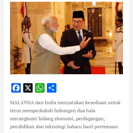
F
X
W
S
ac
h
h
MALAYSIA dan India menyatakan kesediaan untuk
e
at
ar
terus memperkukuh hubungan dua hala
b
s
e
merangkumi bidang ekonomi, perdagangan,
o
A
pendidikan dan teknologi baharu hasil pertemuan