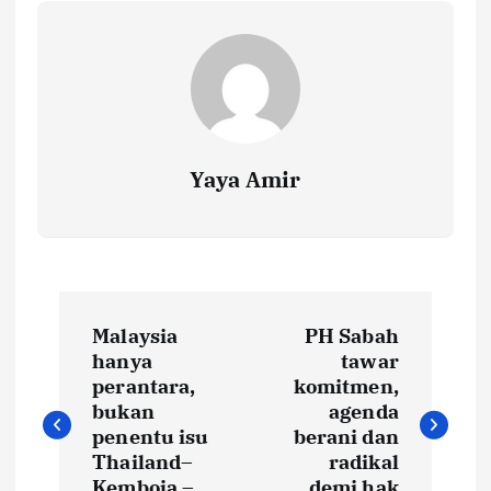
Yaya Amir
P
Malaysia
PH Sabah
o
hanya
tawar
perantara,
komitmen,
s
bukan
agenda
penentu isu
berani dan
t
Thailand–
radikal
Kemboja –
demi hak