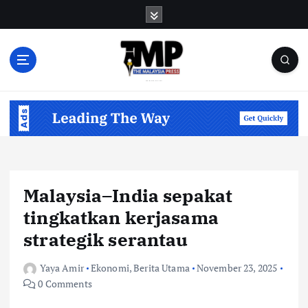
S
k
i
p
t
o
Informasi Berfakta Membuka Minda
c
o
n
t
e
n
Malaysia–India sepakat
t
tingkatkan kerjasama
strategik serantau
Yaya Amir
Ekonomi
,
Berita Utama
November 23, 2025
0 Comments