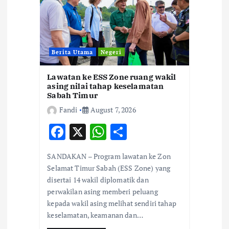
Berita Utama
Negeri
Lawatan ke ESS Zone ruang wakil
asing nilai tahap keselamatan
Sabah Timur
Fandi
August 7, 2026
F
X
W
S
ac
h
h
SANDAKAN – Program lawatan ke Zon
e
at
ar
Selamat Timur Sabah (ESS Zone) yang
b
s
e
disertai 14 wakil diplomatik dan
perwakilan asing memberi peluang
o
A
kepada wakil asing melihat sendiri tahap
o
p
keselamatan, keamanan dan…