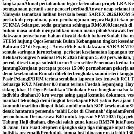
tangkapan
Akmal pertahankan tegur kelemahan projek LRA Keda
penggunaan peranti suar pencari peribadi
Anwar ucap selamat 
Malaysia tamatkan latihan berskala besar SAREX 2026
JKOM Sar
perkukuh perpaduan, pacu pembangunan negara
Hajiji tekan 
SUKMA Selangor, sedia ganjaran sehingga RM6,000
Jenayah di 
bukan masa untuk menyalahkan mana-mana pihak
Sarawak bers
dakwaan penyebaran bahan disyaki dadah baharu
Sudah tiba m
STEM hujung Ogos
Semarak Bulan Kebangsaan tingkat keseda
Bahrain GP di Sepang – Anwar
MoF nafi dakwaan SARA RM100 se
semula saringan juruterbang, perketat keselamatan lapangan te
Belukar
Kongres Nasional PKR 2026 himpun 5,500 perwakilan, 
petrol, diesel tanpa subsidi turun 5 sen seliter
Penemuan kedua tul
jantung
Kerajaan percepat proses 15,000 permohonan pekerja as
demi keselamatan
Rumah dibeli terbengkalai, suami isteri tang
Pasir Pelangi
PDRM terima sembilan laporan kes jenayah RCI 
keluarga RXZ Member 8.0 maut terima Faedah Sepanjang Hay
sidang khas 11 Ogos
Pelantikan Timbalan Exco bongkar nafsu ku
individu ditahan
10 kru warga asing gagal kemuka dokumen, ves
manfaat teknologi demi tingkat kecekapan
PKR yakin Kerajaan M
komuniti maritim diingat tidak ambil mudah SOP keselamatan
Sh
desak hantaran persenda ‘tahlil Loke di Chennah’ dipadam
Pers
permohonan Dermasiswa B40 untuk lepasan SPM 2025
Tiga pek
Tabung Haji ditahan, disyaki salah guna kuasa RM370 juta
Pasc
di Jalan Tun Fuad Stephen dijangka siap tiga minggu
Empat disy
holistik, pragmatik
Penduduk jumpa fosil dinasour usia lebih 130