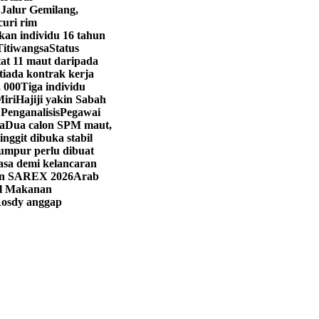
 Jalur Gemilang,
curi rim
kan individu 16 tahun
Titiwangsa
Status
t 11 maut daripada
iada kontrak kerja
, 000
Tiga individu
Miri
Hajiji yakin Sabah
 Penganalisis
Pegawai
a
Dua calon SPM maut,
ringgit dibuka stabil
umpur perlu dibuat
asa demi kelancaran
han SAREX 2026
Arab
val Makanan
osdy anggap