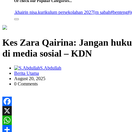
Or check our Popular Categories...
.khairin nisa
.kurikulum persekolahan 2027
[rn sabah
#benteng
#j
Kes Zara Qairina: Jangan hukum
di media sosial – KDN
S.Abdullah
Berita Utama
August 20, 2025
0 Comments
Facebook
X
WhatsApp