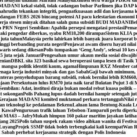
el nelayan ditahan Maritim Malaysia
Jauteh seru warga PDRM sa
ADANI kekal stabil, tolak cadangan bubar Parlimen jika DAP k
ahrudin tekankan integriti, penguatkuasaan adil dan kerjasama 
idangan FEBS 2026 bincang potensi AI pacu kelestarian ekonomi
erja stesen minyak ditahan salah guna subsidi BUDI MADANI
Be
a PRN Negeri Sembilan: Apabila persepsi mengatasi prestasi
Pemas
aki pengedar diberkas, syabu RM18,200 dirampas
Sistem KLIA pe
 juta tahun
Malaysia perlu lahirkan lebih banyak juara korporat b
tinggi berbanding purata negeri
Penjawat awam diseru hayati nilai
waris sedang dikesan
Polis tumpaskan ‘Geng Andy’, selesai 10 kes 
 juta sejak Januari
Pengesahan umur akaun media sosial diwajib
enian
DBKL sita 323 basikal sewa beroperasi tanpa lesen di Tasik 
mangsa politik identiti kaum, agama
Himpunan RXZ Member cata
 tenaga kerja industri minyak dan gas Sabah
Gaji bawah minimum, t
nteras penyeludupan barang subsidi, rokok bernilai lebih RM660
jaan Persekutuan lulus RM70 juta naik taraf Bulatan Pujut 3 di 
mbilan: Adat, institusi diraja bukan modal rebut kuasa politik –
at sokongan
Polis Pahang lupus dadah bernilai hampir setengah jut
, Kerajaan MADANI komited muktamad perkara tertangguh
Nilai 
 teknologi ke pedalaman Bekenu
Laluan lama Bentong-Kuala L
tu Kawa
Pengurusan trafik laluan Tebobon-Tamparuli perlu diperk
ui MA63 – Jafry
Mukah himpun 160 pakar maritim jayakan lati
jang 2025
Polis tahan suspek rakam video aibkan wanita di Festi
, Luyang
Projek SSMP tidak boleh terbengkalai kali keempat
Wan R
abah perhebat kerjasama strategik dengan Polis Indonesia