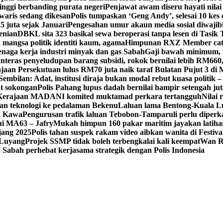
tinggi berbanding purata negeri
Penjawat awam diseru hayati nilai
waris sedang dikesan
Polis tumpaskan ‘Geng Andy’, selesai 10 kes 
 juta sejak Januari
Pengesahan umur akaun media sosial diwajib
enian
DBKL sita 323 basikal sewa beroperasi tanpa lesen di Tasik 
mangsa politik identiti kaum, agama
Himpunan RXZ Member cata
 tenaga kerja industri minyak dan gas Sabah
Gaji bawah minimum, t
nteras penyeludupan barang subsidi, rokok bernilai lebih RM660
jaan Persekutuan lulus RM70 juta naik taraf Bulatan Pujut 3 di 
mbilan: Adat, institusi diraja bukan modal rebut kuasa politik –
at sokongan
Polis Pahang lupus dadah bernilai hampir setengah jut
, Kerajaan MADANI komited muktamad perkara tertangguh
Nilai 
 teknologi ke pedalaman Bekenu
Laluan lama Bentong-Kuala L
tu Kawa
Pengurusan trafik laluan Tebobon-Tamparuli perlu diperk
ui MA63 – Jafry
Mukah himpun 160 pakar maritim jayakan lati
jang 2025
Polis tahan suspek rakam video aibkan wanita di Festi
, Luyang
Projek SSMP tidak boleh terbengkalai kali keempat
Wan R
abah perhebat kerjasama strategik dengan Polis Indonesia