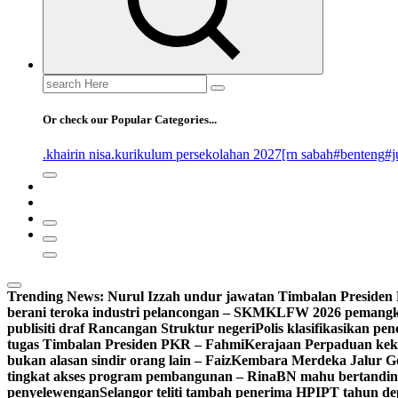
Search
for:
Or check our Popular Categories...
.khairin nisa
.kurikulum persekolahan 2027
[rn sabah
#benteng
#j
Trending News:
Nurul Izzah undur jawatan Timbalan Preside
berani teroka industri pelancongan – SKM
KLFW 2026 pemangkin
publisiti draf Rancangan Struktur negeri
Polis klasifikasikan p
tugas Timbalan Presiden PKR – Fahmi
Kerajaan Perpaduan kekal
bukan alasan sindir orang lain – Faiz
Kembara Merdeka Jalur Ge
tingkat akses program pembangunan – Rina
BN mahu bertandin
penyelewengan
Selangor teliti tambah penerima HPIPT tahun d