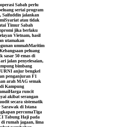
operasi Sabah perlu
eluang sertai program
, Saifuddin jalankan
hmi
Syariat atau tidak
ntai Timur Sabah
promi jika berlaku
layan Vietnam, hasil
yan utamakan
angunan ummah
Maritim
Kebangsaan peluang
k sasar 50 emas di
ri jalan penyelesaian,
ampung bimbang
URNI anjur bengkel
kan penganjuran F1
aan arah MAG semak
i di Kampung
ramai
Harga runcit
yai akibat serangan
dit secara sistematik
 Sarawak di Istana
engkapan percuma
Tiga
CI Tabung Haji pada
 di rumah jagaan, lima