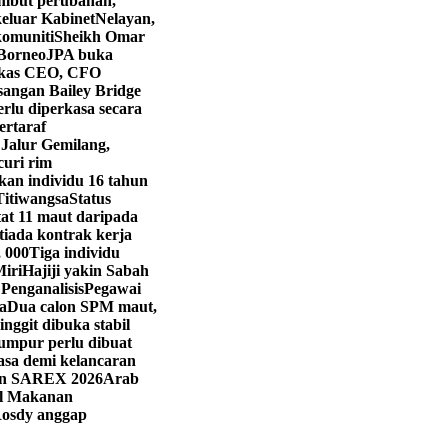
mbut perubahan,
eluar Kabinet
Nelayan,
komuniti
Sheikh Omar
 Borneo
JPA buka
kas CEO, CFO
angan Bailey Bridge
rlu diperkasa secara
ertaraf
 Jalur Gemilang,
curi rim
kan individu 16 tahun
Titiwangsa
Status
t 11 maut daripada
iada kontrak kerja
, 000
Tiga individu
Miri
Hajiji yakin Sabah
 Penganalisis
Pegawai
a
Dua calon SPM maut,
ringgit dibuka stabil
umpur perlu dibuat
asa demi kelancaran
han SAREX 2026
Arab
val Makanan
osdy anggap