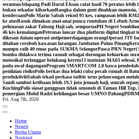
serantau
Jelapang Padi Darul Ehsan catat hasil 70 peratus lebih 
bukan sekadar kibarkan
Rangka dalam guni disahkan manusia, 
kenderaan
Polis Marin Sabah rekod 95 kes, rampasan lebih RM25
ke atas
Rasuk dimakan anai-anai punca runtuhan di Lebuh Arm
pelunasan zakat Tabung Haji sah, sempurna
PH Negeri Sembilan 
46 kes kemalangan
Petronas lancar dua platform digital tingkat
dikesan dalam operasi antipemerdagangan orang
Operasi JTF ba
ditahan ceroboh kawasan larangan Jambatan Pulau Pinang
Kera
mampu raih 40 emas pada SUKMA Selangor
Pasca PRN Negeri Se
bomba didakwa terima rasuah sebagai dorongan keluarkan sur
motosikal terlanggar belakang kereta
13 tuntutan MA63 selesai
pada awal dagangan
Program SMARTCOM 2.0 bawa pendedahan
penilaian risiko
Polis berkas dua lelaki cuba pecah rumah di Ba
produktiviti
Sabah tekad perkasa tadbir urus pelancongan melal
Saudi sambut ketibaan lebih 19.5 juta jemaah haji, umrah sepan
Kuching
Polis siasat gangguan tidak senonoh di Taman Hill Top
pemergian Mohd Radzi kehilangan besar UMNO Pahang
PDRM S
Fri. Aug 7th, 2026
Home
Negeri
Berita Utama
Nasional