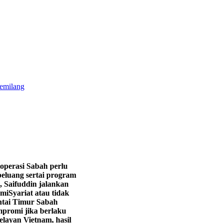
gemilang
operasi Sabah perlu
eluang sertai program
, Saifuddin jalankan
hmi
Syariat atau tidak
ntai Timur Sabah
promi jika berlaku
layan Vietnam, hasil