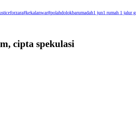
usticeforzara
#kekalanwar
#polahdolokbarumadah
1 jun
1 rumah 1 jalur 
, cipta spekulasi