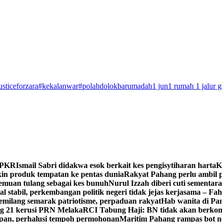
usticeforzara
#kekalanwar
#polahdolokbarumadah
1 jun
1 rumah 1 jalur 
n PKR
Ismail Sabri didakwa esok berkait kes pengisytiharan harta
K
 produk tempatan ke pentas dunia
Rakyat Pahang perlu ambil p
enemuan tulang sebagai kes bunuh
Nurul Izzah diberi cuti sementara
 stabil, perkembangan politik negeri tidak jejas kerjasama – Fa
milang semarak patriotisme, perpaduan rakyat
Hab wanita di Pa
g 21 kerusi PRN Melaka
RCI Tabung Haji: BN tidak akan berkom
epan, perhalusi tempoh permohonan
Maritim Pahang rampas bot ne