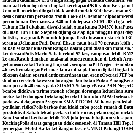
individu ditahan
10 kru warga asing gagal kemuka dokumen, ves
manfaat teknologi demi tingkat kecekapan
PKR yakin Kerajaan M
komuniti maritim diingat tidak ambil mudah SOP keselamatan
Sh
desak hantaran persenda ‘tahlil Loke di Chennah’ dipadam
Pers
permohonan Dermasiswa B40 untuk lepasan SPM 2025
Tiga pek
Tabung Haji ditahan, disyaki salah guna kuasa RM370 juta
Pasc
di Jalan Tun Fuad Stephen dijangka siap tiga minggu
Empat disy
holistik, pragmatik
Penduduk jumpa fosil dinasour usia lebih 130
serantau
Jelapang Padi Darul Ehsan catat hasil 70 peratus lebih 
bukan sekadar kibarkan
Rangka dalam guni disahkan manusia, 
kenderaan
Polis Marin Sabah rekod 95 kes, rampasan lebih RM25
ke atas
Rasuk dimakan anai-anai punca runtuhan di Lebuh Arm
pelunasan zakat Tabung Haji sah, sempurna
PH Negeri Sembilan 
46 kes kemalangan
Petronas lancar dua platform digital tingkat
dikesan dalam operasi antipemerdagangan orang
Operasi JTF ba
ditahan ceroboh kawasan larangan Jambatan Pulau Pinang
Kera
mampu raih 40 emas pada SUKMA Selangor
Pasca PRN Negeri Se
bomba didakwa terima rasuah sebagai dorongan keluarkan sur
motosikal terlanggar belakang kereta
13 tuntutan MA63 selesai
pada awal dagangan
Program SMARTCOM 2.0 bawa pendedahan
penilaian risiko
Polis berkas dua lelaki cuba pecah rumah di Ba
produktiviti
Sabah tekad perkasa tadbir urus pelancongan melal
Saudi sambut ketibaan lebih 19.5 juta jemaah haji, umrah sepan
Kuching
Polis siasat gangguan tidak senonoh di Taman Hill Top
pemergian Mohd Radzi kehilangan besar UMNO Pahang
PDRM S