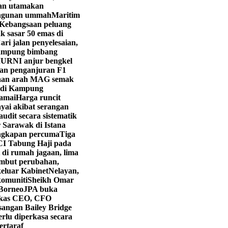
yan utamakan
angunan ummah
Maritim
Kebangsaan peluang
k sasar 50 emas di
ri jalan penyelesaian,
ampung bimbang
URNI anjur bengkel
kan penganjuran F1
aan arah MAG semak
i di Kampung
ramai
Harga runcit
yai akibat serangan
dit secara sistematik
 Sarawak di Istana
engkapan percuma
Tiga
CI Tabung Haji pada
 di rumah jagaan, lima
mbut perubahan,
eluar Kabinet
Nelayan,
komuniti
Sheikh Omar
 Borneo
JPA buka
kas CEO, CFO
angan Bailey Bridge
rlu diperkasa secara
ertaraf