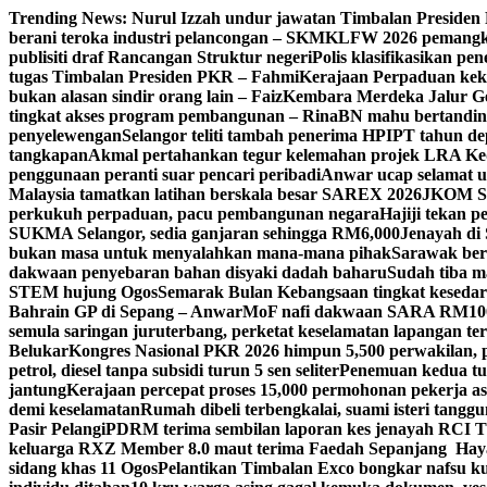
Skip
Trending News:
Nurul Izzah undur jawatan Timbalan Preside
to
berani teroka industri pelancongan – SKM
KLFW 2026 pemangkin
content
publisiti draf Rancangan Struktur negeri
Polis klasifikasikan p
tugas Timbalan Presiden PKR – Fahmi
Kerajaan Perpaduan kekal
bukan alasan sindir orang lain – Faiz
Kembara Merdeka Jalur Ge
tingkat akses program pembangunan – Rina
BN mahu bertandin
penyelewengan
Selangor teliti tambah penerima HPIPT tahun d
tangkapan
Akmal pertahankan tegur kelemahan projek LRA Keda
penggunaan peranti suar pencari peribadi
Anwar ucap selamat 
Malaysia tamatkan latihan berskala besar SAREX 2026
JKOM Sar
perkukuh perpaduan, pacu pembangunan negara
Hajiji tekan 
SUKMA Selangor, sedia ganjaran sehingga RM6,000
Jenayah di 
bukan masa untuk menyalahkan mana-mana pihak
Sarawak bers
dakwaan penyebaran bahan disyaki dadah baharu
Sudah tiba m
STEM hujung Ogos
Semarak Bulan Kebangsaan tingkat keseda
Bahrain GP di Sepang – Anwar
MoF nafi dakwaan SARA RM100 se
semula saringan juruterbang, perketat keselamatan lapangan te
Belukar
Kongres Nasional PKR 2026 himpun 5,500 perwakilan, 
petrol, diesel tanpa subsidi turun 5 sen seliter
Penemuan kedua tul
jantung
Kerajaan percepat proses 15,000 permohonan pekerja as
demi keselamatan
Rumah dibeli terbengkalai, suami isteri tang
Pasir Pelangi
PDRM terima sembilan laporan kes jenayah RCI 
keluarga RXZ Member 8.0 maut terima Faedah Sepanjang Hay
sidang khas 11 Ogos
Pelantikan Timbalan Exco bongkar nafsu ku