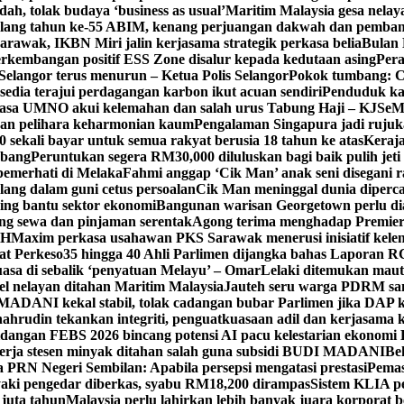
h, tolak budaya ‘business as usual’
Maritim Malaysia gesa nela
ulang tahun ke-55 ABIM, kenang perjuangan dakwah dan pemb
awak, IKBN Miri jalin kerjasama strategik perkasa belia
Bulan 
perkembangan positif ESS Zone disalur kepada kedutaan asing
Pera
Selangor terus menurun – Ketua Polis Selangor
Pokok tumbang: Ca
edia terajui perdagangan karbon ikut acuan sendiri
Penduduk k
asa UMNO akui kelemahan dan salah urus Tabung Haji – KJ
SeM
ran pelihara keharmonian kaum
Pengalaman Singapura jadi ruju
kali bayar untuk semua rakyat berusia 18 tahun ke atas
Keraj
rbang
Peruntukan segera RM30,000 diluluskan bagi baik pulih jet
pemerhati di Melaka
Fahmi anggap ‘Cik Man’ anak seni disegani 
ang dalam guni cetus persoalan
Cik Man meninggal dunia diperca
ing bantu sektor ekonomi
Bangunan warisan Georgetown perlu diau
gung sewa dan pinjaman serentak
Agong terima menghadap Premier
TH
Maxim perkasa usahawan PKS Sarawak menerusi inisiatif kel
at Perkeso
35 hingga 40 Ahli Parlimen dijangka bahas Laporan R
asa di sebalik ‘penyatuan Melayu’ – Omar
Lelaki ditemukan maut
el nelayan ditahan Maritim Malaysia
Jauteh seru warga PDRM sa
ADANI kekal stabil, tolak cadangan bubar Parlimen jika DAP k
ahrudin tekankan integriti, penguatkuasaan adil dan kerjasama 
idangan FEBS 2026 bincang potensi AI pacu kelestarian ekonomi
erja stesen minyak ditahan salah guna subsidi BUDI MADANI
Be
a PRN Negeri Sembilan: Apabila persepsi mengatasi prestasi
Pemas
aki pengedar diberkas, syabu RM18,200 dirampas
Sistem KLIA pe
 juta tahun
Malaysia perlu lahirkan lebih banyak juara korporat b