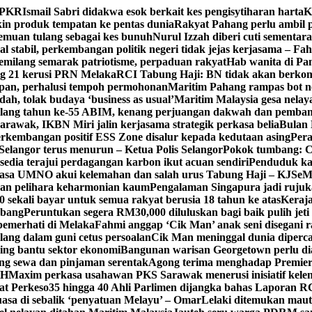
n PKR
Ismail Sabri didakwa esok berkait kes pengisytiharan harta
K
 produk tempatan ke pentas dunia
Rakyat Pahang perlu ambil p
enemuan tulang sebagai kes bunuh
Nurul Izzah diberi cuti sementara
 stabil, perkembangan politik negeri tidak jejas kerjasama – Fa
milang semarak patriotisme, perpaduan rakyat
Hab wanita di Pa
g 21 kerusi PRN Melaka
RCI Tabung Haji: BN tidak akan berkom
epan, perhalusi tempoh permohonan
Maritim Pahang rampas bot ne
h, tolak budaya ‘business as usual’
Maritim Malaysia gesa nela
ulang tahun ke-55 ABIM, kenang perjuangan dakwah dan pemb
awak, IKBN Miri jalin kerjasama strategik perkasa belia
Bulan 
perkembangan positif ESS Zone disalur kepada kedutaan asing
Pera
Selangor terus menurun – Ketua Polis Selangor
Pokok tumbang: Ca
edia terajui perdagangan karbon ikut acuan sendiri
Penduduk k
asa UMNO akui kelemahan dan salah urus Tabung Haji – KJ
SeM
ran pelihara keharmonian kaum
Pengalaman Singapura jadi ruju
kali bayar untuk semua rakyat berusia 18 tahun ke atas
Keraj
rbang
Peruntukan segera RM30,000 diluluskan bagi baik pulih jet
pemerhati di Melaka
Fahmi anggap ‘Cik Man’ anak seni disegani 
ang dalam guni cetus persoalan
Cik Man meninggal dunia diperca
ing bantu sektor ekonomi
Bangunan warisan Georgetown perlu diau
gung sewa dan pinjaman serentak
Agong terima menghadap Premier
TH
Maxim perkasa usahawan PKS Sarawak menerusi inisiatif kel
at Perkeso
35 hingga 40 Ahli Parlimen dijangka bahas Laporan R
asa di sebalik ‘penyatuan Melayu’ – Omar
Lelaki ditemukan maut