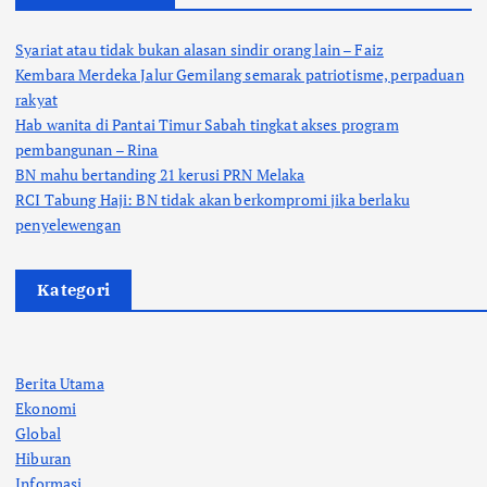
Syariat atau tidak bukan alasan sindir orang lain – Faiz
Kembara Merdeka Jalur Gemilang semarak patriotisme, perpaduan
rakyat
Hab wanita di Pantai Timur Sabah tingkat akses program
pembangunan – Rina
BN mahu bertanding 21 kerusi PRN Melaka
RCI Tabung Haji: BN tidak akan berkompromi jika berlaku
penyelewengan
Kategori
Berita Utama
Ekonomi
Global
Hiburan
Informasi