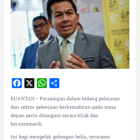
F
X
W
S
ac
h
h
KUANTAN – Persaingan dalam bidang pelajaran
e
at
ar
dan sektor pekerjaan berkemahiran pada masa
b
s
e
depan perlu ditangani secara bijak dan
o
A
bersistematik.
o
p
Ini bagi mengelak golongan belia, terutama