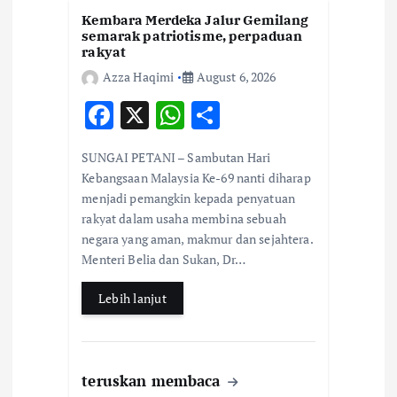
o
Kembara Merdeka Jalur Gemilang
semarak patriotisme, perpaduan
n
rakyat
Azza Haqimi
August 6, 2026
F
X
W
S
ac
h
h
SUNGAI PETANI – Sambutan Hari
e
at
ar
Kebangsaan Malaysia Ke-69 nanti diharap
b
s
e
menjadi pemangkin kepada penyatuan
rakyat dalam usaha membina sebuah
o
A
negara yang aman, makmur dan sejahtera.
o
p
Menteri Belia dan Sukan, Dr…
k
p
Lebih lanjut
teruskan membaca