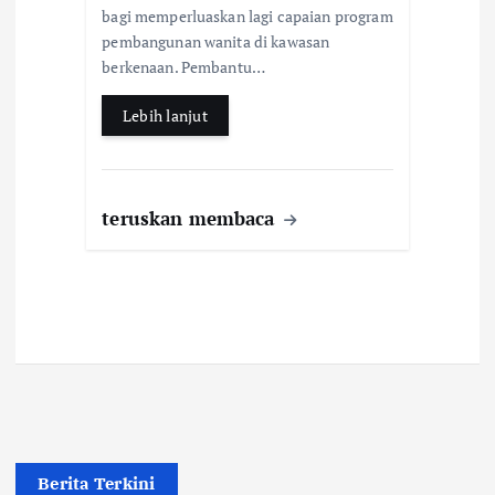
o
A
bagi memperluaskan lagi capaian program
o
p
pembangunan wanita di kawasan
k
p
berkenaan. Pembantu…
Lebih lanjut
teruskan membaca
Berita Terkini