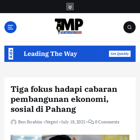
S
k
i
p
t
o
Informasi Berfakta Membuka Minda
c
o
n
t
e
n
Tiga fokus hadapi cabaran
t
pembangunan ekonomi,
sosial di Pahang
Ben Ibrahim
Negeri
July 18, 2025
0 Comments