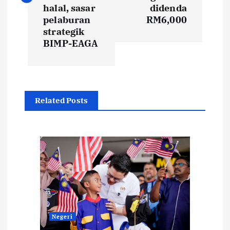
t
halal, sasar
didenda
pelaburan
RM6,000
strategik
n
BIMP-EAGA
a
v
Related Posts
i
g
a
t
i
Negeri