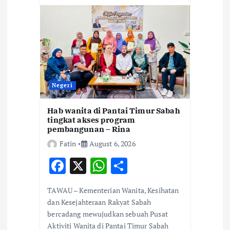
Negeri
Hab wanita di Pantai Timur Sabah
tingkat akses program
pembangunan – Rina
Fatin
August 6, 2026
F
X
W
S
ac
h
h
TAWAU – Kementerian Wanita, Kesihatan
e
at
ar
dan Kesejahteraan Rakyat Sabah
b
s
e
bercadang mewujudkan sebuah Pusat
Aktiviti Wanita di Pantai Timur Sabah