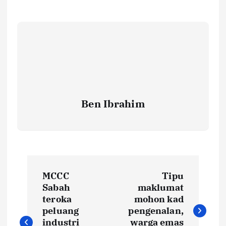
Ben Ibrahim
P
MCCC
Tipu
o
Sabah
maklumat
teroka
mohon kad
s
peluang
pengenalan,
industri
warga emas