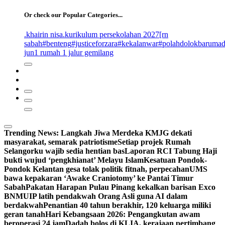
for:
Or check our Popular Categories...
.khairin nisa
.kurikulum persekolahan 2027
[rn
sabah
#benteng
#justiceforzara
#kekalanwar
#polahdolokbaruma
jun
1 rumah 1 jalur gemilang
Trending News:
Langkah Jiwa Merdeka KMJG dekati
masyarakat, semarak patriotisme
Setiap projek Rumah
Selangorku wajib sedia hentian bas
Laporan RCI Tabung Haji
bukti wujud ‘pengkhianat’ Melayu Islam
Kesatuan Pondok-
Pondok Kelantan gesa tolak politik fitnah, perpecahan
UMS
bawa kepakaran ‘Awake Craniotomy’ ke Pantai Timur
Sabah
Pakatan Harapan Pulau Pinang kekalkan barisan Exco
BN
MUIP latih pendakwah Orang Asli guna AI dalam
berdakwah
Penantian 40 tahun berakhir, 120 keluarga miliki
geran tanah
Hari Kebangsaan 2026: Pengangkutan awam
beroperasi 24 jam
Dadah bolos di KLIA, kerajaan pertimbang