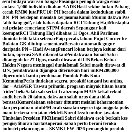
seni budaya warisan bangsa
Pasangan penagih warga emas
antara 1,000 individu ditahan AADK
Hasil sektor hutan Pahang
cecah RM80 juta
PRU16: PH berada dalam kedudukan stabil,
BN- PN berdepan masalah kerjasama
Kamil Munim dakwa Pas
‘alih tiang gol’, elak bahas dapatan RCI Tabung Haji
Mustapha
rai pelajar cemerlang STPM daerah Sepanggar kali
keempat
RCI Tabung Haji dibahas 11 Ogos, Ahli Parlimen
diminta teliti fakta sebenar
Paip pecah, laluan Pujut Corner ke
Bulatan GK ditutup sementara
Bersatu automatik gugur
daripada PN – Hadi Awang
Pencari lokan berjaya keluar dari
hutan, operasi SAR ditamatkan
Pendakwaan Ismail Sabri
ditangguh ke 27 Ogos, masih dirawat di IJN
Bekas Ketua
Hakim Negara meninggal dunia
Ismail Sabri masih dirawat di
IJN, pendakwaan dijangka diteruskan hari ini
RM200,000
diperuntuk bantu pembinaan Pondok Polis Kota
Kemuning
Perlu tindakan segera, proaktif tangani isu anjing
liar – Aris
PKR Tawau prihatin, program minyak hitam bantu
‘rider’ belia
Salah sah sertai Trabzonspor
MAIS kekal rekod
audit bersih 20 tahun, dakwaan salah urus dana tidak
berasas
Kemerdekaan sebenar dituntut melalui keharmonian
dan perpaduan utuh
PM arah siasatan segera tiga anggota polis
maut terkena renjatan elektrik
Nurul Izzah undur jawatan
Timbalan Presiden PKR
Ismail Sabri didakwa esok berkait kes
pengisytiharan harta
Koperasi Sabah perlu berani teroka
industri pelancongan – SKM
KLFW 2026 pemangkin produk