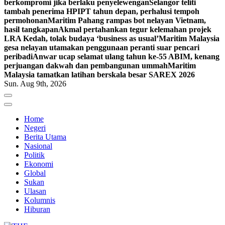
berkompromi jika berlaku penyelewengan
Selangor teliti
tambah penerima HPIPT tahun depan, perhalusi tempoh
permohonan
Maritim Pahang rampas bot nelayan Vietnam,
hasil tangkapan
Akmal pertahankan tegur kelemahan projek
LRA Kedah, tolak budaya ‘business as usual’
Maritim Malaysia
gesa nelayan utamakan penggunaan peranti suar pencari
peribadi
Anwar ucap selamat ulang tahun ke-55 ABIM, kenang
perjuangan dakwah dan pembangunan ummah
Maritim
Malaysia tamatkan latihan berskala besar SAREX 2026
Sun. Aug 9th, 2026
Home
Negeri
Berita Utama
Nasional
Politik
Ekonomi
Global
Sukan
Ulasan
Kolumnis
Hiburan