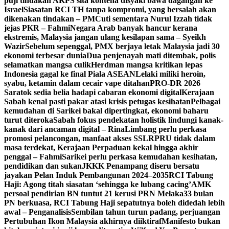
puji tindakan AKPS sita kontena disyaki bawa dagangan ke
Israel
Siasatan RCI TH tanpa kompromi, yang bersalah akan
dikenakan tindakan – PM
Cuti sementara Nurul Izzah tidak
jejas PKR – Fahmi
Negara Arab banyak hancur kerana
ekstremis, Malaysia jangan ulang kesilapan sama – Syeikh
Wazir
Sebelum sepenggal, PMX berjaya letak Malaysia jadi 30
ekonomi terbesar dunia
Dua penjenayah mati ditembak, polis
selamatkan mangsa culik
Herdman mangsa kritikan lepas
Indonesia gagal ke final Piala ASEAN
Lelaki miliki heroin,
syabu, ketamin dalam cecair vape ditahan
PRO-DR 2026
Saratok sedia belia hadapi cabaran ekonomi digital
Kerajaan
Sabah kenal pasti pakar atasi krisis petugas kesihatan
Pelbagai
kemudahan di Sarikei bakal dipertingkat, ekonomi baharu
turut diteroka
Sabah fokus pendekatan holistik lindungi kanak-
kanak dari ancaman digital – Rina
Limbang perlu perkasa
promosi pelancongan, manfaat akses SSLR
PRU tidak dalam
masa terdekat, Kerajaan Perpaduan kekal hingga akhir
penggal – Fahmi
Sarikei perlu perkasa kemudahan kesihatan,
pendidikan dan sukan
JKKK Penampang diseru bersatu
jayakan Pelan Induk Pembangunan 2024–2035
RCI Tabung
Haji: Agong titah siasatan ‘sehingga ke lubang cacing’
AMK
persoal pendirian BN tuntut 21 kerusi PRN Melaka
33 bulan
PN berkuasa, RCI Tabung Haji sepatutnya boleh didedah lebih
awal – Penganalisis
Sembilan tahun turun padang, perjuangan
Pertubuhan Ikon Malaysia akhirnya diiktiraf
Manifesto bukan