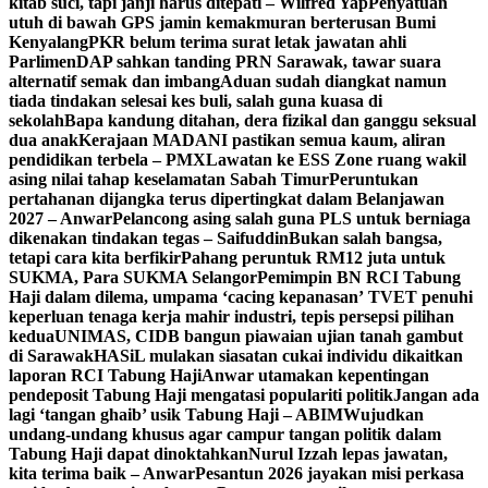
kitab suci, tapi janji harus ditepati – Wilfred Yap
Penyatuan
utuh di bawah GPS jamin kemakmuran berterusan Bumi
Kenyalang
PKR belum terima surat letak jawatan ahli
Parlimen
DAP sahkan tanding PRN Sarawak, tawar suara
alternatif semak dan imbang
Aduan sudah diangkat namun
tiada tindakan selesai kes buli, salah guna kuasa di
sekolah
Bapa kandung ditahan, dera fizikal dan ganggu seksual
dua anak
Kerajaan MADANI pastikan semua kaum, aliran
pendidikan terbela – PMX
Lawatan ke ESS Zone ruang wakil
asing nilai tahap keselamatan Sabah Timur
Peruntukan
pertahanan dijangka terus dipertingkat dalam Belanjawan
2027 – Anwar
Pelancong asing salah guna PLS untuk berniaga
dikenakan tindakan tegas – Saifuddin
Bukan salah bangsa,
tetapi cara kita berfikir
Pahang peruntuk RM12 juta untuk
SUKMA, Para SUKMA Selangor
Pemimpin BN RCI Tabung
Haji dalam dilema, umpama ‘cacing kepanasan’
TVET penuhi
keperluan tenaga kerja mahir industri, tepis persepsi pilihan
kedua
UNIMAS, CIDB bangun piawaian ujian tanah gambut
di Sarawak
HASiL mulakan siasatan cukai individu dikaitkan
laporan RCI Tabung Haji
Anwar utamakan kepentingan
pendeposit Tabung Haji mengatasi populariti politik
Jangan ada
lagi ‘tangan ghaib’ usik Tabung Haji – ABIM
Wujudkan
undang-undang khusus agar campur tangan politik dalam
Tabung Haji dapat dinoktahkan
Nurul Izzah lepas jawatan,
kita terima baik – Anwar
Pesantun 2026 jayakan misi perkasa