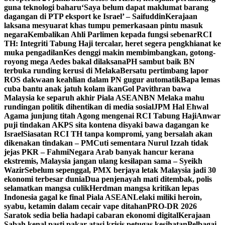
guna teknologi baharu
‘Saya belum dapat maklumat barang
dagangan di PTP eksport ke Israel’ – Saifuddin
Kerajaan
laksana mesyuarat khas tumpu pemerkasaan pintu masuk
negara
Kembalikan Ahli Parlimen kepada fungsi sebenar
RCI
TH: Integriti Tabung Haji tercalar, heret segera pengkhianat ke
muka pengadilan
Kes denggi makin membimbangkan, gotong-
royong mega Aedes bakal dilaksana
PH sambut baik BN
terbuka runding kerusi di Melaka
Bersatu pertimbang lapor
ROS dakwaan keahlian dalam PN gugur automatik
Bapa lemas
cuba bantu anak jatuh kolam ikan
Gol Pavithran bawa
Malaysia ke separuh akhir Piala ASEAN
BN Melaka mahu
rundingan politik dihentikan di media sosial
JPM Hal Ehwal
Agama junjung titah Agong mengenai RCI Tabung Haji
Anwar
puji tindakan AKPS sita kontena disyaki bawa dagangan ke
Israel
Siasatan RCI TH tanpa kompromi, yang bersalah akan
dikenakan tindakan – PM
Cuti sementara Nurul Izzah tidak
jejas PKR – Fahmi
Negara Arab banyak hancur kerana
ekstremis, Malaysia jangan ulang kesilapan sama – Syeikh
Wazir
Sebelum sepenggal, PMX berjaya letak Malaysia jadi 30
ekonomi terbesar dunia
Dua penjenayah mati ditembak, polis
selamatkan mangsa culik
Herdman mangsa kritikan lepas
Indonesia gagal ke final Piala ASEAN
Lelaki miliki heroin,
syabu, ketamin dalam cecair vape ditahan
PRO-DR 2026
Saratok sedia belia hadapi cabaran ekonomi digital
Kerajaan
Sabah kenal pasti pakar atasi krisis petugas kesihatan
Pelbagai