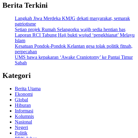
Berita Terkini
Langkah Jiwa Merdeka KMJG dekati masyarakat, semarak
patriotisme
Setiap projek Rumah Selangorku wajib sedia hentian bas
Laporan RCI Tabung Haji bukti wujud ‘pengkhianat’ Melayu
Islam
Kesatuan Pondok-Pondok Kelantan gesa tolak politik fitnah,
perpecahan
UMS bawa kepakaran ‘Awake Craniotomy’ ke Pantai Timur
Sabah
Kategori
Berita Utama
Ekonomi
Global
Hiburan
Informasi
Kolumnis
Nasional
Negeri
Politik