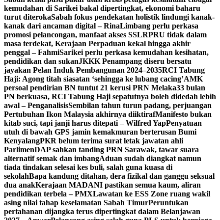
kemudahan di Sarikei bakal dipertingkat, ekonomi baharu
turut diteroka
Sabah fokus pendekatan holistik lindungi kanak-
kanak dari ancaman digital – Rina
Limbang perlu perkasa
promosi pelancongan, manfaat akses SSLR
PRU tidak dalam
masa terdekat, Kerajaan Perpaduan kekal hingga akhir
penggal – Fahmi
Sarikei perlu perkasa kemudahan kesihatan,
pendidikan dan sukan
JKKK Penampang diseru bersatu
jayakan Pelan Induk Pembangunan 2024–2035
RCI Tabung
Haji: Agong titah siasatan ‘sehingga ke lubang cacing’
AMK
persoal pendirian BN tuntut 21 kerusi PRN Melaka
33 bulan
PN berkuasa, RCI Tabung Haji sepatutnya boleh didedah lebih
awal – Penganalisis
Sembilan tahun turun padang, perjuangan
Pertubuhan Ikon Malaysia akhirnya diiktiraf
Manifesto bukan
kitab suci, tapi janji harus ditepati – Wilfred Yap
Penyatuan
utuh di bawah GPS jamin kemakmuran berterusan Bumi
Kenyalang
PKR belum terima surat letak jawatan ahli
Parlimen
DAP sahkan tanding PRN Sarawak, tawar suara
alternatif semak dan imbang
Aduan sudah diangkat namun
tiada tindakan selesai kes buli, salah guna kuasa di
sekolah
Bapa kandung ditahan, dera fizikal dan ganggu seksual
dua anak
Kerajaan MADANI pastikan semua kaum, aliran
pendidikan terbela – PMX
Lawatan ke ESS Zone ruang wakil
asing nilai tahap keselamatan Sabah Timur
Peruntukan
pertahanan dijangka terus dipertingkat dalam Belanjawan