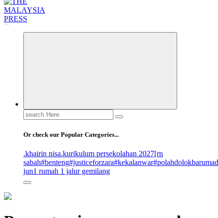
Informasi Berfakta Membuka Minda
Search
for:
Or check our Popular Categories...
.khairin nisa
.kurikulum persekolahan 2027
[rn
sabah
#benteng
#justiceforzara
#kekalanwar
#polahdolokbaruma
jun
1 rumah 1 jalur gemilang