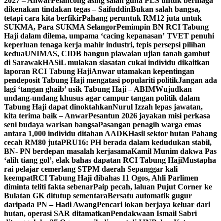
2027 – Anwar
Pelancong asing salah guna PLS untuk berniaga
dikenakan tindakan tegas – Saifuddin
Bukan salah bangsa,
tetapi cara kita berfikir
Pahang peruntuk RM12 juta untuk
SUKMA, Para SUKMA Selangor
Pemimpin BN RCI Tabung
Haji dalam dilema, umpama ‘cacing kepanasan’
TVET penuhi
keperluan tenaga kerja mahir industri, tepis persepsi pilihan
kedua
UNIMAS, CIDB bangun piawaian ujian tanah gambut
di Sarawak
HASiL mulakan siasatan cukai individu dikaitkan
laporan RCI Tabung Haji
Anwar utamakan kepentingan
pendeposit Tabung Haji mengatasi populariti politik
Jangan ada
lagi ‘tangan ghaib’ usik Tabung Haji – ABIM
Wujudkan
undang-undang khusus agar campur tangan politik dalam
Tabung Haji dapat dinoktahkan
Nurul Izzah lepas jawatan,
kita terima baik – Anwar
Pesantun 2026 jayakan misi perkasa
seni budaya warisan bangsa
Pasangan penagih warga emas
antara 1,000 individu ditahan AADK
Hasil sektor hutan Pahang
cecah RM80 juta
PRU16: PH berada dalam kedudukan stabil,
BN- PN berdepan masalah kerjasama
Kamil Munim dakwa Pas
‘alih tiang gol’, elak bahas dapatan RCI Tabung Haji
Mustapha
rai pelajar cemerlang STPM daerah Sepanggar kali
keempat
RCI Tabung Haji dibahas 11 Ogos, Ahli Parlimen
diminta teliti fakta sebenar
Paip pecah, laluan Pujut Corner ke
Bulatan GK ditutup sementara
Bersatu automatik gugur
daripada PN – Hadi Awang
Pencari lokan berjaya keluar dari
hutan, operasi SAR ditamatkan
Pendakwaan Ismail Sabri