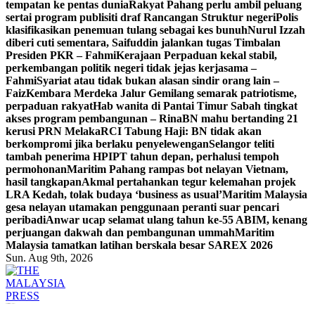
tempatan ke pentas dunia
Rakyat Pahang perlu ambil peluang
sertai program publisiti draf Rancangan Struktur negeri
Polis
klasifikasikan penemuan tulang sebagai kes bunuh
Nurul Izzah
diberi cuti sementara, Saifuddin jalankan tugas Timbalan
Presiden PKR – Fahmi
Kerajaan Perpaduan kekal stabil,
perkembangan politik negeri tidak jejas kerjasama –
Fahmi
Syariat atau tidak bukan alasan sindir orang lain –
Faiz
Kembara Merdeka Jalur Gemilang semarak patriotisme,
perpaduan rakyat
Hab wanita di Pantai Timur Sabah tingkat
akses program pembangunan – Rina
BN mahu bertanding 21
kerusi PRN Melaka
RCI Tabung Haji: BN tidak akan
berkompromi jika berlaku penyelewengan
Selangor teliti
tambah penerima HPIPT tahun depan, perhalusi tempoh
permohonan
Maritim Pahang rampas bot nelayan Vietnam,
hasil tangkapan
Akmal pertahankan tegur kelemahan projek
LRA Kedah, tolak budaya ‘business as usual’
Maritim Malaysia
gesa nelayan utamakan penggunaan peranti suar pencari
peribadi
Anwar ucap selamat ulang tahun ke-55 ABIM, kenang
perjuangan dakwah dan pembangunan ummah
Maritim
Malaysia tamatkan latihan berskala besar SAREX 2026
Sun. Aug 9th, 2026
Informasi Berfakta Membuka Minda