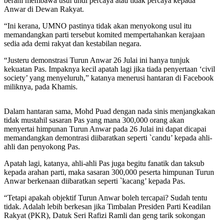
berani membawa usul undi percaya atau tidak percaya kepada
Anwar di Dewan Rakyat.
“Ini kerana, UMNO pastinya tidak akan menyokong usul itu
memandangkan parti tersebut komited mempertahankan kerajaan
sedia ada demi rakyat dan kestabilan negara.
“Justeru demonstrasi Turun Anwar 26 Julai ini hanya tunjuk
kekuatan Pas. Impaknya kecil apatah lagi jika tiada penyertaan ‘civil
society’ yang menyeluruh,” katanya menerusi hantaran di Facebook
miliknya, pada Khamis.
Dalam hantaran sama, Mohd Puad dengan nada sinis menjangkakan
tidak mustahil sasaran Pas yang mana 300,000 orang akan
menyertai himpunan Turun Anwar pada 26 Julai ini dapat dicapai
memandangkan demontrasi diibaratkan seperti `candu’ kepada ahli-
ahli dan penyokong Pas.
Apatah lagi, katanya, ahli-ahli Pas juga begitu fanatik dan taksub
kepada arahan parti, maka sasaran 300,000 peserta himpunan Turun
Anwar berkenaan diibaratkan seperti `kacang’ kepada Pas.
“Tetapi apakah objektif Turun Anwar boleh tercapai? Sudah tentu
tidak. Adalah lebih berkesan jika Timbalan Presiden Parti Keadilan
Rakyat (PKR), Datuk Seri Rafizi Ramli dan geng tarik sokongan