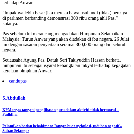
terhadap Anwar.
“Impaknya lebih besar jika mereka bawa usul undi (tidak) percaya
di parlimen berbanding demonstrasi 300 ribu orang ahli Pas,”
katanya.
Pas sebelum ini merancang mengadakan Himpunan Selamatkan
Malaysia: Turun Anwar yang akan diadakan di ibu negara, 26 Julai
ini dengan sasaran penyertaan seramai 300,000 orang dari seluruh
negara.
Setiausaha Agung Pas, Datuk Seri Takiyuddin Hassan berkata,
himpunan itu sebagai isyarat kebangkitan rakyat terhadap kegagalan
kerajaan pimpinan Anwar.
candu
pas
S.Abdullah
Post
KPM tegas tangani penglibatan guru dalam aktiviti tidak bermoral –
Fadhlina
navigation
Pelantikan badan kehakiman: Jangan buat spekulasi, tuduhan negatif –
Sultan Selangor