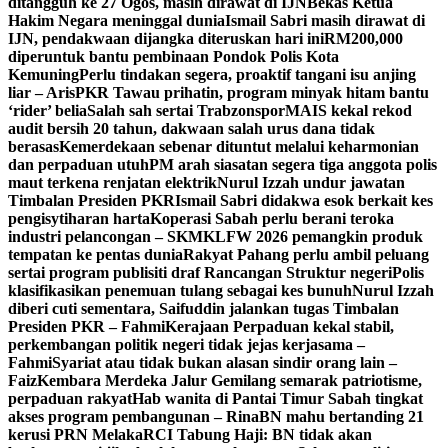
ditangguh ke 27 Ogos, masih dirawat di IJN
Bekas Ketua
Hakim Negara meninggal dunia
Ismail Sabri masih dirawat di
IJN, pendakwaan dijangka diteruskan hari ini
RM200,000
diperuntuk bantu pembinaan Pondok Polis Kota
Kemuning
Perlu tindakan segera, proaktif tangani isu anjing
liar – Aris
PKR Tawau prihatin, program minyak hitam bantu
‘rider’ belia
Salah sah sertai Trabzonspor
MAIS kekal rekod
audit bersih 20 tahun, dakwaan salah urus dana tidak
berasas
Kemerdekaan sebenar dituntut melalui keharmonian
dan perpaduan utuh
PM arah siasatan segera tiga anggota polis
maut terkena renjatan elektrik
Nurul Izzah undur jawatan
Timbalan Presiden PKR
Ismail Sabri didakwa esok berkait kes
pengisytiharan harta
Koperasi Sabah perlu berani teroka
industri pelancongan – SKM
KLFW 2026 pemangkin produk
tempatan ke pentas dunia
Rakyat Pahang perlu ambil peluang
sertai program publisiti draf Rancangan Struktur negeri
Polis
klasifikasikan penemuan tulang sebagai kes bunuh
Nurul Izzah
diberi cuti sementara, Saifuddin jalankan tugas Timbalan
Presiden PKR – Fahmi
Kerajaan Perpaduan kekal stabil,
perkembangan politik negeri tidak jejas kerjasama –
Fahmi
Syariat atau tidak bukan alasan sindir orang lain –
Faiz
Kembara Merdeka Jalur Gemilang semarak patriotisme,
perpaduan rakyat
Hab wanita di Pantai Timur Sabah tingkat
akses program pembangunan – Rina
BN mahu bertanding 21
kerusi PRN Melaka
RCI Tabung Haji: BN tidak akan