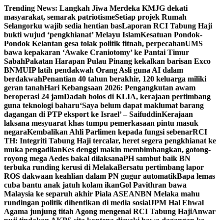
Skip
Trending News:
Langkah Jiwa Merdeka KMJG dekati
to
masyarakat, semarak patriotisme
Setiap projek Rumah
content
Selangorku wajib sedia hentian bas
Laporan RCI Tabung Haji
bukti wujud ‘pengkhianat’ Melayu Islam
Kesatuan Pondok-
Pondok Kelantan gesa tolak politik fitnah, perpecahan
UMS
bawa kepakaran ‘Awake Craniotomy’ ke Pantai Timur
Sabah
Pakatan Harapan Pulau Pinang kekalkan barisan Exco
BN
MUIP latih pendakwah Orang Asli guna AI dalam
berdakwah
Penantian 40 tahun berakhir, 120 keluarga miliki
geran tanah
Hari Kebangsaan 2026: Pengangkutan awam
beroperasi 24 jam
Dadah bolos di KLIA, kerajaan pertimbang
guna teknologi baharu
‘Saya belum dapat maklumat barang
dagangan di PTP eksport ke Israel’ – Saifuddin
Kerajaan
laksana mesyuarat khas tumpu pemerkasaan pintu masuk
negara
Kembalikan Ahli Parlimen kepada fungsi sebenar
RCI
TH: Integriti Tabung Haji tercalar, heret segera pengkhianat ke
muka pengadilan
Kes denggi makin membimbangkan, gotong-
royong mega Aedes bakal dilaksana
PH sambut baik BN
terbuka runding kerusi di Melaka
Bersatu pertimbang lapor
ROS dakwaan keahlian dalam PN gugur automatik
Bapa lemas
cuba bantu anak jatuh kolam ikan
Gol Pavithran bawa
Malaysia ke separuh akhir Piala ASEAN
BN Melaka mahu
rundingan politik dihentikan di media sosial
JPM Hal Ehwal
Agama junjung titah Agong mengenai RCI Tabung Haji
Anwar