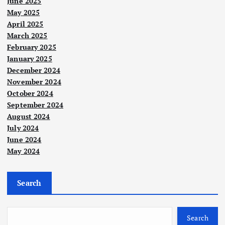
June 2025
May 2025
April 2025
March 2025
February 2025
Berit
January 2025
a
Utam
December 2024
a
November 2024
Adu
October 2024
an
September 2024
sud
August 2024
Nege
Nege
ri
ah
ri
July 2024
Polit
dian
ik
Pen
June 2024
gkat
May 2024
yatu
DAP
nam
an
sah
un
utu
kan
Search
Polit
tiad
ik
h di
tan
Berit
a
baw
ding
a
Utam
tind
a
ah
PRN
Search