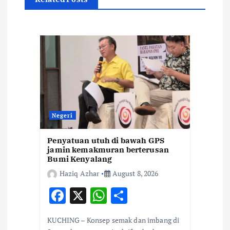
i
g
a
t
i
Negeri
o
Penyatuan utuh di bawah GPS
n
jamin kemakmuran berterusan
Bumi Kenyalang
Haziq Azhar
August 8, 2026
F
X
W
S
ac
h
h
KUCHING – Konsep semak dan imbang di
e
at
ar