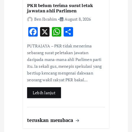
PKR belum terima surat letak
jawatan ahli Parlimen
Ben Ibrahim
August 8, 2026
F
X
W
S
ac
h
h
PUTRAJAYA – PKR tidak menerima
e
at
ar
sebarang surat peletakan jawatan
b
s
e
daripada mana-mana ahli Parlimen parti
itu. Ia sekali gus, menepis spekulasi yang
o
A
bertiup kencang mengenai dakwaan
o
p
seorang wakil rakyat PKR bakal…
k
p
Lebih lanjut
teruskan membaca