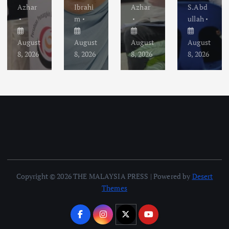
Azhar
Ibrahi
Azhar
S.Abd
m
ullah
August
August
August
August
8, 2026
8, 2026
8, 2026
8, 2026
Copyright © 2026 THE MALAYSIA PRESS | Powered by
Desert
Themes