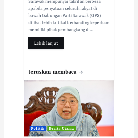
Sarawak mempunyai takrifan berbeza
b
s
e
apabila penyatuan seluruh rakyat di
bawah Gabungan Parti Sarawak (GPS)
o
A
dilihat lebih kritikal berbanding keperluan
o
p
memiliki pihak pembangkang di…
k
p
Lebih lanjut
teruskan membaca
Politik
Berita Utama