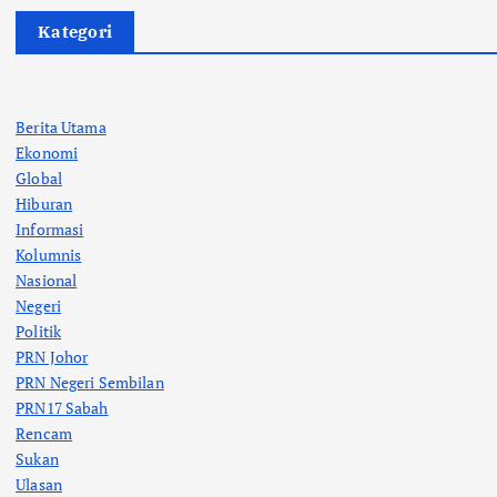
Kategori
Berita Utama
Ekonomi
Global
Hiburan
Informasi
Kolumnis
Nasional
Negeri
Politik
PRN Johor
PRN Negeri Sembilan
PRN17 Sabah
Rencam
Sukan
Ulasan