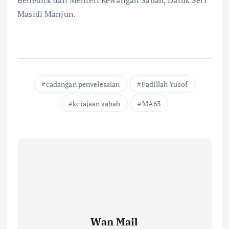
Masidi Manjun.
cadangan penyelesaian
Fadillah Yusof
kerajaan sabah
MA63
Wan Mail