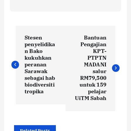
P
Stesen
Bantuan
o
penyelidika
Pengajian
n Bako
KPT-
s
kukuhkan
PTPTN
peranan
MADANI
t
Sarawak
salur
sebagai hab
RM79,500
biodiversiti
untuk 159
n
tropika
pelajar
UiTM Sabah
a
v
Related Posts