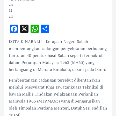
F
X
W
S
ac
h
h
KOTA KINABALU – Kerajaan Negeri Sabah
e
at
ar
membentangkan cadangan penyelesaian berhubung
b
s
e
tuntutan 40 peratus hasil Sabah seperti termaktub
o
A
dalam Perjanjian Malaysia 1963 (MA63) yang
o
p
berlangsung di Menara Kinabalu, di sini pada Isnin.
k
p
Pembentangan cadangan tersebut dibentangkan
melalui Mesyuarat Khas Jawatankuasa Teknikal di
bawah Majlis Tindakan Pelaksanaan Perjanjian
Malaysia 1963 (MTPMA63) yang dipengerusikan
oleh Timbalan Perdana Menteri, Datuk Seri Fadillah
Yusof.