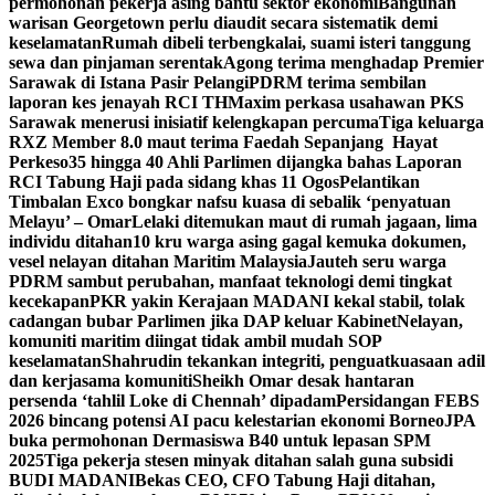
permohonan pekerja asing bantu sektor ekonomi
Bangunan
warisan Georgetown perlu diaudit secara sistematik demi
keselamatan
Rumah dibeli terbengkalai, suami isteri tanggung
sewa dan pinjaman serentak
Agong terima menghadap Premier
Sarawak di Istana Pasir Pelangi
PDRM terima sembilan
laporan kes jenayah RCI TH
Maxim perkasa usahawan PKS
Sarawak menerusi inisiatif kelengkapan percuma
Tiga keluarga
RXZ Member 8.0 maut terima Faedah Sepanjang Hayat
Perkeso
35 hingga 40 Ahli Parlimen dijangka bahas Laporan
RCI Tabung Haji pada sidang khas 11 Ogos
Pelantikan
Timbalan Exco bongkar nafsu kuasa di sebalik ‘penyatuan
Melayu’ – Omar
Lelaki ditemukan maut di rumah jagaan, lima
individu ditahan
10 kru warga asing gagal kemuka dokumen,
vesel nelayan ditahan Maritim Malaysia
Jauteh seru warga
PDRM sambut perubahan, manfaat teknologi demi tingkat
kecekapan
PKR yakin Kerajaan MADANI kekal stabil, tolak
cadangan bubar Parlimen jika DAP keluar Kabinet
Nelayan,
komuniti maritim diingat tidak ambil mudah SOP
keselamatan
Shahrudin tekankan integriti, penguatkuasaan adil
dan kerjasama komuniti
Sheikh Omar desak hantaran
persenda ‘tahlil Loke di Chennah’ dipadam
Persidangan FEBS
2026 bincang potensi AI pacu kelestarian ekonomi Borneo
JPA
buka permohonan Dermasiswa B40 untuk lepasan SPM
2025
Tiga pekerja stesen minyak ditahan salah guna subsidi
BUDI MADANI
Bekas CEO, CFO Tabung Haji ditahan,