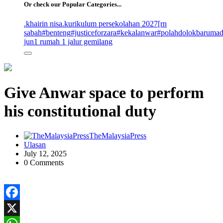
Or check our Popular Categories...
.khairin nisa
.kurikulum persekolahan 2027
[rn
sabah
#benteng
#justiceforzara
#kekalanwar
#polahdolokbaruma
jun
1 rumah 1 jalur gemilang
Give Anwar space to perform
his constitutional duty
TheMalaysiaPress
Ulasan
July 12, 2025
0 Comments
Facebook