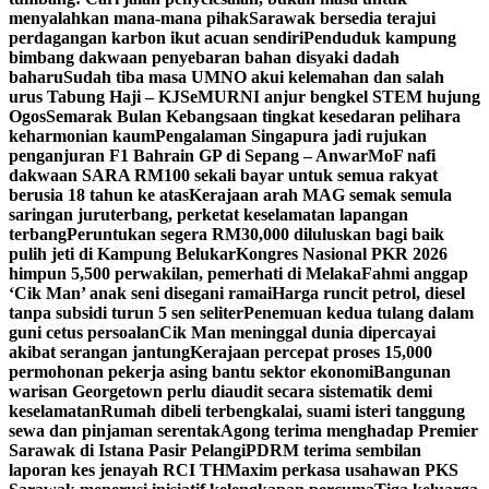
menyalahkan mana-mana pihak
Sarawak bersedia terajui
perdagangan karbon ikut acuan sendiri
Penduduk kampung
bimbang dakwaan penyebaran bahan disyaki dadah
baharu
Sudah tiba masa UMNO akui kelemahan dan salah
urus Tabung Haji – KJ
SeMURNI anjur bengkel STEM hujung
Ogos
Semarak Bulan Kebangsaan tingkat kesedaran pelihara
keharmonian kaum
Pengalaman Singapura jadi rujukan
penganjuran F1 Bahrain GP di Sepang – Anwar
MoF nafi
dakwaan SARA RM100 sekali bayar untuk semua rakyat
berusia 18 tahun ke atas
Kerajaan arah MAG semak semula
saringan juruterbang, perketat keselamatan lapangan
terbang
Peruntukan segera RM30,000 diluluskan bagi baik
pulih jeti di Kampung Belukar
Kongres Nasional PKR 2026
himpun 5,500 perwakilan, pemerhati di Melaka
Fahmi anggap
‘Cik Man’ anak seni disegani ramai
Harga runcit petrol, diesel
tanpa subsidi turun 5 sen seliter
Penemuan kedua tulang dalam
guni cetus persoalan
Cik Man meninggal dunia dipercayai
akibat serangan jantung
Kerajaan percepat proses 15,000
permohonan pekerja asing bantu sektor ekonomi
Bangunan
warisan Georgetown perlu diaudit secara sistematik demi
keselamatan
Rumah dibeli terbengkalai, suami isteri tanggung
sewa dan pinjaman serentak
Agong terima menghadap Premier
Sarawak di Istana Pasir Pelangi
PDRM terima sembilan
laporan kes jenayah RCI TH
Maxim perkasa usahawan PKS