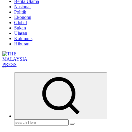
Berita Utama
Nasional
Politik
Ekonomi
Global
Sukan
Ulasan
Kolumnis
Hiburan
Informasi Berfakta Membuka Minda
Search
for: