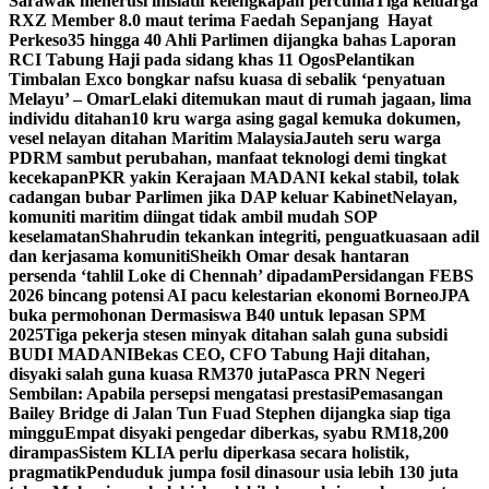
Sarawak menerusi inisiatif kelengkapan percuma
Tiga keluarga
RXZ Member 8.0 maut terima Faedah Sepanjang Hayat
Perkeso
35 hingga 40 Ahli Parlimen dijangka bahas Laporan
RCI Tabung Haji pada sidang khas 11 Ogos
Pelantikan
Timbalan Exco bongkar nafsu kuasa di sebalik ‘penyatuan
Melayu’ – Omar
Lelaki ditemukan maut di rumah jagaan, lima
individu ditahan
10 kru warga asing gagal kemuka dokumen,
vesel nelayan ditahan Maritim Malaysia
Jauteh seru warga
PDRM sambut perubahan, manfaat teknologi demi tingkat
kecekapan
PKR yakin Kerajaan MADANI kekal stabil, tolak
cadangan bubar Parlimen jika DAP keluar Kabinet
Nelayan,
komuniti maritim diingat tidak ambil mudah SOP
keselamatan
Shahrudin tekankan integriti, penguatkuasaan adil
dan kerjasama komuniti
Sheikh Omar desak hantaran
persenda ‘tahlil Loke di Chennah’ dipadam
Persidangan FEBS
2026 bincang potensi AI pacu kelestarian ekonomi Borneo
JPA
buka permohonan Dermasiswa B40 untuk lepasan SPM
2025
Tiga pekerja stesen minyak ditahan salah guna subsidi
BUDI MADANI
Bekas CEO, CFO Tabung Haji ditahan,
disyaki salah guna kuasa RM370 juta
Pasca PRN Negeri
Sembilan: Apabila persepsi mengatasi prestasi
Pemasangan
Bailey Bridge di Jalan Tun Fuad Stephen dijangka siap tiga
minggu
Empat disyaki pengedar diberkas, syabu RM18,200
dirampas
Sistem KLIA perlu diperkasa secara holistik,
pragmatik
Penduduk jumpa fosil dinasour usia lebih 130 juta