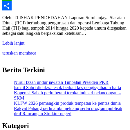
WhatsApp
Share
Oleh: TJ ISHAK PENDEDAHAN Laporan Suruhanjaya Siasatan
Diraja (RCI) berhubung pengurusan dan operasi Lembaga Tabung
Haji (TH) bagi tempoh 2014 hingga 2020 kepada umum ditegaskan
sebagai satu langkah berpaksikan ketelusan…
Lebih lanjut
teruskan membaca
Berita Terkini
Nurul Izzah undur jawatan Timbalan Presiden PKR
Ismail Sabri didakwa esok berkait kes pengisytiharan harta
Koperasi Sabah perlu berani teroka industri pelancongan –
SKM
KLFW 2026 pemangkin produk tempatan ke pentas dunia
Rakyat Pahang perlu ambil peluang sertai program publisiti
draf Rancangan Struktur negeri
Kategori