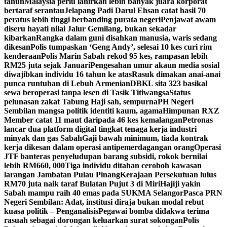
tahun
Malaysia perlu lahirkan lebih banyak juara korporat
bertaraf serantau
Jelapang Padi Darul Ehsan catat hasil 70
peratus lebih tinggi berbanding purata negeri
Penjawat awam
diseru hayati nilai Jalur Gemilang, bukan sekadar
kibarkan
Rangka dalam guni disahkan manusia, waris sedang
dikesan
Polis tumpaskan ‘Geng Andy’, selesai 10 kes curi rim
kenderaan
Polis Marin Sabah rekod 95 kes, rampasan lebih
RM25 juta sejak Januari
Pengesahan umur akaun media sosial
diwajibkan individu 16 tahun ke atas
Rasuk dimakan anai-anai
punca runtuhan di Lebuh Armenian
DBKL sita 323 basikal
sewa beroperasi tanpa lesen di Tasik Titiwangsa
Status
pelunasan zakat Tabung Haji sah, sempurna
PH Negeri
Sembilan mangsa politik identiti kaum, agama
Himpunan RXZ
Member catat 11 maut daripada 46 kes kemalangan
Petronas
lancar dua platform digital tingkat tenaga kerja industri
minyak dan gas Sabah
Gaji bawah minimum, tiada kontrak
kerja dikesan dalam operasi antipemerdagangan orang
Operasi
JTF banteras penyeludupan barang subsidi, rokok bernilai
lebih RM660, 000
Tiga individu ditahan ceroboh kawasan
larangan Jambatan Pulau Pinang
Kerajaan Persekutuan lulus
RM70 juta naik taraf Bulatan Pujut 3 di Miri
Hajiji yakin
Sabah mampu raih 40 emas pada SUKMA Selangor
Pasca PRN
Negeri Sembilan: Adat, institusi diraja bukan modal rebut
kuasa politik – Penganalisis
Pegawai bomba didakwa terima
rasuah sebagai dorongan keluarkan surat sokongan
Polis