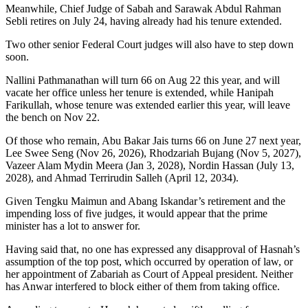
Meanwhile, Chief Judge of Sabah and Sarawak Abdul Rahman
Sebli retires on July 24, having already had his tenure extended.
Two other senior Federal Court judges will also have to step down
soon.
Nallini Pathmanathan will turn 66 on Aug 22 this year, and will
vacate her office unless her tenure is extended, while Hanipah
Farikullah, whose tenure was extended earlier this year, will leave
the bench on Nov 22.
Of those who remain, Abu Bakar Jais turns 66 on June 27 next year,
Lee Swee Seng (Nov 26, 2026), Rhodzariah Bujang (Nov 5, 2027),
Vazeer Alam Mydin Meera (Jan 3, 2028), Nordin Hassan (July 13,
2028), and Ahmad Terrirudin Salleh (April 12, 2034).
Given Tengku Maimun and Abang Iskandar’s retirement and the
impending loss of five judges, it would appear that the prime
minister has a lot to answer for.
Having said that, no one has expressed any disapproval of Hasnah’s
assumption of the top post, which occurred by operation of law, or
her appointment of Zabariah as Court of Appeal president. Neither
has Anwar interfered to block either of them from taking office.