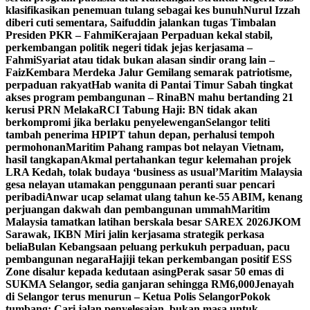
klasifikasikan penemuan tulang sebagai kes bunuh
Nurul Izzah
diberi cuti sementara, Saifuddin jalankan tugas Timbalan
Presiden PKR – Fahmi
Kerajaan Perpaduan kekal stabil,
perkembangan politik negeri tidak jejas kerjasama –
Fahmi
Syariat atau tidak bukan alasan sindir orang lain –
Faiz
Kembara Merdeka Jalur Gemilang semarak patriotisme,
perpaduan rakyat
Hab wanita di Pantai Timur Sabah tingkat
akses program pembangunan – Rina
BN mahu bertanding 21
kerusi PRN Melaka
RCI Tabung Haji: BN tidak akan
berkompromi jika berlaku penyelewengan
Selangor teliti
tambah penerima HPIPT tahun depan, perhalusi tempoh
permohonan
Maritim Pahang rampas bot nelayan Vietnam,
hasil tangkapan
Akmal pertahankan tegur kelemahan projek
LRA Kedah, tolak budaya ‘business as usual’
Maritim Malaysia
gesa nelayan utamakan penggunaan peranti suar pencari
peribadi
Anwar ucap selamat ulang tahun ke-55 ABIM, kenang
perjuangan dakwah dan pembangunan ummah
Maritim
Malaysia tamatkan latihan berskala besar SAREX 2026
JKOM
Sarawak, IKBN Miri jalin kerjasama strategik perkasa
belia
Bulan Kebangsaan peluang perkukuh perpaduan, pacu
pembangunan negara
Hajiji tekan perkembangan positif ESS
Zone disalur kepada kedutaan asing
Perak sasar 50 emas di
SUKMA Selangor, sedia ganjaran sehingga RM6,000
Jenayah
di Selangor terus menurun – Ketua Polis Selangor
Pokok
tumbang: Cari jalan penyelesaian, bukan masa untuk