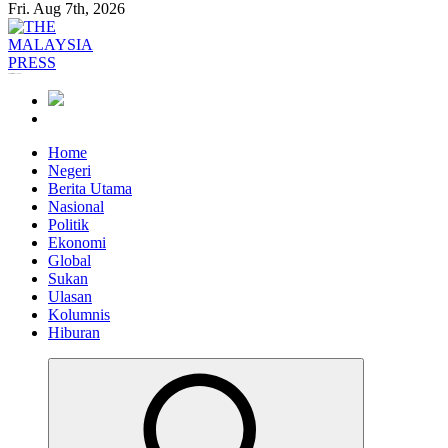
Fri. Aug 7th, 2026
Informasi Berfakta Membuka Minda
Home
Negeri
Berita Utama
Nasional
Politik
Ekonomi
Global
Sukan
Ulasan
Kolumnis
Hiburan