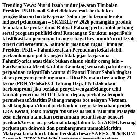
Skip
Trending News:
Nurul Izzah undur jawatan Timbalan
to
Presiden PKR
Ismail Sabri didakwa esok berkait kes
content
pengisytiharan harta
Koperasi Sabah perlu berani teroka
industri pelancongan – SKM
KLFW 2026 pemangkin produk
tempatan ke pentas dunia
Rakyat Pahang perlu ambil peluang
sertai program publisiti draf Rancangan Struktur negeri
Polis
klasifikasikan penemuan tulang sebagai kes bunuh
Nurul Izzah
diberi cuti sementara, Saifuddin jalankan tugas Timbalan
Presiden PKR – Fahmi
Kerajaan Perpaduan kekal stabil,
perkembangan politik negeri tidak jejas kerjasama –
Fahmi
Syariat atau tidak bukan alasan sindir orang lain –
Faiz
Kembara Merdeka Jalur Gemilang semarak patriotisme,
perpaduan rakyat
Hab wanita di Pantai Timur Sabah tingkat
akses program pembangunan – Rina
BN mahu bertanding 21
kerusi PRN Melaka
RCI Tabung Haji: BN tidak akan
berkompromi jika berlaku penyelewengan
Selangor teliti
tambah penerima HPIPT tahun depan, perhalusi tempoh
permohonan
Maritim Pahang rampas bot nelayan Vietnam,
hasil tangkapan
Akmal pertahankan tegur kelemahan projek
LRA Kedah, tolak budaya ‘business as usual’
Maritim Malaysia
gesa nelayan utamakan penggunaan peranti suar pencari
peribadi
Anwar ucap selamat ulang tahun ke-55 ABIM, kenang
perjuangan dakwah dan pembangunan ummah
Maritim
Malaysia tamatkan latihan berskala besar SAREX 2026
JKOM