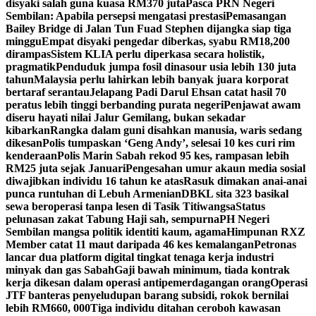
disyaki salah guna kuasa RM370 juta
Pasca PRN Negeri
Sembilan: Apabila persepsi mengatasi prestasi
Pemasangan
Bailey Bridge di Jalan Tun Fuad Stephen dijangka siap tiga
minggu
Empat disyaki pengedar diberkas, syabu RM18,200
dirampas
Sistem KLIA perlu diperkasa secara holistik,
pragmatik
Penduduk jumpa fosil dinasour usia lebih 130 juta
tahun
Malaysia perlu lahirkan lebih banyak juara korporat
bertaraf serantau
Jelapang Padi Darul Ehsan catat hasil 70
peratus lebih tinggi berbanding purata negeri
Penjawat awam
diseru hayati nilai Jalur Gemilang, bukan sekadar
kibarkan
Rangka dalam guni disahkan manusia, waris sedang
dikesan
Polis tumpaskan ‘Geng Andy’, selesai 10 kes curi rim
kenderaan
Polis Marin Sabah rekod 95 kes, rampasan lebih
RM25 juta sejak Januari
Pengesahan umur akaun media sosial
diwajibkan individu 16 tahun ke atas
Rasuk dimakan anai-anai
punca runtuhan di Lebuh Armenian
DBKL sita 323 basikal
sewa beroperasi tanpa lesen di Tasik Titiwangsa
Status
pelunasan zakat Tabung Haji sah, sempurna
PH Negeri
Sembilan mangsa politik identiti kaum, agama
Himpunan RXZ
Member catat 11 maut daripada 46 kes kemalangan
Petronas
lancar dua platform digital tingkat tenaga kerja industri
minyak dan gas Sabah
Gaji bawah minimum, tiada kontrak
kerja dikesan dalam operasi antipemerdagangan orang
Operasi
JTF banteras penyeludupan barang subsidi, rokok bernilai
lebih RM660, 000
Tiga individu ditahan ceroboh kawasan