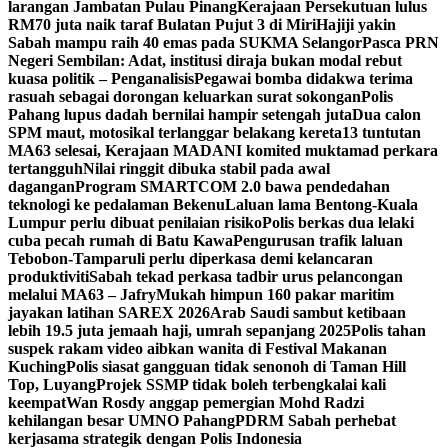
larangan Jambatan Pulau Pinang
Kerajaan Persekutuan lulus
RM70 juta naik taraf Bulatan Pujut 3 di Miri
Hajiji yakin
Sabah mampu raih 40 emas pada SUKMA Selangor
Pasca PRN
Negeri Sembilan: Adat, institusi diraja bukan modal rebut
kuasa politik – Penganalisis
Pegawai bomba didakwa terima
rasuah sebagai dorongan keluarkan surat sokongan
Polis
Pahang lupus dadah bernilai hampir setengah juta
Dua calon
SPM maut, motosikal terlanggar belakang kereta
13 tuntutan
MA63 selesai, Kerajaan MADANI komited muktamad perkara
tertangguh
Nilai ringgit dibuka stabil pada awal
dagangan
Program SMARTCOM 2.0 bawa pendedahan
teknologi ke pedalaman Bekenu
Laluan lama Bentong-Kuala
Lumpur perlu dibuat penilaian risiko
Polis berkas dua lelaki
cuba pecah rumah di Batu Kawa
Pengurusan trafik laluan
Tebobon-Tamparuli perlu diperkasa demi kelancaran
produktiviti
Sabah tekad perkasa tadbir urus pelancongan
melalui MA63 – Jafry
Mukah himpun 160 pakar maritim
jayakan latihan SAREX 2026
Arab Saudi sambut ketibaan
lebih 19.5 juta jemaah haji, umrah sepanjang 2025
Polis tahan
suspek rakam video aibkan wanita di Festival Makanan
Kuching
Polis siasat gangguan tidak senonoh di Taman Hill
Top, Luyang
Projek SSMP tidak boleh terbengkalai kali
keempat
Wan Rosdy anggap pemergian Mohd Radzi
kehilangan besar UMNO Pahang
PDRM Sabah perhebat
kerjasama strategik dengan Polis Indonesia