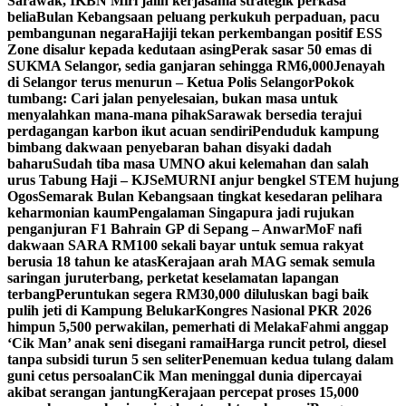
Sarawak, IKBN Miri jalin kerjasama strategik perkasa
belia
Bulan Kebangsaan peluang perkukuh perpaduan, pacu
pembangunan negara
Hajiji tekan perkembangan positif ESS
Zone disalur kepada kedutaan asing
Perak sasar 50 emas di
SUKMA Selangor, sedia ganjaran sehingga RM6,000
Jenayah
di Selangor terus menurun – Ketua Polis Selangor
Pokok
tumbang: Cari jalan penyelesaian, bukan masa untuk
menyalahkan mana-mana pihak
Sarawak bersedia terajui
perdagangan karbon ikut acuan sendiri
Penduduk kampung
bimbang dakwaan penyebaran bahan disyaki dadah
baharu
Sudah tiba masa UMNO akui kelemahan dan salah
urus Tabung Haji – KJ
SeMURNI anjur bengkel STEM hujung
Ogos
Semarak Bulan Kebangsaan tingkat kesedaran pelihara
keharmonian kaum
Pengalaman Singapura jadi rujukan
penganjuran F1 Bahrain GP di Sepang – Anwar
MoF nafi
dakwaan SARA RM100 sekali bayar untuk semua rakyat
berusia 18 tahun ke atas
Kerajaan arah MAG semak semula
saringan juruterbang, perketat keselamatan lapangan
terbang
Peruntukan segera RM30,000 diluluskan bagi baik
pulih jeti di Kampung Belukar
Kongres Nasional PKR 2026
himpun 5,500 perwakilan, pemerhati di Melaka
Fahmi anggap
‘Cik Man’ anak seni disegani ramai
Harga runcit petrol, diesel
tanpa subsidi turun 5 sen seliter
Penemuan kedua tulang dalam
guni cetus persoalan
Cik Man meninggal dunia dipercayai
akibat serangan jantung
Kerajaan percepat proses 15,000