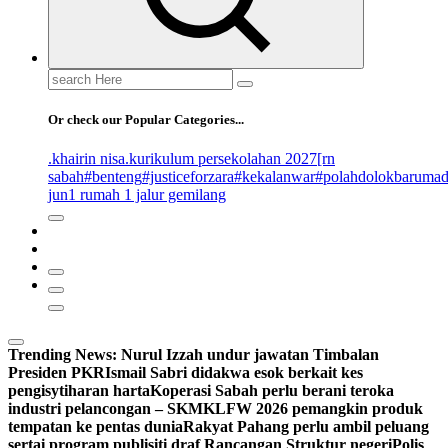
Search
for:
Or check our Popular Categories...
.khairin nisa
.kurikulum persekolahan 2027
[rn
sabah
#benteng
#justiceforzara
#kekalanwar
#polahdolokbaruma
jun
1 rumah 1 jalur gemilang
Trending News:
Nurul Izzah undur jawatan Timbalan
Presiden PKR
Ismail Sabri didakwa esok berkait kes
pengisytiharan harta
Koperasi Sabah perlu berani teroka
industri pelancongan – SKM
KLFW 2026 pemangkin produk
tempatan ke pentas dunia
Rakyat Pahang perlu ambil peluang
sertai program publisiti draf Rancangan Struktur negeri
Polis