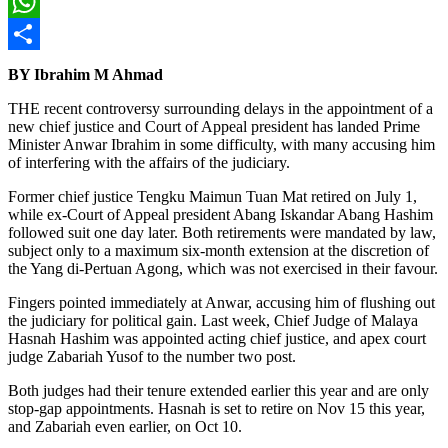
X
WhatsApp
Share
BY Ibrahim M Ahmad
THE recent controversy surrounding delays in the appointment of a
new chief justice and Court of Appeal president has landed Prime
Minister Anwar Ibrahim in some difficulty, with many accusing him
of interfering with the affairs of the judiciary.
Former chief justice Tengku Maimun Tuan Mat retired on July 1,
while ex-Court of Appeal president Abang Iskandar Abang Hashim
followed suit one day later. Both retirements were mandated by law,
subject only to a maximum six-month extension at the discretion of
the Yang di-Pertuan Agong, which was not exercised in their favour.
Fingers pointed immediately at Anwar, accusing him of flushing out
the judiciary for political gain. Last week, Chief Judge of Malaya
Hasnah Hashim was appointed acting chief justice, and apex court
judge Zabariah Yusof to the number two post.
Both judges had their tenure extended earlier this year and are only
stop-gap appointments. Hasnah is set to retire on Nov 15 this year,
and Zabariah even earlier, on Oct 10.