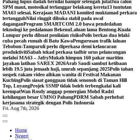
Pahang lupus dadah bernilai hampir setengah juta
Dua calon
SPM maut, motosikal terlanggar belakang kereta
13 tuntutan
MA63 selesai, Kerajaan MADANI komited muktamad perkara
tertangguh
Nilai ringgit dibuka stabil pada awal
dagangan
Program SMARTCOM 2.0 bawa pendedahan
teknologi ke pedalaman Bekenu
Laluan lama Bentong-Kuala
Lumpur perlu dibuat penilaian risiko
Polis berkas dua lelaki
cuba pecah rumah di Batu Kawa
Pengurusan trafik laluan
Tebobon-Tamparuli perlu diperkasa demi kelancaran
produktiviti
Sabah tekad perkasa tadbir urus pelancongan
melalui MA63 – Jafry
Mukah himpun 160 pakar maritim
jayakan latihan SAREX 2026
Arab Saudi sambut ketibaan
lebih 19.5 juta jemaah haji, umrah sepanjang 2025
Polis tahan
suspek rakam video aibkan wanita di Festival Makanan
Kuching
Polis siasat gangguan tidak senonoh di Taman Hill
Top, Luyang
Projek SSMP tidak boleh terbengkalai kali
keempat
Wan Rosdy anggap pemergian Mohd Radzi
kehilangan besar UMNO Pahang
PDRM Sabah perhebat
kerjasama strategik dengan Polis Indonesia
Fri. Aug 7th, 2026
Home
Negeri