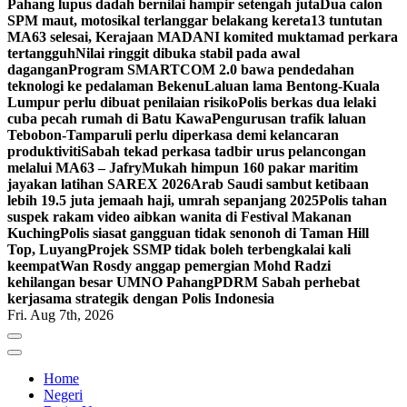
Pahang lupus dadah bernilai hampir setengah juta
Dua calon
SPM maut, motosikal terlanggar belakang kereta
13 tuntutan
MA63 selesai, Kerajaan MADANI komited muktamad perkara
tertangguh
Nilai ringgit dibuka stabil pada awal
dagangan
Program SMARTCOM 2.0 bawa pendedahan
teknologi ke pedalaman Bekenu
Laluan lama Bentong-Kuala
Lumpur perlu dibuat penilaian risiko
Polis berkas dua lelaki
cuba pecah rumah di Batu Kawa
Pengurusan trafik laluan
Tebobon-Tamparuli perlu diperkasa demi kelancaran
produktiviti
Sabah tekad perkasa tadbir urus pelancongan
melalui MA63 – Jafry
Mukah himpun 160 pakar maritim
jayakan latihan SAREX 2026
Arab Saudi sambut ketibaan
lebih 19.5 juta jemaah haji, umrah sepanjang 2025
Polis tahan
suspek rakam video aibkan wanita di Festival Makanan
Kuching
Polis siasat gangguan tidak senonoh di Taman Hill
Top, Luyang
Projek SSMP tidak boleh terbengkalai kali
keempat
Wan Rosdy anggap pemergian Mohd Radzi
kehilangan besar UMNO Pahang
PDRM Sabah perhebat
kerjasama strategik dengan Polis Indonesia
Fri. Aug 7th, 2026
Home
Negeri