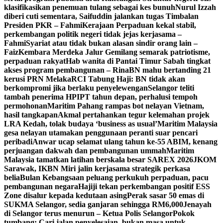
klasifikasikan penemuan tulang sebagai kes bunuh
Nurul Izzah
diberi cuti sementara, Saifuddin jalankan tugas Timbalan
Presiden PKR – Fahmi
Kerajaan Perpaduan kekal stabil,
perkembangan politik negeri tidak jejas kerjasama –
Fahmi
Syariat atau tidak bukan alasan sindir orang lain –
Faiz
Kembara Merdeka Jalur Gemilang semarak patriotisme,
perpaduan rakyat
Hab wanita di Pantai Timur Sabah tingkat
akses program pembangunan – Rina
BN mahu bertanding 21
kerusi PRN Melaka
RCI Tabung Haji: BN tidak akan
berkompromi jika berlaku penyelewengan
Selangor teliti
tambah penerima HPIPT tahun depan, perhalusi tempoh
permohonan
Maritim Pahang rampas bot nelayan Vietnam,
hasil tangkapan
Akmal pertahankan tegur kelemahan projek
LRA Kedah, tolak budaya ‘business as usual’
Maritim Malaysia
gesa nelayan utamakan penggunaan peranti suar pencari
peribadi
Anwar ucap selamat ulang tahun ke-55 ABIM, kenang
perjuangan dakwah dan pembangunan ummah
Maritim
Malaysia tamatkan latihan berskala besar SAREX 2026
JKOM
Sarawak, IKBN Miri jalin kerjasama strategik perkasa
belia
Bulan Kebangsaan peluang perkukuh perpaduan, pacu
pembangunan negara
Hajiji tekan perkembangan positif ESS
Zone disalur kepada kedutaan asing
Perak sasar 50 emas di
SUKMA Selangor, sedia ganjaran sehingga RM6,000
Jenayah
di Selangor terus menurun – Ketua Polis Selangor
Pokok
tumbang: Cari jalan penyelesaian, bukan masa untuk