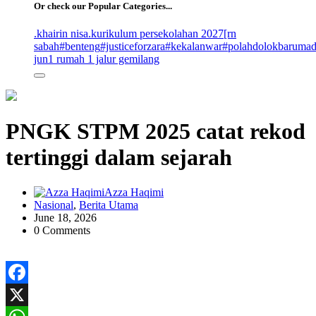
Or check our Popular Categories...
.khairin nisa
.kurikulum persekolahan 2027
[rn
sabah
#benteng
#justiceforzara
#kekalanwar
#polahdolokbaruma
jun
1 rumah 1 jalur gemilang
PNGK STPM 2025 catat rekod
tertinggi dalam sejarah
Azza Haqimi
Nasional
,
Berita Utama
June 18, 2026
0 Comments
Facebook