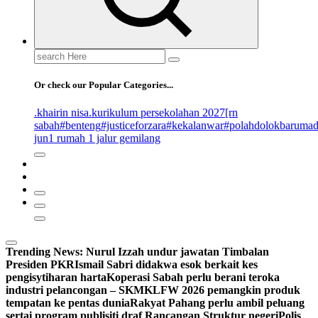
Search
for:
Or check our Popular Categories...
.khairin nisa
.kurikulum persekolahan 2027
[rn
sabah
#benteng
#justiceforzara
#kekalanwar
#polahdolokbaruma
jun
1 rumah 1 jalur gemilang
Trending News:
Nurul Izzah undur jawatan Timbalan
Presiden PKR
Ismail Sabri didakwa esok berkait kes
pengisytiharan harta
Koperasi Sabah perlu berani teroka
industri pelancongan – SKM
KLFW 2026 pemangkin produk
tempatan ke pentas dunia
Rakyat Pahang perlu ambil peluang
sertai program publisiti draf Rancangan Struktur negeri
Polis