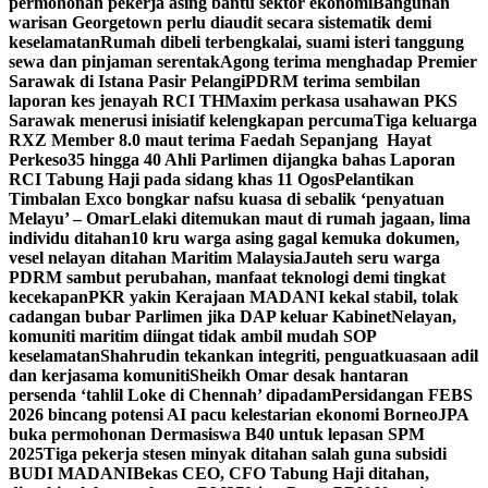
permohonan pekerja asing bantu sektor ekonomi
Bangunan
warisan Georgetown perlu diaudit secara sistematik demi
keselamatan
Rumah dibeli terbengkalai, suami isteri tanggung
sewa dan pinjaman serentak
Agong terima menghadap Premier
Sarawak di Istana Pasir Pelangi
PDRM terima sembilan
laporan kes jenayah RCI TH
Maxim perkasa usahawan PKS
Sarawak menerusi inisiatif kelengkapan percuma
Tiga keluarga
RXZ Member 8.0 maut terima Faedah Sepanjang Hayat
Perkeso
35 hingga 40 Ahli Parlimen dijangka bahas Laporan
RCI Tabung Haji pada sidang khas 11 Ogos
Pelantikan
Timbalan Exco bongkar nafsu kuasa di sebalik ‘penyatuan
Melayu’ – Omar
Lelaki ditemukan maut di rumah jagaan, lima
individu ditahan
10 kru warga asing gagal kemuka dokumen,
vesel nelayan ditahan Maritim Malaysia
Jauteh seru warga
PDRM sambut perubahan, manfaat teknologi demi tingkat
kecekapan
PKR yakin Kerajaan MADANI kekal stabil, tolak
cadangan bubar Parlimen jika DAP keluar Kabinet
Nelayan,
komuniti maritim diingat tidak ambil mudah SOP
keselamatan
Shahrudin tekankan integriti, penguatkuasaan adil
dan kerjasama komuniti
Sheikh Omar desak hantaran
persenda ‘tahlil Loke di Chennah’ dipadam
Persidangan FEBS
2026 bincang potensi AI pacu kelestarian ekonomi Borneo
JPA
buka permohonan Dermasiswa B40 untuk lepasan SPM
2025
Tiga pekerja stesen minyak ditahan salah guna subsidi
BUDI MADANI
Bekas CEO, CFO Tabung Haji ditahan,