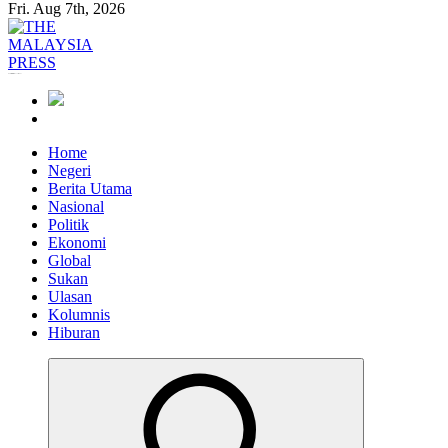
Fri. Aug 7th, 2026
Informasi Berfakta Membuka Minda
Home
Negeri
Berita Utama
Nasional
Politik
Ekonomi
Global
Sukan
Ulasan
Kolumnis
Hiburan