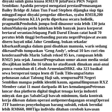
disyaki salah guna kuasa RM370 juta
Pasca PRN Negeri
Sembilan: Apabila persepsi mengatasi prestasi
Pemasangan
Bailey Bridge di Jalan Tun Fuad Stephen dijangka siap tiga
minggu
Empat disyaki pengedar diberkas, syabu RM18,200
dirampas
Sistem KLIA perlu diperkasa secara holistik,
pragmatik
Penduduk jumpa fosil dinasour usia lebih 130 juta
tahun
Malaysia perlu lahirkan lebih banyak juara korporat
bertaraf serantau
Jelapang Padi Darul Ehsan catat hasil 70
peratus lebih tinggi berbanding purata negeri
Penjawat awam
diseru hayati nilai Jalur Gemilang, bukan sekadar
kibarkan
Rangka dalam guni disahkan manusia, waris sedang
dikesan
Polis tumpaskan ‘Geng Andy’, selesai 10 kes curi rim
kenderaan
Polis Marin Sabah rekod 95 kes, rampasan lebih
RM25 juta sejak Januari
Pengesahan umur akaun media sosial
diwajibkan individu 16 tahun ke atas
Rasuk dimakan anai-anai
punca runtuhan di Lebuh Armenian
DBKL sita 323 basikal
sewa beroperasi tanpa lesen di Tasik Titiwangsa
Status
pelunasan zakat Tabung Haji sah, sempurna
PH Negeri
Sembilan mangsa politik identiti kaum, agama
Himpunan RXZ
Member catat 11 maut daripada 46 kes kemalangan
Petronas
lancar dua platform digital tingkat tenaga kerja industri
minyak dan gas Sabah
Gaji bawah minimum, tiada kontrak
kerja dikesan dalam operasi antipemerdagangan orang
Operasi
JTF banteras penyeludupan barang subsidi, rokok bernilai
lebih RM660, 000
Tiga individu ditahan ceroboh kawasan