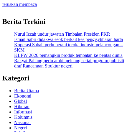
teruskan membaca
Berita Terkini
Nurul Izzah undur jawatan Timbalan Presiden PKR
Ismail Sabri didakwa esok berkait kes pengisytiharan harta
Koperasi Sabah perlu berani teroka industri pelancongan –
SKM
KLFW 2026 pemangkin produk tempatan ke pentas dunia
Rakyat Pahang perlu ambil peluang sertai program publisiti
draf Rancangan Struktur negeri
Kategori
Berita Utama
Ekonomi
Global
Hiburan
Informasi
Kolumnis
Nasional
Negeri