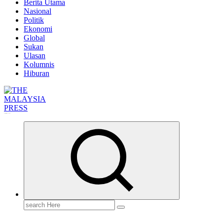
Berita Utama
Nasional
Politik
Ekonomi
Global
Sukan
Ulasan
Kolumnis
Hiburan
Informasi Berfakta Membuka Minda
Search
for: