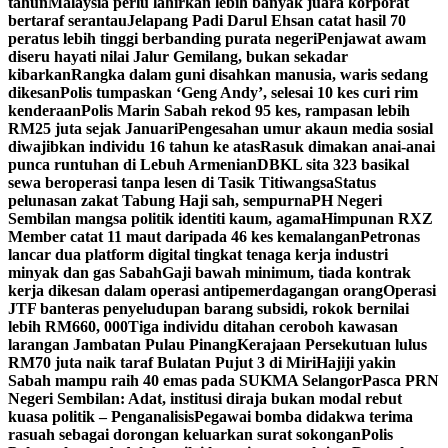
tahun
Malaysia perlu lahirkan lebih banyak juara korporat
bertaraf serantau
Jelapang Padi Darul Ehsan catat hasil 70
peratus lebih tinggi berbanding purata negeri
Penjawat awam
diseru hayati nilai Jalur Gemilang, bukan sekadar
kibarkan
Rangka dalam guni disahkan manusia, waris sedang
dikesan
Polis tumpaskan ‘Geng Andy’, selesai 10 kes curi rim
kenderaan
Polis Marin Sabah rekod 95 kes, rampasan lebih
RM25 juta sejak Januari
Pengesahan umur akaun media sosial
diwajibkan individu 16 tahun ke atas
Rasuk dimakan anai-anai
punca runtuhan di Lebuh Armenian
DBKL sita 323 basikal
sewa beroperasi tanpa lesen di Tasik Titiwangsa
Status
pelunasan zakat Tabung Haji sah, sempurna
PH Negeri
Sembilan mangsa politik identiti kaum, agama
Himpunan RXZ
Member catat 11 maut daripada 46 kes kemalangan
Petronas
lancar dua platform digital tingkat tenaga kerja industri
minyak dan gas Sabah
Gaji bawah minimum, tiada kontrak
kerja dikesan dalam operasi antipemerdagangan orang
Operasi
JTF banteras penyeludupan barang subsidi, rokok bernilai
lebih RM660, 000
Tiga individu ditahan ceroboh kawasan
larangan Jambatan Pulau Pinang
Kerajaan Persekutuan lulus
RM70 juta naik taraf Bulatan Pujut 3 di Miri
Hajiji yakin
Sabah mampu raih 40 emas pada SUKMA Selangor
Pasca PRN
Negeri Sembilan: Adat, institusi diraja bukan modal rebut
kuasa politik – Penganalisis
Pegawai bomba didakwa terima
rasuah sebagai dorongan keluarkan surat sokongan
Polis