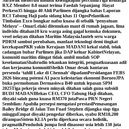
Sarawak menerusi inisiatif kelengkapan percuma
Tiga keluarga
RXZ Member 8.0 maut terima Faedah Sepanjang Hayat
Perkeso
35 hingga 40 Ahli Parlimen dijangka bahas Laporan
RCI Tabung Haji pada sidang khas 11 Ogos
Pelantikan
Timbalan Exco bongkar nafsu kuasa di sebalik ‘penyatuan
Melayu’ – Omar
Lelaki ditemukan maut di rumah jagaan, lima
individu ditahan
10 kru warga asing gagal kemuka dokumen,
vesel nelayan ditahan Maritim Malaysia
Jauteh seru warga
PDRM sambut perubahan, manfaat teknologi demi tingkat
kecekapan
PKR yakin Kerajaan MADANI kekal stabil, tolak
cadangan bubar Parlimen jika DAP keluar Kabinet
Nelayan,
komuniti maritim diingat tidak ambil mudah SOP
keselamatan
Shahrudin tekankan integriti, penguatkuasaan adil
dan kerjasama komuniti
Sheikh Omar desak hantaran
persenda ‘tahlil Loke di Chennah’ dipadam
Persidangan FEBS
2026 bincang potensi AI pacu kelestarian ekonomi Borneo
JPA
buka permohonan Dermasiswa B40 untuk lepasan SPM
2025
Tiga pekerja stesen minyak ditahan salah guna subsidi
BUDI MADANI
Bekas CEO, CFO Tabung Haji ditahan,
disyaki salah guna kuasa RM370 juta
Pasca PRN Negeri
Sembilan: Apabila persepsi mengatasi prestasi
Pemasangan
Bailey Bridge di Jalan Tun Fuad Stephen dijangka siap tiga
minggu
Empat disyaki pengedar diberkas, syabu RM18,200
dirampas
Sistem KLIA perlu diperkasa secara holistik,
pragmatik
Penduduk jumpa fosil dinasour usia lebih 130 juta