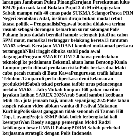
larangan Jambatan Pulau Pinang
Kerajaan Persekutuan lulus
RM70 juta naik taraf Bulatan Pujut 3 di Miri
Hajiji yakin
Sabah mampu raih 40 emas pada SUKMA Selangor
Pasca PRN
Negeri Sembilan: Adat, institusi diraja bukan modal rebut
kuasa politik – Penganalisis
Pegawai bomba didakwa terima
rasuah sebagai dorongan keluarkan surat sokongan
Polis
Pahang lupus dadah bernilai hampir setengah juta
Dua calon
SPM maut, motosikal terlanggar belakang kereta
13 tuntutan
MA63 selesai, Kerajaan MADANI komited muktamad perkara
tertangguh
Nilai ringgit dibuka stabil pada awal
dagangan
Program SMARTCOM 2.0 bawa pendedahan
teknologi ke pedalaman Bekenu
Laluan lama Bentong-Kuala
Lumpur perlu dibuat penilaian risiko
Polis berkas dua lelaki
cuba pecah rumah di Batu Kawa
Pengurusan trafik laluan
Tebobon-Tamparuli perlu diperkasa demi kelancaran
produktiviti
Sabah tekad perkasa tadbir urus pelancongan
melalui MA63 – Jafry
Mukah himpun 160 pakar maritim
jayakan latihan SAREX 2026
Arab Saudi sambut ketibaan
lebih 19.5 juta jemaah haji, umrah sepanjang 2025
Polis tahan
suspek rakam video aibkan wanita di Festival Makanan
Kuching
Polis siasat gangguan tidak senonoh di Taman Hill
Top, Luyang
Projek SSMP tidak boleh terbengkalai kali
keempat
Wan Rosdy anggap pemergian Mohd Radzi
kehilangan besar UMNO Pahang
PDRM Sabah perhebat
kerjasama strategik dengan Polis Indonesia