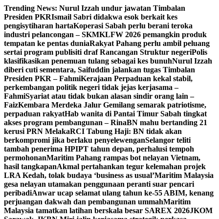
Skip
Trending News:
Nurul Izzah undur jawatan Timbalan
to
Presiden PKR
Ismail Sabri didakwa esok berkait kes
content
pengisytiharan harta
Koperasi Sabah perlu berani teroka
industri pelancongan – SKM
KLFW 2026 pemangkin produk
tempatan ke pentas dunia
Rakyat Pahang perlu ambil peluang
sertai program publisiti draf Rancangan Struktur negeri
Polis
klasifikasikan penemuan tulang sebagai kes bunuh
Nurul Izzah
diberi cuti sementara, Saifuddin jalankan tugas Timbalan
Presiden PKR – Fahmi
Kerajaan Perpaduan kekal stabil,
perkembangan politik negeri tidak jejas kerjasama –
Fahmi
Syariat atau tidak bukan alasan sindir orang lain –
Faiz
Kembara Merdeka Jalur Gemilang semarak patriotisme,
perpaduan rakyat
Hab wanita di Pantai Timur Sabah tingkat
akses program pembangunan – Rina
BN mahu bertanding 21
kerusi PRN Melaka
RCI Tabung Haji: BN tidak akan
berkompromi jika berlaku penyelewengan
Selangor teliti
tambah penerima HPIPT tahun depan, perhalusi tempoh
permohonan
Maritim Pahang rampas bot nelayan Vietnam,
hasil tangkapan
Akmal pertahankan tegur kelemahan projek
LRA Kedah, tolak budaya ‘business as usual’
Maritim Malaysia
gesa nelayan utamakan penggunaan peranti suar pencari
peribadi
Anwar ucap selamat ulang tahun ke-55 ABIM, kenang
perjuangan dakwah dan pembangunan ummah
Maritim
Malaysia tamatkan latihan berskala besar SAREX 2026
JKOM