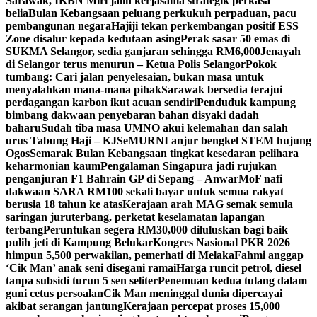
Sarawak, IKBN Miri jalin kerjasama strategik perkasa
belia
Bulan Kebangsaan peluang perkukuh perpaduan, pacu
pembangunan negara
Hajiji tekan perkembangan positif ESS
Zone disalur kepada kedutaan asing
Perak sasar 50 emas di
SUKMA Selangor, sedia ganjaran sehingga RM6,000
Jenayah
di Selangor terus menurun – Ketua Polis Selangor
Pokok
tumbang: Cari jalan penyelesaian, bukan masa untuk
menyalahkan mana-mana pihak
Sarawak bersedia terajui
perdagangan karbon ikut acuan sendiri
Penduduk kampung
bimbang dakwaan penyebaran bahan disyaki dadah
baharu
Sudah tiba masa UMNO akui kelemahan dan salah
urus Tabung Haji – KJ
SeMURNI anjur bengkel STEM hujung
Ogos
Semarak Bulan Kebangsaan tingkat kesedaran pelihara
keharmonian kaum
Pengalaman Singapura jadi rujukan
penganjuran F1 Bahrain GP di Sepang – Anwar
MoF nafi
dakwaan SARA RM100 sekali bayar untuk semua rakyat
berusia 18 tahun ke atas
Kerajaan arah MAG semak semula
saringan juruterbang, perketat keselamatan lapangan
terbang
Peruntukan segera RM30,000 diluluskan bagi baik
pulih jeti di Kampung Belukar
Kongres Nasional PKR 2026
himpun 5,500 perwakilan, pemerhati di Melaka
Fahmi anggap
‘Cik Man’ anak seni disegani ramai
Harga runcit petrol, diesel
tanpa subsidi turun 5 sen seliter
Penemuan kedua tulang dalam
guni cetus persoalan
Cik Man meninggal dunia dipercayai
akibat serangan jantung
Kerajaan percepat proses 15,000