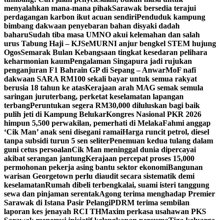
menyalahkan mana-mana pihak
Sarawak bersedia terajui
perdagangan karbon ikut acuan sendiri
Penduduk kampung
bimbang dakwaan penyebaran bahan disyaki dadah
baharu
Sudah tiba masa UMNO akui kelemahan dan salah
urus Tabung Haji – KJ
SeMURNI anjur bengkel STEM hujung
Ogos
Semarak Bulan Kebangsaan tingkat kesedaran pelihara
keharmonian kaum
Pengalaman Singapura jadi rujukan
penganjuran F1 Bahrain GP di Sepang – Anwar
MoF nafi
dakwaan SARA RM100 sekali bayar untuk semua rakyat
berusia 18 tahun ke atas
Kerajaan arah MAG semak semula
saringan juruterbang, perketat keselamatan lapangan
terbang
Peruntukan segera RM30,000 diluluskan bagi baik
pulih jeti di Kampung Belukar
Kongres Nasional PKR 2026
himpun 5,500 perwakilan, pemerhati di Melaka
Fahmi anggap
‘Cik Man’ anak seni disegani ramai
Harga runcit petrol, diesel
tanpa subsidi turun 5 sen seliter
Penemuan kedua tulang dalam
guni cetus persoalan
Cik Man meninggal dunia dipercayai
akibat serangan jantung
Kerajaan percepat proses 15,000
permohonan pekerja asing bantu sektor ekonomi
Bangunan
warisan Georgetown perlu diaudit secara sistematik demi
keselamatan
Rumah dibeli terbengkalai, suami isteri tanggung
sewa dan pinjaman serentak
Agong terima menghadap Premier
Sarawak di Istana Pasir Pelangi
PDRM terima sembilan
laporan kes jenayah RCI TH
Maxim perkasa usahawan PKS