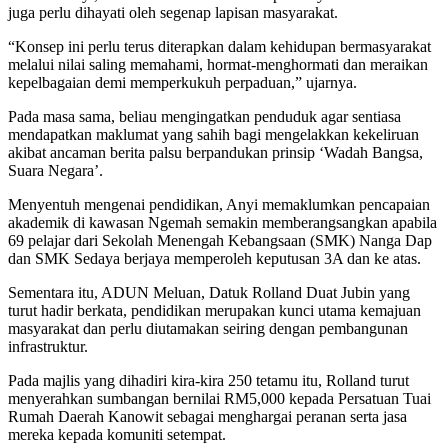
juga perlu dihayati oleh segenap lapisan masyarakat.
“Konsep ini perlu terus diterapkan dalam kehidupan bermasyarakat
melalui nilai saling memahami, hormat-menghormati dan meraikan
kepelbagaian demi memperkukuh perpaduan,” ujarnya.
Pada masa sama, beliau mengingatkan penduduk agar sentiasa
mendapatkan maklumat yang sahih bagi mengelakkan kekeliruan
akibat ancaman berita palsu berpandukan prinsip ‘Wadah Bangsa,
Suara Negara’.
Menyentuh mengenai pendidikan, Anyi memaklumkan pencapaian
akademik di kawasan Ngemah semakin memberangsangkan apabila
69 pelajar dari Sekolah Menengah Kebangsaan (SMK) Nanga Dap
dan SMK Sedaya berjaya memperoleh keputusan 3A dan ke atas.
Sementara itu, ADUN Meluan, Datuk Rolland Duat Jubin yang
turut hadir berkata, pendidikan merupakan kunci utama kemajuan
masyarakat dan perlu diutamakan seiring dengan pembangunan
infrastruktur.
Pada majlis yang dihadiri kira-kira 250 tetamu itu, Rolland turut
menyerahkan sumbangan bernilai RM5,000 kepada Persatuan Tuai
Rumah Daerah Kanowit sebagai menghargai peranan serta jasa
mereka kepada komuniti setempat.