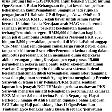
urus Tabung Haji – KJ
SeMURNI anjur bengkel STEM hujung
Ogos
Semarak Bulan Kebangsaan tingkat kesedaran pelihara
keharmonian kaum
Pengalaman Singapura jadi rujukan
penganjuran F1 Bahrain GP di Sepang – Anwar
MoF nafi
dakwaan SARA RM100 sekali bayar untuk semua rakyat
berusia 18 tahun ke atas
Kerajaan arah MAG semak semula
saringan juruterbang, perketat keselamatan lapangan
terbang
Peruntukan segera RM30,000 diluluskan bagi baik
pulih jeti di Kampung Belukar
Kongres Nasional PKR 2026
himpun 5,500 perwakilan, pemerhati di Melaka
Fahmi anggap
‘Cik Man’ anak seni disegani ramai
Harga runcit petrol, diesel
tanpa subsidi turun 5 sen seliter
Penemuan kedua tulang dalam
guni cetus persoalan
Cik Man meninggal dunia dipercayai
akibat serangan jantung
Kerajaan percepat proses 15,000
permohonan pekerja asing bantu sektor ekonomi
Bangunan
warisan Georgetown perlu diaudit secara sistematik demi
keselamatan
Rumah dibeli terbengkalai, suami isteri tanggung
sewa dan pinjaman serentak
Agong terima menghadap Premier
Sarawak di Istana Pasir Pelangi
PDRM terima sembilan
laporan kes jenayah RCI TH
Maxim perkasa usahawan PKS
Sarawak menerusi inisiatif kelengkapan percuma
Tiga keluarga
RXZ Member 8.0 maut terima Faedah Sepanjang Hayat
Perkeso
35 hingga 40 Ahli Parlimen dijangka bahas Laporan
RCI Tabung Haji pada sidang khas 11 Ogos
Pelantikan
Timbalan Exco bongkar nafsu kuasa di sebalik ‘penyatuan