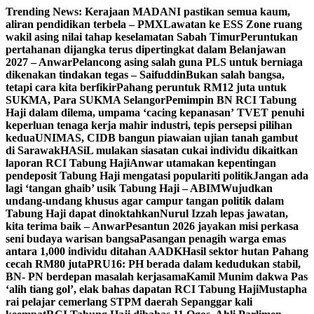
Skip
Trending News:
Kerajaan MADANI pastikan semua kaum,
to
aliran pendidikan terbela – PMX
Lawatan ke ESS Zone ruang
content
wakil asing nilai tahap keselamatan Sabah Timur
Peruntukan
pertahanan dijangka terus dipertingkat dalam Belanjawan
2027 – Anwar
Pelancong asing salah guna PLS untuk berniaga
dikenakan tindakan tegas – Saifuddin
Bukan salah bangsa,
tetapi cara kita berfikir
Pahang peruntuk RM12 juta untuk
SUKMA, Para SUKMA Selangor
Pemimpin BN RCI Tabung
Haji dalam dilema, umpama ‘cacing kepanasan’
TVET penuhi
keperluan tenaga kerja mahir industri, tepis persepsi pilihan
kedua
UNIMAS, CIDB bangun piawaian ujian tanah gambut
di Sarawak
HASiL mulakan siasatan cukai individu dikaitkan
laporan RCI Tabung Haji
Anwar utamakan kepentingan
pendeposit Tabung Haji mengatasi populariti politik
Jangan ada
lagi ‘tangan ghaib’ usik Tabung Haji – ABIM
Wujudkan
undang-undang khusus agar campur tangan politik dalam
Tabung Haji dapat dinoktahkan
Nurul Izzah lepas jawatan,
kita terima baik – Anwar
Pesantun 2026 jayakan misi perkasa
seni budaya warisan bangsa
Pasangan penagih warga emas
antara 1,000 individu ditahan AADK
Hasil sektor hutan Pahang
cecah RM80 juta
PRU16: PH berada dalam kedudukan stabil,
BN- PN berdepan masalah kerjasama
Kamil Munim dakwa Pas
‘alih tiang gol’, elak bahas dapatan RCI Tabung Haji
Mustapha
rai pelajar cemerlang STPM daerah Sepanggar kali