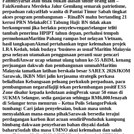
Fahmi
Syariat atau tidak bukan alasan sindir orang lain –
Faiz
Kembara Merdeka Jalur Gemilang semarak patriotisme,
perpaduan rakyat
Hab wanita di Pantai Timur Sabah tingkat
akses program pembangunan – Rina
BN mahu bertanding 21
kerusi PRN Melaka
RCI Tabung Haji: BN tidak akan
berkompromi jika berlaku penyelewengan
Selangor teliti
tambah penerima HPIPT tahun depan, perhalusi tempoh
permohonan
Maritim Pahang rampas bot nelayan Vietnam,
hasil tangkapan
Akmal pertahankan tegur kelemahan projek
LRA Kedah, tolak budaya ‘business as usual’
Maritim Malaysia
gesa nelayan utamakan penggunaan peranti suar pencari
peribadi
Anwar ucap selamat ulang tahun ke-55 ABIM, kenang
perjuangan dakwah dan pembangunan ummah
Maritim
Malaysia tamatkan latihan berskala besar SAREX 2026
JKOM
Sarawak, IKBN Miri jalin kerjasama strategik perkasa
belia
Bulan Kebangsaan peluang perkukuh perpaduan, pacu
pembangunan negara
Hajiji tekan perkembangan positif ESS
Zone disalur kepada kedutaan asing
Perak sasar 50 emas di
SUKMA Selangor, sedia ganjaran sehingga RM6,000
Jenayah
di Selangor terus menurun – Ketua Polis Selangor
Pokok
tumbang: Cari jalan penyelesaian, bukan masa untuk
menyalahkan mana-mana pihak
Sarawak bersedia terajui
perdagangan karbon ikut acuan sendiri
Penduduk kampung
bimbang dakwaan penyebaran bahan disyaki dadah
baharu
Sudah tiba masa UMNO akui kelemahan dan salah