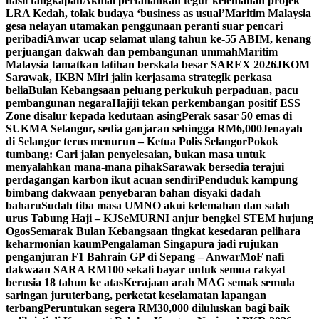
hasil tangkapan
Akmal pertahankan tegur kelemahan projek
LRA Kedah, tolak budaya ‘business as usual’
Maritim Malaysia
gesa nelayan utamakan penggunaan peranti suar pencari
peribadi
Anwar ucap selamat ulang tahun ke-55 ABIM, kenang
perjuangan dakwah dan pembangunan ummah
Maritim
Malaysia tamatkan latihan berskala besar SAREX 2026
JKOM
Sarawak, IKBN Miri jalin kerjasama strategik perkasa
belia
Bulan Kebangsaan peluang perkukuh perpaduan, pacu
pembangunan negara
Hajiji tekan perkembangan positif ESS
Zone disalur kepada kedutaan asing
Perak sasar 50 emas di
SUKMA Selangor, sedia ganjaran sehingga RM6,000
Jenayah
di Selangor terus menurun – Ketua Polis Selangor
Pokok
tumbang: Cari jalan penyelesaian, bukan masa untuk
menyalahkan mana-mana pihak
Sarawak bersedia terajui
perdagangan karbon ikut acuan sendiri
Penduduk kampung
bimbang dakwaan penyebaran bahan disyaki dadah
baharu
Sudah tiba masa UMNO akui kelemahan dan salah
urus Tabung Haji – KJ
SeMURNI anjur bengkel STEM hujung
Ogos
Semarak Bulan Kebangsaan tingkat kesedaran pelihara
keharmonian kaum
Pengalaman Singapura jadi rujukan
penganjuran F1 Bahrain GP di Sepang – Anwar
MoF nafi
dakwaan SARA RM100 sekali bayar untuk semua rakyat
berusia 18 tahun ke atas
Kerajaan arah MAG semak semula
saringan juruterbang, perketat keselamatan lapangan
terbang
Peruntukan segera RM30,000 diluluskan bagi baik