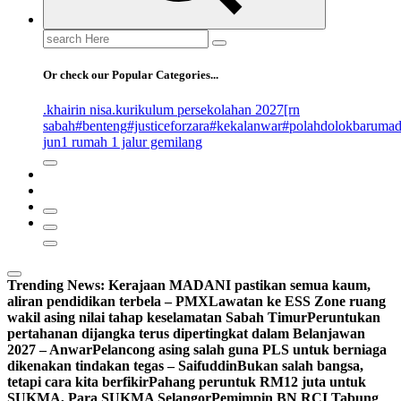
Search
for:
Or check our Popular Categories...
.khairin nisa
.kurikulum persekolahan 2027
[rn
sabah
#benteng
#justiceforzara
#kekalanwar
#polahdolokbaruma
jun
1 rumah 1 jalur gemilang
Trending News:
Kerajaan MADANI pastikan semua kaum,
aliran pendidikan terbela – PMX
Lawatan ke ESS Zone ruang
wakil asing nilai tahap keselamatan Sabah Timur
Peruntukan
pertahanan dijangka terus dipertingkat dalam Belanjawan
2027 – Anwar
Pelancong asing salah guna PLS untuk berniaga
dikenakan tindakan tegas – Saifuddin
Bukan salah bangsa,
tetapi cara kita berfikir
Pahang peruntuk RM12 juta untuk
SUKMA, Para SUKMA Selangor
Pemimpin BN RCI Tabung