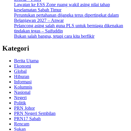
Lawatan ke ESS Zone ruang wakil asing nilai tahap
keselamatan Sabah Timur
Peruntukan pertahanan dijangka terus dipertingkat dalam
Belanjawan 2027 – Anwar
Pelancong asing salah guna PLS untuk berniaga dikenakan
tindakan tegas – Saifuddin
Bukan salah bangsa, tetapi cara kita berfikir
Kategori
Berita Utama
Ekonomi
Global
Hiburan
Informasi
Kolumnis
Nasional
Negeri
Politik
PRN Johor
PRN Negeri Sembilan
PRN17 Sabah
Rencam
Sukan