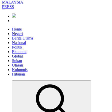
Informasi Berfakta Membuka Minda
Home
Negeri
Berita Utama
Nasional
Politik
Ekonomi
Global
Sukan
Ulasan
Kolumnis
Hiburan