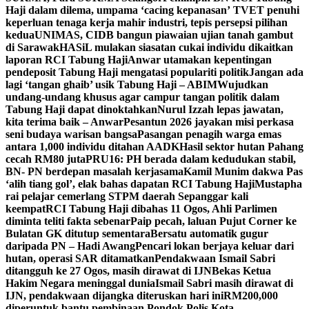
Haji dalam dilema, umpama ‘cacing kepanasan’
TVET penuhi
keperluan tenaga kerja mahir industri, tepis persepsi pilihan
kedua
UNIMAS, CIDB bangun piawaian ujian tanah gambut
di Sarawak
HASiL mulakan siasatan cukai individu dikaitkan
laporan RCI Tabung Haji
Anwar utamakan kepentingan
pendeposit Tabung Haji mengatasi populariti politik
Jangan ada
lagi ‘tangan ghaib’ usik Tabung Haji – ABIM
Wujudkan
undang-undang khusus agar campur tangan politik dalam
Tabung Haji dapat dinoktahkan
Nurul Izzah lepas jawatan,
kita terima baik – Anwar
Pesantun 2026 jayakan misi perkasa
seni budaya warisan bangsa
Pasangan penagih warga emas
antara 1,000 individu ditahan AADK
Hasil sektor hutan Pahang
cecah RM80 juta
PRU16: PH berada dalam kedudukan stabil,
BN- PN berdepan masalah kerjasama
Kamil Munim dakwa Pas
‘alih tiang gol’, elak bahas dapatan RCI Tabung Haji
Mustapha
rai pelajar cemerlang STPM daerah Sepanggar kali
keempat
RCI Tabung Haji dibahas 11 Ogos, Ahli Parlimen
diminta teliti fakta sebenar
Paip pecah, laluan Pujut Corner ke
Bulatan GK ditutup sementara
Bersatu automatik gugur
daripada PN – Hadi Awang
Pencari lokan berjaya keluar dari
hutan, operasi SAR ditamatkan
Pendakwaan Ismail Sabri
ditangguh ke 27 Ogos, masih dirawat di IJN
Bekas Ketua
Hakim Negara meninggal dunia
Ismail Sabri masih dirawat di
IJN, pendakwaan dijangka diteruskan hari ini
RM200,000
diperuntuk bantu pembinaan Pondok Polis Kota