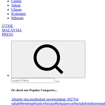
Global
Sukan
Ulasan
Kolumnis
Hiburan
Informasi Berfakta Membuka Minda
Search
for:
Or check our Popular Categories...
.khairin nisa
.kurikulum persekolahan 2027
[rn
sabah
#benteng
#justiceforzara
#kekalanwar
#polahdolokbaruma