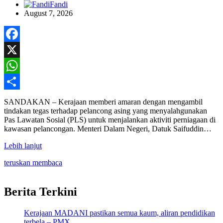
Fandi
August 7, 2026
Facebook
X
WhatsApp
Share
SANDAKAN – Kerajaan memberi amaran dengan mengambil
tindakan tegas terhadap pelancong asing yang menyalahgunakan
Pas Lawatan Sosial (PLS) untuk menjalankan aktiviti perniagaan di
kawasan pelancongan. Menteri Dalam Negeri, Datuk Saifuddin…
Lebih lanjut
teruskan membaca
Berita Terkini
Kerajaan MADANI pastikan semua kaum, aliran pendidikan
terbela – PMX