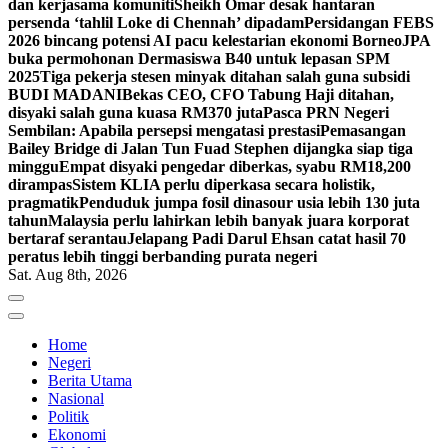
dan kerjasama komuniti
Sheikh Omar desak hantaran
persenda ‘tahlil Loke di Chennah’ dipadam
Persidangan FEBS
2026 bincang potensi AI pacu kelestarian ekonomi Borneo
JPA
buka permohonan Dermasiswa B40 untuk lepasan SPM
2025
Tiga pekerja stesen minyak ditahan salah guna subsidi
BUDI MADANI
Bekas CEO, CFO Tabung Haji ditahan,
disyaki salah guna kuasa RM370 juta
Pasca PRN Negeri
Sembilan: Apabila persepsi mengatasi prestasi
Pemasangan
Bailey Bridge di Jalan Tun Fuad Stephen dijangka siap tiga
minggu
Empat disyaki pengedar diberkas, syabu RM18,200
dirampas
Sistem KLIA perlu diperkasa secara holistik,
pragmatik
Penduduk jumpa fosil dinasour usia lebih 130 juta
tahun
Malaysia perlu lahirkan lebih banyak juara korporat
bertaraf serantau
Jelapang Padi Darul Ehsan catat hasil 70
peratus lebih tinggi berbanding purata negeri
Sat. Aug 8th, 2026
Home
Negeri
Berita Utama
Nasional
Politik
Ekonomi