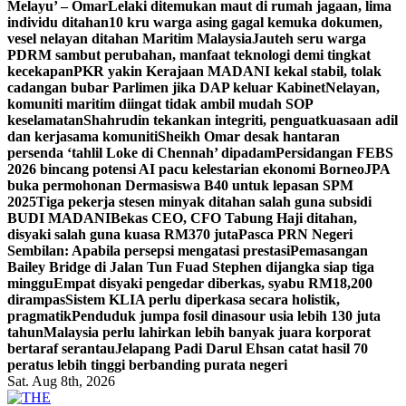
Melayu’ – Omar
Lelaki ditemukan maut di rumah jagaan, lima
individu ditahan
10 kru warga asing gagal kemuka dokumen,
vesel nelayan ditahan Maritim Malaysia
Jauteh seru warga
PDRM sambut perubahan, manfaat teknologi demi tingkat
kecekapan
PKR yakin Kerajaan MADANI kekal stabil, tolak
cadangan bubar Parlimen jika DAP keluar Kabinet
Nelayan,
komuniti maritim diingat tidak ambil mudah SOP
keselamatan
Shahrudin tekankan integriti, penguatkuasaan adil
dan kerjasama komuniti
Sheikh Omar desak hantaran
persenda ‘tahlil Loke di Chennah’ dipadam
Persidangan FEBS
2026 bincang potensi AI pacu kelestarian ekonomi Borneo
JPA
buka permohonan Dermasiswa B40 untuk lepasan SPM
2025
Tiga pekerja stesen minyak ditahan salah guna subsidi
BUDI MADANI
Bekas CEO, CFO Tabung Haji ditahan,
disyaki salah guna kuasa RM370 juta
Pasca PRN Negeri
Sembilan: Apabila persepsi mengatasi prestasi
Pemasangan
Bailey Bridge di Jalan Tun Fuad Stephen dijangka siap tiga
minggu
Empat disyaki pengedar diberkas, syabu RM18,200
dirampas
Sistem KLIA perlu diperkasa secara holistik,
pragmatik
Penduduk jumpa fosil dinasour usia lebih 130 juta
tahun
Malaysia perlu lahirkan lebih banyak juara korporat
bertaraf serantau
Jelapang Padi Darul Ehsan catat hasil 70
peratus lebih tinggi berbanding purata negeri
Sat. Aug 8th, 2026