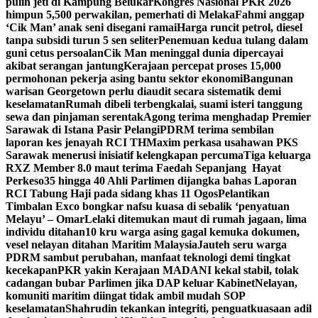
pulih jeti di Kampung Belukar
Kongres Nasional PKR 2026
himpun 5,500 perwakilan, pemerhati di Melaka
Fahmi anggap
‘Cik Man’ anak seni disegani ramai
Harga runcit petrol, diesel
tanpa subsidi turun 5 sen seliter
Penemuan kedua tulang dalam
guni cetus persoalan
Cik Man meninggal dunia dipercayai
akibat serangan jantung
Kerajaan percepat proses 15,000
permohonan pekerja asing bantu sektor ekonomi
Bangunan
warisan Georgetown perlu diaudit secara sistematik demi
keselamatan
Rumah dibeli terbengkalai, suami isteri tanggung
sewa dan pinjaman serentak
Agong terima menghadap Premier
Sarawak di Istana Pasir Pelangi
PDRM terima sembilan
laporan kes jenayah RCI TH
Maxim perkasa usahawan PKS
Sarawak menerusi inisiatif kelengkapan percuma
Tiga keluarga
RXZ Member 8.0 maut terima Faedah Sepanjang Hayat
Perkeso
35 hingga 40 Ahli Parlimen dijangka bahas Laporan
RCI Tabung Haji pada sidang khas 11 Ogos
Pelantikan
Timbalan Exco bongkar nafsu kuasa di sebalik ‘penyatuan
Melayu’ – Omar
Lelaki ditemukan maut di rumah jagaan, lima
individu ditahan
10 kru warga asing gagal kemuka dokumen,
vesel nelayan ditahan Maritim Malaysia
Jauteh seru warga
PDRM sambut perubahan, manfaat teknologi demi tingkat
kecekapan
PKR yakin Kerajaan MADANI kekal stabil, tolak
cadangan bubar Parlimen jika DAP keluar Kabinet
Nelayan,
komuniti maritim diingat tidak ambil mudah SOP
keselamatan
Shahrudin tekankan integriti, penguatkuasaan adil