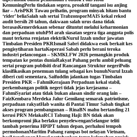
Kemuning
Perlu tindakan segera, proaktif tangani isu anjing
liar – Aris
PKR Tawau prihatin, program minyak hitam bantu
‘rider’ belia
Salah sah sertai Trabzonspor
MAIS kekal rekod
audit bersih 20 tahun, dakwaan salah urus dana tidak
berasas
Kemerdekaan sebenar dituntut melalui keharmonian
dan perpaduan utuh
PM arah siasatan segera tiga anggota polis
maut terkena renjatan elektrik
Nurul Izzah undur jawatan
Timbalan Presiden PKR
Ismail Sabri didakwa esok berkait kes
pengisytiharan harta
Koperasi Sabah perlu berani teroka
industri pelancongan – SKM
KLFW 2026 pemangkin produk
tempatan ke pentas dunia
Rakyat Pahang perlu ambil peluang
sertai program publisiti draf Rancangan Struktur negeri
Polis
klasifikasikan penemuan tulang sebagai kes bunuh
Nurul Izzah
diberi cuti sementara, Saifuddin jalankan tugas Timbalan
Presiden PKR – Fahmi
Kerajaan Perpaduan kekal stabil,
perkembangan politik negeri tidak jejas kerjasama –
Fahmi
Syariat atau tidak bukan alasan sindir orang lain –
Faiz
Kembara Merdeka Jalur Gemilang semarak patriotisme,
perpaduan rakyat
Hab wanita di Pantai Timur Sabah tingkat
akses program pembangunan – Rina
BN mahu bertanding 21
kerusi PRN Melaka
RCI Tabung Haji: BN tidak akan
berkompromi jika berlaku penyelewengan
Selangor teliti
tambah penerima HPIPT tahun depan, perhalusi tempoh
permohonan
Maritim Pahang rampas bot nelayan Vietnam,