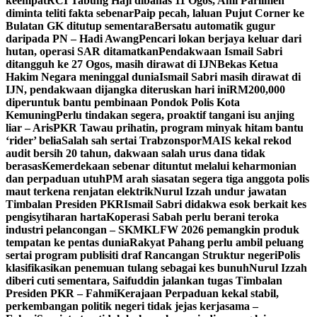
keempat
RCI Tabung Haji dibahas 11 Ogos, Ahli Parlimen
diminta teliti fakta sebenar
Paip pecah, laluan Pujut Corner ke
Bulatan GK ditutup sementara
Bersatu automatik gugur
daripada PN – Hadi Awang
Pencari lokan berjaya keluar dari
hutan, operasi SAR ditamatkan
Pendakwaan Ismail Sabri
ditangguh ke 27 Ogos, masih dirawat di IJN
Bekas Ketua
Hakim Negara meninggal dunia
Ismail Sabri masih dirawat di
IJN, pendakwaan dijangka diteruskan hari ini
RM200,000
diperuntuk bantu pembinaan Pondok Polis Kota
Kemuning
Perlu tindakan segera, proaktif tangani isu anjing
liar – Aris
PKR Tawau prihatin, program minyak hitam bantu
‘rider’ belia
Salah sah sertai Trabzonspor
MAIS kekal rekod
audit bersih 20 tahun, dakwaan salah urus dana tidak
berasas
Kemerdekaan sebenar dituntut melalui keharmonian
dan perpaduan utuh
PM arah siasatan segera tiga anggota polis
maut terkena renjatan elektrik
Nurul Izzah undur jawatan
Timbalan Presiden PKR
Ismail Sabri didakwa esok berkait kes
pengisytiharan harta
Koperasi Sabah perlu berani teroka
industri pelancongan – SKM
KLFW 2026 pemangkin produk
tempatan ke pentas dunia
Rakyat Pahang perlu ambil peluang
sertai program publisiti draf Rancangan Struktur negeri
Polis
klasifikasikan penemuan tulang sebagai kes bunuh
Nurul Izzah
diberi cuti sementara, Saifuddin jalankan tugas Timbalan
Presiden PKR – Fahmi
Kerajaan Perpaduan kekal stabil,
perkembangan politik negeri tidak jejas kerjasama –