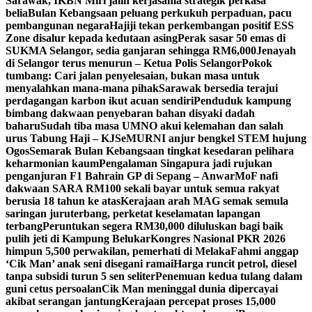
Sarawak, IKBN Miri jalin kerjasama strategik perkasa
belia
Bulan Kebangsaan peluang perkukuh perpaduan, pacu
pembangunan negara
Hajiji tekan perkembangan positif ESS
Zone disalur kepada kedutaan asing
Perak sasar 50 emas di
SUKMA Selangor, sedia ganjaran sehingga RM6,000
Jenayah
di Selangor terus menurun – Ketua Polis Selangor
Pokok
tumbang: Cari jalan penyelesaian, bukan masa untuk
menyalahkan mana-mana pihak
Sarawak bersedia terajui
perdagangan karbon ikut acuan sendiri
Penduduk kampung
bimbang dakwaan penyebaran bahan disyaki dadah
baharu
Sudah tiba masa UMNO akui kelemahan dan salah
urus Tabung Haji – KJ
SeMURNI anjur bengkel STEM hujung
Ogos
Semarak Bulan Kebangsaan tingkat kesedaran pelihara
keharmonian kaum
Pengalaman Singapura jadi rujukan
penganjuran F1 Bahrain GP di Sepang – Anwar
MoF nafi
dakwaan SARA RM100 sekali bayar untuk semua rakyat
berusia 18 tahun ke atas
Kerajaan arah MAG semak semula
saringan juruterbang, perketat keselamatan lapangan
terbang
Peruntukan segera RM30,000 diluluskan bagi baik
pulih jeti di Kampung Belukar
Kongres Nasional PKR 2026
himpun 5,500 perwakilan, pemerhati di Melaka
Fahmi anggap
‘Cik Man’ anak seni disegani ramai
Harga runcit petrol, diesel
tanpa subsidi turun 5 sen seliter
Penemuan kedua tulang dalam
guni cetus persoalan
Cik Man meninggal dunia dipercayai
akibat serangan jantung
Kerajaan percepat proses 15,000