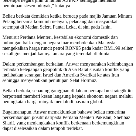
beberapa negara jiran di rantau ASEAN sehingga memaksa
penutupan stesen minyak,” katanya.
Beliau berkata demikian ketika berucap pada majlis Jamuan Minum
Petang bersama komuniti nelayan, peladang dan masyarakat
setempat di Medan Selera Pantai Leka, di sini pada Isnin.
Menurut Perdana Menteri, kestabilan ekonomi domestik dan
hubungan baik dengan negara luar membolehkan Malaysia
mengekalkan harga runcit petrol RON95 pada kadar RM1.99 seliter,
sekali gus menjadikannya antara yang terendah di dunia.
Dalam perkembangan berkaitan, Anwar menyuarakan kebimbangan
terhadap ketegangan geopolitik di Asia Barat susulan konflik yang
melibatkan serangan Israel dan Amerika Syarikat ke atas Iran
sehingga menyebabkan penutupan Selat Hormuz.
Beliau berkata, sebarang gangguan di laluan perkapalan strategik itu
berpotensi memberi kesan langsung kepada ekonomi negara melalui
peningkatan harga minyak mentah di pasaran global.
Bagaimanapun, Anwar memaklumkan bahawa beliau menerima
perkembangan positif daripada Perdana Menteri Pakistan, Shehbaz
Sharif, yang menjangkakan konflik berkenaan berkemungkinan
dapat diselesaikan dalam tempoh terdekat.