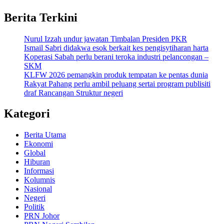
Berita Terkini
Nurul Izzah undur jawatan Timbalan Presiden PKR
Ismail Sabri didakwa esok berkait kes pengisytiharan harta
Koperasi Sabah perlu berani teroka industri pelancongan –
SKM
KLFW 2026 pemangkin produk tempatan ke pentas dunia
Rakyat Pahang perlu ambil peluang sertai program publisiti
draf Rancangan Struktur negeri
Kategori
Berita Utama
Ekonomi
Global
Hiburan
Informasi
Kolumnis
Nasional
Negeri
Politik
PRN Johor