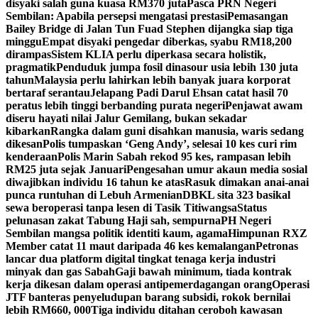
disyaki salah guna kuasa RM370 juta
Pasca PRN Negeri
Sembilan: Apabila persepsi mengatasi prestasi
Pemasangan
Bailey Bridge di Jalan Tun Fuad Stephen dijangka siap tiga
minggu
Empat disyaki pengedar diberkas, syabu RM18,200
dirampas
Sistem KLIA perlu diperkasa secara holistik,
pragmatik
Penduduk jumpa fosil dinasour usia lebih 130 juta
tahun
Malaysia perlu lahirkan lebih banyak juara korporat
bertaraf serantau
Jelapang Padi Darul Ehsan catat hasil 70
peratus lebih tinggi berbanding purata negeri
Penjawat awam
diseru hayati nilai Jalur Gemilang, bukan sekadar
kibarkan
Rangka dalam guni disahkan manusia, waris sedang
dikesan
Polis tumpaskan ‘Geng Andy’, selesai 10 kes curi rim
kenderaan
Polis Marin Sabah rekod 95 kes, rampasan lebih
RM25 juta sejak Januari
Pengesahan umur akaun media sosial
diwajibkan individu 16 tahun ke atas
Rasuk dimakan anai-anai
punca runtuhan di Lebuh Armenian
DBKL sita 323 basikal
sewa beroperasi tanpa lesen di Tasik Titiwangsa
Status
pelunasan zakat Tabung Haji sah, sempurna
PH Negeri
Sembilan mangsa politik identiti kaum, agama
Himpunan RXZ
Member catat 11 maut daripada 46 kes kemalangan
Petronas
lancar dua platform digital tingkat tenaga kerja industri
minyak dan gas Sabah
Gaji bawah minimum, tiada kontrak
kerja dikesan dalam operasi antipemerdagangan orang
Operasi
JTF banteras penyeludupan barang subsidi, rokok bernilai
lebih RM660, 000
Tiga individu ditahan ceroboh kawasan