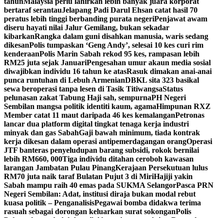
tahun
Malaysia perlu lahirkan lebih banyak juara korporat
bertaraf serantau
Jelapang Padi Darul Ehsan catat hasil 70
peratus lebih tinggi berbanding purata negeri
Penjawat awam
diseru hayati nilai Jalur Gemilang, bukan sekadar
kibarkan
Rangka dalam guni disahkan manusia, waris sedang
dikesan
Polis tumpaskan ‘Geng Andy’, selesai 10 kes curi rim
kenderaan
Polis Marin Sabah rekod 95 kes, rampasan lebih
RM25 juta sejak Januari
Pengesahan umur akaun media sosial
diwajibkan individu 16 tahun ke atas
Rasuk dimakan anai-anai
punca runtuhan di Lebuh Armenian
DBKL sita 323 basikal
sewa beroperasi tanpa lesen di Tasik Titiwangsa
Status
pelunasan zakat Tabung Haji sah, sempurna
PH Negeri
Sembilan mangsa politik identiti kaum, agama
Himpunan RXZ
Member catat 11 maut daripada 46 kes kemalangan
Petronas
lancar dua platform digital tingkat tenaga kerja industri
minyak dan gas Sabah
Gaji bawah minimum, tiada kontrak
kerja dikesan dalam operasi antipemerdagangan orang
Operasi
JTF banteras penyeludupan barang subsidi, rokok bernilai
lebih RM660, 000
Tiga individu ditahan ceroboh kawasan
larangan Jambatan Pulau Pinang
Kerajaan Persekutuan lulus
RM70 juta naik taraf Bulatan Pujut 3 di Miri
Hajiji yakin
Sabah mampu raih 40 emas pada SUKMA Selangor
Pasca PRN
Negeri Sembilan: Adat, institusi diraja bukan modal rebut
kuasa politik – Penganalisis
Pegawai bomba didakwa terima
rasuah sebagai dorongan keluarkan surat sokongan
Polis