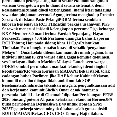
permohonan pekerja asing bantu sektor ekonomi
Bangunan
warisan Georgetown perlu diaudit secara sistematik demi
keselamatan
Rumah dibeli terbengkalai, suami isteri tanggung
sewa dan pinjaman serentak
Agong terima menghadap Premier
Sarawak di Istana Pasir Pelangi
PDRM terima sembilan
laporan kes jenayah RCI TH
Maxim perkasa usahawan PKS
Sarawak menerusi inisiatif kelengkapan percuma
Tiga keluarga
RXZ Member 8.0 maut terima Faedah Sepanjang Hayat
Perkeso
35 hingga 40 Ahli Parlimen dijangka bahas Laporan
RCI Tabung Haji pada sidang khas 11 Ogos
Pelantikan
Timbalan Exco bongkar nafsu kuasa di sebalik ‘penyatuan
Melayu’ – Omar
Lelaki ditemukan maut di rumah jagaan, lima
individu ditahan
10 kru warga asing gagal kemuka dokumen,
vesel nelayan ditahan Maritim Malaysia
Jauteh seru warga
PDRM sambut perubahan, manfaat teknologi demi tingkat
kecekapan
PKR yakin Kerajaan MADANI kekal stabil, tolak
cadangan bubar Parlimen jika DAP keluar Kabinet
Nelayan,
komuniti maritim diingat tidak ambil mudah SOP
keselamatan
Shahrudin tekankan integriti, penguatkuasaan adil
dan kerjasama komuniti
Sheikh Omar desak hantaran
persenda ‘tahlil Loke di Chennah’ dipadam
Persidangan FEBS
2026 bincang potensi AI pacu kelestarian ekonomi Borneo
JPA
buka permohonan Dermasiswa B40 untuk lepasan SPM
2025
Tiga pekerja stesen minyak ditahan salah guna subsidi
BUDI MADANI
Bekas CEO, CFO Tabung Haji ditahan,