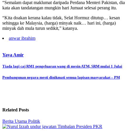
“Semalam dapat maklumat daripada Perdana Menteri Pakistan, dia
kata akan tandatangan mungkin hari Jumaat selesai perang itu.
“Kita doakan kerana kalau tidak, Selat Hormuz ditutup… kesan
sehingga ke Malaysia, (harga) minyak naik… hari ini, (harga)
minyak dah mula turun sedikit,” katanya.
anwar ibrahim
Yaya Amir
Post
Tiada lagi caj RM1 pengeluaran wang di mesin ATM, SRM mulai 1 Julai
navigation
Pembangunan negara mesti dinikmati semua lapisan masyarakat – PM
Related Posts
Berita Utama
Politik