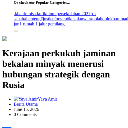
Or check our Popular Categories...
.khairin nisa
.kurikulum persekolahan 2027
[rn
sabah
#benteng
#justiceforzara
#kekalanwar
#polahdolokbaruma
jun
1 rumah 1 jalur gemilang
Kerajaan perkukuh jaminan
bekalan minyak menerusi
hubungan strategik dengan
Rusia
Yaya Amir
Berita Utama
June 15, 2026
0 Comments