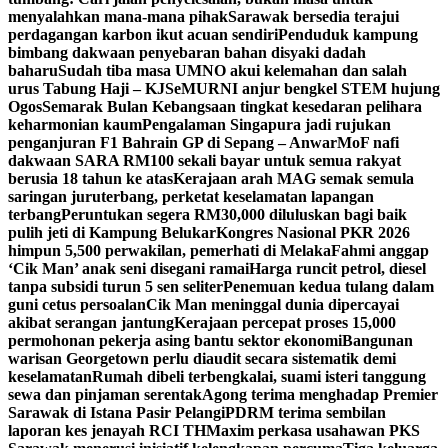
menyalahkan mana-mana pihak
Sarawak bersedia terajui
perdagangan karbon ikut acuan sendiri
Penduduk kampung
bimbang dakwaan penyebaran bahan disyaki dadah
baharu
Sudah tiba masa UMNO akui kelemahan dan salah
urus Tabung Haji – KJ
SeMURNI anjur bengkel STEM hujung
Ogos
Semarak Bulan Kebangsaan tingkat kesedaran pelihara
keharmonian kaum
Pengalaman Singapura jadi rujukan
penganjuran F1 Bahrain GP di Sepang – Anwar
MoF nafi
dakwaan SARA RM100 sekali bayar untuk semua rakyat
berusia 18 tahun ke atas
Kerajaan arah MAG semak semula
saringan juruterbang, perketat keselamatan lapangan
terbang
Peruntukan segera RM30,000 diluluskan bagi baik
pulih jeti di Kampung Belukar
Kongres Nasional PKR 2026
himpun 5,500 perwakilan, pemerhati di Melaka
Fahmi anggap
‘Cik Man’ anak seni disegani ramai
Harga runcit petrol, diesel
tanpa subsidi turun 5 sen seliter
Penemuan kedua tulang dalam
guni cetus persoalan
Cik Man meninggal dunia dipercayai
akibat serangan jantung
Kerajaan percepat proses 15,000
permohonan pekerja asing bantu sektor ekonomi
Bangunan
warisan Georgetown perlu diaudit secara sistematik demi
keselamatan
Rumah dibeli terbengkalai, suami isteri tanggung
sewa dan pinjaman serentak
Agong terima menghadap Premier
Sarawak di Istana Pasir Pelangi
PDRM terima sembilan
laporan kes jenayah RCI TH
Maxim perkasa usahawan PKS