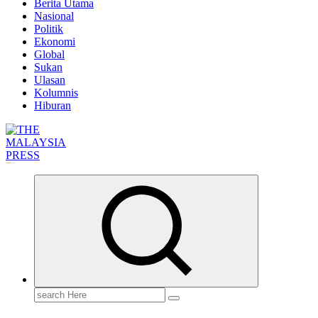
Berita Utama
Nasional
Politik
Ekonomi
Global
Sukan
Ulasan
Kolumnis
Hiburan
Informasi Berfakta Membuka Minda
Search
for: