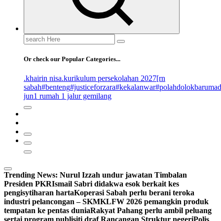
Search
for:
Or check our Popular Categories...
.khairin nisa
.kurikulum persekolahan 2027
[rn
sabah
#benteng
#justiceforzara
#kekalanwar
#polahdolokbaruma
jun
1 rumah 1 jalur gemilang
Trending News:
Nurul Izzah undur jawatan Timbalan
Presiden PKR
Ismail Sabri didakwa esok berkait kes
pengisytiharan harta
Koperasi Sabah perlu berani teroka
industri pelancongan – SKM
KLFW 2026 pemangkin produk
tempatan ke pentas dunia
Rakyat Pahang perlu ambil peluang
sertai program publisiti draf Rancangan Struktur negeri
Polis