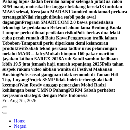
Pahang lupus dadah bernilai hampir setengah juta
Dua calon
SPM maut, motosikal terlanggar belakang kereta
13 tuntutan
MA63 selesai, Kerajaan MADANI komited muktamad perkara
tertangguh
Nilai ringgit dibuka stabil pada awal
dagangan
Program SMARTCOM 2.0 bawa pendedahan
teknologi ke pedalaman Bekenu
Laluan lama Bentong-Kuala
Lumpur perlu dibuat penilaian risiko
Polis berkas dua lelaki
cuba pecah rumah di Batu Kawa
Pengurusan trafik laluan
Tebobon-Tamparuli perlu diperkasa demi kelancaran
produktiviti
Sabah tekad perkasa tadbir urus pelancongan
melalui MA63 – Jafry
Mukah himpun 160 pakar maritim
jayakan latihan SAREX 2026
Arab Saudi sambut ketibaan
lebih 19.5 juta jemaah haji, umrah sepanjang 2025
Polis tahan
suspek rakam video aibkan wanita di Festival Makanan
Kuching
Polis siasat gangguan tidak senonoh di Taman Hill
Top, Luyang
Projek SSMP tidak boleh terbengkalai kali
keempat
Wan Rosdy anggap pemergian Mohd Radzi
kehilangan besar UMNO Pahang
PDRM Sabah perhebat
kerjasama strategik dengan Polis Indonesia
Fri. Aug 7th, 2026
Home
Negeri