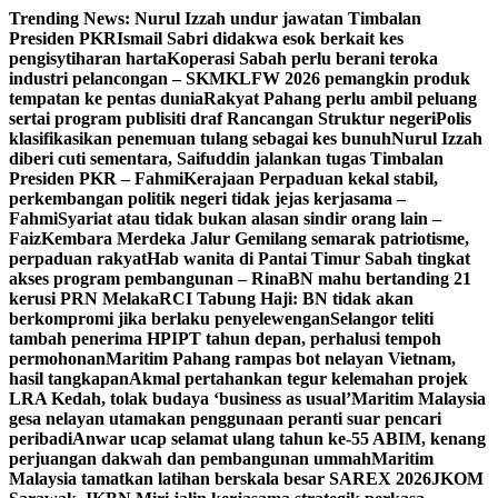
Skip
Trending News:
Nurul Izzah undur jawatan Timbalan
to
Presiden PKR
Ismail Sabri didakwa esok berkait kes
content
pengisytiharan harta
Koperasi Sabah perlu berani teroka
industri pelancongan – SKM
KLFW 2026 pemangkin produk
tempatan ke pentas dunia
Rakyat Pahang perlu ambil peluang
sertai program publisiti draf Rancangan Struktur negeri
Polis
klasifikasikan penemuan tulang sebagai kes bunuh
Nurul Izzah
diberi cuti sementara, Saifuddin jalankan tugas Timbalan
Presiden PKR – Fahmi
Kerajaan Perpaduan kekal stabil,
perkembangan politik negeri tidak jejas kerjasama –
Fahmi
Syariat atau tidak bukan alasan sindir orang lain –
Faiz
Kembara Merdeka Jalur Gemilang semarak patriotisme,
perpaduan rakyat
Hab wanita di Pantai Timur Sabah tingkat
akses program pembangunan – Rina
BN mahu bertanding 21
kerusi PRN Melaka
RCI Tabung Haji: BN tidak akan
berkompromi jika berlaku penyelewengan
Selangor teliti
tambah penerima HPIPT tahun depan, perhalusi tempoh
permohonan
Maritim Pahang rampas bot nelayan Vietnam,
hasil tangkapan
Akmal pertahankan tegur kelemahan projek
LRA Kedah, tolak budaya ‘business as usual’
Maritim Malaysia
gesa nelayan utamakan penggunaan peranti suar pencari
peribadi
Anwar ucap selamat ulang tahun ke-55 ABIM, kenang
perjuangan dakwah dan pembangunan ummah
Maritim
Malaysia tamatkan latihan berskala besar SAREX 2026
JKOM