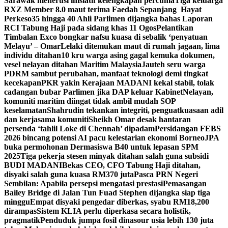
Sarawak menerusi inisiatif kelengkapan percuma
Tiga keluarga
RXZ Member 8.0 maut terima Faedah Sepanjang Hayat
Perkeso
35 hingga 40 Ahli Parlimen dijangka bahas Laporan
RCI Tabung Haji pada sidang khas 11 Ogos
Pelantikan
Timbalan Exco bongkar nafsu kuasa di sebalik ‘penyatuan
Melayu’ – Omar
Lelaki ditemukan maut di rumah jagaan, lima
individu ditahan
10 kru warga asing gagal kemuka dokumen,
vesel nelayan ditahan Maritim Malaysia
Jauteh seru warga
PDRM sambut perubahan, manfaat teknologi demi tingkat
kecekapan
PKR yakin Kerajaan MADANI kekal stabil, tolak
cadangan bubar Parlimen jika DAP keluar Kabinet
Nelayan,
komuniti maritim diingat tidak ambil mudah SOP
keselamatan
Shahrudin tekankan integriti, penguatkuasaan adil
dan kerjasama komuniti
Sheikh Omar desak hantaran
persenda ‘tahlil Loke di Chennah’ dipadam
Persidangan FEBS
2026 bincang potensi AI pacu kelestarian ekonomi Borneo
JPA
buka permohonan Dermasiswa B40 untuk lepasan SPM
2025
Tiga pekerja stesen minyak ditahan salah guna subsidi
BUDI MADANI
Bekas CEO, CFO Tabung Haji ditahan,
disyaki salah guna kuasa RM370 juta
Pasca PRN Negeri
Sembilan: Apabila persepsi mengatasi prestasi
Pemasangan
Bailey Bridge di Jalan Tun Fuad Stephen dijangka siap tiga
minggu
Empat disyaki pengedar diberkas, syabu RM18,200
dirampas
Sistem KLIA perlu diperkasa secara holistik,
pragmatik
Penduduk jumpa fosil dinasour usia lebih 130 juta