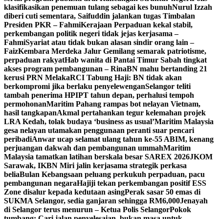
klasifikasikan penemuan tulang sebagai kes bunuh
Nurul Izzah
diberi cuti sementara, Saifuddin jalankan tugas Timbalan
Presiden PKR – Fahmi
Kerajaan Perpaduan kekal stabil,
perkembangan politik negeri tidak jejas kerjasama –
Fahmi
Syariat atau tidak bukan alasan sindir orang lain –
Faiz
Kembara Merdeka Jalur Gemilang semarak patriotisme,
perpaduan rakyat
Hab wanita di Pantai Timur Sabah tingkat
akses program pembangunan – Rina
BN mahu bertanding 21
kerusi PRN Melaka
RCI Tabung Haji: BN tidak akan
berkompromi jika berlaku penyelewengan
Selangor teliti
tambah penerima HPIPT tahun depan, perhalusi tempoh
permohonan
Maritim Pahang rampas bot nelayan Vietnam,
hasil tangkapan
Akmal pertahankan tegur kelemahan projek
LRA Kedah, tolak budaya ‘business as usual’
Maritim Malaysia
gesa nelayan utamakan penggunaan peranti suar pencari
peribadi
Anwar ucap selamat ulang tahun ke-55 ABIM, kenang
perjuangan dakwah dan pembangunan ummah
Maritim
Malaysia tamatkan latihan berskala besar SAREX 2026
JKOM
Sarawak, IKBN Miri jalin kerjasama strategik perkasa
belia
Bulan Kebangsaan peluang perkukuh perpaduan, pacu
pembangunan negara
Hajiji tekan perkembangan positif ESS
Zone disalur kepada kedutaan asing
Perak sasar 50 emas di
SUKMA Selangor, sedia ganjaran sehingga RM6,000
Jenayah
di Selangor terus menurun – Ketua Polis Selangor
Pokok
tumbang: Cari jalan penyelesaian, bukan masa untuk