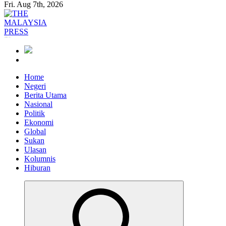
Fri. Aug 7th, 2026
Informasi Berfakta Membuka Minda
Home
Negeri
Berita Utama
Nasional
Politik
Ekonomi
Global
Sukan
Ulasan
Kolumnis
Hiburan