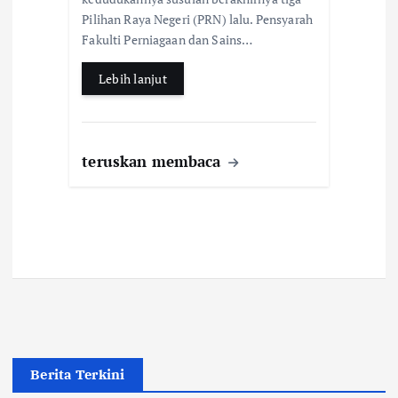
o
p
Pilihan Raya Negeri (PRN) lalu. Pensyarah
k
p
Fakulti Perniagaan dan Sains…
Lebih lanjut
teruskan membaca
Berita Terkini