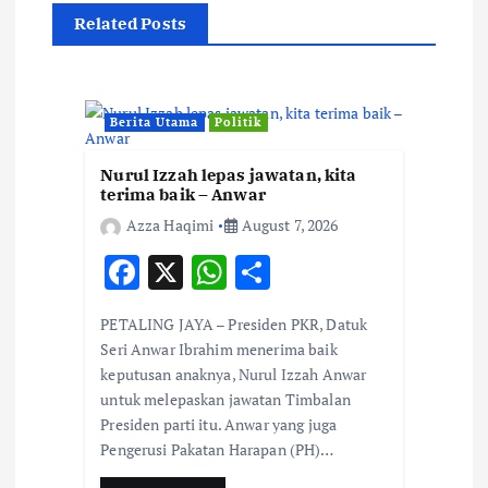
g
Related Posts
a
t
Berita Utama
Politik
Nurul Izzah lepas jawatan, kita
i
terima baik – Anwar
Azza Haqimi
August 7, 2026
o
F
X
W
S
n
ac
h
h
PETALING JAYA – Presiden PKR, Datuk
e
at
ar
Seri Anwar Ibrahim menerima baik
b
s
e
keputusan anaknya, Nurul Izzah Anwar
untuk melepaskan jawatan Timbalan
o
A
Presiden parti itu. Anwar yang juga
o
p
Pengerusi Pakatan Harapan (PH)…
k
p