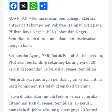
F
X
W
S
ac
h
h
KUANTAN – Semua urusan pembahagian kerusi
e
at
ar
antara parti komponen Pakatan Harapan (PH) pada
b
s
e
Pilihan Raya Negeri (PRN) Johor dan Negeri
o
A
Sembilan telah dimuktamadkan dan diselesaikan
o
p
dengan baik.
k
p
Setiausaha Agung PKR, Datuk Fuziah Salleh berkata,
PKR akan bertanding sekurang-kurangnya di 20
kerusi di Johor dan 16 kerusi di Negeri Sembilan.
Menurutnya, rundingan pembahagian kerusi antara
parti komponen PH telah disepakati bersama.
“Saya difahamkan jumlah terkini kerusi yang akan
ditandingi PKR di Negeri Sembilan, 16 kerusi,
manakala di Johor sekurang-kurangnya 20 kerusi,