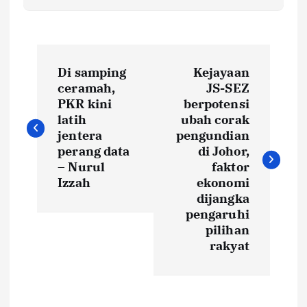
P
Di samping
Kejayaan
o
ceramah,
JS-SEZ
PKR kini
berpotensi
s
latih
ubah corak
jentera
pengundian
t
perang data
di Johor,
– Nurul
faktor
Izzah
ekonomi
n
dijangka
pengaruhi
a
pilihan
rakyat
v
i