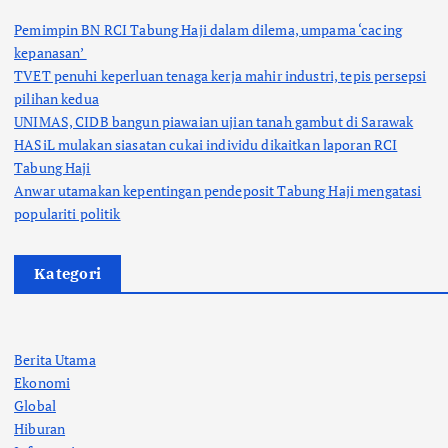
Pemimpin BN RCI Tabung Haji dalam dilema, umpama ‘cacing
kepanasan’
TVET penuhi keperluan tenaga kerja mahir industri, tepis persepsi
pilihan kedua
UNIMAS, CIDB bangun piawaian ujian tanah gambut di Sarawak
HASiL mulakan siasatan cukai individu dikaitkan laporan RCI
Tabung Haji
Anwar utamakan kepentingan pendeposit Tabung Haji mengatasi
populariti politik
Kategori
Berita Utama
Ekonomi
Global
Hiburan