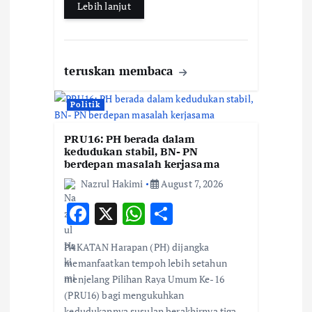
Lebih lanjut
teruskan membaca
Politik
PRU16: PH berada dalam
kedudukan stabil, BN- PN
berdepan masalah kerjasama
Nazrul Hakimi
August 7, 2026
F
X
W
S
ac
h
h
PAKATAN Harapan (PH) dijangka
e
at
ar
memanfaatkan tempoh lebih setahun
b
s
e
menjelang Pilihan Raya Umum Ke-16
(PRU16) bagi mengukuhkan
o
A
kedudukannya susulan berakhirnya tiga