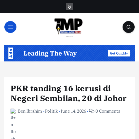
S
k
i
p
t
o
Informasi Berfakta Membuka Minda
c
o
n
t
e
n
PKR tanding 16 kerusi di
t
Negeri Sembilan, 20 di Johor
Ben Ibrahim
Politik
June 14, 2026
0 Comments