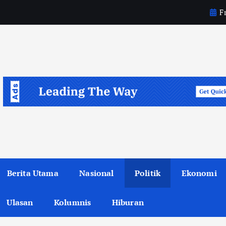
Fr
u
n
d
Berita Utama
Nasional
Politik
Ekonomi
Ulasan
Kolumnis
Hiburan