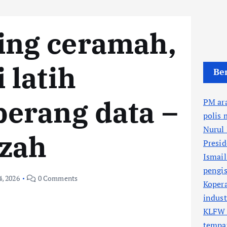
ing ceramah,
 latih
Ber
perang data –
PM ara
polis 
Nurul
zzah
Presi
Ismail
pengis
4, 2026
0 Comments
Kopera
indus
KLFW 
tempa