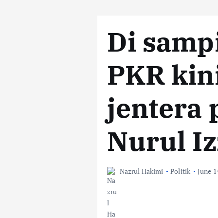
Di samp
PKR kini
jentera 
Nurul I
Nazrul Hakimi
Politik
June 1