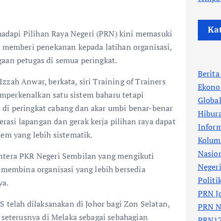
Ka
dapi Pilihan Raya Negeri (PRN) kini memasuki
R memberi penekanan kepada latihan organisasi,
gaan petugas di semua peringkat.
Berit
zzah Anwar, berkata, siri Training of Trainers
Ekono
perkenalkan satu sistem baharu tetapi
Globa
di peringkat cabang dan akar umbi benar-benar
Hibur
asi lapangan dan gerak kerja pilihan raya dapat
Infor
tem yang lebih sistematik.
Kolum
Nasio
ntera PKR Negeri Sembilan yang mengikuti
Neger
h membina organisasi yang lebih bersedia
Politi
ya.
PRN J
S telah dilaksanakan di Johor bagi Zon Selatan,
PRN N
n seterusnya di Melaka sebagai sebahagian
PRN17