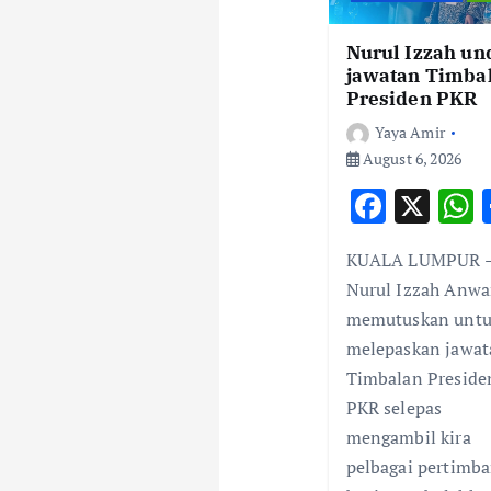
i
g
Nurul Izzah un
jawatan Timba
Presiden PKR
a
Yaya Amir
August 6, 2026
t
F
X
ac
i
KUALA LUMPUR 
e
a
Nurul Izzah Anwa
o
b
s
memutuskan unt
o
melepaskan jawat
n
o
Timbalan Preside
k
PKR selepas
mengambil kira
pelbagai pertimb