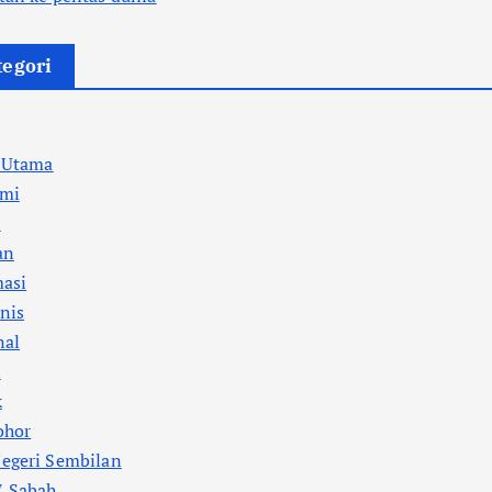
tegori
a Utama
mi
l
an
masi
nis
nal
i
k
ohor
egeri Sembilan
 Sabah