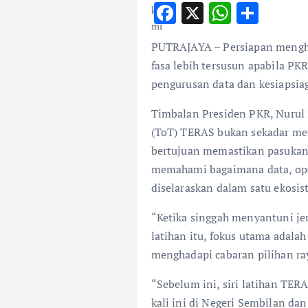
F
X
W
S
ac
h
h
PUTRAJAYA – Persiapan mengha
e
at
ar
fasa lebih tersusun apabila PK
b
s
e
pengurusan data dan kesiapsia
o
A
Timbalan Presiden PKR, Nurul I
o
p
(ToT) TERAS bukan sekadar mem
k
p
bertujuan memastikan pasukan 
memahami bagaimana data, oper
diselaraskan dalam satu ekosis
“Ketika singgah menyantuni je
latihan itu, fokus utama adala
menghadapi cabaran pilihan ra
“Sebelum ini, siri latihan TERA
kali ini di Negeri Sembilan da