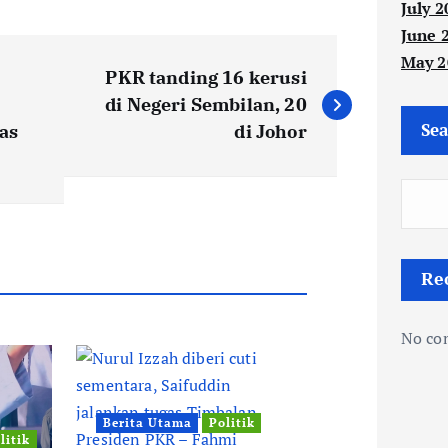
July 2
June 
May 2
PKR tanding 16 kerusi
di Negeri Sembilan, 20
Sea
as
di Johor
Re
No co
Berita Utama
Politik
litik