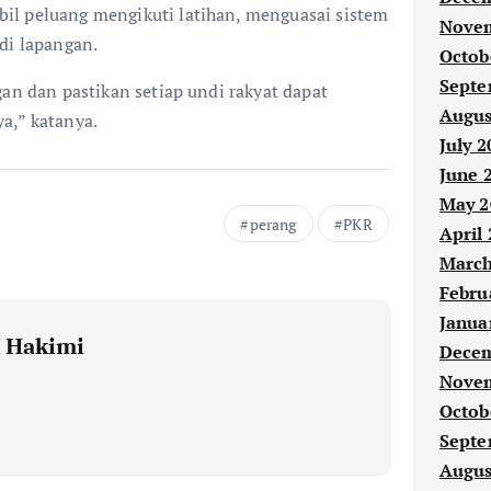
l peluang mengikuti latihan, menguasai sistem
Novem
di lapangan.
Octob
Septe
gan dan pastikan setiap undi rakyat dapat
Augus
a,” katanya.
July 2
June 
May 2
perang
PKR
April
March
Febru
Janua
 Hakimi
Decem
Novem
Octob
Septe
Augus