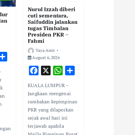
Nurul Izzah diberi
dur
cuti sementara,
lan
Saifuddin jalankan
tugas Timbalan
Presiden PKR –
Fahmi
Yaya Amir
W
S
August 6, 2026
h
h
F
X
W
S
–
t
ar
ac
h
h
r
e
KUALA LUMPUR –
e
at
ar
uk
A
Jangkaan mengenai
an
b
s
e
rombakan kepimpinan
p
n
o
A
PKR yang dilaporkan
p
o
p
sejak awal hari ini
k
p
terjawab apabila
angan
Majlis Pimpinan Pusat