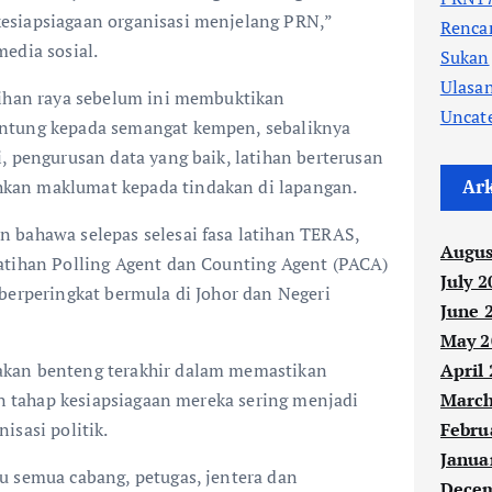
esiapsiagaan organisasi menjelang PRN,”
Renc
edia sosial.
Sukan
Ulasa
lihan raya sebelum ini membuktikan
Uncat
ntung kepada semangat kempen, sebaliknya
, pengurusan data yang baik, latihan berterusan
an maklumat kepada tindakan di lapangan.
Ar
 bahawa selepas selesai fasa latihan TERAS,
Augus
atihan Polling Agent dan Counting Agent (PACA)
July 2
berperingkat bermula di Johor dan Negeri
June 
May 2
kan benteng terakhir dalam memastikan
April
dan tahap kesiapsiagaan mereka sering menjadi
March
isasi politik.
Febru
Janua
u semua cabang, petugas, jentera dan
Decem