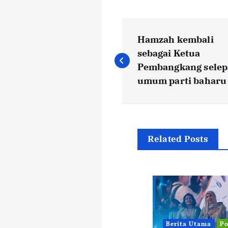
P
Hamzah kembali
o
sebagai Ketua
Pembangkang selep
s
umum parti baharu
t
n
Related Posts
a
v
Berita Utama
Po