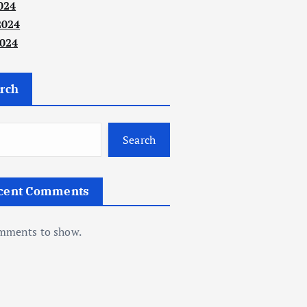
024
2024
024
rch
Search
cent Comments
mments to show.