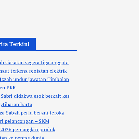
ita Terkini
h siasatan segera tiga anggota
maut terkena renjatan elektrik
 Izzah undur jawatan Timbalan
den PKR
 Sabri didakwa esok berkait kes
ytiharan harta
si Sabah perlu berani teroka
tri pelancongan – SKM
2026 pemangkin produk
tan ke pentas dunia