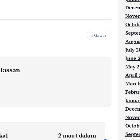
Decem
Novem
Octob
Septe
Gawai
Augus
July 2
June 
May 2
Hassan
April
March
Febru
Janua
Decem
Novem
Octob
Septe
kal
2 maut dalam