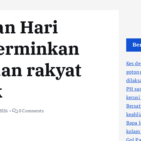
n Hari
erminkan
Ber
an rakyat
Kes d
goton
dilaks
k
PH sa
kerusi
Bersa
2026
0 Comments
keahl
Bapa l
kolam
Gol Pa