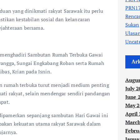
PRN17
duan yang dinikmati rakyat Sarawak itu perlu
Renc
tikan kestabilan sosial dan kelancaran
Sukan
jahteraan bersama.
Ulasa
Uncat
ka menghadiri Sambutan Rumah Terbuka Gawai
Ar
yangga, Sungai Engkabang Roban serta Rumah
bas, Krian pada Isnin.
Augus
 rumah terbuka turut menjadi medium penting
July 2
ti rakyat, selain mendengar sendiri pandangan
June 
mpat.
May 2
April
ipamerkan sepanjang sambutan Hari Gawai ini
March
akan kekuatan utama rakyat Sarawak dalam
Febru
ujarnya.
Janua