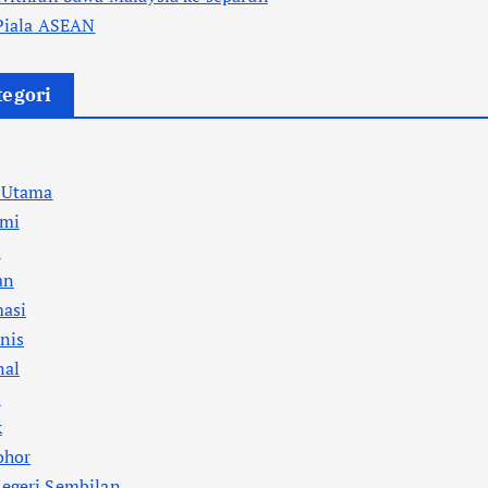
 Piala ASEAN
tegori
a Utama
mi
l
an
masi
nis
nal
i
k
ohor
egeri Sembilan