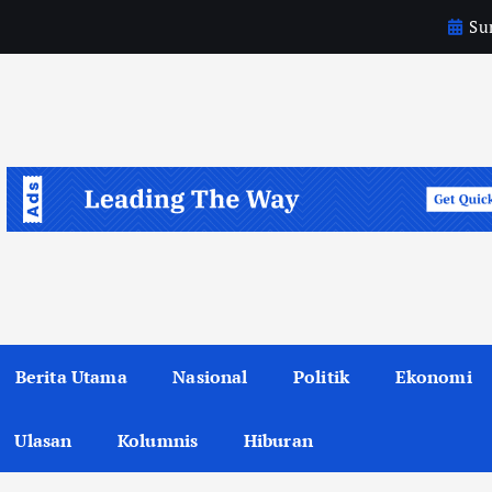
Sun
a
i
k
Berita Utama
Nasional
Politik
Ekonomi
Ulasan
Kolumnis
Hiburan