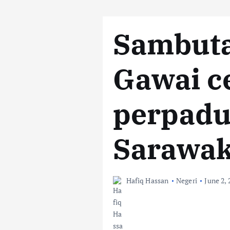
Sambuta
Gawai c
perpadu
Sarawa
Hafiq Hassan
Negeri
June 2, 