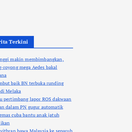
ita Terkini
enggi makin membimbangkan,
g-royong mega Aedes bakal
ana
mbut baik BN terbuka runding
 di Melaka
tu pertimbang lapor ROS dakwaan
ian dalam PN gugur automatik
emas cuba bantu anak jatuh
 ikan
vithran bawa Malaysia ke separuh