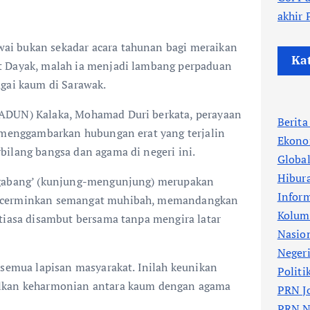
akhir
i bukan sekadar acara tahunan bagi meraikan
Ka
t Dayak, malah ia menjadi lambang perpaduan
agai kaum di Sarawak.
ADUN) Kalaka, Mohamad Duri berkata, perayaan
Berit
g menggambarkan hubungan erat yang terjalin
Ekono
bilang bangsa dan agama di negeri ini.
Globa
Hibur
ngabang’ (kunjung-mengunjung) merupakan
Infor
ncerminkan semangat muhibah, memandangkan
Kolum
tiasa disambut bersama tanpa mengira latar
Nasio
Neger
 semua lapisan masyarakat. Inilah keunikan
Politi
lkan keharmonian antara kaum dengan agama
PRN J
PRN N