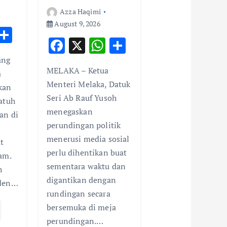
Azza Haqimi
August 9, 2026
W
S
F
X
W
S
h
h
ac
h
h
ang
t
ar
MELAKA – Ketua
e
at
ar
a
e
Menteri Melaka, Datuk
kan
b
s
e
A
Seri Ab Rauf Yusoh
atuh
o
A
p
menegaskan
an di
o
p
perundingan politik
p
k
p
menerusi media sosial
t
perlu dihentikan buat
am.
sementara waktu dan
h
digantikan dengan
nden…
rundingan secara
bersemuka di meja
perundingan.…