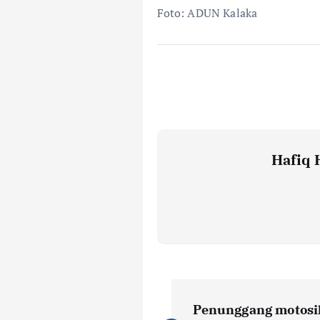
Foto: ADUN Kalaka
Hafiq 
P
Penunggang motosi