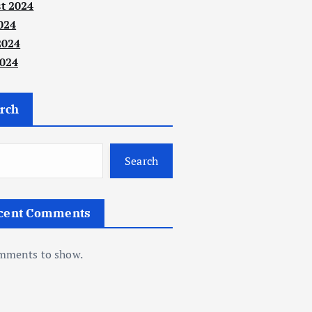
t 2024
024
2024
024
rch
Search
cent Comments
mments to show.