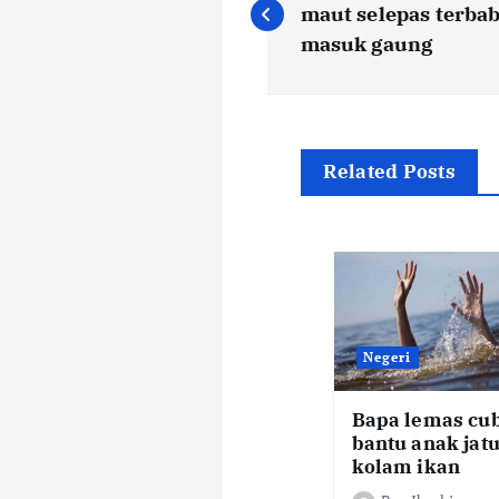
o
maut selepas terba
masuk gaung
s
t
Related Posts
n
a
v
Negeri
i
Bapa lemas cu
bantu anak jat
g
kolam ikan