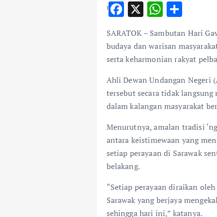
F
X
W
S
ac
h
h
SARATOK – Sambutan Hari Gawa
e
at
ar
budaya dan warisan masyaraka
b
s
e
serta keharmonian rakyat pelb
o
A
Ahli Dewan Undangan Negeri (
o
p
tersebut secara tidak langsun
k
p
dalam kalangan masyarakat ber
Menurutnya, amalan tradisi ‘
antara keistimewaan yang me
setiap perayaan di Sarawak sen
belakang.
“Setiap perayaan diraikan oleh
Sarawak yang berjaya mengeka
sehingga hari ini,” katanya.