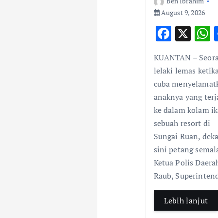
Ben Ibrahim
a
August 9, 2026
F
X
t
ac
KUANTAN – Seor
i
e
a
lelaki lemas ketik
b
s
cuba menyelamat
o
o
anaknya yang terj
o
ke dalam kolam ik
n
k
sebuah resort di
Sungai Ruan, deka
sini petang semal
Ketua Polis Daera
Raub, Superinte
Lebih lanjut