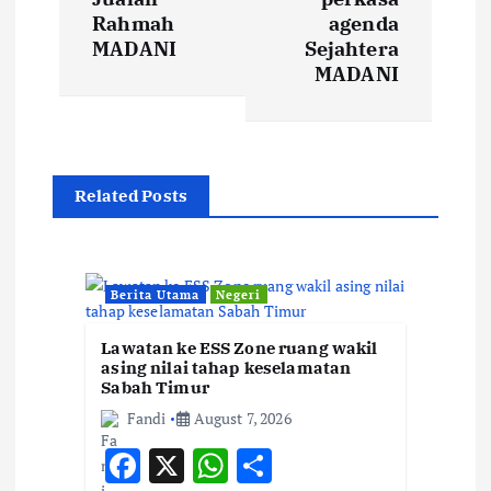
t
Rahmah
agenda
MADANI
Sejahtera
n
MADANI
a
v
Related Posts
i
g
Berita Utama
Negeri
a
Lawatan ke ESS Zone ruang wakil
asing nilai tahap keselamatan
t
Sabah Timur
Fandi
August 7, 2026
i
F
X
W
S