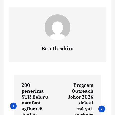
Ben Ibrahim
P
200
Program
o
penerima
Outreach
STR Beluru
Johor 2026
s
manfaat
dekati
agihan di
rakyat,
Jualan
perkasa