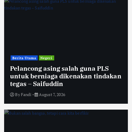
Berita Utama
Negeri
Pelancong asing salah guna PLS
untuk berniaga dikenakan tindakan
tegas – Saifuddin
By
Fandi
August 7, 2026