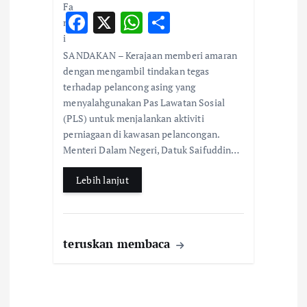
F
X
W
S
ac
h
h
SANDAKAN – Kerajaan memberi amaran
e
at
ar
dengan mengambil tindakan tegas
b
s
e
terhadap pelancong asing yang
menyalahgunakan Pas Lawatan Sosial
o
A
(PLS) untuk menjalankan aktiviti
o
p
perniagaan di kawasan pelancongan.
k
p
Menteri Dalam Negeri, Datuk Saifuddin…
Lebih lanjut
teruskan membaca