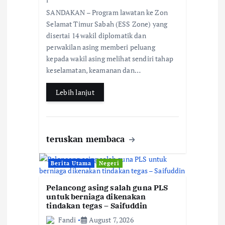
o
ac
h
h
SANDAKAN – Program lawatan ke Zon
e
at
ar
n
Selamat Timur Sabah (ESS Zone) yang
b
s
e
disertai 14 wakil diplomatik dan
perwakilan asing memberi peluang
o
A
kepada wakil asing melihat sendiri tahap
o
p
keselamatan, keamanan dan…
k
p
Lebih lanjut
teruskan membaca
Berita Utama
Negeri
Pelancong asing salah guna PLS
untuk berniaga dikenakan
tindakan tegas – Saifuddin
Fandi
August 7, 2026