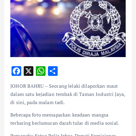
F
X
W
S
ac
h
h
JOHOR BAHRU – Seorang lelaki dilaporkan maut
e
at
ar
dalam satu kejadian tembak di Taman Industri Jaya,
b
s
e
di sini, pada malam tadi.
o
A
Beberapa foto memaparkan keadaan mangsa
o
p
terbaring berlumuran darah tular di media sosial.
k
p
Pemangku Ketua Polis Johor, Deputi Komisioner