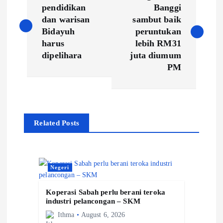
o
pendidikan
Banggi
dan warisan
sambut baik
s
Bidayuh
peruntukan
harus
lebih RM31
t
dipelihara
juta diumum
PM
n
a
Related Posts
v
i
Negeri
g
Koperasi Sabah perlu berani teroka
a
industri pelancongan – SKM
Ithma
August 6, 2026