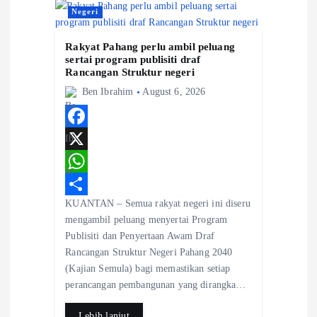
Negeri
Rakyat Pahang perlu ambil peluang
sertai program publisiti draf
Rancangan Struktur negeri
Ben Ibrahim
August 6, 2026
F
a
X
c
W
KUANTAN – Semua rakyat negeri ini diseru
e
h
S
mengambil peluang menyertai Program
b
a
h
Publisiti dan Penyertaan Awam Draf
o
t
a
Rancangan Struktur Negeri Pahang 2040
(Kajian Semula) bagi memastikan setiap
o
s
r
perancangan pembangunan yang dirangka…
k
A
e
Lebih lanjut