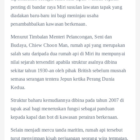
b
a
h
penting di bandar raya Miri susulan lawatan tapak yang
o
t
a
diadakan baru-baru ini bagi meninjau usaha
o
s
r
penambahbaikan kawasan berkenaan.
k
A
e
Menurut Timbalan Menteri Pelancongan, Seni dan
p
Budaya, Chiew Choon Man, rumah api yang merupakan
p
salah satu daripada dua rumah api di Miri itu mempunyai
nilai sejarah tersendiri apabila struktur asalnya dibina
sekitar tahun 1930-an oleh pihak British sebelum musnah
semasa serangan tentera Jepun ketika Perang Dunia
Kedua.
Struktur baharu kemudiannya dibina pada tahun 2007 di
tapak asal bagi meneruskan fungsi sebagai panduan
kepada kapal dan bot di kawasan perairan berkenaan.
Selain menjadi mercu tanda maritim, rumah api tersebut
turut menyimpan kisah perjuangan seorang wira tempatan,