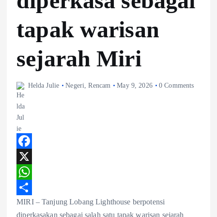
diperkasa sebagai
tapak warisan
sejarah Miri
Helda Julie
Negeri
,
Rencam
May 9, 2026
0 Comments
F
a
X
c
W
MIRI – Tanjung Lobang Lighthouse berpotensi
e
h
S
diperkasakan sebagai salah satu tapak warisan sejarah