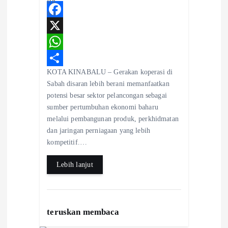
t
i
F
a
X
o
c
W
KOTA KINABALU – Gerakan koperasi di
e
h
S
n
Sabah disaran lebih berani memanfaatkan
b
a
h
potensi besar sektor pelancongan sebagai
o
t
a
sumber pertumbuhan ekonomi baharu
melalui pembangunan produk, perkhidmatan
o
s
r
dan jaringan perniagaan yang lebih
k
A
e
kompetitif.…
p
Lebih lanjut
p
teruskan membaca