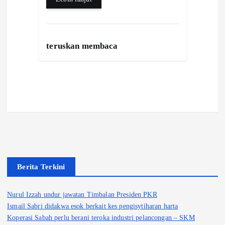
p
p
teruskan membaca
Berita Terkini
Nurul Izzah undur jawatan Timbalan Presiden PKR
Ismail Sabri didakwa esok berkait kes pengisytiharan harta
Koperasi Sabah perlu berani teroka industri pelancongan – SKM