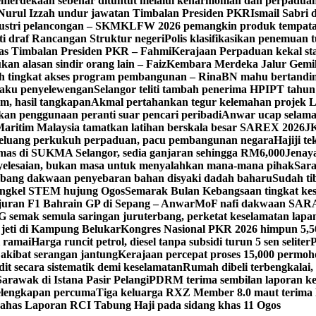
merdekaan sebenar dituntut melalui keharmonian dan perpadua
Nurul Izzah undur jawatan Timbalan Presiden PKR
Ismail Sabri 
dustri pelancongan – SKM
KLFW 2026 pemangkin produk tempatan
ti draf Rancangan Struktur negeri
Polis klasifikasikan penemuan t
ugas Timbalan Presiden PKR – Fahmi
Kerajaan Perpaduan kekal st
kan alasan sindir orang lain – Faiz
Kembara Merdeka Jalur Gemi
h tingkat akses program pembangunan – Rina
BN mahu bertandin
laku penyelewengan
Selangor teliti tambah penerima HPIPT tahun
m, hasil tangkapan
Akmal pertahankan tegur kelemahan projek 
kan penggunaan peranti suar pencari peribadi
Anwar ucap selamat
aritim Malaysia tamatkan latihan berskala besar SAREX 2026
J
eluang perkukuh perpaduan, pacu pembangunan negara
Hajiji t
emas di SUKMA Selangor, sedia ganjaran sehingga RM6,000
Jenaya
yelesaian, bukan masa untuk menyalahkan mana-mana pihak
Sara
ang dakwaan penyebaran bahan disyaki dadah baharu
Sudah t
ngkel STEM hujung Ogos
Semarak Bulan Kebangsaan tingkat kes
juran F1 Bahrain GP di Sepang – Anwar
MoF nafi dakwaan SARA
 semak semula saringan juruterbang, perketat keselamatan lapa
 jeti di Kampung Belukar
Kongres Nasional PKR 2026 himpun 5,5
i ramai
Harga runcit petrol, diesel tanpa subsidi turun 5 sen seliter
P
akibat serangan jantung
Kerajaan percepat proses 15,000 permoh
t secara sistematik demi keselamatan
Rumah dibeli terbengkalai, 
rawak di Istana Pasir Pelangi
PDRM terima sembilan laporan ke
elengkapan percuma
Tiga keluarga RXZ Member 8.0 maut terima
 bahas Laporan RCI Tabung Haji pada sidang khas 11 Ogos