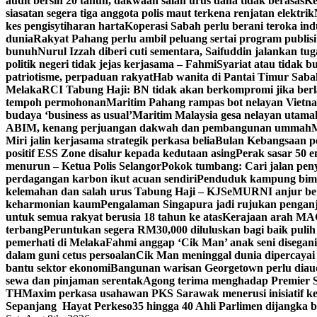
audit bersih 20 tahun, dakwaan salah urus dana tidak berasas
Ke
siasatan segera tiga anggota polis maut terkena renjatan elektrik
kes pengisytiharan harta
Koperasi Sabah perlu berani teroka in
dunia
Rakyat Pahang perlu ambil peluang sertai program publisi
bunuh
Nurul Izzah diberi cuti sementara, Saifuddin jalankan t
politik negeri tidak jejas kerjasama – Fahmi
Syariat atau tidak bu
patriotisme, perpaduan rakyat
Hab wanita di Pantai Timur Saba
Melaka
RCI Tabung Haji: BN tidak akan berkompromi jika ber
tempoh permohonan
Maritim Pahang rampas bot nelayan Vietna
budaya ‘business as usual’
Maritim Malaysia gesa nelayan utama
ABIM, kenang perjuangan dakwah dan pembangunan ummah
M
Miri jalin kerjasama strategik perkasa belia
Bulan Kebangsaan p
positif ESS Zone disalur kepada kedutaan asing
Perak sasar 50 
menurun – Ketua Polis Selangor
Pokok tumbang: Cari jalan pen
perdagangan karbon ikut acuan sendiri
Penduduk kampung bimb
kelemahan dan salah urus Tabung Haji – KJ
SeMURNI anjur be
keharmonian kaum
Pengalaman Singapura jadi rujukan pengan
untuk semua rakyat berusia 18 tahun ke atas
Kerajaan arah MAG
terbang
Peruntukan segera RM30,000 diluluskan bagi baik pulih
pemerhati di Melaka
Fahmi anggap ‘Cik Man’ anak seni disegan
dalam guni cetus persoalan
Cik Man meninggal dunia dipercayai 
bantu sektor ekonomi
Bangunan warisan Georgetown perlu diaudi
sewa dan pinjaman serentak
Agong terima menghadap Premier Sa
TH
Maxim perkasa usahawan PKS Sarawak menerusi inisiatif k
Sepanjang Hayat Perkeso
35 hingga 40 Ahli Parlimen dijangka