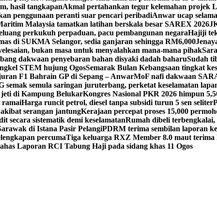
m, hasil tangkapan
Akmal pertahankan tegur kelemahan projek 
kan penggunaan peranti suar pencari peribadi
Anwar ucap selamat
aritim Malaysia tamatkan latihan berskala besar SAREX 2026
J
eluang perkukuh perpaduan, pacu pembangunan negara
Hajiji t
emas di SUKMA Selangor, sedia ganjaran sehingga RM6,000
Jenaya
yelesaian, bukan masa untuk menyalahkan mana-mana pihak
Sara
ang dakwaan penyebaran bahan disyaki dadah baharu
Sudah t
ngkel STEM hujung Ogos
Semarak Bulan Kebangsaan tingkat kes
juran F1 Bahrain GP di Sepang – Anwar
MoF nafi dakwaan SARA
 semak semula saringan juruterbang, perketat keselamatan lapa
 jeti di Kampung Belukar
Kongres Nasional PKR 2026 himpun 5,5
i ramai
Harga runcit petrol, diesel tanpa subsidi turun 5 sen seliter
P
akibat serangan jantung
Kerajaan percepat proses 15,000 permoh
t secara sistematik demi keselamatan
Rumah dibeli terbengkalai, 
rawak di Istana Pasir Pelangi
PDRM terima sembilan laporan ke
elengkapan percuma
Tiga keluarga RXZ Member 8.0 maut terima
 bahas Laporan RCI Tabung Haji pada sidang khas 11 Ogos