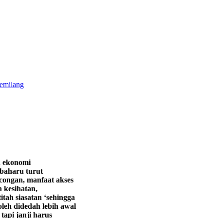
gemilang
n ekonomi
 baharu turut
congan, manfaat akses
 kesihatan,
tah siasatan ‘sehingga
leh didedah lebih awal
tapi janji harus