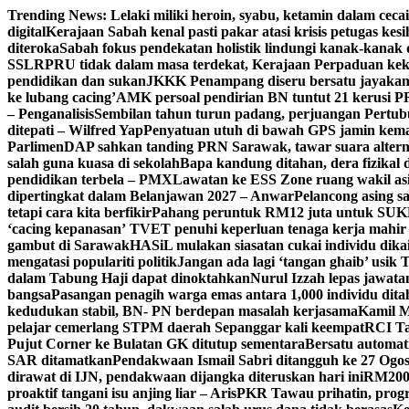
Skip
Trending News:
Lelaki miliki heroin, syabu, ketamin dalam cecai
to
digital
Kerajaan Sabah kenal pasti pakar atasi krisis petugas kes
content
diteroka
Sabah fokus pendekatan holistik lindungi kanak-kanak 
SSLR
PRU tidak dalam masa terdekat, Kerajaan Perpaduan keka
pendidikan dan sukan
JKKK Penampang diseru bersatu jayaka
ke lubang cacing’
AMK persoal pendirian BN tuntut 21 kerusi 
– Penganalisis
Sembilan tahun turun padang, perjuangan Pertubu
ditepati – Wilfred Yap
Penyatuan utuh di bawah GPS jamin kem
Parlimen
DAP sahkan tanding PRN Sarawak, tawar suara altern
salah guna kuasa di sekolah
Bapa kandung ditahan, dera fizikal
pendidikan terbela – PMX
Lawatan ke ESS Zone ruang wakil asi
dipertingkat dalam Belanjawan 2027 – Anwar
Pelancong asing s
tetapi cara kita berfikir
Pahang peruntuk RM12 juta untuk SU
‘cacing kepanasan’
TVET penuhi keperluan tenaga kerja mahir in
gambut di Sarawak
HASiL mulakan siasatan cukai individu dik
mengatasi populariti politik
Jangan ada lagi ‘tangan ghaib’ usik
dalam Tabung Haji dapat dinoktahkan
Nurul Izzah lepas jawata
bangsa
Pasangan penagih warga emas antara 1,000 individu di
kedudukan stabil, BN- PN berdepan masalah kerjasama
Kamil M
pelajar cemerlang STPM daerah Sepanggar kali keempat
RCI Tab
Pujut Corner ke Bulatan GK ditutup sementara
Bersatu automat
SAR ditamatkan
Pendakwaan Ismail Sabri ditangguh ke 27 Ogos
dirawat di IJN, pendakwaan dijangka diteruskan hari ini
RM200,
proaktif tangani isu anjing liar – Aris
PKR Tawau prihatin, progr