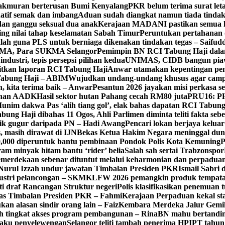
akmuran berterusan Bumi Kenyalang
PKR belum terima surat leta
atif semak dan imbang
Aduan sudah diangkat namun tiada tindakan
 dan ganggu seksual dua anak
Kerajaan MADANI pastikan semua k
ng nilai tahap keselamatan Sabah Timur
Peruntukan pertahanan 
alah guna PLS untuk berniaga dikenakan tindakan tegas – Saifud
KMA, Para SUKMA Selangor
Pemimpin BN RCI Tabung Haji dal
dustri, tepis persepsi pilihan kedua
UNIMAS, CIDB bangun piaw
aitkan laporan RCI Tabung Haji
Anwar utamakan kepentingan pen
 Tabung Haji – ABIM
Wujudkan undang-undang khusus agar campu
n, kita terima baik – Anwar
Pesantun 2026 jayakan misi perkasa s
tahan AADK
Hasil sektor hutan Pahang cecah RM80 juta
PRU16: PH
unim dakwa Pas ‘alih tiang gol’, elak bahas dapatan RCI Tabung
ung Haji dibahas 11 Ogos, Ahli Parlimen diminta teliti fakta seb
ik gugur daripada PN – Hadi Awang
Pencari lokan berjaya keluar
, masih dirawat di IJN
Bekas Ketua Hakim Negara meninggal dun
000 diperuntuk bantu pembinaan Pondok Polis Kota Kemuning
P
am minyak hitam bantu ‘rider’ belia
Salah sah sertai Trabzonspor
merdekaan sebenar dituntut melalui keharmonian dan perpadua
Nurul Izzah undur jawatan Timbalan Presiden PKR
Ismail Sabri 
dustri pelancongan – SKM
KLFW 2026 pemangkin produk tempatan
ti draf Rancangan Struktur negeri
Polis klasifikasikan penemuan t
ugas Timbalan Presiden PKR – Fahmi
Kerajaan Perpaduan kekal st
kan alasan sindir orang lain – Faiz
Kembara Merdeka Jalur Gemi
h tingkat akses program pembangunan – Rina
BN mahu bertandin
laku penyelewengan
Selangor teliti tambah penerima HPIPT tahun