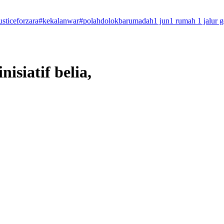
usticeforzara
#kekalanwar
#polahdolokbarumadah
1 jun
1 rumah 1 jalur 
isiatif belia,