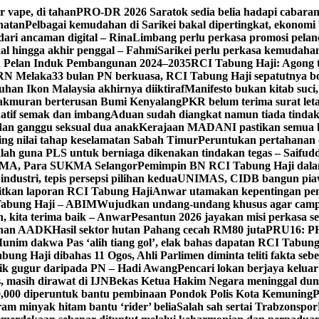
r vape, di tahan
PRO-DR 2026 Saratok sedia belia hadapi cabara
ihatan
Pelbagai kemudahan di Sarikei bakal dipertingkat, ekonomi
dari ancaman digital – Rina
Limbang perlu perkasa promosi pelan
l hingga akhir penggal – Fahmi
Sarikei perlu perkasa kemudahan
n Pelan Induk Pembangunan 2024–2035
RCI Tabung Haji: Agong ti
PRN Melaka
33 bulan PN berkuasa, RCI Tabung Haji sepatutnya bo
han Ikon Malaysia akhirnya diiktiraf
Manifesto bukan kitab suci, 
akmuran berterusan Bumi Kenyalang
PKR belum terima surat leta
atif semak dan imbang
Aduan sudah diangkat namun tiada tindakan
 dan ganggu seksual dua anak
Kerajaan MADANI pastikan semua k
ng nilai tahap keselamatan Sabah Timur
Peruntukan pertahanan 
alah guna PLS untuk berniaga dikenakan tindakan tegas – Saifud
KMA, Para SUKMA Selangor
Pemimpin BN RCI Tabung Haji dal
dustri, tepis persepsi pilihan kedua
UNIMAS, CIDB bangun piaw
aitkan laporan RCI Tabung Haji
Anwar utamakan kepentingan pen
 Tabung Haji – ABIM
Wujudkan undang-undang khusus agar campu
n, kita terima baik – Anwar
Pesantun 2026 jayakan misi perkasa s
tahan AADK
Hasil sektor hutan Pahang cecah RM80 juta
PRU16: PH
unim dakwa Pas ‘alih tiang gol’, elak bahas dapatan RCI Tabung
ung Haji dibahas 11 Ogos, Ahli Parlimen diminta teliti fakta seb
ik gugur daripada PN – Hadi Awang
Pencari lokan berjaya keluar
, masih dirawat di IJN
Bekas Ketua Hakim Negara meninggal dun
000 diperuntuk bantu pembinaan Pondok Polis Kota Kemuning
P
am minyak hitam bantu ‘rider’ belia
Salah sah sertai Trabzonspor