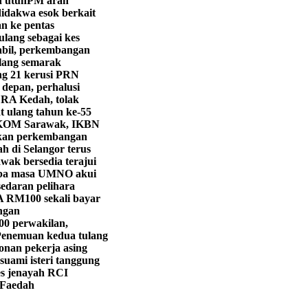
n utuh
PM arah
didakwa esok berkait
 ke pentas
ulang sebagai kes
abil, perkembangan
lang semarak
g 21 kerusi PRN
 depan, perhalusi
LRA Kedah, tolak
 ulang tahun ke-55
KOM Sarawak, IKBN
ekan perkembangan
h di Selangor terus
wak bersedia terajui
iba masa UMNO akui
edaran pelihara
 RM100 sekali bayar
ngan
00 perwakilan,
enemuan kedua tulang
onan pekerja asing
suami isteri tanggung
s jenayah RCI
 Faedah