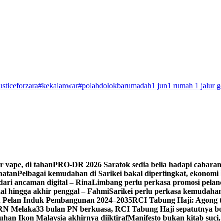
usticeforzara
#kekalanwar
#polahdolokbarumadah
1 jun
1 rumah 1 jalur 
r vape, di tahan
PRO-DR 2026 Saratok sedia belia hadapi cabara
ihatan
Pelbagai kemudahan di Sarikei bakal dipertingkat, ekonomi
dari ancaman digital – Rina
Limbang perlu perkasa promosi pelan
l hingga akhir penggal – Fahmi
Sarikei perlu perkasa kemudahan
n Pelan Induk Pembangunan 2024–2035
RCI Tabung Haji: Agong ti
PRN Melaka
33 bulan PN berkuasa, RCI Tabung Haji sepatutnya bo
han Ikon Malaysia akhirnya diiktiraf
Manifesto bukan kitab suci, 