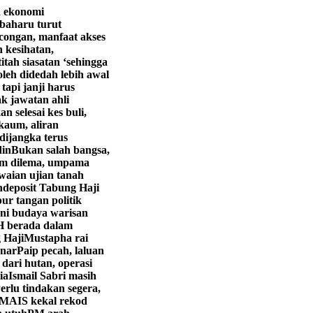
n ekonomi
 baharu turut
congan, manfaat akses
 kesihatan,
tah siasatan ‘sehingga
leh didedah lebih awal
tapi janji harus
k jawatan ahli
 selesai kes buli,
aum, aliran
dijangka terus
din
Bukan salah bangsa,
am dilema, umpama
aian ujian tanah
deposit Tabung Haji
r tangan politik
eni budaya warisan
 berada dalam
 Haji
Mustapha rai
enar
Paip pecah, laluan
 dari hutan, operasi
ia
Ismail Sabri masih
erlu tindakan segera,
MAIS kekal rekod