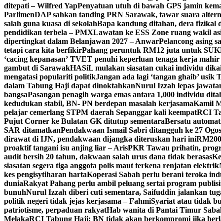
ditepati – Wilfred Yap
Penyatuan utuh di bawah GPS jamin kem
Parlimen
DAP sahkan tanding PRN Sarawak, tawar suara altern
salah guna kuasa di sekolah
Bapa kandung ditahan, dera fizikal
pendidikan terbela – PMX
Lawatan ke ESS Zone ruang wakil asi
dipertingkat dalam Belanjawan 2027 – Anwar
Pelancong asing s
tetapi cara kita berfikir
Pahang peruntuk RM12 juta untuk SU
‘cacing kepanasan’
TVET penuhi keperluan tenaga kerja mahir in
gambut di Sarawak
HASiL mulakan siasatan cukai individu dik
mengatasi populariti politik
Jangan ada lagi ‘tangan ghaib’ usik
dalam Tabung Haji dapat dinoktahkan
Nurul Izzah lepas jawata
bangsa
Pasangan penagih warga emas antara 1,000 individu di
kedudukan stabil, BN- PN berdepan masalah kerjasama
Kamil M
pelajar cemerlang STPM daerah Sepanggar kali keempat
RCI Tab
Pujut Corner ke Bulatan GK ditutup sementara
Bersatu automat
SAR ditamatkan
Pendakwaan Ismail Sabri ditangguh ke 27 Ogos
dirawat di IJN, pendakwaan dijangka diteruskan hari ini
RM200,
proaktif tangani isu anjing liar – Aris
PKR Tawau prihatin, progr
audit bersih 20 tahun, dakwaan salah urus dana tidak berasas
Ke
siasatan segera tiga anggota polis maut terkena renjatan elektrik
kes pengisytiharan harta
Koperasi Sabah perlu berani teroka in
dunia
Rakyat Pahang perlu ambil peluang sertai program publisi
bunuh
Nurul Izzah diberi cuti sementara, Saifuddin jalankan t
politik negeri tidak jejas kerjasama – Fahmi
Syariat atau tidak bu
patriotisme, perpaduan rakyat
Hab wanita di Pantai Timur Saba
Melaka
RCI Tabung Haji: BN tidak akan berkompromi jika ber