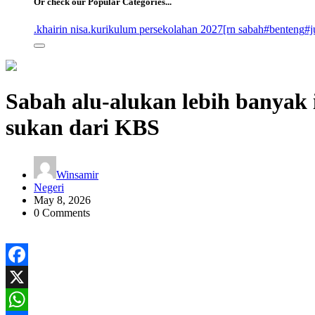
Or check our Popular Categories...
.khairin nisa
.kurikulum persekolahan 2027
[rn sabah
#benteng
#j
Sabah alu-alukan lebih banyak in
sukan dari KBS
Winsamir
Negeri
May 8, 2026
0 Comments
Facebook
X