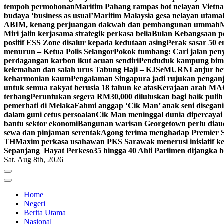
tempoh permohonan
Maritim Pahang rampas bot nelayan Vietna
budaya ‘business as usual’
Maritim Malaysia gesa nelayan utama
ABIM, kenang perjuangan dakwah dan pembangunan ummah
M
Miri jalin kerjasama strategik perkasa belia
Bulan Kebangsaan p
positif ESS Zone disalur kepada kedutaan asing
Perak sasar 50 
menurun – Ketua Polis Selangor
Pokok tumbang: Cari jalan pen
perdagangan karbon ikut acuan sendiri
Penduduk kampung bimb
kelemahan dan salah urus Tabung Haji – KJ
SeMURNI anjur be
keharmonian kaum
Pengalaman Singapura jadi rujukan pengan
untuk semua rakyat berusia 18 tahun ke atas
Kerajaan arah MAG
terbang
Peruntukan segera RM30,000 diluluskan bagi baik pulih
pemerhati di Melaka
Fahmi anggap ‘Cik Man’ anak seni disegan
dalam guni cetus persoalan
Cik Man meninggal dunia dipercayai 
bantu sektor ekonomi
Bangunan warisan Georgetown perlu diaudi
sewa dan pinjaman serentak
Agong terima menghadap Premier Sa
TH
Maxim perkasa usahawan PKS Sarawak menerusi inisiatif k
Sepanjang Hayat Perkeso
35 hingga 40 Ahli Parlimen dijangka
Sat. Aug 8th, 2026
Home
Negeri
Berita Utama
Nasional