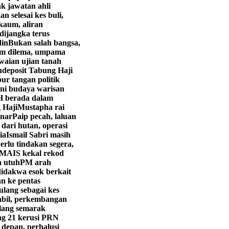
k jawatan ahli
 selesai kes buli,
aum, aliran
dijangka terus
din
Bukan salah bangsa,
am dilema, umpama
aian ujian tanah
deposit Tabung Haji
r tangan politik
eni budaya warisan
 berada dalam
 Haji
Mustapha rai
enar
Paip pecah, laluan
 dari hutan, operasi
ia
Ismail Sabri masih
erlu tindakan segera,
MAIS kekal rekod
n utuh
PM arah
didakwa esok berkait
 ke pentas
ulang sebagai kes
abil, perkembangan
lang semarak
g 21 kerusi PRN
 depan, perhalusi