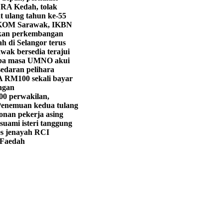
LRA Kedah, tolak
 ulang tahun ke-55
KOM Sarawak, IKBN
ekan perkembangan
h di Selangor terus
wak bersedia terajui
iba masa UMNO akui
edaran pelihara
 RM100 sekali bayar
ngan
00 perwakilan,
enemuan kedua tulang
onan pekerja asing
suami isteri tanggung
s jenayah RCI
 Faedah