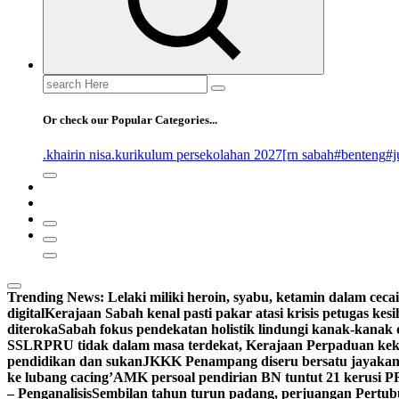
Search
for:
Or check our Popular Categories...
.khairin nisa
.kurikulum persekolahan 2027
[rn sabah
#benteng
#j
Trending News:
Lelaki miliki heroin, syabu, ketamin dalam cecai
digital
Kerajaan Sabah kenal pasti pakar atasi krisis petugas kes
diteroka
Sabah fokus pendekatan holistik lindungi kanak-kanak 
SSLR
PRU tidak dalam masa terdekat, Kerajaan Perpaduan keka
pendidikan dan sukan
JKKK Penampang diseru bersatu jayaka
ke lubang cacing’
AMK persoal pendirian BN tuntut 21 kerusi 
– Penganalisis
Sembilan tahun turun padang, perjuangan Pertubu