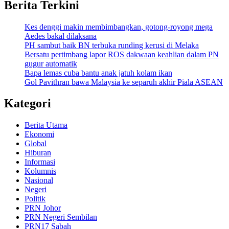
Berita Terkini
Kes denggi makin membimbangkan, gotong-royong mega
Aedes bakal dilaksana
PH sambut baik BN terbuka runding kerusi di Melaka
Bersatu pertimbang lapor ROS dakwaan keahlian dalam PN
gugur automatik
Bapa lemas cuba bantu anak jatuh kolam ikan
Gol Pavithran bawa Malaysia ke separuh akhir Piala ASEAN
Kategori
Berita Utama
Ekonomi
Global
Hiburan
Informasi
Kolumnis
Nasional
Negeri
Politik
PRN Johor
PRN Negeri Sembilan
PRN17 Sabah