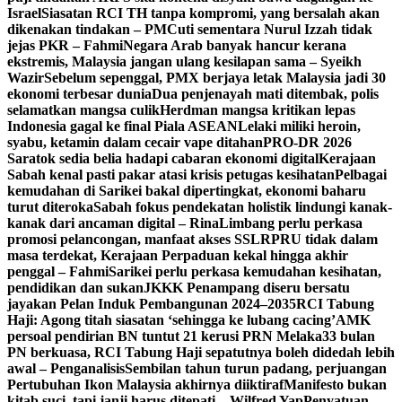
Israel
Siasatan RCI TH tanpa kompromi, yang bersalah akan
dikenakan tindakan – PM
Cuti sementara Nurul Izzah tidak
jejas PKR – Fahmi
Negara Arab banyak hancur kerana
ekstremis, Malaysia jangan ulang kesilapan sama – Syeikh
Wazir
Sebelum sepenggal, PMX berjaya letak Malaysia jadi 30
ekonomi terbesar dunia
Dua penjenayah mati ditembak, polis
selamatkan mangsa culik
Herdman mangsa kritikan lepas
Indonesia gagal ke final Piala ASEAN
Lelaki miliki heroin,
syabu, ketamin dalam cecair vape ditahan
PRO-DR 2026
Saratok sedia belia hadapi cabaran ekonomi digital
Kerajaan
Sabah kenal pasti pakar atasi krisis petugas kesihatan
Pelbagai
kemudahan di Sarikei bakal dipertingkat, ekonomi baharu
turut diteroka
Sabah fokus pendekatan holistik lindungi kanak-
kanak dari ancaman digital – Rina
Limbang perlu perkasa
promosi pelancongan, manfaat akses SSLR
PRU tidak dalam
masa terdekat, Kerajaan Perpaduan kekal hingga akhir
penggal – Fahmi
Sarikei perlu perkasa kemudahan kesihatan,
pendidikan dan sukan
JKKK Penampang diseru bersatu
jayakan Pelan Induk Pembangunan 2024–2035
RCI Tabung
Haji: Agong titah siasatan ‘sehingga ke lubang cacing’
AMK
persoal pendirian BN tuntut 21 kerusi PRN Melaka
33 bulan
PN berkuasa, RCI Tabung Haji sepatutnya boleh didedah lebih
awal – Penganalisis
Sembilan tahun turun padang, perjuangan
Pertubuhan Ikon Malaysia akhirnya diiktiraf
Manifesto bukan
kitab suci, tapi janji harus ditepati – Wilfred Yap
Penyatuan