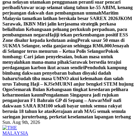
gesa nelayan utamakan penggunaan peranti suar pencari
peribadi
Anwar ucap selamat ulang tahun ke-55 ABIM, kenang
perjuangan dakwah dan pembangunan ummah
Maritim
Malaysia tamatkan latihan berskala besar SAREX 2026
JKOM
Sarawak, IKBN Miri jalin kerjasama strategik perkasa
belia
Bulan Kebangsaan peluang perkukuh perpaduan, pacu
pembangunan negara
Hajiji tekan perkembangan positif ESS
Zone disalur kepada kedutaan asing
Perak sasar 50 emas di
SUKMA Selangor, sedia ganjaran sehingga RM6,000
Jenayah
di Selangor terus menurun – Ketua Polis Selangor
Pokok
tumbang: Cari jalan penyelesaian, bukan masa untuk
menyalahkan mana-mana pihak
Sarawak bersedia terajui
perdagangan karbon ikut acuan sendiri
Penduduk kampung
bimbang dakwaan penyebaran bahan disyaki dadah
baharu
Sudah tiba masa UMNO akui kelemahan dan salah
urus Tabung Haji – KJ
SeMURNI anjur bengkel STEM hujung
Ogos
Semarak Bulan Kebangsaan tingkat kesedaran pelihara
keharmonian kaum
Pengalaman Singapura jadi rujukan
penganjuran F1 Bahrain GP di Sepang – Anwar
MoF nafi
dakwaan SARA RM100 sekali bayar untuk semua rakyat
berusia 18 tahun ke atas
Kerajaan arah MAG semak semula
saringan juruterbang, perketat keselamatan lapangan terbang
Sun. Aug 9th, 2026