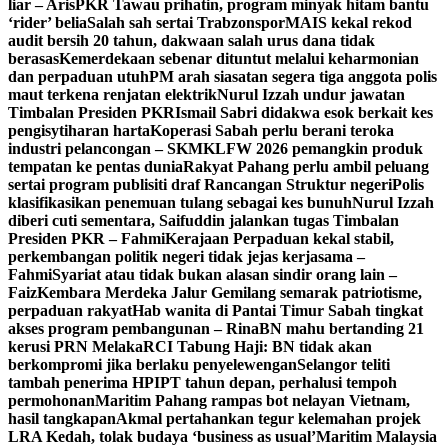
liar – Aris
PKR Tawau prihatin, program minyak hitam bantu
‘rider’ belia
Salah sah sertai Trabzonspor
MAIS kekal rekod
audit bersih 20 tahun, dakwaan salah urus dana tidak
berasas
Kemerdekaan sebenar dituntut melalui keharmonian
dan perpaduan utuh
PM arah siasatan segera tiga anggota polis
maut terkena renjatan elektrik
Nurul Izzah undur jawatan
Timbalan Presiden PKR
Ismail Sabri didakwa esok berkait kes
pengisytiharan harta
Koperasi Sabah perlu berani teroka
industri pelancongan – SKM
KLFW 2026 pemangkin produk
tempatan ke pentas dunia
Rakyat Pahang perlu ambil peluang
sertai program publisiti draf Rancangan Struktur negeri
Polis
klasifikasikan penemuan tulang sebagai kes bunuh
Nurul Izzah
diberi cuti sementara, Saifuddin jalankan tugas Timbalan
Presiden PKR – Fahmi
Kerajaan Perpaduan kekal stabil,
perkembangan politik negeri tidak jejas kerjasama –
Fahmi
Syariat atau tidak bukan alasan sindir orang lain –
Faiz
Kembara Merdeka Jalur Gemilang semarak patriotisme,
perpaduan rakyat
Hab wanita di Pantai Timur Sabah tingkat
akses program pembangunan – Rina
BN mahu bertanding 21
kerusi PRN Melaka
RCI Tabung Haji: BN tidak akan
berkompromi jika berlaku penyelewengan
Selangor teliti
tambah penerima HPIPT tahun depan, perhalusi tempoh
permohonan
Maritim Pahang rampas bot nelayan Vietnam,
hasil tangkapan
Akmal pertahankan tegur kelemahan projek
LRA Kedah, tolak budaya ‘business as usual’
Maritim Malaysia