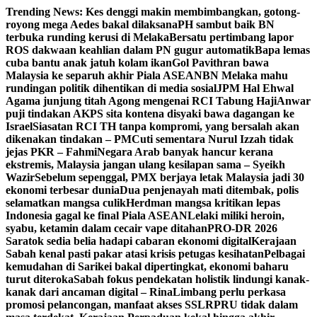
Skip
Trending News:
Kes denggi makin membimbangkan, gotong-
to
royong mega Aedes bakal dilaksana
PH sambut baik BN
content
terbuka runding kerusi di Melaka
Bersatu pertimbang lapor
ROS dakwaan keahlian dalam PN gugur automatik
Bapa lemas
cuba bantu anak jatuh kolam ikan
Gol Pavithran bawa
Malaysia ke separuh akhir Piala ASEAN
BN Melaka mahu
rundingan politik dihentikan di media sosial
JPM Hal Ehwal
Agama junjung titah Agong mengenai RCI Tabung Haji
Anwar
puji tindakan AKPS sita kontena disyaki bawa dagangan ke
Israel
Siasatan RCI TH tanpa kompromi, yang bersalah akan
dikenakan tindakan – PM
Cuti sementara Nurul Izzah tidak
jejas PKR – Fahmi
Negara Arab banyak hancur kerana
ekstremis, Malaysia jangan ulang kesilapan sama – Syeikh
Wazir
Sebelum sepenggal, PMX berjaya letak Malaysia jadi 30
ekonomi terbesar dunia
Dua penjenayah mati ditembak, polis
selamatkan mangsa culik
Herdman mangsa kritikan lepas
Indonesia gagal ke final Piala ASEAN
Lelaki miliki heroin,
syabu, ketamin dalam cecair vape ditahan
PRO-DR 2026
Saratok sedia belia hadapi cabaran ekonomi digital
Kerajaan
Sabah kenal pasti pakar atasi krisis petugas kesihatan
Pelbagai
kemudahan di Sarikei bakal dipertingkat, ekonomi baharu
turut diteroka
Sabah fokus pendekatan holistik lindungi kanak-
kanak dari ancaman digital – Rina
Limbang perlu perkasa
promosi pelancongan, manfaat akses SSLR
PRU tidak dalam