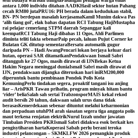
seni budaya warisan bangsa
Pasangan penagih warga emas
antara 1,000 individu ditahan AADK
Hasil sektor hutan Pahang
cecah RM80 juta
PRU16: PH berada dalam kedudukan stabil,
BN- PN berdepan masalah kerjasama
Kamil Munim dakwa Pas
‘alih tiang gol’, elak bahas dapatan RCI Tabung Haji
Mustapha
rai pelajar cemerlang STPM daerah Sepanggar kali
keempat
RCI Tabung Haji dibahas 11 Ogos, Ahli Parlimen
diminta teliti fakta sebenar
Paip pecah, laluan Pujut Corner ke
Bulatan GK ditutup sementara
Bersatu automatik gugur
daripada PN – Hadi Awang
Pencari lokan berjaya keluar dari
hutan, operasi SAR ditamatkan
Pendakwaan Ismail Sabri
ditangguh ke 27 Ogos, masih dirawat di IJN
Bekas Ketua
Hakim Negara meninggal dunia
Ismail Sabri masih dirawat di
IJN, pendakwaan dijangka diteruskan hari ini
RM200,000
diperuntuk bantu pembinaan Pondok Polis Kota
Kemuning
Perlu tindakan segera, proaktif tangani isu anjing
liar – Aris
PKR Tawau prihatin, program minyak hitam bantu
‘rider’ belia
Salah sah sertai Trabzonspor
MAIS kekal rekod
audit bersih 20 tahun, dakwaan salah urus dana tidak
berasas
Kemerdekaan sebenar dituntut melalui keharmonian
dan perpaduan utuh
PM arah siasatan segera tiga anggota polis
maut terkena renjatan elektrik
Nurul Izzah undur jawatan
Timbalan Presiden PKR
Ismail Sabri didakwa esok berkait kes
pengisytiharan harta
Koperasi Sabah perlu berani teroka
industri pelancongan – SKM
KLFW 2026 pemangkin produk