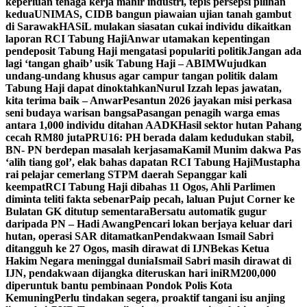
keperluan tenaga kerja mahir industri, tepis persepsi pilihan
kedua
UNIMAS, CIDB bangun piawaian ujian tanah gambut
di Sarawak
HASiL mulakan siasatan cukai individu dikaitkan
laporan RCI Tabung Haji
Anwar utamakan kepentingan
pendeposit Tabung Haji mengatasi populariti politik
Jangan ada
lagi ‘tangan ghaib’ usik Tabung Haji – ABIM
Wujudkan
undang-undang khusus agar campur tangan politik dalam
Tabung Haji dapat dinoktahkan
Nurul Izzah lepas jawatan,
kita terima baik – Anwar
Pesantun 2026 jayakan misi perkasa
seni budaya warisan bangsa
Pasangan penagih warga emas
antara 1,000 individu ditahan AADK
Hasil sektor hutan Pahang
cecah RM80 juta
PRU16: PH berada dalam kedudukan stabil,
BN- PN berdepan masalah kerjasama
Kamil Munim dakwa Pas
‘alih tiang gol’, elak bahas dapatan RCI Tabung Haji
Mustapha
rai pelajar cemerlang STPM daerah Sepanggar kali
keempat
RCI Tabung Haji dibahas 11 Ogos, Ahli Parlimen
diminta teliti fakta sebenar
Paip pecah, laluan Pujut Corner ke
Bulatan GK ditutup sementara
Bersatu automatik gugur
daripada PN – Hadi Awang
Pencari lokan berjaya keluar dari
hutan, operasi SAR ditamatkan
Pendakwaan Ismail Sabri
ditangguh ke 27 Ogos, masih dirawat di IJN
Bekas Ketua
Hakim Negara meninggal dunia
Ismail Sabri masih dirawat di
IJN, pendakwaan dijangka diteruskan hari ini
RM200,000
diperuntuk bantu pembinaan Pondok Polis Kota
Kemuning
Perlu tindakan segera, proaktif tangani isu anjing