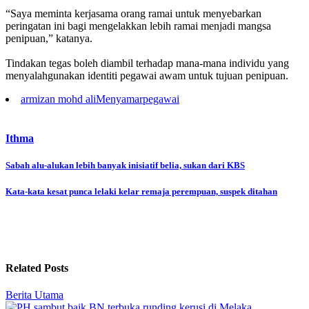
“Saya meminta kerjasama orang ramai untuk menyebarkan
peringatan ini bagi mengelakkan lebih ramai menjadi mangsa
penipuan,” katanya.
Tindakan tegas boleh diambil terhadap mana-mana individu yang
menyalahgunakan identiti pegawai awam untuk tujuan penipuan.
armizan mohd ali
Menyamar
pegawai
Ithma
Post
Sabah alu-alukan lebih banyak inisiatif belia, sukan dari KBS
navigation
Kata-kata kesat punca lelaki kelar remaja perempuan, suspek ditahan
Related Posts
Berita Utama