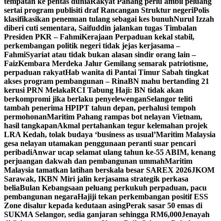
tempatan ke pentas dunia
Rakyat Pahang perlu ambil peluang
sertai program publisiti draf Rancangan Struktur negeri
Polis
klasifikasikan penemuan tulang sebagai kes bunuh
Nurul Izzah
diberi cuti sementara, Saifuddin jalankan tugas Timbalan
Presiden PKR – Fahmi
Kerajaan Perpaduan kekal stabil,
perkembangan politik negeri tidak jejas kerjasama –
Fahmi
Syariat atau tidak bukan alasan sindir orang lain –
Faiz
Kembara Merdeka Jalur Gemilang semarak patriotisme,
perpaduan rakyat
Hab wanita di Pantai Timur Sabah tingkat
akses program pembangunan – Rina
BN mahu bertanding 21
kerusi PRN Melaka
RCI Tabung Haji: BN tidak akan
berkompromi jika berlaku penyelewengan
Selangor teliti
tambah penerima HPIPT tahun depan, perhalusi tempoh
permohonan
Maritim Pahang rampas bot nelayan Vietnam,
hasil tangkapan
Akmal pertahankan tegur kelemahan projek
LRA Kedah, tolak budaya ‘business as usual’
Maritim Malaysia
gesa nelayan utamakan penggunaan peranti suar pencari
peribadi
Anwar ucap selamat ulang tahun ke-55 ABIM, kenang
perjuangan dakwah dan pembangunan ummah
Maritim
Malaysia tamatkan latihan berskala besar SAREX 2026
JKOM
Sarawak, IKBN Miri jalin kerjasama strategik perkasa
belia
Bulan Kebangsaan peluang perkukuh perpaduan, pacu
pembangunan negara
Hajiji tekan perkembangan positif ESS
Zone disalur kepada kedutaan asing
Perak sasar 50 emas di
SUKMA Selangor, sedia ganjaran sehingga RM6,000
Jenayah