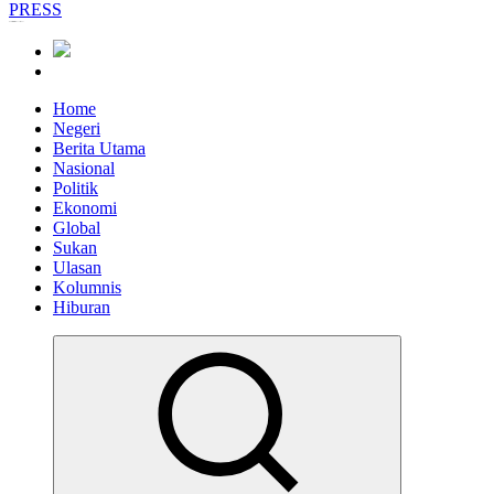
Informasi Berfakta Membuka Minda
Home
Negeri
Berita Utama
Nasional
Politik
Ekonomi
Global
Sukan
Ulasan
Kolumnis
Hiburan