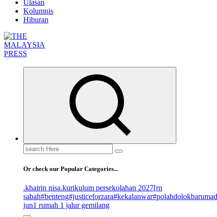
Ulasan
Kolumnis
Hiburan
Informasi Berfakta Membuka Minda
Search
for:
Or check our Popular Categories...
.khairin nisa
.kurikulum persekolahan 2027
[rn
sabah
#benteng
#justiceforzara
#kekalanwar
#polahdolokbaruma
jun
1 rumah 1 jalur gemilang