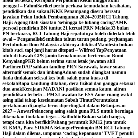
masa terdekat, Kerajaan Perpaduan kekal hingga akhir
penggal – Fahmi
Sarikei perlu perkasa kemudahan kesihatan,
pendidikan dan sukan
JKKK Penampang diseru bersatu
jayakan Pelan Induk Pembangunan 2024–2035
RCI Tabung
Haji: Agong titah siasatan ‘sehingga ke lubang cacing’
AMK
persoal pendirian BN tuntut 21 kerusi PRN Melaka
33 bulan
PN berkuasa, RCI Tabung Haji sepatutnya boleh didedah lebih
awal – Penganalisis
Sembilan tahun turun padang, perjuangan
Pertubuhan Ikon Malaysia akhirnya diiktiraf
Manifesto bukan
kitab suci, tapi janji harus ditepati – Wilfred Yap
Penyatuan
utuh di bawah GPS jamin kemakmuran berterusan Bumi
Kenyalang
PKR belum terima surat letak jawatan ahli
Parlimen
DAP sahkan tanding PRN Sarawak, tawar suara
alternatif semak dan imbang
Aduan sudah diangkat namun
tiada tindakan selesai kes buli, salah guna kuasa di
sekolah
Bapa kandung ditahan, dera fizikal dan ganggu seksual
dua anak
Kerajaan MADANI pastikan semua kaum, aliran
pendidikan terbela – PMX
Lawatan ke ESS Zone ruang wakil
asing nilai tahap keselamatan Sabah Timur
Peruntukan
pertahanan dijangka terus dipertingkat dalam Belanjawan
2027 – Anwar
Pelancong asing salah guna PLS untuk berniaga
dikenakan tindakan tegas – Saifuddin
Bukan salah bangsa,
tetapi cara kita berfikir
Pahang peruntuk RM12 juta untuk
SUKMA, Para SUKMA Selangor
Pemimpin BN RCI Tabung
Haji dalam dilema, umpama ‘cacing kepanasan’
TVET penuhi