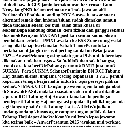
utuh di bawah GPS jamin kemakmuran berterusan Bumi
Kenyalang
PKR belum terima surat letak jawatan ahli
Parlimen
DAP sahkan tanding PRN Sarawak, tawar suara
alternatif semak dan imbang
Aduan sudah diangkat namun
tiada tindakan selesai kes buli, salah guna kuasa di
sekolah
Bapa kandung ditahan, dera fizikal dan ganggu seksual
dua anak
Kerajaan MADANI pastikan semua kaum, aliran
pendidikan terbela – PMX
Lawatan ke ESS Zone ruang wakil
asing nilai tahap keselamatan Sabah Timur
Peruntukan
pertahanan dijangka terus dipertingkat dalam Belanjawan
2027 – Anwar
Pelancong asing salah guna PLS untuk berniaga
dikenakan tindakan tegas – Saifuddin
Bukan salah bangsa,
tetapi cara kita berfikir
Pahang peruntuk RM12 juta untuk
SUKMA, Para SUKMA Selangor
Pemimpin BN RCI Tabung
Haji dalam dilema, umpama ‘cacing kepanasan’
TVET penuhi
keperluan tenaga kerja mahir industri, tepis persepsi pilihan
kedua
UNIMAS, CIDB bangun piawaian ujian tanah gambut
di Sarawak
HASiL mulakan siasatan cukai individu dikaitkan
laporan RCI Tabung Haji
Anwar utamakan kepentingan
pendeposit Tabung Haji mengatasi populariti politik
Jangan ada
lagi ‘tangan ghaib’ usik Tabung Haji – ABIM
Wujudkan
undang-undang khusus agar campur tangan politik dalam
Tabung Haji dapat dinoktahkan
Nurul Izzah lepas jawatan,
kita terima baik – Anwar
Pesantun 2026 jayakan misi perkasa