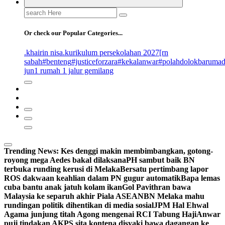
Search
for:
Or check our Popular Categories...
.khairin nisa
.kurikulum persekolahan 2027
[rn
sabah
#benteng
#justiceforzara
#kekalanwar
#polahdolokbaruma
jun
1 rumah 1 jalur gemilang
Trending News:
Kes denggi makin membimbangkan, gotong-
royong mega Aedes bakal dilaksana
PH sambut baik BN
terbuka runding kerusi di Melaka
Bersatu pertimbang lapor
ROS dakwaan keahlian dalam PN gugur automatik
Bapa lemas
cuba bantu anak jatuh kolam ikan
Gol Pavithran bawa
Malaysia ke separuh akhir Piala ASEAN
BN Melaka mahu
rundingan politik dihentikan di media sosial
JPM Hal Ehwal
Agama junjung titah Agong mengenai RCI Tabung Haji
Anwar
puji tindakan AKPS sita kontena disyaki bawa dagangan ke