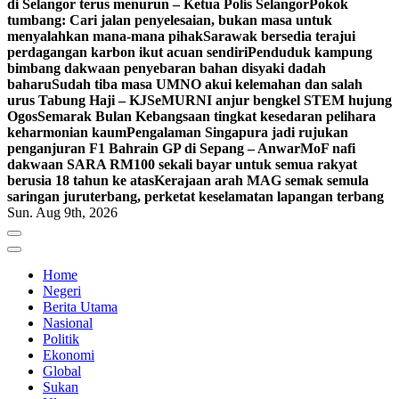
di Selangor terus menurun – Ketua Polis Selangor
Pokok
tumbang: Cari jalan penyelesaian, bukan masa untuk
menyalahkan mana-mana pihak
Sarawak bersedia terajui
perdagangan karbon ikut acuan sendiri
Penduduk kampung
bimbang dakwaan penyebaran bahan disyaki dadah
baharu
Sudah tiba masa UMNO akui kelemahan dan salah
urus Tabung Haji – KJ
SeMURNI anjur bengkel STEM hujung
Ogos
Semarak Bulan Kebangsaan tingkat kesedaran pelihara
keharmonian kaum
Pengalaman Singapura jadi rujukan
penganjuran F1 Bahrain GP di Sepang – Anwar
MoF nafi
dakwaan SARA RM100 sekali bayar untuk semua rakyat
berusia 18 tahun ke atas
Kerajaan arah MAG semak semula
saringan juruterbang, perketat keselamatan lapangan terbang
Sun. Aug 9th, 2026
Home
Negeri
Berita Utama
Nasional
Politik
Ekonomi
Global
Sukan