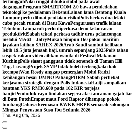
tertangguh
Nilai ringgit dibuka stabil pada awal
dagangan
Program SMARTCOM 2.0 bawa pendedahan
teknologi ke pedalaman Bekenu
Laluan lama Bentong-Kuala
Lumpur perlu dibuat penilaian risiko
Polis berkas dua lelaki
cuba pecah rumah di Batu Kawa
Pengurusan trafik laluan
Tebobon-Tamparuli perlu diperkasa demi kelancaran
produktiviti
Sabah tekad perkasa tadbir urus pelancongan
melalui MA63 – Jafry
Mukah himpun 160 pakar maritim
jayakan latihan SAREX 2026
Arab Saudi sambut ketibaan
lebih 19.5 juta jemaah haji, umrah sepanjang 2025
Polis tahan
suspek rakam video aibkan wanita di Festival Makanan
Kuching
Polis siasat gangguan tidak senonoh di Taman Hill
Top, Luyang
Projek SSMP tidak boleh terbengkalai kali
keempat
Wan Rosdy anggap pemergian Mohd Radzi
kehilangan besar UMNO Pahang
PDRM Sabah perhebat
kerjasama strategik dengan Polis Indonesia
Hajiji sampaikan
bantuan YKS RM30,600 pada 102 KIR terjejas
banjir
Penduduk rayu tindakan segera atasi ancaman gajah liar
di Batu Puteh
Empat maut Ford Raptor dihempap pokok
tumbang
Cahaya keemasan KWKK HRPB semarak sokongan
Minggu Penyusuan Susu Ibu Sedunia 2026
Thu. Aug 6th, 2026