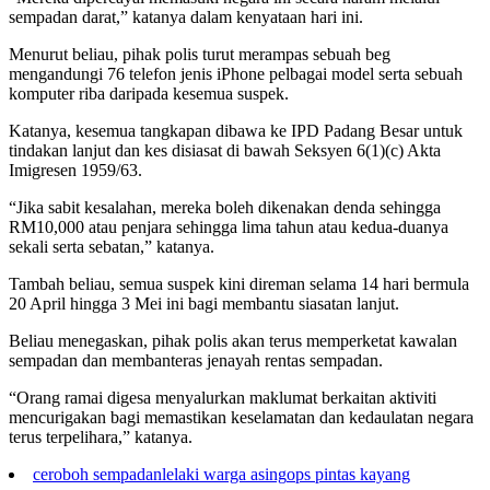
sempadan darat,” katanya dalam kenyataan hari ini.
Menurut beliau, pihak polis turut merampas sebuah beg
mengandungi 76 telefon jenis iPhone pelbagai model serta sebuah
komputer riba daripada kesemua suspek.
Katanya, kesemua tangkapan dibawa ke IPD Padang Besar untuk
tindakan lanjut dan kes disiasat di bawah Seksyen 6(1)(c) Akta
Imigresen 1959/63.
“Jika sabit kesalahan, mereka boleh dikenakan denda sehingga
RM10,000 atau penjara sehingga lima tahun atau kedua-duanya
sekali serta sebatan,” katanya.
Tambah beliau, semua suspek kini direman selama 14 hari bermula
20 April hingga 3 Mei ini bagi membantu siasatan lanjut.
Beliau menegaskan, pihak polis akan terus memperketat kawalan
sempadan dan membanteras jenayah rentas sempadan.
“Orang ramai digesa menyalurkan maklumat berkaitan aktiviti
mencurigakan bagi memastikan keselamatan dan kedaulatan negara
terus terpelihara,” katanya.
ceroboh sempadan
lelaki warga asing
ops pintas kayang