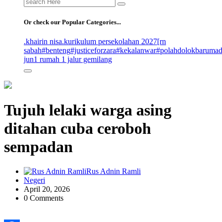
Search
for:
Or check our Popular Categories...
.khairin nisa
.kurikulum persekolahan 2027
[rn
sabah
#benteng
#justiceforzara
#kekalanwar
#polahdolokbaruma
jun
1 rumah 1 jalur gemilang
Tujuh lelaki warga asing
ditahan cuba ceroboh
sempadan
Rus Adnin Ramli
Negeri
April 20, 2026
0 Comments