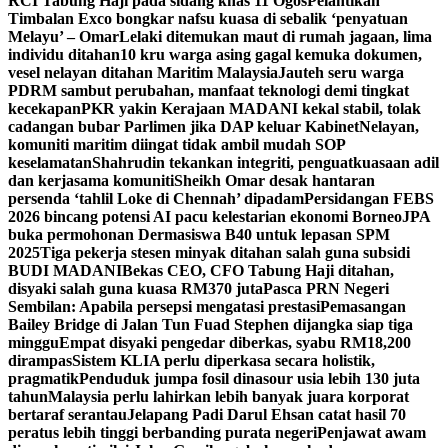
RCI Tabung Haji pada sidang khas 11 Ogos
Pelantikan
Timbalan Exco bongkar nafsu kuasa di sebalik ‘penyatuan
Melayu’ – Omar
Lelaki ditemukan maut di rumah jagaan, lima
individu ditahan
10 kru warga asing gagal kemuka dokumen,
vesel nelayan ditahan Maritim Malaysia
Jauteh seru warga
PDRM sambut perubahan, manfaat teknologi demi tingkat
kecekapan
PKR yakin Kerajaan MADANI kekal stabil, tolak
cadangan bubar Parlimen jika DAP keluar Kabinet
Nelayan,
komuniti maritim diingat tidak ambil mudah SOP
keselamatan
Shahrudin tekankan integriti, penguatkuasaan adil
dan kerjasama komuniti
Sheikh Omar desak hantaran
persenda ‘tahlil Loke di Chennah’ dipadam
Persidangan FEBS
2026 bincang potensi AI pacu kelestarian ekonomi Borneo
JPA
buka permohonan Dermasiswa B40 untuk lepasan SPM
2025
Tiga pekerja stesen minyak ditahan salah guna subsidi
BUDI MADANI
Bekas CEO, CFO Tabung Haji ditahan,
disyaki salah guna kuasa RM370 juta
Pasca PRN Negeri
Sembilan: Apabila persepsi mengatasi prestasi
Pemasangan
Bailey Bridge di Jalan Tun Fuad Stephen dijangka siap tiga
minggu
Empat disyaki pengedar diberkas, syabu RM18,200
dirampas
Sistem KLIA perlu diperkasa secara holistik,
pragmatik
Penduduk jumpa fosil dinasour usia lebih 130 juta
tahun
Malaysia perlu lahirkan lebih banyak juara korporat
bertaraf serantau
Jelapang Padi Darul Ehsan catat hasil 70
peratus lebih tinggi berbanding purata negeri
Penjawat awam