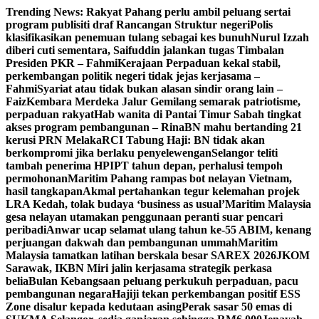
Skip
Trending News:
Rakyat Pahang perlu ambil peluang sertai
to
program publisiti draf Rancangan Struktur negeri
Polis
content
klasifikasikan penemuan tulang sebagai kes bunuh
Nurul Izzah
diberi cuti sementara, Saifuddin jalankan tugas Timbalan
Presiden PKR – Fahmi
Kerajaan Perpaduan kekal stabil,
perkembangan politik negeri tidak jejas kerjasama –
Fahmi
Syariat atau tidak bukan alasan sindir orang lain –
Faiz
Kembara Merdeka Jalur Gemilang semarak patriotisme,
perpaduan rakyat
Hab wanita di Pantai Timur Sabah tingkat
akses program pembangunan – Rina
BN mahu bertanding 21
kerusi PRN Melaka
RCI Tabung Haji: BN tidak akan
berkompromi jika berlaku penyelewengan
Selangor teliti
tambah penerima HPIPT tahun depan, perhalusi tempoh
permohonan
Maritim Pahang rampas bot nelayan Vietnam,
hasil tangkapan
Akmal pertahankan tegur kelemahan projek
LRA Kedah, tolak budaya ‘business as usual’
Maritim Malaysia
gesa nelayan utamakan penggunaan peranti suar pencari
peribadi
Anwar ucap selamat ulang tahun ke-55 ABIM, kenang
perjuangan dakwah dan pembangunan ummah
Maritim
Malaysia tamatkan latihan berskala besar SAREX 2026
JKOM
Sarawak, IKBN Miri jalin kerjasama strategik perkasa
belia
Bulan Kebangsaan peluang perkukuh perpaduan, pacu
pembangunan negara
Hajiji tekan perkembangan positif ESS
Zone disalur kepada kedutaan asing
Perak sasar 50 emas di