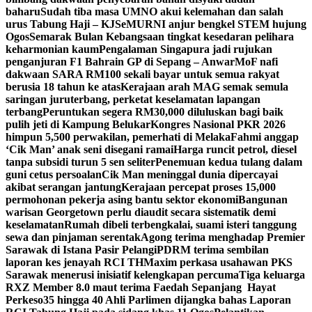
baharu
Sudah tiba masa UMNO akui kelemahan dan salah
urus Tabung Haji – KJ
SeMURNI anjur bengkel STEM hujung
Ogos
Semarak Bulan Kebangsaan tingkat kesedaran pelihara
keharmonian kaum
Pengalaman Singapura jadi rujukan
penganjuran F1 Bahrain GP di Sepang – Anwar
MoF nafi
dakwaan SARA RM100 sekali bayar untuk semua rakyat
berusia 18 tahun ke atas
Kerajaan arah MAG semak semula
saringan juruterbang, perketat keselamatan lapangan
terbang
Peruntukan segera RM30,000 diluluskan bagi baik
pulih jeti di Kampung Belukar
Kongres Nasional PKR 2026
himpun 5,500 perwakilan, pemerhati di Melaka
Fahmi anggap
‘Cik Man’ anak seni disegani ramai
Harga runcit petrol, diesel
tanpa subsidi turun 5 sen seliter
Penemuan kedua tulang dalam
guni cetus persoalan
Cik Man meninggal dunia dipercayai
akibat serangan jantung
Kerajaan percepat proses 15,000
permohonan pekerja asing bantu sektor ekonomi
Bangunan
warisan Georgetown perlu diaudit secara sistematik demi
keselamatan
Rumah dibeli terbengkalai, suami isteri tanggung
sewa dan pinjaman serentak
Agong terima menghadap Premier
Sarawak di Istana Pasir Pelangi
PDRM terima sembilan
laporan kes jenayah RCI TH
Maxim perkasa usahawan PKS
Sarawak menerusi inisiatif kelengkapan percuma
Tiga keluarga
RXZ Member 8.0 maut terima Faedah Sepanjang Hayat
Perkeso
35 hingga 40 Ahli Parlimen dijangka bahas Laporan