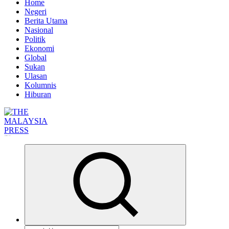
Home
Negeri
Berita Utama
Nasional
Politik
Ekonomi
Global
Sukan
Ulasan
Kolumnis
Hiburan
Informasi Berfakta Membuka Minda