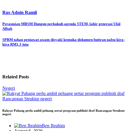
Rus Adnin Ramli
Post
Perasmian MRSM Dungun perkukuh agenda STEM, lahir generasi Ulul
Albab
navigation
SPRM tahan penjawat awam disyaki kemuka dokumen butiran palsu kira-
kira RM1.3 juta
Related Posts
Negeri
Rakyat Pahang perlu ambil peluang sertai program publisiti draf Rancangan Struktur
negeri
Ben Ibrahim
August 6, 2026