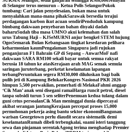
SUKMA Selangor, sedia ganjaran sehingga RM6,000
Jenayah
di Selangor terus menurun – Ketua Polis Selangor
Pokok
tumbang: Cari jalan penyelesaian, bukan masa untuk
menyalahkan mana-mana pihak
Sarawak bersedia terajui
perdagangan karbon ikut acuan sendiri
Penduduk kampung
bimbang dakwaan penyebaran bahan disyaki dadah
baharu
Sudah tiba masa UMNO akui kelemahan dan salah
urus Tabung Haji – KJ
SeMURNI anjur bengkel STEM hujung
Ogos
Semarak Bulan Kebangsaan tingkat kesedaran pelihara
keharmonian kaum
Pengalaman Singapura jadi rujukan
penganjuran F1 Bahrain GP di Sepang – Anwar
MoF nafi
dakwaan SARA RM100 sekali bayar untuk semua rakyat
berusia 18 tahun ke atas
Kerajaan arah MAG semak semula
saringan juruterbang, perketat keselamatan lapangan
terbang
Peruntukan segera RM30,000 diluluskan bagi baik
pulih jeti di Kampung Belukar
Kongres Nasional PKR 2026
himpun 5,500 perwakilan, pemerhati di Melaka
Fahmi anggap
‘Cik Man’ anak seni disegani ramai
Harga runcit petrol, diesel
tanpa subsidi turun 5 sen seliter
Penemuan kedua tulang dalam
guni cetus persoalan
Cik Man meninggal dunia dipercayai
akibat serangan jantung
Kerajaan percepat proses 15,000
permohonan pekerja asing bantu sektor ekonomi
Bangunan
warisan Georgetown perlu diaudit secara sistematik demi
keselamatan
Rumah dibeli terbengkalai, suami isteri tanggung
sewa dan pinjaman serentak
Agong terima menghadap Premier