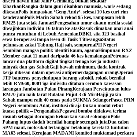
diseru hayati nilai Jalur Gemilang, bukan sekadar
kibarkan
Rangka dalam guni disahkan manusia, waris sedang
dikesan
Polis tumpaskan ‘Geng Andy’, selesai 10 kes curi rim
kenderaan
Polis Marin Sabah rekod 95 kes, rampasan lebih
RM25 juta sejak Januari
Pengesahan umur akaun media sosial
diwajibkan individu 16 tahun ke atas
Rasuk dimakan anai-anai
punca runtuhan di Lebuh Armenian
DBKL sita 323 basikal
sewa beroperasi tanpa lesen di Tasik Titiwangsa
Status
pelunasan zakat Tabung Haji sah, sempurna
PH Negeri
Sembilan mangsa politik identiti kaum, agama
Himpunan RXZ
Member catat 11 maut daripada 46 kes kemalangan
Petronas
lancar dua platform digital tingkat tenaga kerja industri
minyak dan gas Sabah
Gaji bawah minimum, tiada kontrak
kerja dikesan dalam operasi antipemerdagangan orang
Operasi
JTF banteras penyeludupan barang subsidi, rokok bernilai
lebih RM660, 000
Tiga individu ditahan ceroboh kawasan
larangan Jambatan Pulau Pinang
Kerajaan Persekutuan lulus
RM70 juta naik taraf Bulatan Pujut 3 di Miri
Hajiji yakin
Sabah mampu raih 40 emas pada SUKMA Selangor
Pasca PRN
Negeri Sembilan: Adat, institusi diraja bukan modal rebut
kuasa politik – Penganalisis
Pegawai bomba didakwa terima
rasuah sebagai dorongan keluarkan surat sokongan
Polis
Pahang lupus dadah bernilai hampir setengah juta
Dua calon
SPM maut, motosikal terlanggar belakang kereta
13 tuntutan
MA63 selesai, Kerajaan MADANI komited muktamad perkara