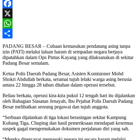
Facebook
X
WhatsApp
Share
PADANG BESAR – Cubaan kemasukan pendatang asing tanpa
izin (PATI) melalui laluan haram di sempadan negara berjaya
dipatahkan dalam Ops Pintas Kayang yang dilaksanakan di sekitar
Padang Besar semalam.
Ketua Polis Daerah Padang Besar, Asisten Komisioner Mohd
Shokri Abdullah berkata, seramai tujuh lelaki warga asing berusia
antara 22 hingga 28 tahun ditahan dalam operasi tersebut.
Beliau berkata, operasi kira-kira pukul 12 tengah hari itu dijalankan
oleh Bahagian Siasatan Jenayah, Ibu Pejabat Polis Daerah Padang
Besar melibatkan seorang pegawai dan tujuh anggota.
“Serbuan dijalankan di tiga lokasi berasingan sekitar Kampung
Kubang Tiga, Chuping dan hasil pemeriksaan mendapati kesemua
suspek gagal mengemukakan dokumen perjalanan diri yang sah.
“Mereka dipercayai memasuki negara ini secara haram melalui