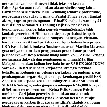
perkembangan politik negeri tidak jejas kerjasama –
Fahmi
Syariat atau tidak bukan alasan sindir orang lain –
Faiz
Kembara Merdeka Jalur Gemilang semarak patriotisme,
perpaduan rakyat
Hab wanita di Pantai Timur Sabah tingkat
akses program pembangunan – Rina
BN mahu bertanding 21
kerusi PRN Melaka
RCI Tabung Haji: BN tidak akan
berkompromi jika berlaku penyelewengan
Selangor teliti
tambah penerima HPIPT tahun depan, perhalusi tempoh
permohonan
Maritim Pahang rampas bot nelayan Vietnam,
hasil tangkapan
Akmal pertahankan tegur kelemahan projek
LRA Kedah, tolak budaya ‘business as usual’
Maritim Malaysia
gesa nelayan utamakan penggunaan peranti suar pencari
peribadi
Anwar ucap selamat ulang tahun ke-55 ABIM, kenang
perjuangan dakwah dan pembangunan ummah
Maritim
Malaysia tamatkan latihan berskala besar SAREX 2026
JKOM
Sarawak, IKBN Miri jalin kerjasama strategik perkasa
belia
Bulan Kebangsaan peluang perkukuh perpaduan, pacu
pembangunan negara
Hajiji tekan perkembangan positif ESS
Zone disalur kepada kedutaan asing
Perak sasar 50 emas di
SUKMA Selangor, sedia ganjaran sehingga RM6,000
Jenayah
di Selangor terus menurun – Ketua Polis Selangor
Pokok
tumbang: Cari jalan penyelesaian, bukan masa untuk
menyalahkan mana-mana pihak
Sarawak bersedia terajui
perdagangan karbon ikut acuan sendiri
Penduduk kampung
bimbang dakwaan penyebaran bahan disyaki dadah