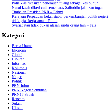
Polis klasifikasikan penemuan tulang sebagai kes bunuh
Nurul Izzah diberi cuti sementara, Saifuddin jalankan tugas
Timbalan Presiden PKR – Fahmi
Kerajaan Perpaduan kekal stabil, perkembangan politik negeri
tidak jejas kerjasama – Fahmi
Syariat atau tidak bukan alasan sindir orang lain – Faiz
Kategori
Berita Utama
Ekonomi
Global
Hiburan
Informasi
Kolumnis
Nasional
Negeri
Politik
PRN Johor
PRN Negeri Sembilan
PRN17 Sabah
Rencam
Sukan
Ulasan