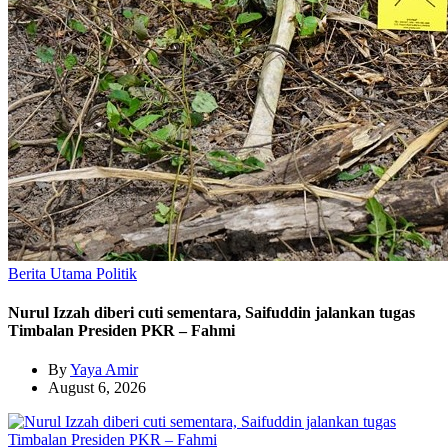
Berita Utama
Politik
Nurul Izzah diberi cuti sementara, Saifuddin jalankan tugas
Timbalan Presiden PKR – Fahmi
By
Yaya Amir
August 6, 2026