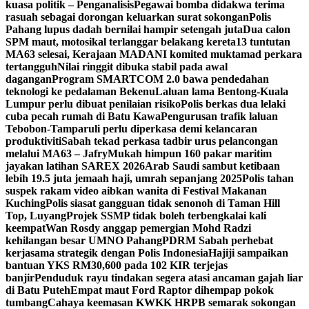
kuasa politik – Penganalisis
Pegawai bomba didakwa terima
rasuah sebagai dorongan keluarkan surat sokongan
Polis
Pahang lupus dadah bernilai hampir setengah juta
Dua calon
SPM maut, motosikal terlanggar belakang kereta
13 tuntutan
MA63 selesai, Kerajaan MADANI komited muktamad perkara
tertangguh
Nilai ringgit dibuka stabil pada awal
dagangan
Program SMARTCOM 2.0 bawa pendedahan
teknologi ke pedalaman Bekenu
Laluan lama Bentong-Kuala
Lumpur perlu dibuat penilaian risiko
Polis berkas dua lelaki
cuba pecah rumah di Batu Kawa
Pengurusan trafik laluan
Tebobon-Tamparuli perlu diperkasa demi kelancaran
produktiviti
Sabah tekad perkasa tadbir urus pelancongan
melalui MA63 – Jafry
Mukah himpun 160 pakar maritim
jayakan latihan SAREX 2026
Arab Saudi sambut ketibaan
lebih 19.5 juta jemaah haji, umrah sepanjang 2025
Polis tahan
suspek rakam video aibkan wanita di Festival Makanan
Kuching
Polis siasat gangguan tidak senonoh di Taman Hill
Top, Luyang
Projek SSMP tidak boleh terbengkalai kali
keempat
Wan Rosdy anggap pemergian Mohd Radzi
kehilangan besar UMNO Pahang
PDRM Sabah perhebat
kerjasama strategik dengan Polis Indonesia
Hajiji sampaikan
bantuan YKS RM30,600 pada 102 KIR terjejas
banjir
Penduduk rayu tindakan segera atasi ancaman gajah liar
di Batu Puteh
Empat maut Ford Raptor dihempap pokok
tumbang
Cahaya keemasan KWKK HRPB semarak sokongan