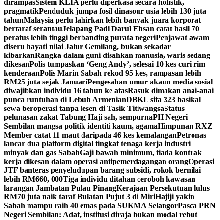
dirampas
Sistem KLIA perlu diperkasa secara holistik,
pragmatik
Penduduk jumpa fosil dinasour usia lebih 130 juta
tahun
Malaysia perlu lahirkan lebih banyak juara korporat
bertaraf serantau
Jelapang Padi Darul Ehsan catat hasil 70
peratus lebih tinggi berbanding purata negeri
Penjawat awam
diseru hayati nilai Jalur Gemilang, bukan sekadar
kibarkan
Rangka dalam guni disahkan manusia, waris sedang
dikesan
Polis tumpaskan ‘Geng Andy’, selesai 10 kes curi rim
kenderaan
Polis Marin Sabah rekod 95 kes, rampasan lebih
RM25 juta sejak Januari
Pengesahan umur akaun media sosial
diwajibkan individu 16 tahun ke atas
Rasuk dimakan anai-anai
punca runtuhan di Lebuh Armenian
DBKL sita 323 basikal
sewa beroperasi tanpa lesen di Tasik Titiwangsa
Status
pelunasan zakat Tabung Haji sah, sempurna
PH Negeri
Sembilan mangsa politik identiti kaum, agama
Himpunan RXZ
Member catat 11 maut daripada 46 kes kemalangan
Petronas
lancar dua platform digital tingkat tenaga kerja industri
minyak dan gas Sabah
Gaji bawah minimum, tiada kontrak
kerja dikesan dalam operasi antipemerdagangan orang
Operasi
JTF banteras penyeludupan barang subsidi, rokok bernilai
lebih RM660, 000
Tiga individu ditahan ceroboh kawasan
larangan Jambatan Pulau Pinang
Kerajaan Persekutuan lulus
RM70 juta naik taraf Bulatan Pujut 3 di Miri
Hajiji yakin
Sabah mampu raih 40 emas pada SUKMA Selangor
Pasca PRN
Negeri Sembilan: Adat, institusi diraja bukan modal rebut