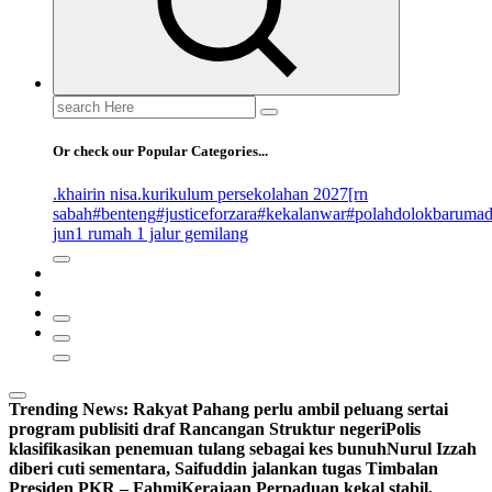
Search
for:
Or check our Popular Categories...
.khairin nisa
.kurikulum persekolahan 2027
[rn
sabah
#benteng
#justiceforzara
#kekalanwar
#polahdolokbaruma
jun
1 rumah 1 jalur gemilang
Trending News:
Rakyat Pahang perlu ambil peluang sertai
program publisiti draf Rancangan Struktur negeri
Polis
klasifikasikan penemuan tulang sebagai kes bunuh
Nurul Izzah
diberi cuti sementara, Saifuddin jalankan tugas Timbalan
Presiden PKR – Fahmi
Kerajaan Perpaduan kekal stabil,