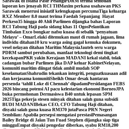
Sarawak di Istana Pasir Pelangi
PDRM terima sembilan
laporan kes jenayah RCI TH
Maxim perkasa usahawan PKS
Sarawak menerusi inisiatif kelengkapan percuma
Tiga keluarga
RXZ Member 8.0 maut terima Faedah Sepanjang Hayat
Perkeso
35 hingga 40 Ahli Parlimen dijangka bahas Laporan
RCI Tabung Haji pada sidang khas 11 Ogos
Pelantikan
Timbalan Exco bongkar nafsu kuasa di sebalik ‘penyatuan
Melayu’ – Omar
Lelaki ditemukan maut di rumah jagaan, lima
individu ditahan
10 kru warga asing gagal kemuka dokumen,
vesel nelayan ditahan Maritim Malaysia
Jauteh seru warga
PDRM sambut perubahan, manfaat teknologi demi tingkat
kecekapan
PKR yakin Kerajaan MADANI kekal stabil, tolak
cadangan bubar Parlimen jika DAP keluar Kabinet
Nelayan,
komuniti maritim diingat tidak ambil mudah SOP
keselamatan
Shahrudin tekankan integriti, penguatkuasaan adil
dan kerjasama komuniti
Sheikh Omar desak hantaran
persenda ‘tahlil Loke di Chennah’ dipadam
Persidangan FEBS
2026 bincang potensi AI pacu kelestarian ekonomi Borneo
JPA
buka permohonan Dermasiswa B40 untuk lepasan SPM
2025
Tiga pekerja stesen minyak ditahan salah guna subsidi
BUDI MADANI
Bekas CEO, CFO Tabung Haji ditahan,
disyaki salah guna kuasa RM370 juta
Pasca PRN Negeri
Sembilan: Apabila persepsi mengatasi prestasi
Pemasangan
Bailey Bridge di Jalan Tun Fuad Stephen dijangka siap tiga
minggu
Empat disyaki pengedar diberkas, syabu RM18,200