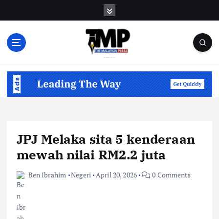
S
k
i
p
t
o
Informasi Berfakta Membuka Minda
c
o
n
t
e
n
JPJ Melaka sita 5 kenderaan
t
mewah nilai RM2.2 juta
Ben Ibrahim
Negeri
April 20, 2026
0 Comments