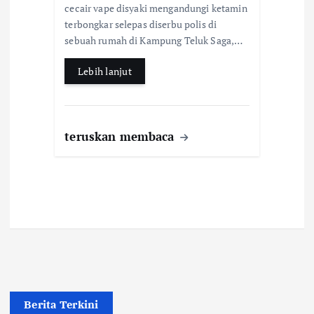
cecair vape disyaki mengandungi ketamin
o
A
terbongkar selepas diserbu polis di
o
p
sebuah rumah di Kampung Teluk Saga,…
k
p
Lebih lanjut
teruskan membaca
Berita Terkini