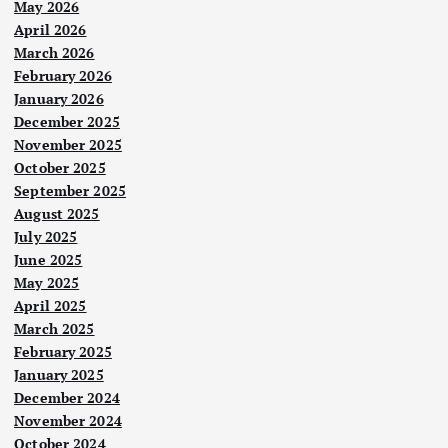
May 2026
April 2026
March 2026
February 2026
January 2026
December 2025
November 2025
October 2025
September 2025
August 2025
July 2025
June 2025
May 2025
Berit
a
April 2025
Utam
a
March 2025
February 2025
Neg
January 2025
ara
December 2024
Ara
November 2024
Berit
b
a
October 2024
Utam