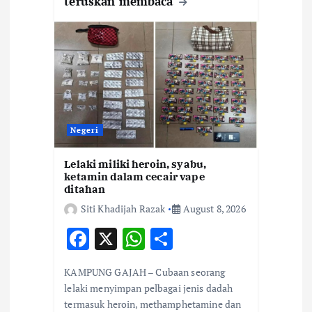
teruskan membaca
Negeri
Lelaki miliki heroin, syabu,
ketamin dalam cecair vape
ditahan
Siti Khadijah Razak
August 8, 2026
F
X
W
S
ac
h
h
KAMPUNG GAJAH – Cubaan seorang
e
at
ar
lelaki menyimpan pelbagai jenis dadah
b
s
e
termasuk heroin, methamphetamine dan