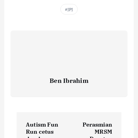
JPJ
Ben Ibrahim
P
Autism Fun
Perasmian
o
Run cetus
MRSM