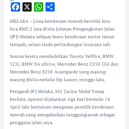
F
X
W
S
ac
h
h
MELAKA – Lima kenderaan mewah bernilai kira-
e
at
ar
kira RM2.2 juta disita Jabatan Pengangkutan Jalan
b
s
e
(JPJ) Melaka selepas lesen kenderaan motor tamat
o
A
tempoh, selain tiada perlindungan insurans sah.
o
p
Semua kereta membabitkan Toyota Vellfire, BMW
k
p
523i, BMW X6 xDrive, Mercedes Benz C250 CGI dan
Mercedes Benz E250 Avantgarde yang masing-
masing disita melalui Op Luxury minggu lalu.
Pengarah JPJ Melaka, Siti Zarina Mohd Yusop
berkata, operasi dijalankan tiga hari bermula 14
April lalu bertujuan mengesan pemilik kenderaan
mewah yang mengabaikan tanggungjawab sebagai
pengguna jalan raya.