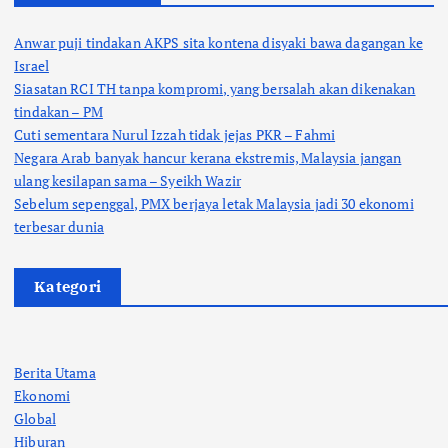
Anwar puji tindakan AKPS sita kontena disyaki bawa dagangan ke
Israel
Siasatan RCI TH tanpa kompromi, yang bersalah akan dikenakan
tindakan – PM
Cuti sementara Nurul Izzah tidak jejas PKR – Fahmi
Negara Arab banyak hancur kerana ekstremis, Malaysia jangan
ulang kesilapan sama – Syeikh Wazir
Sebelum sepenggal, PMX berjaya letak Malaysia jadi 30 ekonomi
terbesar dunia
Kategori
Berita Utama
Ekonomi
Global
Hiburan