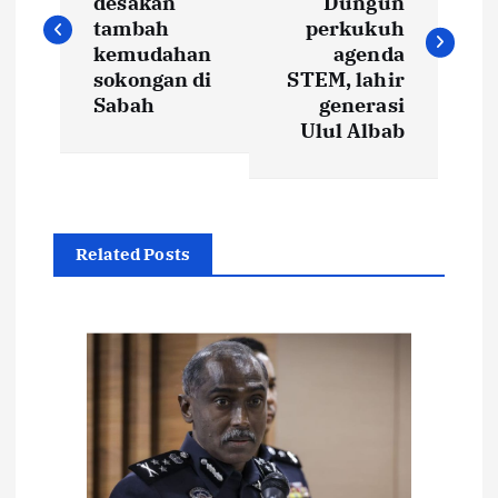
desakan
Dungun
s
tambah
perkukuh
kemudahan
agenda
t
sokongan di
STEM, lahir
Sabah
generasi
Ulul Albab
n
a
v
Related Posts
i
g
a
t