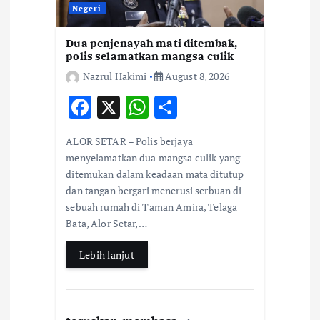
i
Negeri
Dua penjenayah mati ditembak,
o
polis selamatkan mangsa culik
Nazrul Hakimi
August 8, 2026
n
F
X
W
S
ac
h
h
ALOR SETAR – Polis berjaya
e
at
ar
menyelamatkan dua mangsa culik yang
b
s
e
ditemukan dalam keadaan mata ditutup
dan tangan bergari menerusi serbuan di
o
A
sebuah rumah di Taman Amira, Telaga
o
p
Bata, Alor Setar,…
k
p
Lebih lanjut