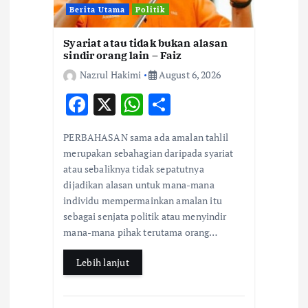
o
Berita Utama
Politik
n
Syariat atau tidak bukan alasan
sindir orang lain – Faiz
Nazrul Hakimi
August 6, 2026
F
X
W
S
ac
h
h
PERBAHASAN sama ada amalan tahlil
e
at
ar
merupakan sebahagian daripada syariat
b
s
e
atau sebaliknya tidak sepatutnya
dijadikan alasan untuk mana-mana
o
A
individu mempermainkan amalan itu
o
p
sebagai senjata politik atau menyindir
k
p
mana-mana pihak terutama orang…
Lebih lanjut