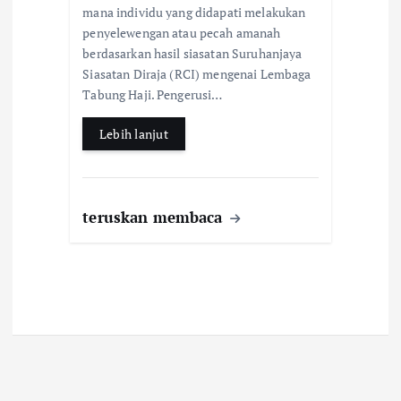
b
s
e
mana individu yang didapati melakukan
penyelewengan atau pecah amanah
o
A
berdasarkan hasil siasatan Suruhanjaya
o
p
Siasatan Diraja (RCI) mengenai Lembaga
k
p
Tabung Haji. Pengerusi…
Lebih lanjut
teruskan membaca