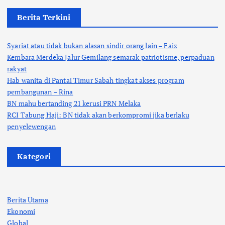
Berita Terkini
Syariat atau tidak bukan alasan sindir orang lain – Faiz
Kembara Merdeka Jalur Gemilang semarak patriotisme, perpaduan
rakyat
Hab wanita di Pantai Timur Sabah tingkat akses program
pembangunan – Rina
BN mahu bertanding 21 kerusi PRN Melaka
RCI Tabung Haji: BN tidak akan berkompromi jika berlaku
penyelewengan
Kategori
Berita Utama
Ekonomi
Global