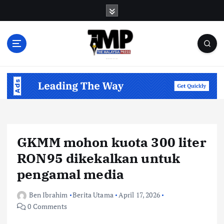
S
k
i
p
t
o
Informasi Berfakta Membuka Minda
c
o
n
t
e
n
GKMM mohon kuota 300 liter
t
RON95 dikekalkan untuk
pengamal media
Ben Ibrahim
Berita Utama
April 17, 2026
0 Comments