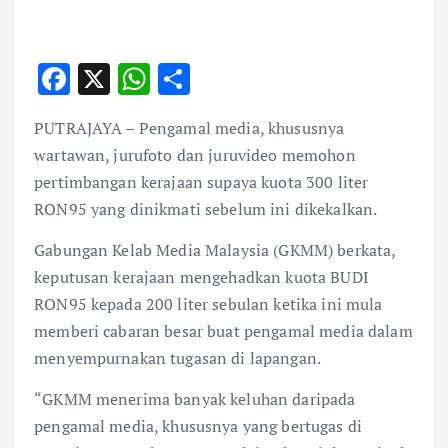
F
X
W
S
ac
h
h
PUTRAJAYA – Pengamal media, khususnya
e
at
ar
wartawan, jurufoto dan juruvideo memohon
b
s
e
pertimbangan kerajaan supaya kuota 300 liter
o
A
RON95 yang dinikmati sebelum ini dikekalkan.
o
p
Gabungan Kelab Media Malaysia (GKMM) berkata,
k
p
keputusan kerajaan mengehadkan kuota BUDI
RON95 kepada 200 liter sebulan ketika ini mula
memberi cabaran besar buat pengamal media dalam
menyempurnakan tugasan di lapangan.
“GKMM menerima banyak keluhan daripada
pengamal media, khususnya yang bertugas di