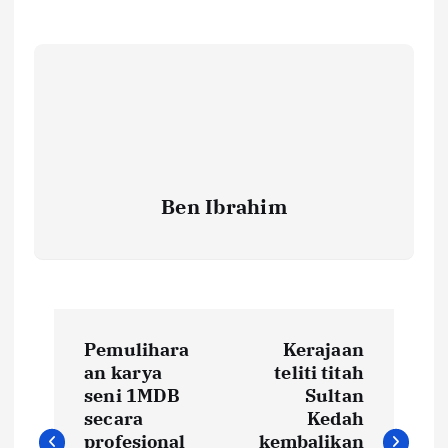
Ben Ibrahim
P
Pemulihara
Kerajaan
o
an karya
teliti titah
seni 1MDB
Sultan
s
secara
Kedah
profesional
kembalikan