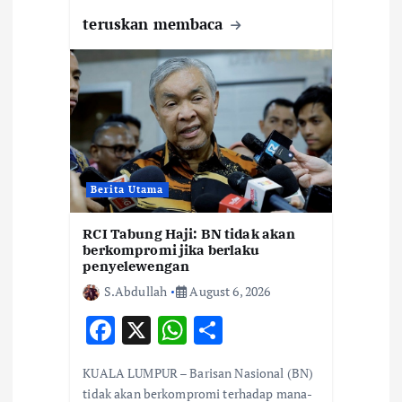
teruskan membaca
Berita Utama
RCI Tabung Haji: BN tidak akan
berkompromi jika berlaku
penyelewengan
S.Abdullah
August 6, 2026
F
X
W
S
ac
h
h
KUALA LUMPUR – Barisan Nasional (BN)
e
at
ar
tidak akan berkompromi terhadap mana-