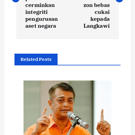
t
cerminkan
zon bebas
integriti
cukai
pengurusan
kepada
n
aset negara
Langkawi
a
v
Related Posts
i
g
a
t
i