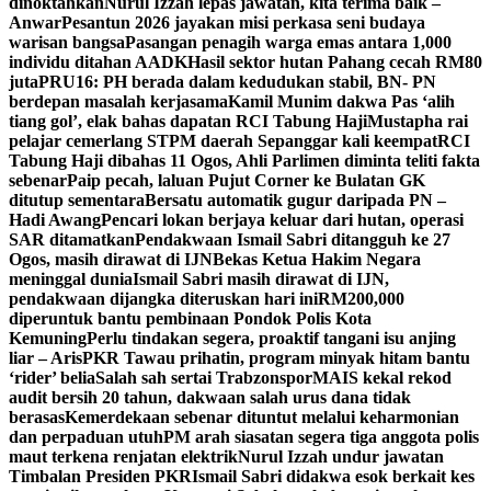
dinoktahkan
Nurul Izzah lepas jawatan, kita terima baik –
Anwar
Pesantun 2026 jayakan misi perkasa seni budaya
warisan bangsa
Pasangan penagih warga emas antara 1,000
individu ditahan AADK
Hasil sektor hutan Pahang cecah RM80
juta
PRU16: PH berada dalam kedudukan stabil, BN- PN
berdepan masalah kerjasama
Kamil Munim dakwa Pas ‘alih
tiang gol’, elak bahas dapatan RCI Tabung Haji
Mustapha rai
pelajar cemerlang STPM daerah Sepanggar kali keempat
RCI
Tabung Haji dibahas 11 Ogos, Ahli Parlimen diminta teliti fakta
sebenar
Paip pecah, laluan Pujut Corner ke Bulatan GK
ditutup sementara
Bersatu automatik gugur daripada PN –
Hadi Awang
Pencari lokan berjaya keluar dari hutan, operasi
SAR ditamatkan
Pendakwaan Ismail Sabri ditangguh ke 27
Ogos, masih dirawat di IJN
Bekas Ketua Hakim Negara
meninggal dunia
Ismail Sabri masih dirawat di IJN,
pendakwaan dijangka diteruskan hari ini
RM200,000
diperuntuk bantu pembinaan Pondok Polis Kota
Kemuning
Perlu tindakan segera, proaktif tangani isu anjing
liar – Aris
PKR Tawau prihatin, program minyak hitam bantu
‘rider’ belia
Salah sah sertai Trabzonspor
MAIS kekal rekod
audit bersih 20 tahun, dakwaan salah urus dana tidak
berasas
Kemerdekaan sebenar dituntut melalui keharmonian
dan perpaduan utuh
PM arah siasatan segera tiga anggota polis
maut terkena renjatan elektrik
Nurul Izzah undur jawatan
Timbalan Presiden PKR
Ismail Sabri didakwa esok berkait kes