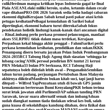
culik
Herdman mangsa kritikan lepas Indonesia gagal ke final
Piala ASEAN
Lelaki miliki heroin, syabu, ketamin dalam cecair
vape ditahan
PRO-DR 2026 Saratok sedia belia hadapi cabaran
ekonomi digital
Kerajaan Sabah kenal pasti pakar atasi krisis
petugas kesihatan
Pelbagai kemudahan di Sarikei bakal
dipertingkat, ekonomi baharu turut diteroka
Sabah fokus
pendekatan holistik lindungi kanak-kanak dari ancaman digital
– Rina
Limbang perlu perkasa promosi pelancongan, manfaat
akses SSLR
PRU tidak dalam masa terdekat, Kerajaan
Perpaduan kekal hingga akhir penggal – Fahmi
Sarikei perlu
perkasa kemudahan kesihatan, pendidikan dan sukan
JKKK
Penampang diseru bersatu jayakan Pelan Induk Pembangunan
2024–2035
RCI Tabung Haji: Agong titah siasatan ‘sehingga ke
lubang cacing’
AMK persoal pendirian BN tuntut 21 kerusi
PRN Melaka
33 bulan PN berkuasa, RCI Tabung Haji
sepatutnya boleh didedah lebih awal – Penganalisis
Sembilan
tahun turun padang, perjuangan Pertubuhan Ikon Malaysia
akhirnya diiktiraf
Manifesto bukan kitab suci, tapi janji harus
ditepati – Wilfred Yap
Penyatuan utuh di bawah GPS jamin
kemakmuran berterusan Bumi Kenyalang
PKR belum terima
surat letak jawatan ahli Parlimen
DAP sahkan tanding PRN
Sarawak, tawar suara alternatif semak dan imbang
Aduan
sudah diangkat namun tiada tindakan selesai kes buli, salah
guna kuasa di sekolah
Bapa kandung ditahan, dera fizikal dan
ganggu seksual dua anak
Kerajaan MADANI pastikan semua