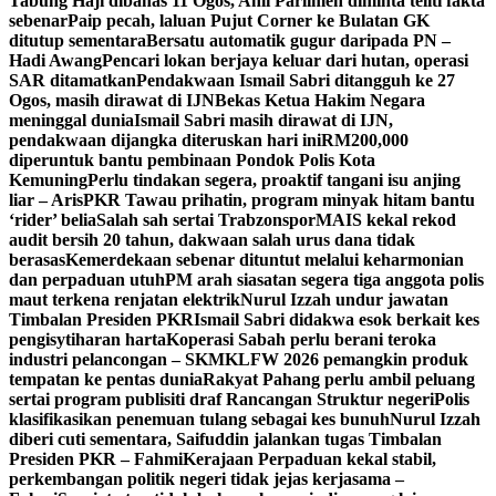
Tabung Haji dibahas 11 Ogos, Ahli Parlimen diminta teliti fakta
sebenar
Paip pecah, laluan Pujut Corner ke Bulatan GK
ditutup sementara
Bersatu automatik gugur daripada PN –
Hadi Awang
Pencari lokan berjaya keluar dari hutan, operasi
SAR ditamatkan
Pendakwaan Ismail Sabri ditangguh ke 27
Ogos, masih dirawat di IJN
Bekas Ketua Hakim Negara
meninggal dunia
Ismail Sabri masih dirawat di IJN,
pendakwaan dijangka diteruskan hari ini
RM200,000
diperuntuk bantu pembinaan Pondok Polis Kota
Kemuning
Perlu tindakan segera, proaktif tangani isu anjing
liar – Aris
PKR Tawau prihatin, program minyak hitam bantu
‘rider’ belia
Salah sah sertai Trabzonspor
MAIS kekal rekod
audit bersih 20 tahun, dakwaan salah urus dana tidak
berasas
Kemerdekaan sebenar dituntut melalui keharmonian
dan perpaduan utuh
PM arah siasatan segera tiga anggota polis
maut terkena renjatan elektrik
Nurul Izzah undur jawatan
Timbalan Presiden PKR
Ismail Sabri didakwa esok berkait kes
pengisytiharan harta
Koperasi Sabah perlu berani teroka
industri pelancongan – SKM
KLFW 2026 pemangkin produk
tempatan ke pentas dunia
Rakyat Pahang perlu ambil peluang
sertai program publisiti draf Rancangan Struktur negeri
Polis
klasifikasikan penemuan tulang sebagai kes bunuh
Nurul Izzah
diberi cuti sementara, Saifuddin jalankan tugas Timbalan
Presiden PKR – Fahmi
Kerajaan Perpaduan kekal stabil,
perkembangan politik negeri tidak jejas kerjasama –