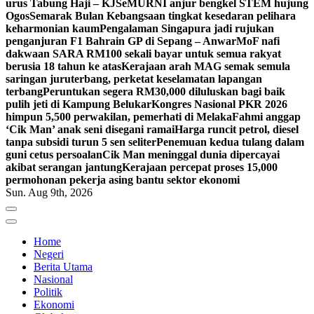
urus Tabung Haji – KJ
SeMURNI anjur bengkel STEM hujung
Ogos
Semarak Bulan Kebangsaan tingkat kesedaran pelihara
keharmonian kaum
Pengalaman Singapura jadi rujukan
penganjuran F1 Bahrain GP di Sepang – Anwar
MoF nafi
dakwaan SARA RM100 sekali bayar untuk semua rakyat
berusia 18 tahun ke atas
Kerajaan arah MAG semak semula
saringan juruterbang, perketat keselamatan lapangan
terbang
Peruntukan segera RM30,000 diluluskan bagi baik
pulih jeti di Kampung Belukar
Kongres Nasional PKR 2026
himpun 5,500 perwakilan, pemerhati di Melaka
Fahmi anggap
‘Cik Man’ anak seni disegani ramai
Harga runcit petrol, diesel
tanpa subsidi turun 5 sen seliter
Penemuan kedua tulang dalam
guni cetus persoalan
Cik Man meninggal dunia dipercayai
akibat serangan jantung
Kerajaan percepat proses 15,000
permohonan pekerja asing bantu sektor ekonomi
Sun. Aug 9th, 2026
Home
Negeri
Berita Utama
Nasional
Politik
Ekonomi