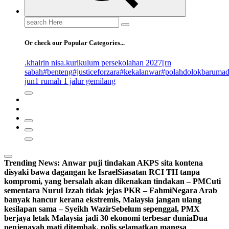
Search
for:
Or check our Popular Categories...
.khairin nisa
.kurikulum persekolahan 2027
[rn
sabah
#benteng
#justiceforzara
#kekalanwar
#polahdolokbaruma
jun
1 rumah 1 jalur gemilang
Trending News:
Anwar puji tindakan AKPS sita kontena
disyaki bawa dagangan ke Israel
Siasatan RCI TH tanpa
kompromi, yang bersalah akan dikenakan tindakan – PM
Cuti
sementara Nurul Izzah tidak jejas PKR – Fahmi
Negara Arab
banyak hancur kerana ekstremis, Malaysia jangan ulang
kesilapan sama – Syeikh Wazir
Sebelum sepenggal, PMX
berjaya letak Malaysia jadi 30 ekonomi terbesar dunia
Dua
penjenayah mati ditembak, polis selamatkan mangsa