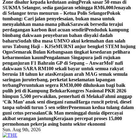
Zone disalur kepada kedutaan asing
Perak sasar 50 emas di
SUKMA Selangor, sedia ganjaran sehingga RM6,000
Jenayah
di Selangor terus menurun – Ketua Polis Selangor
Pokok
tumbang: Cari jalan penyelesaian, bukan masa untuk
menyalahkan mana-mana pihak
Sarawak bersedia terajui
perdagangan karbon ikut acuan sendiri
Penduduk kampung
bimbang dakwaan penyebaran bahan disyaki dadah
baharu
Sudah tiba masa UMNO akui kelemahan dan salah
urus Tabung Haji – KJ
SeMURNI anjur bengkel STEM hujung
Ogos
Semarak Bulan Kebangsaan tingkat kesedaran pelihara
keharmonian kaum
Pengalaman Singapura jadi rujukan
penganjuran F1 Bahrain GP di Sepang – Anwar
MoF nafi
dakwaan SARA RM100 sekali bayar untuk semua rakyat
berusia 18 tahun ke atas
Kerajaan arah MAG semak semula
saringan juruterbang, perketat keselamatan lapangan
terbang
Peruntukan segera RM30,000 diluluskan bagi baik
pulih jeti di Kampung Belukar
Kongres Nasional PKR 2026
himpun 5,500 perwakilan, pemerhati di Melaka
Fahmi anggap
‘Cik Man’ anak seni disegani ramai
Harga runcit petrol, diesel
tanpa subsidi turun 5 sen seliter
Penemuan kedua tulang dalam
guni cetus persoalan
Cik Man meninggal dunia dipercayai
akibat serangan jantung
Kerajaan percepat proses 15,000
permohonan pekerja asing bantu sektor ekonomi
Sun. Aug 9th, 2026