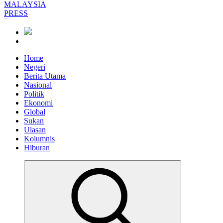
Informasi Berfakta Membuka Minda
Home
Negeri
Berita Utama
Nasional
Politik
Ekonomi
Global
Sukan
Ulasan
Kolumnis
Hiburan