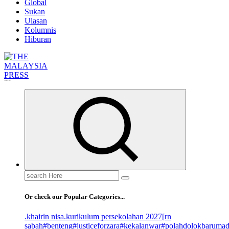
Global
Sukan
Ulasan
Kolumnis
Hiburan
Informasi Berfakta Membuka Minda
Search
for:
Or check our Popular Categories...
.khairin nisa
.kurikulum persekolahan 2027
[rn
sabah
#benteng
#justiceforzara
#kekalanwar
#polahdolokbaruma