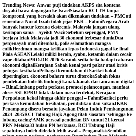
Skip
Trending News:
Anwar puji tindakan AKPS sita kontena
to
disyaki bawa dagangan ke Israel
Siasatan RCI TH tanpa
content
kompromi, yang bersalah akan dikenakan tindakan – PM
Cuti
sementara Nurul Izzah tidak jejas PKR – Fahmi
Negara Arab
banyak hancur kerana ekstremis, Malaysia jangan ulang
kesilapan sama – Syeikh Wazir
Sebelum sepenggal, PMX
berjaya letak Malaysia jadi 30 ekonomi terbesar dunia
Dua
penjenayah mati ditembak, polis selamatkan mangsa
culik
Herdman mangsa kritikan lepas Indonesia gagal ke final
Piala ASEAN
Lelaki miliki heroin, syabu, ketamin dalam cecair
vape ditahan
PRO-DR 2026 Saratok sedia belia hadapi cabaran
ekonomi digital
Kerajaan Sabah kenal pasti pakar atasi krisis
petugas kesihatan
Pelbagai kemudahan di Sarikei bakal
dipertingkat, ekonomi baharu turut diteroka
Sabah fokus
pendekatan holistik lindungi kanak-kanak dari ancaman digital
– Rina
Limbang perlu perkasa promosi pelancongan, manfaat
akses SSLR
PRU tidak dalam masa terdekat, Kerajaan
Perpaduan kekal hingga akhir penggal – Fahmi
Sarikei perlu
perkasa kemudahan kesihatan, pendidikan dan sukan
JKKK
Penampang diseru bersatu jayakan Pelan Induk Pembangunan
2024–2035
RCI Tabung Haji: Agong titah siasatan ‘sehingga ke
lubang cacing’
AMK persoal pendirian BN tuntut 21 kerusi
PRN Melaka
33 bulan PN berkuasa, RCI Tabung Haji
sepatutnya boleh didedah lebih awal – Penganalisis
Sembilan