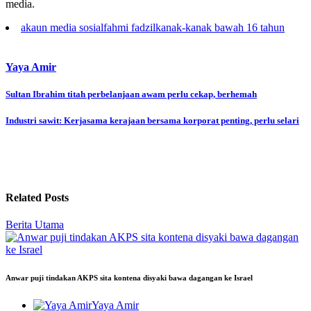
media.
akaun media sosial
fahmi fadzil
kanak-kanak bawah 16 tahun
Yaya Amir
Post
Sultan Ibrahim titah perbelanjaan awam perlu cekap, berhemah
navigation
Industri sawit: Kerjasama kerajaan bersama korporat penting, perlu selari
Related Posts
Berita Utama
Anwar puji tindakan AKPS sita kontena disyaki bawa dagangan ke Israel
Yaya Amir