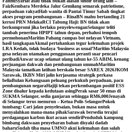
Fahmi
Syariat atau tidak bukan alasan sindir orang lain –
Faiz
Kembara Merdeka Jalur Gemilang semarak patriotisme,
perpaduan rakyat
Hab wanita di Pantai Timur Sabah tingkat
akses program pembangunan – Rina
BN mahu bertanding 21
kerusi PRN Melaka
RCI Tabung Haji: BN tidak akan
berkompromi jika berlaku penyelewengan
Selangor teliti
tambah penerima HPIPT tahun depan, perhalusi tempoh
permohonan
Maritim Pahang rampas bot nelayan Vietnam,
hasil tangkapan
Akmal pertahankan tegur kelemahan projek
LRA Kedah, tolak budaya ‘business as usual’
Maritim Malaysia
gesa nelayan utamakan penggunaan peranti suar pencari
peribadi
Anwar ucap selamat ulang tahun ke-55 ABIM, kenang
perjuangan dakwah dan pembangunan ummah
Maritim
Malaysia tamatkan latihan berskala besar SAREX 2026
JKOM
Sarawak, IKBN Miri jalin kerjasama strategik perkasa
belia
Bulan Kebangsaan peluang perkukuh perpaduan, pacu
pembangunan negara
Hajiji tekan perkembangan positif ESS
Zone disalur kepada kedutaan asing
Perak sasar 50 emas di
SUKMA Selangor, sedia ganjaran sehingga RM6,000
Jenayah
di Selangor terus menurun – Ketua Polis Selangor
Pokok
tumbang: Cari jalan penyelesaian, bukan masa untuk
menyalahkan mana-mana pihak
Sarawak bersedia terajui
perdagangan karbon ikut acuan sendiri
Penduduk kampung
bimbang dakwaan penyebaran bahan disyaki dadah
baharu
Sudah tiba masa UMNO akui kelemahan dan salah