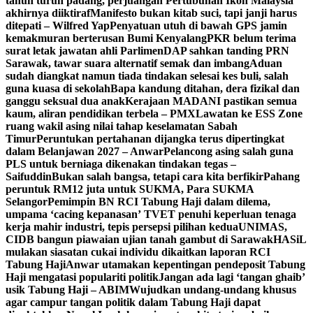
tahun turun padang, perjuangan Pertubuhan Ikon Malaysia
akhirnya diiktiraf
Manifesto bukan kitab suci, tapi janji harus
ditepati – Wilfred Yap
Penyatuan utuh di bawah GPS jamin
kemakmuran berterusan Bumi Kenyalang
PKR belum terima
surat letak jawatan ahli Parlimen
DAP sahkan tanding PRN
Sarawak, tawar suara alternatif semak dan imbang
Aduan
sudah diangkat namun tiada tindakan selesai kes buli, salah
guna kuasa di sekolah
Bapa kandung ditahan, dera fizikal dan
ganggu seksual dua anak
Kerajaan MADANI pastikan semua
kaum, aliran pendidikan terbela – PMX
Lawatan ke ESS Zone
ruang wakil asing nilai tahap keselamatan Sabah
Timur
Peruntukan pertahanan dijangka terus dipertingkat
dalam Belanjawan 2027 – Anwar
Pelancong asing salah guna
PLS untuk berniaga dikenakan tindakan tegas –
Saifuddin
Bukan salah bangsa, tetapi cara kita berfikir
Pahang
peruntuk RM12 juta untuk SUKMA, Para SUKMA
Selangor
Pemimpin BN RCI Tabung Haji dalam dilema,
umpama ‘cacing kepanasan’
TVET penuhi keperluan tenaga
kerja mahir industri, tepis persepsi pilihan kedua
UNIMAS,
CIDB bangun piawaian ujian tanah gambut di Sarawak
HASiL
mulakan siasatan cukai individu dikaitkan laporan RCI
Tabung Haji
Anwar utamakan kepentingan pendeposit Tabung
Haji mengatasi populariti politik
Jangan ada lagi ‘tangan ghaib’
usik Tabung Haji – ABIM
Wujudkan undang-undang khusus
agar campur tangan politik dalam Tabung Haji dapat