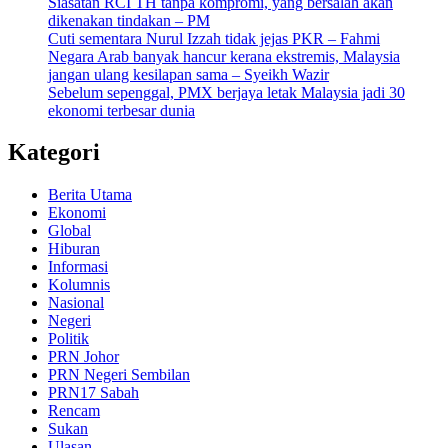
Siasatan RCI TH tanpa kompromi, yang bersalah akan
dikenakan tindakan – PM
Cuti sementara Nurul Izzah tidak jejas PKR – Fahmi
Negara Arab banyak hancur kerana ekstremis, Malaysia
jangan ulang kesilapan sama – Syeikh Wazir
Sebelum sepenggal, PMX berjaya letak Malaysia jadi 30
ekonomi terbesar dunia
Kategori
Berita Utama
Ekonomi
Global
Hiburan
Informasi
Kolumnis
Nasional
Negeri
Politik
PRN Johor
PRN Negeri Sembilan
PRN17 Sabah
Rencam
Sukan
Ulasan