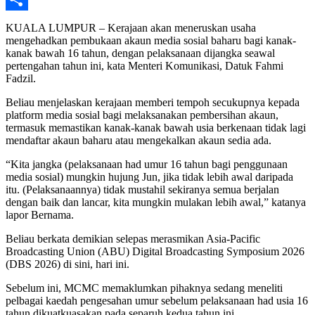
Share
KUALA LUMPUR – Kerajaan akan meneruskan usaha
mengehadkan pembukaan akaun media sosial baharu bagi kanak-
kanak bawah 16 tahun, dengan pelaksanaan dijangka seawal
pertengahan tahun ini, kata Menteri Komunikasi, Datuk Fahmi
Fadzil.
Beliau menjelaskan kerajaan memberi tempoh secukupnya kepada
platform media sosial bagi melaksanakan pembersihan akaun,
termasuk memastikan kanak-kanak bawah usia berkenaan tidak lagi
mendaftar akaun baharu atau mengekalkan akaun sedia ada.
“Kita jangka (pelaksanaan had umur 16 tahun bagi penggunaan
media sosial) mungkin hujung Jun, jika tidak lebih awal daripada
itu. (Pelaksanaannya) tidak mustahil sekiranya semua berjalan
dengan baik dan lancar, kita mungkin mulakan lebih awal,” katanya
lapor Bernama.
Beliau berkata demikian selepas merasmikan Asia-Pacific
Broadcasting Union (ABU) Digital Broadcasting Symposium 2026
(DBS 2026) di sini, hari ini.
Sebelum ini, MCMC memaklumkan pihaknya sedang meneliti
pelbagai kaedah pengesahan umur sebelum pelaksanaan had usia 16
tahun dikuatkuasakan pada separuh kedua tahun ini.