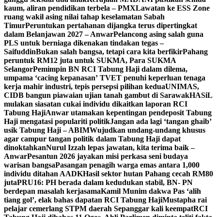
kaum, aliran pendidikan terbela – PMX
Lawatan ke ESS Zone
ruang wakil asing nilai tahap keselamatan Sabah
Timur
Peruntukan pertahanan dijangka terus dipertingkat
dalam Belanjawan 2027 – Anwar
Pelancong asing salah guna
PLS untuk berniaga dikenakan tindakan tegas –
Saifuddin
Bukan salah bangsa, tetapi cara kita berfikir
Pahang
peruntuk RM12 juta untuk SUKMA, Para SUKMA
Selangor
Pemimpin BN RCI Tabung Haji dalam dilema,
umpama ‘cacing kepanasan’
TVET penuhi keperluan tenaga
kerja mahir industri, tepis persepsi pilihan kedua
UNIMAS,
CIDB bangun piawaian ujian tanah gambut di Sarawak
HASiL
mulakan siasatan cukai individu dikaitkan laporan RCI
Tabung Haji
Anwar utamakan kepentingan pendeposit Tabung
Haji mengatasi populariti politik
Jangan ada lagi ‘tangan ghaib’
usik Tabung Haji – ABIM
Wujudkan undang-undang khusus
agar campur tangan politik dalam Tabung Haji dapat
dinoktahkan
Nurul Izzah lepas jawatan, kita terima baik –
Anwar
Pesantun 2026 jayakan misi perkasa seni budaya
warisan bangsa
Pasangan penagih warga emas antara 1,000
individu ditahan AADK
Hasil sektor hutan Pahang cecah RM80
juta
PRU16: PH berada dalam kedudukan stabil, BN- PN
berdepan masalah kerjasama
Kamil Munim dakwa Pas ‘alih
tiang gol’, elak bahas dapatan RCI Tabung Haji
Mustapha rai
pelajar cemerlang STPM daerah Sepanggar kali keempat
RCI