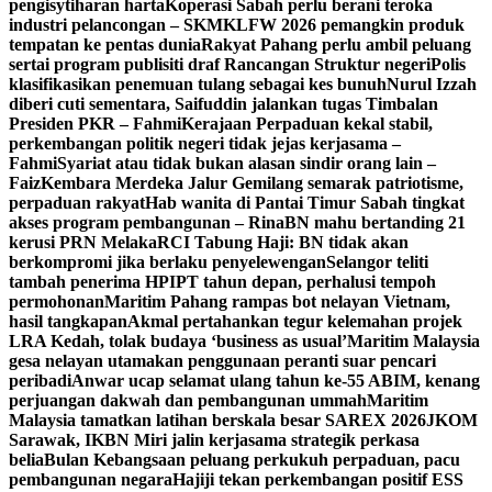
pengisytiharan harta
Koperasi Sabah perlu berani teroka
industri pelancongan – SKM
KLFW 2026 pemangkin produk
tempatan ke pentas dunia
Rakyat Pahang perlu ambil peluang
sertai program publisiti draf Rancangan Struktur negeri
Polis
klasifikasikan penemuan tulang sebagai kes bunuh
Nurul Izzah
diberi cuti sementara, Saifuddin jalankan tugas Timbalan
Presiden PKR – Fahmi
Kerajaan Perpaduan kekal stabil,
perkembangan politik negeri tidak jejas kerjasama –
Fahmi
Syariat atau tidak bukan alasan sindir orang lain –
Faiz
Kembara Merdeka Jalur Gemilang semarak patriotisme,
perpaduan rakyat
Hab wanita di Pantai Timur Sabah tingkat
akses program pembangunan – Rina
BN mahu bertanding 21
kerusi PRN Melaka
RCI Tabung Haji: BN tidak akan
berkompromi jika berlaku penyelewengan
Selangor teliti
tambah penerima HPIPT tahun depan, perhalusi tempoh
permohonan
Maritim Pahang rampas bot nelayan Vietnam,
hasil tangkapan
Akmal pertahankan tegur kelemahan projek
LRA Kedah, tolak budaya ‘business as usual’
Maritim Malaysia
gesa nelayan utamakan penggunaan peranti suar pencari
peribadi
Anwar ucap selamat ulang tahun ke-55 ABIM, kenang
perjuangan dakwah dan pembangunan ummah
Maritim
Malaysia tamatkan latihan berskala besar SAREX 2026
JKOM
Sarawak, IKBN Miri jalin kerjasama strategik perkasa
belia
Bulan Kebangsaan peluang perkukuh perpaduan, pacu
pembangunan negara
Hajiji tekan perkembangan positif ESS