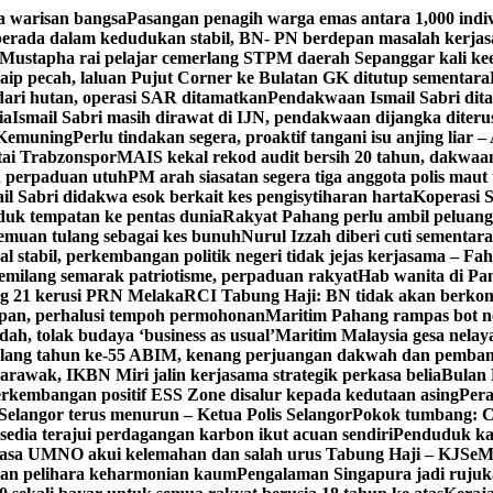
a warisan bangsa
Pasangan penagih warga emas antara 1,000 indi
rada dalam kedudukan stabil, BN- PN berdepan masalah kerja
Mustapha rai pelajar cemerlang STPM daerah Sepanggar kali k
aip pecah, laluan Pujut Corner ke Bulatan GK ditutup sementara
 dari hutan, operasi SAR ditamatkan
Pendakwaan Ismail Sabri dit
ia
Ismail Sabri masih dirawat di IJN, pendakwaan dijangka diteru
 Kemuning
Perlu tindakan segera, proaktif tangani isu anjing liar – 
tai Trabzonspor
MAIS kekal rekod audit bersih 20 tahun, dakwaan
n perpaduan utuh
PM arah siasatan segera tiga anggota polis maut
il Sabri didakwa esok berkait kes pengisytiharan harta
Koperasi S
k tempatan ke pentas dunia
Rakyat Pahang perlu ambil peluang
enemuan tulang sebagai kes bunuh
Nurul Izzah diberi cuti sementara
 stabil, perkembangan politik negeri tidak jejas kerjasama – Fa
milang semarak patriotisme, perpaduan rakyat
Hab wanita di Pa
g 21 kerusi PRN Melaka
RCI Tabung Haji: BN tidak akan berkom
epan, perhalusi tempoh permohonan
Maritim Pahang rampas bot ne
h, tolak budaya ‘business as usual’
Maritim Malaysia gesa nela
ulang tahun ke-55 ABIM, kenang perjuangan dakwah dan pemb
awak, IKBN Miri jalin kerjasama strategik perkasa belia
Bulan 
perkembangan positif ESS Zone disalur kepada kedutaan asing
Pera
Selangor terus menurun – Ketua Polis Selangor
Pokok tumbang: Ca
edia terajui perdagangan karbon ikut acuan sendiri
Penduduk k
asa UMNO akui kelemahan dan salah urus Tabung Haji – KJ
SeM
ran pelihara keharmonian kaum
Pengalaman Singapura jadi ruju