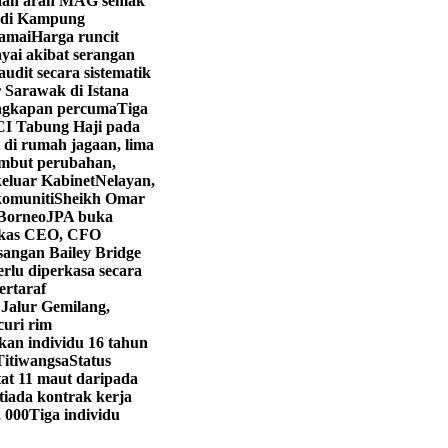
aan arah MAG semak
i di Kampung
ramai
Harga runcit
yai akibat serangan
dit secara sistematik
 Sarawak di Istana
engkapan percuma
Tiga
CI Tabung Haji pada
 di rumah jagaan, lima
mbut perubahan,
eluar Kabinet
Nelayan,
komuniti
Sheikh Omar
 Borneo
JPA buka
kas CEO, CFO
angan Bailey Bridge
rlu diperkasa secara
ertaraf
 Jalur Gemilang,
curi rim
kan individu 16 tahun
Titiwangsa
Status
t 11 maut daripada
iada kontrak kerja
, 000
Tiga individu