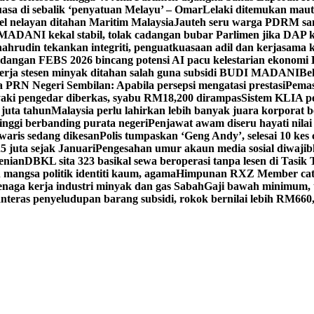
asa di sebalik ‘penyatuan Melayu’ – Omar
Lelaki ditemukan maut
el nelayan ditahan Maritim Malaysia
Jauteh seru warga PDRM sa
ADANI kekal stabil, tolak cadangan bubar Parlimen jika DAP k
ahrudin tekankan integriti, penguatkuasaan adil dan kerjasama 
idangan FEBS 2026 bincang potensi AI pacu kelestarian ekonomi
erja stesen minyak ditahan salah guna subsidi BUDI MADANI
Be
a PRN Negeri Sembilan: Apabila persepsi mengatasi prestasi
Pemas
aki pengedar diberkas, syabu RM18,200 dirampas
Sistem KLIA pe
 juta tahun
Malaysia perlu lahirkan lebih banyak juara korporat b
tinggi berbanding purata negeri
Penjawat awam diseru hayati nilai
waris sedang dikesan
Polis tumpaskan ‘Geng Andy’, selesai 10 kes 
 juta sejak Januari
Pengesahan umur akaun media sosial diwajib
enian
DBKL sita 323 basikal sewa beroperasi tanpa lesen di Tasik 
mangsa politik identiti kaum, agama
Himpunan RXZ Member cata
 tenaga kerja industri minyak dan gas Sabah
Gaji bawah minimum, t
nteras penyeludupan barang subsidi, rokok bernilai lebih RM660