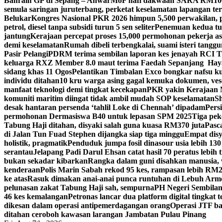
Bahrain GP di Sepang – Anwar
MoF nafi dakwaan SARA RM100 se
semula saringan juruterbang, perketat keselamatan lapangan te
Belukar
Kongres Nasional PKR 2026 himpun 5,500 perwakilan, 
petrol, diesel tanpa subsidi turun 5 sen seliter
Penemuan kedua tul
jantung
Kerajaan percepat proses 15,000 permohonan pekerja as
demi keselamatan
Rumah dibeli terbengkalai, suami isteri tang
Pasir Pelangi
PDRM terima sembilan laporan kes jenayah RCI 
keluarga RXZ Member 8.0 maut terima Faedah Sepanjang Hay
sidang khas 11 Ogos
Pelantikan Timbalan Exco bongkar nafsu ku
individu ditahan
10 kru warga asing gagal kemuka dokumen, ves
manfaat teknologi demi tingkat kecekapan
PKR yakin Kerajaan M
komuniti maritim diingat tidak ambil mudah SOP keselamatan
Sh
desak hantaran persenda ‘tahlil Loke di Chennah’ dipadam
Pers
permohonan Dermasiswa B40 untuk lepasan SPM 2025
Tiga pek
Tabung Haji ditahan, disyaki salah guna kuasa RM370 juta
Pasc
di Jalan Tun Fuad Stephen dijangka siap tiga minggu
Empat disy
holistik, pragmatik
Penduduk jumpa fosil dinasour usia lebih 130
serantau
Jelapang Padi Darul Ehsan catat hasil 70 peratus lebih 
bukan sekadar kibarkan
Rangka dalam guni disahkan manusia, 
kenderaan
Polis Marin Sabah rekod 95 kes, rampasan lebih RM25
ke atas
Rasuk dimakan anai-anai punca runtuhan di Lebuh Arm
pelunasan zakat Tabung Haji sah, sempurna
PH Negeri Sembilan 
46 kes kemalangan
Petronas lancar dua platform digital tingkat
dikesan dalam operasi antipemerdagangan orang
Operasi JTF ba
ditahan ceroboh kawasan larangan Jambatan Pulau Pinang