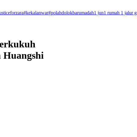
usticeforzara
#kekalanwar
#polahdolokbarumadah
1 jun
1 rumah 1 jalur 
perkukuh
n Huangshi