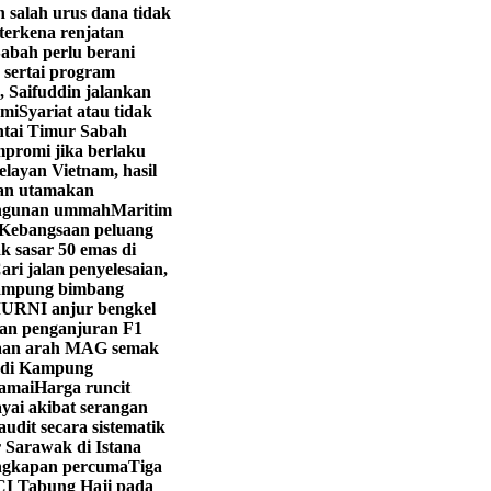
 salah urus dana tidak
 terkena renjatan
abah perlu berani
 sertai program
, Saifuddin jalankan
hmi
Syariat atau tidak
ntai Timur Sabah
promi jika berlaku
layan Vietnam, hasil
yan utamakan
angunan ummah
Maritim
Kebangsaan peluang
k sasar 50 emas di
ri jalan penyelesaian,
ampung bimbang
URNI anjur bengkel
kan penganjuran F1
aan arah MAG semak
i di Kampung
ramai
Harga runcit
yai akibat serangan
dit secara sistematik
 Sarawak di Istana
engkapan percuma
Tiga
CI Tabung Haji pada