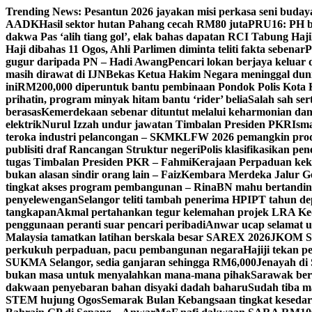
Skip
Trending News:
Pesantun 2026 jayakan misi perkasa seni buday
to
AADK
Hasil sektor hutan Pahang cecah RM80 juta
PRU16: PH be
content
dakwa Pas ‘alih tiang gol’, elak bahas dapatan RCI Tabung Haji
Haji dibahas 11 Ogos, Ahli Parlimen diminta teliti fakta sebenar
P
gugur daripada PN – Hadi Awang
Pencari lokan berjaya keluar
masih dirawat di IJN
Bekas Ketua Hakim Negara meninggal dun
ini
RM200,000 diperuntuk bantu pembinaan Pondok Polis Kota
prihatin, program minyak hitam bantu ‘rider’ belia
Salah sah ser
berasas
Kemerdekaan sebenar dituntut melalui keharmonian da
elektrik
Nurul Izzah undur jawatan Timbalan Presiden PKR
Isma
teroka industri pelancongan – SKM
KLFW 2026 pemangkin produ
publisiti draf Rancangan Struktur negeri
Polis klasifikasikan p
tugas Timbalan Presiden PKR – Fahmi
Kerajaan Perpaduan kekal
bukan alasan sindir orang lain – Faiz
Kembara Merdeka Jalur Ge
tingkat akses program pembangunan – Rina
BN mahu bertandin
penyelewengan
Selangor teliti tambah penerima HPIPT tahun d
tangkapan
Akmal pertahankan tegur kelemahan projek LRA Keda
penggunaan peranti suar pencari peribadi
Anwar ucap selamat 
Malaysia tamatkan latihan berskala besar SAREX 2026
JKOM Sar
perkukuh perpaduan, pacu pembangunan negara
Hajiji tekan 
SUKMA Selangor, sedia ganjaran sehingga RM6,000
Jenayah di 
bukan masa untuk menyalahkan mana-mana pihak
Sarawak bers
dakwaan penyebaran bahan disyaki dadah baharu
Sudah tiba m
STEM hujung Ogos
Semarak Bulan Kebangsaan tingkat keseda