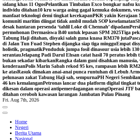
sidang khas 11 Ogos
Pelantikan Timbalan Exco bongkar nafsu ku
individu ditahan
10 kru warga asing gagal kemuka dokumen, ves
manfaat teknologi demi tingkat kecekapan
PKR yakin Kerajaan M
komuniti maritim diingat tidak ambil mudah SOP keselamatan
Sh
desak hantaran persenda ‘tahlil Loke di Chennah’ dipadam
Pers
permohonan Dermasiswa B40 untuk lepasan SPM 2025
Tiga pek
Tabung Haji ditahan, disyaki salah guna kuasa RM370 juta
Pasc
di Jalan Tun Fuad Stephen dijangka siap tiga minggu
Empat disy
holistik, pragmatik
Penduduk jumpa fosil dinasour usia lebih 130
serantau
Jelapang Padi Darul Ehsan catat hasil 70 peratus lebih 
bukan sekadar kibarkan
Rangka dalam guni disahkan manusia, 
kenderaan
Polis Marin Sabah rekod 95 kes, rampasan lebih RM25
ke atas
Rasuk dimakan anai-anai punca runtuhan di Lebuh Arm
pelunasan zakat Tabung Haji sah, sempurna
PH Negeri Sembilan 
46 kes kemalangan
Petronas lancar dua platform digital tingkat
dikesan dalam operasi antipemerdagangan orang
Operasi JTF ba
ditahan ceroboh kawasan larangan Jambatan Pulau Pinang
Fri. Aug 7th, 2026
Home
Negeri
Berita Utama
Nasional