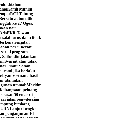
vidu ditahan
sama
Kamil Munim
eempat
RCI Tabung
Bersatu automatik
angguh ke 27 Ogos,
skan hari
Aris
PKR Tawau
 salah urus dana tidak
 terkena renjatan
abah perlu berani
 sertai program
, Saifuddin jalankan
hmi
Syariat atau tidak
ntai Timur Sabah
promi jika berlaku
layan Vietnam, hasil
yan utamakan
angunan ummah
Maritim
Kebangsaan peluang
k sasar 50 emas di
ri jalan penyelesaian,
ampung bimbang
URNI anjur bengkel
kan penganjuran F1