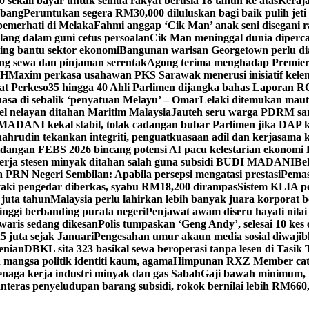
kali bayar untuk semua rakyat berusia 18 tahun ke atas
Keraj
rbang
Peruntukan segera RM30,000 diluluskan bagi baik pulih jet
pemerhati di Melaka
Fahmi anggap ‘Cik Man’ anak seni disegani 
ang dalam guni cetus persoalan
Cik Man meninggal dunia diperca
ing bantu sektor ekonomi
Bangunan warisan Georgetown perlu diau
gung sewa dan pinjaman serentak
Agong terima menghadap Premier
TH
Maxim perkasa usahawan PKS Sarawak menerusi inisiatif kel
at Perkeso
35 hingga 40 Ahli Parlimen dijangka bahas Laporan R
asa di sebalik ‘penyatuan Melayu’ – Omar
Lelaki ditemukan maut
el nelayan ditahan Maritim Malaysia
Jauteh seru warga PDRM sa
ADANI kekal stabil, tolak cadangan bubar Parlimen jika DAP k
ahrudin tekankan integriti, penguatkuasaan adil dan kerjasama 
idangan FEBS 2026 bincang potensi AI pacu kelestarian ekonomi
erja stesen minyak ditahan salah guna subsidi BUDI MADANI
Be
a PRN Negeri Sembilan: Apabila persepsi mengatasi prestasi
Pemas
aki pengedar diberkas, syabu RM18,200 dirampas
Sistem KLIA pe
 juta tahun
Malaysia perlu lahirkan lebih banyak juara korporat b
tinggi berbanding purata negeri
Penjawat awam diseru hayati nilai
waris sedang dikesan
Polis tumpaskan ‘Geng Andy’, selesai 10 kes 
 juta sejak Januari
Pengesahan umur akaun media sosial diwajib
enian
DBKL sita 323 basikal sewa beroperasi tanpa lesen di Tasik 
mangsa politik identiti kaum, agama
Himpunan RXZ Member cata
 tenaga kerja industri minyak dan gas Sabah
Gaji bawah minimum, t
nteras penyeludupan barang subsidi, rokok bernilai lebih RM660