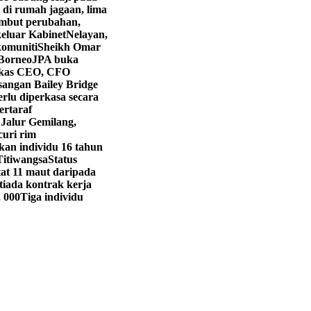
 di rumah jagaan, lima
mbut perubahan,
eluar Kabinet
Nelayan,
komuniti
Sheikh Omar
 Borneo
JPA buka
kas CEO, CFO
angan Bailey Bridge
rlu diperkasa secara
ertaraf
 Jalur Gemilang,
curi rim
kan individu 16 tahun
Titiwangsa
Status
t 11 maut daripada
iada kontrak kerja
, 000
Tiga individu