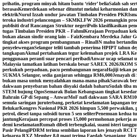
prihatin, program minyak hitam bantu ‘rider’ belia
Salah sah ser
berasas
Kemerdekaan sebenar dituntut melalui keharmonian da
elektrik
Nurul Izzah undur jawatan Timbalan Presiden PKR
Isma
teroka industri pelancongan – SKM
KLFW 2026 pemangkin produ
publisiti draf Rancangan Struktur negeri
Polis klasifikasikan p
tugas Timbalan Presiden PKR – Fahmi
Kerajaan Perpaduan kekal
bukan alasan sindir orang lain – Faiz
Kembara Merdeka Jalur Ge
tingkat akses program pembangunan – Rina
BN mahu bertandin
penyelewengan
Selangor teliti tambah penerima HPIPT tahun d
tangkapan
Akmal pertahankan tegur kelemahan projek LRA Keda
penggunaan peranti suar pencari peribadi
Anwar ucap selamat 
Malaysia tamatkan latihan berskala besar SAREX 2026
JKOM Sar
perkukuh perpaduan, pacu pembangunan negara
Hajiji tekan 
SUKMA Selangor, sedia ganjaran sehingga RM6,000
Jenayah di 
bukan masa untuk menyalahkan mana-mana pihak
Sarawak bers
dakwaan penyebaran bahan disyaki dadah baharu
Sudah tiba m
STEM hujung Ogos
Semarak Bulan Kebangsaan tingkat keseda
Bahrain GP di Sepang – Anwar
MoF nafi dakwaan SARA RM100 se
semula saringan juruterbang, perketat keselamatan lapangan te
Belukar
Kongres Nasional PKR 2026 himpun 5,500 perwakilan, 
petrol, diesel tanpa subsidi turun 5 sen seliter
Penemuan kedua tul
jantung
Kerajaan percepat proses 15,000 permohonan pekerja as
demi keselamatan
Rumah dibeli terbengkalai, suami isteri tang
Pasir Pelangi
PDRM terima sembilan laporan kes jenayah RCI 
keluarga RXZ Member 8.0 maut terima Faedah Sepanjang Hay