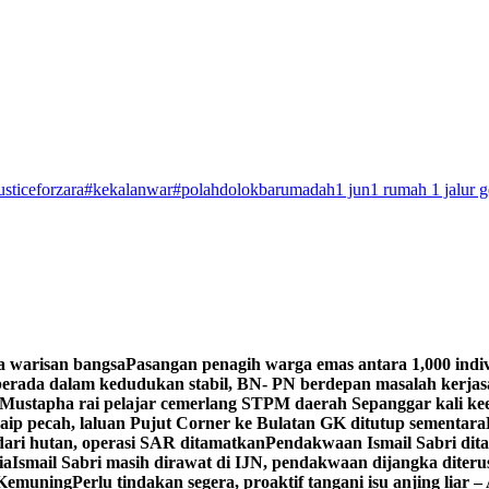
usticeforzara
#kekalanwar
#polahdolokbarumadah
1 jun
1 rumah 1 jalur 
a warisan bangsa
Pasangan penagih warga emas antara 1,000 indi
rada dalam kedudukan stabil, BN- PN berdepan masalah kerja
Mustapha rai pelajar cemerlang STPM daerah Sepanggar kali k
aip pecah, laluan Pujut Corner ke Bulatan GK ditutup sementara
 dari hutan, operasi SAR ditamatkan
Pendakwaan Ismail Sabri dit
ia
Ismail Sabri masih dirawat di IJN, pendakwaan dijangka diteru
 Kemuning
Perlu tindakan segera, proaktif tangani isu anjing liar – 