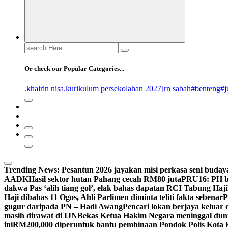
Search
for:
Or check our Popular Categories...
.khairin nisa
.kurikulum persekolahan 2027
[rn sabah
#benteng
#j
Trending News:
Pesantun 2026 jayakan misi perkasa seni buday
AADK
Hasil sektor hutan Pahang cecah RM80 juta
PRU16: PH be
dakwa Pas ‘alih tiang gol’, elak bahas dapatan RCI Tabung Haji
Haji dibahas 11 Ogos, Ahli Parlimen diminta teliti fakta sebenar
P
gugur daripada PN – Hadi Awang
Pencari lokan berjaya keluar
masih dirawat di IJN
Bekas Ketua Hakim Negara meninggal dun
ini
RM200,000 diperuntuk bantu pembinaan Pondok Polis Kota