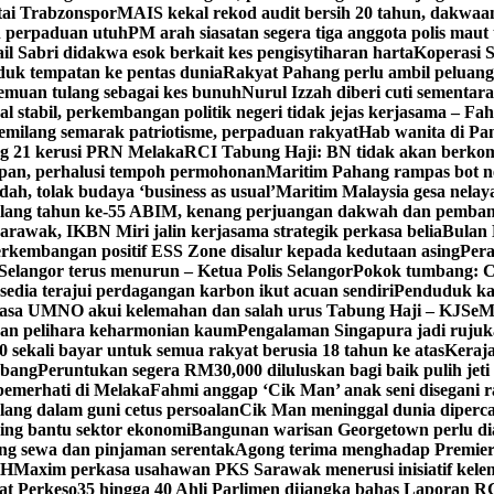
tai Trabzonspor
MAIS kekal rekod audit bersih 20 tahun, dakwaan
n perpaduan utuh
PM arah siasatan segera tiga anggota polis maut
il Sabri didakwa esok berkait kes pengisytiharan harta
Koperasi S
k tempatan ke pentas dunia
Rakyat Pahang perlu ambil peluang
enemuan tulang sebagai kes bunuh
Nurul Izzah diberi cuti sementara
 stabil, perkembangan politik negeri tidak jejas kerjasama – Fa
milang semarak patriotisme, perpaduan rakyat
Hab wanita di Pa
g 21 kerusi PRN Melaka
RCI Tabung Haji: BN tidak akan berkom
epan, perhalusi tempoh permohonan
Maritim Pahang rampas bot ne
h, tolak budaya ‘business as usual’
Maritim Malaysia gesa nela
ulang tahun ke-55 ABIM, kenang perjuangan dakwah dan pemb
awak, IKBN Miri jalin kerjasama strategik perkasa belia
Bulan 
perkembangan positif ESS Zone disalur kepada kedutaan asing
Pera
Selangor terus menurun – Ketua Polis Selangor
Pokok tumbang: Ca
edia terajui perdagangan karbon ikut acuan sendiri
Penduduk k
asa UMNO akui kelemahan dan salah urus Tabung Haji – KJ
SeM
ran pelihara keharmonian kaum
Pengalaman Singapura jadi ruju
kali bayar untuk semua rakyat berusia 18 tahun ke atas
Keraj
rbang
Peruntukan segera RM30,000 diluluskan bagi baik pulih jet
pemerhati di Melaka
Fahmi anggap ‘Cik Man’ anak seni disegani 
ang dalam guni cetus persoalan
Cik Man meninggal dunia diperca
ing bantu sektor ekonomi
Bangunan warisan Georgetown perlu diau
gung sewa dan pinjaman serentak
Agong terima menghadap Premier
TH
Maxim perkasa usahawan PKS Sarawak menerusi inisiatif kel
at Perkeso
35 hingga 40 Ahli Parlimen dijangka bahas Laporan R