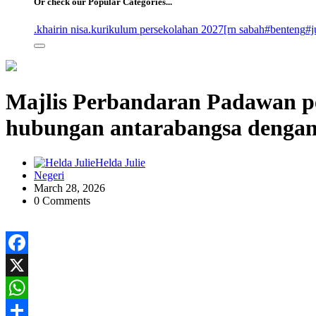
Or check our Popular Categories...
.khairin nisa
.kurikulum persekolahan 2027
[rn sabah
#benteng
#j
Majlis Perbandaran Padawan 
hubungan antarabangsa denga
Helda Julie
Negeri
March 28, 2026
0 Comments
Facebook
X
WhatsApp