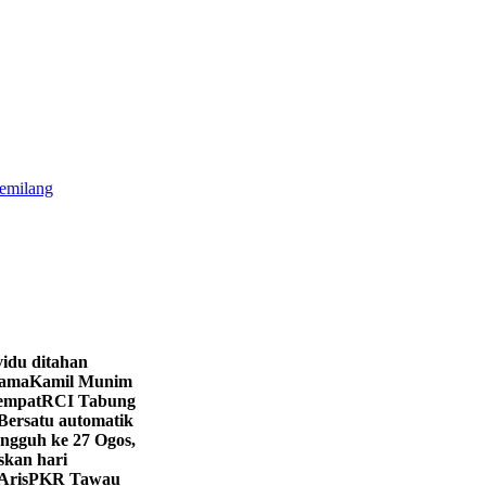
gemilang
vidu ditahan
sama
Kamil Munim
eempat
RCI Tabung
Bersatu automatik
angguh ke 27 Ogos,
skan hari
Aris
PKR Tawau