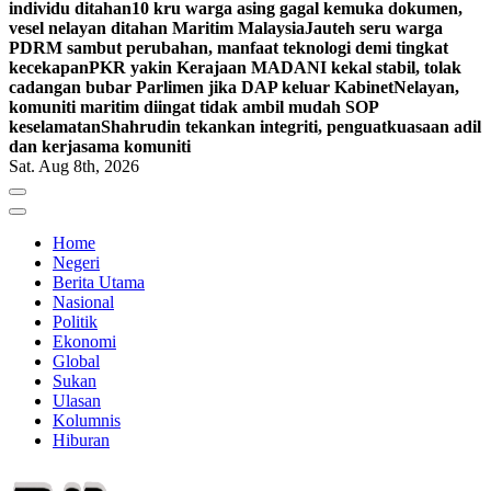
individu ditahan
10 kru warga asing gagal kemuka dokumen,
vesel nelayan ditahan Maritim Malaysia
Jauteh seru warga
PDRM sambut perubahan, manfaat teknologi demi tingkat
kecekapan
PKR yakin Kerajaan MADANI kekal stabil, tolak
cadangan bubar Parlimen jika DAP keluar Kabinet
Nelayan,
komuniti maritim diingat tidak ambil mudah SOP
keselamatan
Shahrudin tekankan integriti, penguatkuasaan adil
dan kerjasama komuniti
Sat. Aug 8th, 2026
Home
Negeri
Berita Utama
Nasional
Politik
Ekonomi
Global
Sukan
Ulasan
Kolumnis
Hiburan