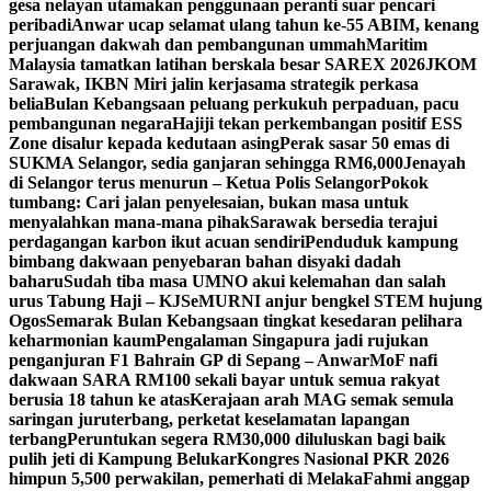
gesa nelayan utamakan penggunaan peranti suar pencari
peribadi
Anwar ucap selamat ulang tahun ke-55 ABIM, kenang
perjuangan dakwah dan pembangunan ummah
Maritim
Malaysia tamatkan latihan berskala besar SAREX 2026
JKOM
Sarawak, IKBN Miri jalin kerjasama strategik perkasa
belia
Bulan Kebangsaan peluang perkukuh perpaduan, pacu
pembangunan negara
Hajiji tekan perkembangan positif ESS
Zone disalur kepada kedutaan asing
Perak sasar 50 emas di
SUKMA Selangor, sedia ganjaran sehingga RM6,000
Jenayah
di Selangor terus menurun – Ketua Polis Selangor
Pokok
tumbang: Cari jalan penyelesaian, bukan masa untuk
menyalahkan mana-mana pihak
Sarawak bersedia terajui
perdagangan karbon ikut acuan sendiri
Penduduk kampung
bimbang dakwaan penyebaran bahan disyaki dadah
baharu
Sudah tiba masa UMNO akui kelemahan dan salah
urus Tabung Haji – KJ
SeMURNI anjur bengkel STEM hujung
Ogos
Semarak Bulan Kebangsaan tingkat kesedaran pelihara
keharmonian kaum
Pengalaman Singapura jadi rujukan
penganjuran F1 Bahrain GP di Sepang – Anwar
MoF nafi
dakwaan SARA RM100 sekali bayar untuk semua rakyat
berusia 18 tahun ke atas
Kerajaan arah MAG semak semula
saringan juruterbang, perketat keselamatan lapangan
terbang
Peruntukan segera RM30,000 diluluskan bagi baik
pulih jeti di Kampung Belukar
Kongres Nasional PKR 2026
himpun 5,500 perwakilan, pemerhati di Melaka
Fahmi anggap