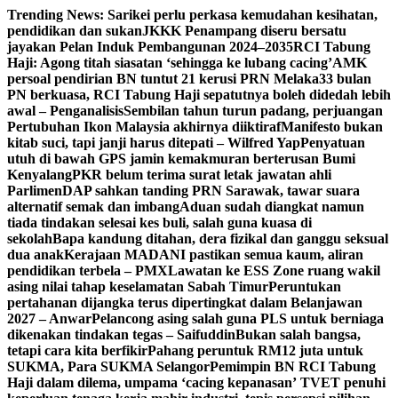
Skip
Trending News:
Sarikei perlu perkasa kemudahan kesihatan,
to
pendidikan dan sukan
JKKK Penampang diseru bersatu
content
jayakan Pelan Induk Pembangunan 2024–2035
RCI Tabung
Haji: Agong titah siasatan ‘sehingga ke lubang cacing’
AMK
persoal pendirian BN tuntut 21 kerusi PRN Melaka
33 bulan
PN berkuasa, RCI Tabung Haji sepatutnya boleh didedah lebih
awal – Penganalisis
Sembilan tahun turun padang, perjuangan
Pertubuhan Ikon Malaysia akhirnya diiktiraf
Manifesto bukan
kitab suci, tapi janji harus ditepati – Wilfred Yap
Penyatuan
utuh di bawah GPS jamin kemakmuran berterusan Bumi
Kenyalang
PKR belum terima surat letak jawatan ahli
Parlimen
DAP sahkan tanding PRN Sarawak, tawar suara
alternatif semak dan imbang
Aduan sudah diangkat namun
tiada tindakan selesai kes buli, salah guna kuasa di
sekolah
Bapa kandung ditahan, dera fizikal dan ganggu seksual
dua anak
Kerajaan MADANI pastikan semua kaum, aliran
pendidikan terbela – PMX
Lawatan ke ESS Zone ruang wakil
asing nilai tahap keselamatan Sabah Timur
Peruntukan
pertahanan dijangka terus dipertingkat dalam Belanjawan
2027 – Anwar
Pelancong asing salah guna PLS untuk berniaga
dikenakan tindakan tegas – Saifuddin
Bukan salah bangsa,
tetapi cara kita berfikir
Pahang peruntuk RM12 juta untuk
SUKMA, Para SUKMA Selangor
Pemimpin BN RCI Tabung
Haji dalam dilema, umpama ‘cacing kepanasan’
TVET penuhi