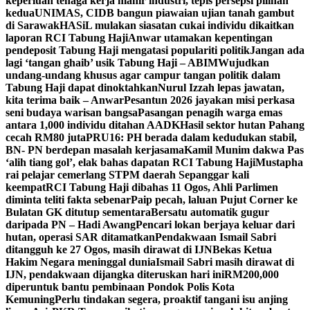
keperluan tenaga kerja mahir industri, tepis persepsi pilihan
kedua
UNIMAS, CIDB bangun piawaian ujian tanah gambut
di Sarawak
HASiL mulakan siasatan cukai individu dikaitkan
laporan RCI Tabung Haji
Anwar utamakan kepentingan
pendeposit Tabung Haji mengatasi populariti politik
Jangan ada
lagi ‘tangan ghaib’ usik Tabung Haji – ABIM
Wujudkan
undang-undang khusus agar campur tangan politik dalam
Tabung Haji dapat dinoktahkan
Nurul Izzah lepas jawatan,
kita terima baik – Anwar
Pesantun 2026 jayakan misi perkasa
seni budaya warisan bangsa
Pasangan penagih warga emas
antara 1,000 individu ditahan AADK
Hasil sektor hutan Pahang
cecah RM80 juta
PRU16: PH berada dalam kedudukan stabil,
BN- PN berdepan masalah kerjasama
Kamil Munim dakwa Pas
‘alih tiang gol’, elak bahas dapatan RCI Tabung Haji
Mustapha
rai pelajar cemerlang STPM daerah Sepanggar kali
keempat
RCI Tabung Haji dibahas 11 Ogos, Ahli Parlimen
diminta teliti fakta sebenar
Paip pecah, laluan Pujut Corner ke
Bulatan GK ditutup sementara
Bersatu automatik gugur
daripada PN – Hadi Awang
Pencari lokan berjaya keluar dari
hutan, operasi SAR ditamatkan
Pendakwaan Ismail Sabri
ditangguh ke 27 Ogos, masih dirawat di IJN
Bekas Ketua
Hakim Negara meninggal dunia
Ismail Sabri masih dirawat di
IJN, pendakwaan dijangka diteruskan hari ini
RM200,000
diperuntuk bantu pembinaan Pondok Polis Kota
Kemuning
Perlu tindakan segera, proaktif tangani isu anjing