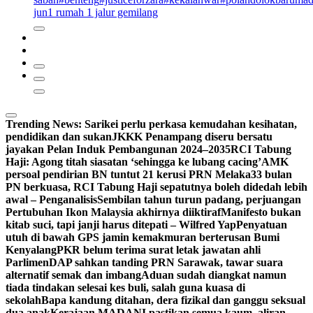
jun
1 rumah 1 jalur gemilang
Trending News:
Sarikei perlu perkasa kemudahan kesihatan,
pendidikan dan sukan
JKKK Penampang diseru bersatu
jayakan Pelan Induk Pembangunan 2024–2035
RCI Tabung
Haji: Agong titah siasatan ‘sehingga ke lubang cacing’
AMK
persoal pendirian BN tuntut 21 kerusi PRN Melaka
33 bulan
PN berkuasa, RCI Tabung Haji sepatutnya boleh didedah lebih
awal – Penganalisis
Sembilan tahun turun padang, perjuangan
Pertubuhan Ikon Malaysia akhirnya diiktiraf
Manifesto bukan
kitab suci, tapi janji harus ditepati – Wilfred Yap
Penyatuan
utuh di bawah GPS jamin kemakmuran berterusan Bumi
Kenyalang
PKR belum terima surat letak jawatan ahli
Parlimen
DAP sahkan tanding PRN Sarawak, tawar suara
alternatif semak dan imbang
Aduan sudah diangkat namun
tiada tindakan selesai kes buli, salah guna kuasa di
sekolah
Bapa kandung ditahan, dera fizikal dan ganggu seksual
dua anak
Kerajaan MADANI pastikan semua kaum, aliran