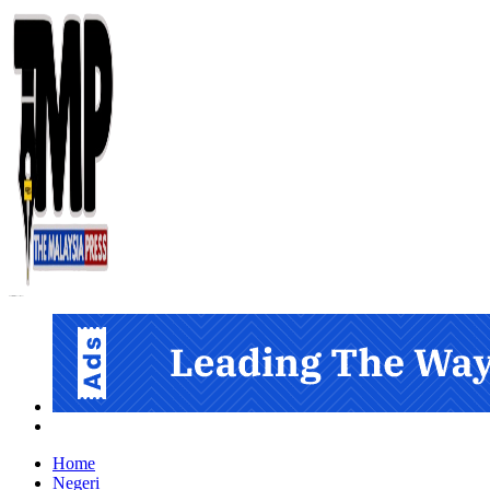
Informasi Berfakta Membuka Minda
Home
Negeri