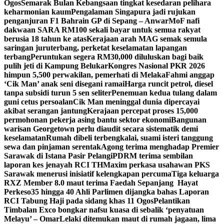
Ogos
Semarak Bulan Kebangsaan tingkat kesedaran pelihara
keharmonian kaum
Pengalaman Singapura jadi rujukan
penganjuran F1 Bahrain GP di Sepang – Anwar
MoF nafi
dakwaan SARA RM100 sekali bayar untuk semua rakyat
berusia 18 tahun ke atas
Kerajaan arah MAG semak semula
saringan juruterbang, perketat keselamatan lapangan
terbang
Peruntukan segera RM30,000 diluluskan bagi baik
pulih jeti di Kampung Belukar
Kongres Nasional PKR 2026
himpun 5,500 perwakilan, pemerhati di Melaka
Fahmi anggap
‘Cik Man’ anak seni disegani ramai
Harga runcit petrol, diesel
tanpa subsidi turun 5 sen seliter
Penemuan kedua tulang dalam
guni cetus persoalan
Cik Man meninggal dunia dipercayai
akibat serangan jantung
Kerajaan percepat proses 15,000
permohonan pekerja asing bantu sektor ekonomi
Bangunan
warisan Georgetown perlu diaudit secara sistematik demi
keselamatan
Rumah dibeli terbengkalai, suami isteri tanggung
sewa dan pinjaman serentak
Agong terima menghadap Premier
Sarawak di Istana Pasir Pelangi
PDRM terima sembilan
laporan kes jenayah RCI TH
Maxim perkasa usahawan PKS
Sarawak menerusi inisiatif kelengkapan percuma
Tiga keluarga
RXZ Member 8.0 maut terima Faedah Sepanjang Hayat
Perkeso
35 hingga 40 Ahli Parlimen dijangka bahas Laporan
RCI Tabung Haji pada sidang khas 11 Ogos
Pelantikan
Timbalan Exco bongkar nafsu kuasa di sebalik ‘penyatuan
Melayu’ – Omar
Lelaki ditemukan maut di rumah jagaan, lima