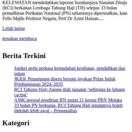
KELEWATAN mendedahkan laporan Suruhanjaya Siasatan Diraja
(RCI) berkaitan Lembaga Tabung Haji (TH) selepas 33 bulan
pentadbiran Perikatan Nasional (PN) seharusnya dipersoalkan, kata
Fello Majlis Profesor Negara, Prof Dr Azmi Hassan.…
Lebih lanjut
teruskan membaca
Berita Terkini
Sarikei perlu perkasa kemudahan kesihatan, pendidikan dan
sukan
JKKK Penampang diseru bersatu jayakan Pelan Induk
Pembangunan 2024–2035
RCI Tabung Haji: Agong titah siasatan ‘sehingga ke lubang
cacing’
AMK persoal pendirian BN tuntut 21 kerusi PRN Melaka
33 bulan PN berkuasa, RCI Tabung Haji sepatutnya boleh
didedah lebih awal – Penganalisis
Kategori