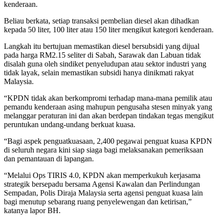
kenderaan.
Beliau berkata, setiap transaksi pembelian diesel akan dihadkan
kepada 50 liter, 100 liter atau 150 liter mengikut kategori kenderaan.
Langkah itu bertujuan memastikan diesel bersubsidi yang dijual
pada harga RM2.15 seliter di Sabah, Sarawak dan Labuan tidak
disalah guna oleh sindiket penyeludupan atau sektor industri yang
tidak layak, selain memastikan subsidi hanya dinikmati rakyat
Malaysia.
“KPDN tidak akan berkompromi terhadap mana-mana pemilik atau
pemandu kenderaan asing mahupun pengusaha stesen minyak yang
melanggar peraturan ini dan akan berdepan tindakan tegas mengikut
peruntukan undang-undang berkuat kuasa.
“Bagi aspek penguatkuasaan, 2,400 pegawai penguat kuasa KPDN
di seluruh negara kini siap siaga bagi melaksanakan pemeriksaan
dan pemantauan di lapangan.
“Melalui Ops TIRIS 4.0, KPDN akan memperkukuh kerjasama
strategik bersepadu bersama Agensi Kawalan dan Perlindungan
Sempadan, Polis Diraja Malaysia serta agensi penguat kuasa lain
bagi menutup sebarang ruang penyelewengan dan ketirisan,”
katanya lapor BH.