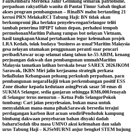
Faiz
Kembara Merdeka Jalur Gemilang semarak patriotisme,
perpaduan rakyat
Hab wanita di Pantai Timur Sabah tingkat
akses program pembangunan – Rina
BN mahu bertanding 21
kerusi PRN Melaka
RCI Tabung Haji: BN tidak akan
berkompromi jika berlaku penyelewengan
Selangor teliti
tambah penerima HPIPT tahun depan, perhalusi tempoh
permohonan
Maritim Pahang rampas bot nelayan Vietnam,
hasil tangkapan
Akmal pertahankan tegur kelemahan projek
LRA Kedah, tolak budaya ‘business as usual’
Maritim Malaysia
gesa nelayan utamakan penggunaan peranti suar pencari
peribadi
Anwar ucap selamat ulang tahun ke-55 ABIM, kenang
perjuangan dakwah dan pembangunan ummah
Maritim
Malaysia tamatkan latihan berskala besar SAREX 2026
JKOM
Sarawak, IKBN Miri jalin kerjasama strategik perkasa
belia
Bulan Kebangsaan peluang perkukuh perpaduan, pacu
pembangunan negara
Hajiji tekan perkembangan positif ESS
Zone disalur kepada kedutaan asing
Perak sasar 50 emas di
SUKMA Selangor, sedia ganjaran sehingga RM6,000
Jenayah
di Selangor terus menurun – Ketua Polis Selangor
Pokok
tumbang: Cari jalan penyelesaian, bukan masa untuk
menyalahkan mana-mana pihak
Sarawak bersedia terajui
perdagangan karbon ikut acuan sendiri
Penduduk kampung
bimbang dakwaan penyebaran bahan disyaki dadah
baharu
Sudah tiba masa UMNO akui kelemahan dan salah
urus Tabung Haji – KJ
SeMURNI anjur bengkel STEM hujung