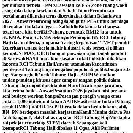
pendidikan terbela – PMX
Lawatan ke ESS Zone ruang wakil
asing nilai tahap keselamatan Sabah Timur
Peruntukan
pertahanan dijangka terus dipertingkat dalam Belanjawan
2027 – Anwar
Pelancong asing salah guna PLS untuk berniaga
dikenakan tindakan tegas – Saifuddin
Bukan salah bangsa,
tetapi cara kita berfikir
Pahang peruntuk RM12 juta untuk
SUKMA, Para SUKMA Selangor
Pemimpin BN RCI Tabung
Haji dalam dilema, umpama ‘cacing kepanasan’
TVET penuhi
keperluan tenaga kerja mahir industri, tepis persepsi pilihan
kedua
UNIMAS, CIDB bangun piawaian ujian tanah gambut
di Sarawak
HASiL mulakan siasatan cukai individu dikaitkan
laporan RCI Tabung Haji
Anwar utamakan kepentingan
pendeposit Tabung Haji mengatasi populariti politik
Jangan ada
lagi ‘tangan ghaib’ usik Tabung Haji – ABIM
Wujudkan
undang-undang khusus agar campur tangan politik dalam
Tabung Haji dapat dinoktahkan
Nurul Izzah lepas jawatan,
kita terima baik – Anwar
Pesantun 2026 jayakan misi perkasa
seni budaya warisan bangsa
Pasangan penagih warga emas
antara 1,000 individu ditahan AADK
Hasil sektor hutan Pahang
cecah RM80 juta
PRU16: PH berada dalam kedudukan stabil,
BN- PN berdepan masalah kerjasama
Kamil Munim dakwa Pas
‘alih tiang gol’, elak bahas dapatan RCI Tabung Haji
Mustapha
rai pelajar cemerlang STPM daerah Sepanggar kali
keempat
RCI Tabung Haji dibahas 11 Ogos, Ahli Parlimen