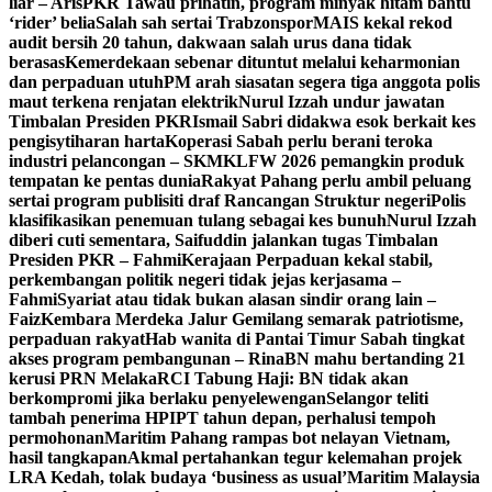
liar – Aris
PKR Tawau prihatin, program minyak hitam bantu
‘rider’ belia
Salah sah sertai Trabzonspor
MAIS kekal rekod
audit bersih 20 tahun, dakwaan salah urus dana tidak
berasas
Kemerdekaan sebenar dituntut melalui keharmonian
dan perpaduan utuh
PM arah siasatan segera tiga anggota polis
maut terkena renjatan elektrik
Nurul Izzah undur jawatan
Timbalan Presiden PKR
Ismail Sabri didakwa esok berkait kes
pengisytiharan harta
Koperasi Sabah perlu berani teroka
industri pelancongan – SKM
KLFW 2026 pemangkin produk
tempatan ke pentas dunia
Rakyat Pahang perlu ambil peluang
sertai program publisiti draf Rancangan Struktur negeri
Polis
klasifikasikan penemuan tulang sebagai kes bunuh
Nurul Izzah
diberi cuti sementara, Saifuddin jalankan tugas Timbalan
Presiden PKR – Fahmi
Kerajaan Perpaduan kekal stabil,
perkembangan politik negeri tidak jejas kerjasama –
Fahmi
Syariat atau tidak bukan alasan sindir orang lain –
Faiz
Kembara Merdeka Jalur Gemilang semarak patriotisme,
perpaduan rakyat
Hab wanita di Pantai Timur Sabah tingkat
akses program pembangunan – Rina
BN mahu bertanding 21
kerusi PRN Melaka
RCI Tabung Haji: BN tidak akan
berkompromi jika berlaku penyelewengan
Selangor teliti
tambah penerima HPIPT tahun depan, perhalusi tempoh
permohonan
Maritim Pahang rampas bot nelayan Vietnam,
hasil tangkapan
Akmal pertahankan tegur kelemahan projek
LRA Kedah, tolak budaya ‘business as usual’
Maritim Malaysia