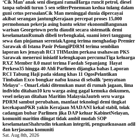
‘Cik Man’ anak seni disegani ramai
Harga runcit petrol, diesel
tanpa subsidi turun 5 sen seliter
Penemuan kedua tulang dalam
guni cetus persoalan
Cik Man meninggal dunia dipercayai
akibat serangan jantung
Kerajaan percepat proses 15,000
permohonan pekerja asing bantu sektor ekonomi
Bangunan
warisan Georgetown perlu diaudit secara sistematik demi
keselamatan
Rumah dibeli terbengkalai, suami isteri tanggung
sewa dan pinjaman serentak
Agong terima menghadap Premier
Sarawak di Istana Pasir Pelangi
PDRM terima sembilan
laporan kes jenayah RCI TH
Maxim perkasa usahawan PKS
Sarawak menerusi inisiatif kelengkapan percuma
Tiga keluarga
RXZ Member 8.0 maut terima Faedah Sepanjang Hayat
Perkeso
35 hingga 40 Ahli Parlimen dijangka bahas Laporan
RCI Tabung Haji pada sidang khas 11 Ogos
Pelantikan
Timbalan Exco bongkar nafsu kuasa di sebalik ‘penyatuan
Melayu’ – Omar
Lelaki ditemukan maut di rumah jagaan, lima
individu ditahan
10 kru warga asing gagal kemuka dokumen,
vesel nelayan ditahan Maritim Malaysia
Jauteh seru warga
PDRM sambut perubahan, manfaat teknologi demi tingkat
kecekapan
PKR yakin Kerajaan MADANI kekal stabil, tolak
cadangan bubar Parlimen jika DAP keluar Kabinet
Nelayan,
komuniti maritim diingat tidak ambil mudah SOP
keselamatan
Shahrudin tekankan integriti, penguatkuasaan adil
dan kerjasama komuniti
Sat. Aug 8th, 2026