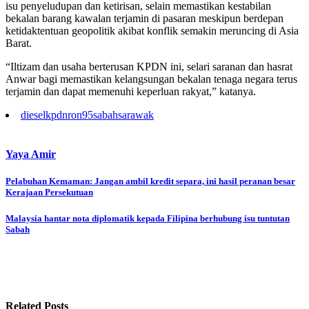
isu penyeludupan dan ketirisan, selain memastikan kestabilan
bekalan barang kawalan terjamin di pasaran meskipun berdepan
ketidaktentuan geopolitik akibat konflik semakin meruncing di Asia
Barat.
“Iltizam dan usaha berterusan KPDN ini, selari saranan dan hasrat
Anwar bagi memastikan kelangsungan bekalan tenaga negara terus
terjamin dan dapat memenuhi keperluan rakyat,” katanya.
diesel
kpdn
ron95
sabah
sarawak
Yaya Amir
Post
Pelabuhan Kemaman: Jangan ambil kredit separa, ini hasil peranan besar
Kerajaan Persekutuan
navigation
Malaysia hantar nota diplomatik kepada Filipina berhubung isu tuntutan
Sabah
Related Posts