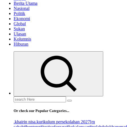
Berita Utama
Nasional
Politik
Ekonomi
Global
Sukan
Ulasan
Kolumnis
Hiburan
Search
for:
Or check our Popular Categories...
.khairin nisa
.kurikulum persekolahan 2027
[rn
sabah
#benteng
#justiceforzara
#kekalanwar
#polahdolokbaruma