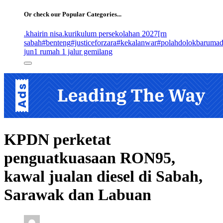
for:
Or check our Popular Categories...
.khairin nisa
.kurikulum persekolahan 2027
[rn
sabah
#benteng
#justiceforzara
#kekalanwar
#polahdolokbaruma
jun
1 rumah 1 jalur gemilang
KPDN perketat
penguatkuasaan RON95,
kawal jualan diesel di Sabah,
Sarawak dan Labuan