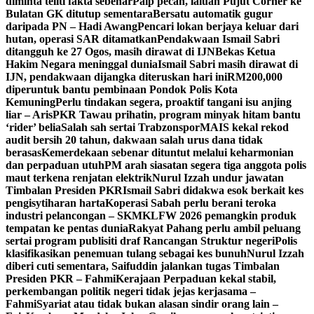
diminta teliti fakta sebenar
Paip pecah, laluan Pujut Corner ke
Bulatan GK ditutup sementara
Bersatu automatik gugur
daripada PN – Hadi Awang
Pencari lokan berjaya keluar dari
hutan, operasi SAR ditamatkan
Pendakwaan Ismail Sabri
ditangguh ke 27 Ogos, masih dirawat di IJN
Bekas Ketua
Hakim Negara meninggal dunia
Ismail Sabri masih dirawat di
IJN, pendakwaan dijangka diteruskan hari ini
RM200,000
diperuntuk bantu pembinaan Pondok Polis Kota
Kemuning
Perlu tindakan segera, proaktif tangani isu anjing
liar – Aris
PKR Tawau prihatin, program minyak hitam bantu
‘rider’ belia
Salah sah sertai Trabzonspor
MAIS kekal rekod
audit bersih 20 tahun, dakwaan salah urus dana tidak
berasas
Kemerdekaan sebenar dituntut melalui keharmonian
dan perpaduan utuh
PM arah siasatan segera tiga anggota polis
maut terkena renjatan elektrik
Nurul Izzah undur jawatan
Timbalan Presiden PKR
Ismail Sabri didakwa esok berkait kes
pengisytiharan harta
Koperasi Sabah perlu berani teroka
industri pelancongan – SKM
KLFW 2026 pemangkin produk
tempatan ke pentas dunia
Rakyat Pahang perlu ambil peluang
sertai program publisiti draf Rancangan Struktur negeri
Polis
klasifikasikan penemuan tulang sebagai kes bunuh
Nurul Izzah
diberi cuti sementara, Saifuddin jalankan tugas Timbalan
Presiden PKR – Fahmi
Kerajaan Perpaduan kekal stabil,
perkembangan politik negeri tidak jejas kerjasama –
Fahmi
Syariat atau tidak bukan alasan sindir orang lain –