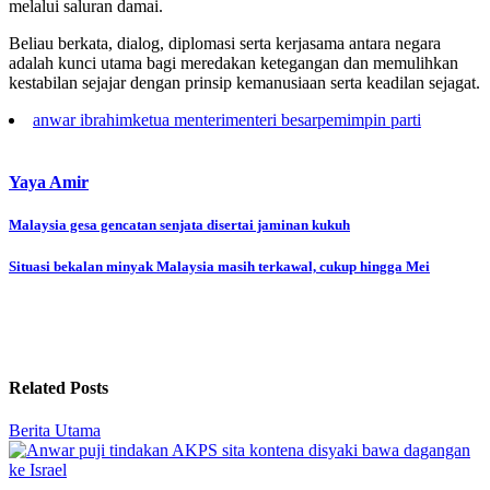
melalui saluran damai.
Beliau berkata, dialog, diplomasi serta kerjasama antara negara
adalah kunci utama bagi meredakan ketegangan dan memulihkan
kestabilan sejajar dengan prinsip kemanusiaan serta keadilan sejagat.
anwar ibrahim
ketua menteri
menteri besar
pemimpin parti
Yaya Amir
Post
Malaysia gesa gencatan senjata disertai jaminan kukuh
navigation
Situasi bekalan minyak Malaysia masih terkawal, cukup hingga Mei
Related Posts
Berita Utama