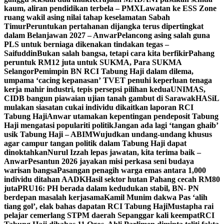
kaum, aliran pendidikan terbela – PMX
Lawatan ke ESS Zone
ruang wakil asing nilai tahap keselamatan Sabah
Timur
Peruntukan pertahanan dijangka terus dipertingkat
dalam Belanjawan 2027 – Anwar
Pelancong asing salah guna
PLS untuk berniaga dikenakan tindakan tegas –
Saifuddin
Bukan salah bangsa, tetapi cara kita berfikir
Pahang
peruntuk RM12 juta untuk SUKMA, Para SUKMA
Selangor
Pemimpin BN RCI Tabung Haji dalam dilema,
umpama ‘cacing kepanasan’
TVET penuhi keperluan tenaga
kerja mahir industri, tepis persepsi pilihan kedua
UNIMAS,
CIDB bangun piawaian ujian tanah gambut di Sarawak
HASiL
mulakan siasatan cukai individu dikaitkan laporan RCI
Tabung Haji
Anwar utamakan kepentingan pendeposit Tabung
Haji mengatasi populariti politik
Jangan ada lagi ‘tangan ghaib’
usik Tabung Haji – ABIM
Wujudkan undang-undang khusus
agar campur tangan politik dalam Tabung Haji dapat
dinoktahkan
Nurul Izzah lepas jawatan, kita terima baik –
Anwar
Pesantun 2026 jayakan misi perkasa seni budaya
warisan bangsa
Pasangan penagih warga emas antara 1,000
individu ditahan AADK
Hasil sektor hutan Pahang cecah RM80
juta
PRU16: PH berada dalam kedudukan stabil, BN- PN
berdepan masalah kerjasama
Kamil Munim dakwa Pas ‘alih
tiang gol’, elak bahas dapatan RCI Tabung Haji
Mustapha rai
pelajar cemerlang STPM daerah Sepanggar kali keempat
RCI