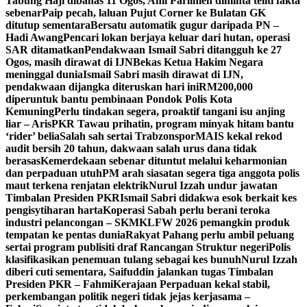
Tabung Haji dibahas 11 Ogos, Ahli Parlimen diminta teliti fakta
sebenar
Paip pecah, laluan Pujut Corner ke Bulatan GK
ditutup sementara
Bersatu automatik gugur daripada PN –
Hadi Awang
Pencari lokan berjaya keluar dari hutan, operasi
SAR ditamatkan
Pendakwaan Ismail Sabri ditangguh ke 27
Ogos, masih dirawat di IJN
Bekas Ketua Hakim Negara
meninggal dunia
Ismail Sabri masih dirawat di IJN,
pendakwaan dijangka diteruskan hari ini
RM200,000
diperuntuk bantu pembinaan Pondok Polis Kota
Kemuning
Perlu tindakan segera, proaktif tangani isu anjing
liar – Aris
PKR Tawau prihatin, program minyak hitam bantu
‘rider’ belia
Salah sah sertai Trabzonspor
MAIS kekal rekod
audit bersih 20 tahun, dakwaan salah urus dana tidak
berasas
Kemerdekaan sebenar dituntut melalui keharmonian
dan perpaduan utuh
PM arah siasatan segera tiga anggota polis
maut terkena renjatan elektrik
Nurul Izzah undur jawatan
Timbalan Presiden PKR
Ismail Sabri didakwa esok berkait kes
pengisytiharan harta
Koperasi Sabah perlu berani teroka
industri pelancongan – SKM
KLFW 2026 pemangkin produk
tempatan ke pentas dunia
Rakyat Pahang perlu ambil peluang
sertai program publisiti draf Rancangan Struktur negeri
Polis
klasifikasikan penemuan tulang sebagai kes bunuh
Nurul Izzah
diberi cuti sementara, Saifuddin jalankan tugas Timbalan
Presiden PKR – Fahmi
Kerajaan Perpaduan kekal stabil,
perkembangan politik negeri tidak jejas kerjasama –