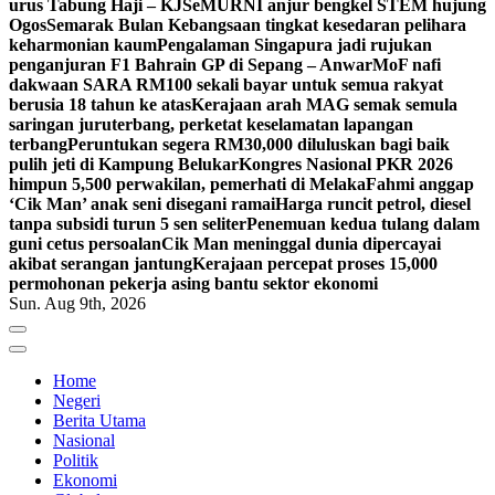
urus Tabung Haji – KJ
SeMURNI anjur bengkel STEM hujung
Ogos
Semarak Bulan Kebangsaan tingkat kesedaran pelihara
keharmonian kaum
Pengalaman Singapura jadi rujukan
penganjuran F1 Bahrain GP di Sepang – Anwar
MoF nafi
dakwaan SARA RM100 sekali bayar untuk semua rakyat
berusia 18 tahun ke atas
Kerajaan arah MAG semak semula
saringan juruterbang, perketat keselamatan lapangan
terbang
Peruntukan segera RM30,000 diluluskan bagi baik
pulih jeti di Kampung Belukar
Kongres Nasional PKR 2026
himpun 5,500 perwakilan, pemerhati di Melaka
Fahmi anggap
‘Cik Man’ anak seni disegani ramai
Harga runcit petrol, diesel
tanpa subsidi turun 5 sen seliter
Penemuan kedua tulang dalam
guni cetus persoalan
Cik Man meninggal dunia dipercayai
akibat serangan jantung
Kerajaan percepat proses 15,000
permohonan pekerja asing bantu sektor ekonomi
Sun. Aug 9th, 2026
Home
Negeri
Berita Utama
Nasional
Politik
Ekonomi