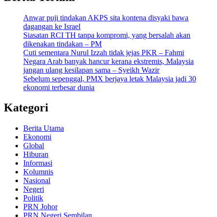
Anwar puji tindakan AKPS sita kontena disyaki bawa
dagangan ke Israel
Siasatan RCI TH tanpa kompromi, yang bersalah akan
dikenakan tindakan – PM
Cuti sementara Nurul Izzah tidak jejas PKR – Fahmi
Negara Arab banyak hancur kerana ekstremis, Malaysia
jangan ulang kesilapan sama – Syeikh Wazir
Sebelum sepenggal, PMX berjaya letak Malaysia jadi 30
ekonomi terbesar dunia
Kategori
Berita Utama
Ekonomi
Global
Hiburan
Informasi
Kolumnis
Nasional
Negeri
Politik
PRN Johor
PRN Negeri Sembilan