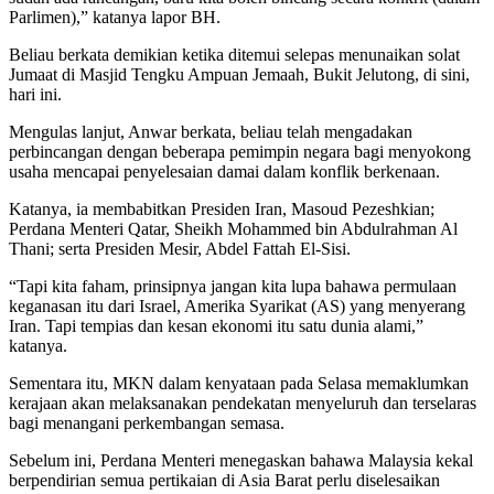
Parlimen),” katanya lapor BH.
Beliau berkata demikian ketika ditemui selepas menunaikan solat
Jumaat di Masjid Tengku Ampuan Jemaah, Bukit Jelutong, di sini,
hari ini.
Mengulas lanjut, Anwar berkata, beliau telah mengadakan
perbincangan dengan beberapa pemimpin negara bagi menyokong
usaha mencapai penyelesaian damai dalam konflik berkenaan.
Katanya, ia membabitkan Presiden Iran, Masoud Pezeshkian;
Perdana Menteri Qatar, Sheikh Mohammed bin Abdulrahman Al
Thani; serta Presiden Mesir, Abdel Fattah El-Sisi.
“Tapi kita faham, prinsipnya jangan kita lupa bahawa permulaan
keganasan itu dari Israel, Amerika Syarikat (AS) yang menyerang
Iran. Tapi tempias dan kesan ekonomi itu satu dunia alami,”
katanya.
Sementara itu, MKN dalam kenyataan pada Selasa memaklumkan
kerajaan akan melaksanakan pendekatan menyeluruh dan terselaras
bagi menangani perkembangan semasa.
Sebelum ini, Perdana Menteri menegaskan bahawa Malaysia kekal
berpendirian semua pertikaian di Asia Barat perlu diselesaikan