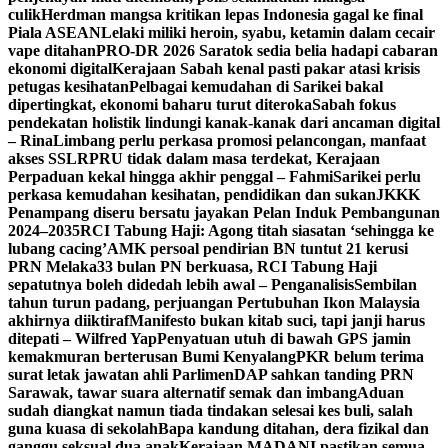
culik
Herdman mangsa kritikan lepas Indonesia gagal ke final
Piala ASEAN
Lelaki miliki heroin, syabu, ketamin dalam cecair
vape ditahan
PRO-DR 2026 Saratok sedia belia hadapi cabaran
ekonomi digital
Kerajaan Sabah kenal pasti pakar atasi krisis
petugas kesihatan
Pelbagai kemudahan di Sarikei bakal
dipertingkat, ekonomi baharu turut diteroka
Sabah fokus
pendekatan holistik lindungi kanak-kanak dari ancaman digital
– Rina
Limbang perlu perkasa promosi pelancongan, manfaat
akses SSLR
PRU tidak dalam masa terdekat, Kerajaan
Perpaduan kekal hingga akhir penggal – Fahmi
Sarikei perlu
perkasa kemudahan kesihatan, pendidikan dan sukan
JKKK
Penampang diseru bersatu jayakan Pelan Induk Pembangunan
2024–2035
RCI Tabung Haji: Agong titah siasatan ‘sehingga ke
lubang cacing’
AMK persoal pendirian BN tuntut 21 kerusi
PRN Melaka
33 bulan PN berkuasa, RCI Tabung Haji
sepatutnya boleh didedah lebih awal – Penganalisis
Sembilan
tahun turun padang, perjuangan Pertubuhan Ikon Malaysia
akhirnya diiktiraf
Manifesto bukan kitab suci, tapi janji harus
ditepati – Wilfred Yap
Penyatuan utuh di bawah GPS jamin
kemakmuran berterusan Bumi Kenyalang
PKR belum terima
surat letak jawatan ahli Parlimen
DAP sahkan tanding PRN
Sarawak, tawar suara alternatif semak dan imbang
Aduan
sudah diangkat namun tiada tindakan selesai kes buli, salah
guna kuasa di sekolah
Bapa kandung ditahan, dera fizikal dan
ganggu seksual dua anak
Kerajaan MADANI pastikan semua