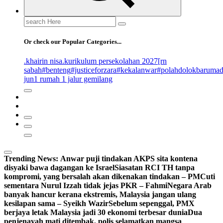
Search
for:
Or check our Popular Categories...
.khairin nisa
.kurikulum persekolahan 2027
[rn
sabah
#benteng
#justiceforzara
#kekalanwar
#polahdolokbaruma
jun
1 rumah 1 jalur gemilang
Trending News:
Anwar puji tindakan AKPS sita kontena
disyaki bawa dagangan ke Israel
Siasatan RCI TH tanpa
kompromi, yang bersalah akan dikenakan tindakan – PM
Cuti
sementara Nurul Izzah tidak jejas PKR – Fahmi
Negara Arab
banyak hancur kerana ekstremis, Malaysia jangan ulang
kesilapan sama – Syeikh Wazir
Sebelum sepenggal, PMX
berjaya letak Malaysia jadi 30 ekonomi terbesar dunia
Dua
penjenayah mati ditembak, polis selamatkan mangsa