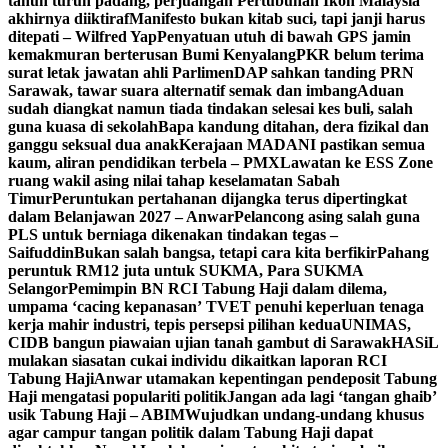
tahun turun padang, perjuangan Pertubuhan Ikon Malaysia
akhirnya diiktiraf
Manifesto bukan kitab suci, tapi janji harus
ditepati – Wilfred Yap
Penyatuan utuh di bawah GPS jamin
kemakmuran berterusan Bumi Kenyalang
PKR belum terima
surat letak jawatan ahli Parlimen
DAP sahkan tanding PRN
Sarawak, tawar suara alternatif semak dan imbang
Aduan
sudah diangkat namun tiada tindakan selesai kes buli, salah
guna kuasa di sekolah
Bapa kandung ditahan, dera fizikal dan
ganggu seksual dua anak
Kerajaan MADANI pastikan semua
kaum, aliran pendidikan terbela – PMX
Lawatan ke ESS Zone
ruang wakil asing nilai tahap keselamatan Sabah
Timur
Peruntukan pertahanan dijangka terus dipertingkat
dalam Belanjawan 2027 – Anwar
Pelancong asing salah guna
PLS untuk berniaga dikenakan tindakan tegas –
Saifuddin
Bukan salah bangsa, tetapi cara kita berfikir
Pahang
peruntuk RM12 juta untuk SUKMA, Para SUKMA
Selangor
Pemimpin BN RCI Tabung Haji dalam dilema,
umpama ‘cacing kepanasan’
TVET penuhi keperluan tenaga
kerja mahir industri, tepis persepsi pilihan kedua
UNIMAS,
CIDB bangun piawaian ujian tanah gambut di Sarawak
HASiL
mulakan siasatan cukai individu dikaitkan laporan RCI
Tabung Haji
Anwar utamakan kepentingan pendeposit Tabung
Haji mengatasi populariti politik
Jangan ada lagi ‘tangan ghaib’
usik Tabung Haji – ABIM
Wujudkan undang-undang khusus
agar campur tangan politik dalam Tabung Haji dapat