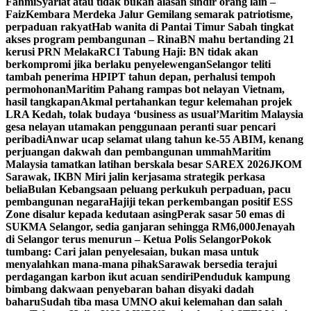
Fahmi
Syariat atau tidak bukan alasan sindir orang lain –
Faiz
Kembara Merdeka Jalur Gemilang semarak patriotisme,
perpaduan rakyat
Hab wanita di Pantai Timur Sabah tingkat
akses program pembangunan – Rina
BN mahu bertanding 21
kerusi PRN Melaka
RCI Tabung Haji: BN tidak akan
berkompromi jika berlaku penyelewengan
Selangor teliti
tambah penerima HPIPT tahun depan, perhalusi tempoh
permohonan
Maritim Pahang rampas bot nelayan Vietnam,
hasil tangkapan
Akmal pertahankan tegur kelemahan projek
LRA Kedah, tolak budaya ‘business as usual’
Maritim Malaysia
gesa nelayan utamakan penggunaan peranti suar pencari
peribadi
Anwar ucap selamat ulang tahun ke-55 ABIM, kenang
perjuangan dakwah dan pembangunan ummah
Maritim
Malaysia tamatkan latihan berskala besar SAREX 2026
JKOM
Sarawak, IKBN Miri jalin kerjasama strategik perkasa
belia
Bulan Kebangsaan peluang perkukuh perpaduan, pacu
pembangunan negara
Hajiji tekan perkembangan positif ESS
Zone disalur kepada kedutaan asing
Perak sasar 50 emas di
SUKMA Selangor, sedia ganjaran sehingga RM6,000
Jenayah
di Selangor terus menurun – Ketua Polis Selangor
Pokok
tumbang: Cari jalan penyelesaian, bukan masa untuk
menyalahkan mana-mana pihak
Sarawak bersedia terajui
perdagangan karbon ikut acuan sendiri
Penduduk kampung
bimbang dakwaan penyebaran bahan disyaki dadah
baharu
Sudah tiba masa UMNO akui kelemahan dan salah