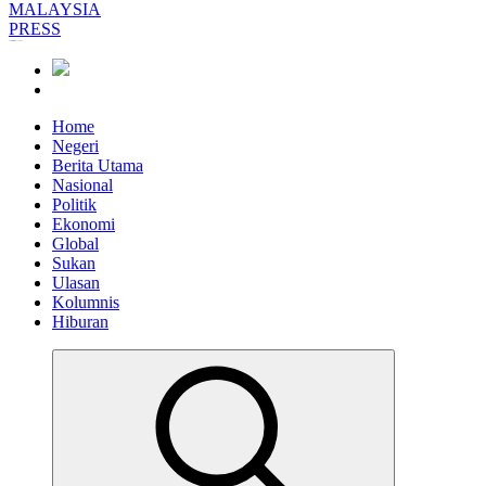
Informasi Berfakta Membuka Minda
Home
Negeri
Berita Utama
Nasional
Politik
Ekonomi
Global
Sukan
Ulasan
Kolumnis
Hiburan