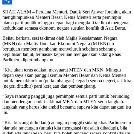
Share
SHAH ALAM – Perdana Menteri, Datuk Seri Anwar Ibrahim, akan
menghimpunkan Menteri Besar, Ketua Menteri serta pemimpin
utama parti politik minggu depan bagi mengikuti taklimat mengenai
kedudukan semasa ekonomi negara susulan konflik di Asia Barat.
Beliau berkata, sesi taklimat oleh Majlis Keselamatan Negara
(MKN) dan Majlis Tindakan Ekonomi Negara (MTEN) itu
bertujuan memberi gambaran menyeluruh sebelum sebarang
keputusan lanjut, termasuk keperluan mengadakan sidang khas
Parlimen, dipertimbangkan.
“Kita akan terus adakan mesyuarat MTEN dan MKN. Minggu
depan saya akan panggil semua Menteri Besar dan Ketua Menteri
untuk memaklumkan (perkembangan) kepada semua negeri, tak kira
(negeri ditadbir) parti kerajaan dan pembangkang.
“Saya rancang panggil juga pemimpin semua parti untuk berunding
dan mendengar sendiri taklimat MKN dan MTEN serta langkah-
langkah yang harus kita ambil bersama supaya kita dapat tangani isu
ini.
“Kita bincang dulu dan (cadangan panggil) sidang khas Parlimen itu
biar ada rancangan (untuk) kita mengatasi (masalah dihadapi), bila
sudah ada rancangan, baru kita boleh bincang secara konkrit (dalam