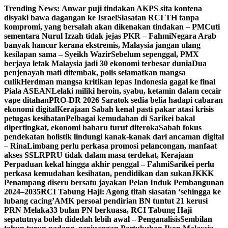
Skip
Trending News:
Anwar puji tindakan AKPS sita kontena
to
disyaki bawa dagangan ke Israel
Siasatan RCI TH tanpa
content
kompromi, yang bersalah akan dikenakan tindakan – PM
Cuti
sementara Nurul Izzah tidak jejas PKR – Fahmi
Negara Arab
banyak hancur kerana ekstremis, Malaysia jangan ulang
kesilapan sama – Syeikh Wazir
Sebelum sepenggal, PMX
berjaya letak Malaysia jadi 30 ekonomi terbesar dunia
Dua
penjenayah mati ditembak, polis selamatkan mangsa
culik
Herdman mangsa kritikan lepas Indonesia gagal ke final
Piala ASEAN
Lelaki miliki heroin, syabu, ketamin dalam cecair
vape ditahan
PRO-DR 2026 Saratok sedia belia hadapi cabaran
ekonomi digital
Kerajaan Sabah kenal pasti pakar atasi krisis
petugas kesihatan
Pelbagai kemudahan di Sarikei bakal
dipertingkat, ekonomi baharu turut diteroka
Sabah fokus
pendekatan holistik lindungi kanak-kanak dari ancaman digital
– Rina
Limbang perlu perkasa promosi pelancongan, manfaat
akses SSLR
PRU tidak dalam masa terdekat, Kerajaan
Perpaduan kekal hingga akhir penggal – Fahmi
Sarikei perlu
perkasa kemudahan kesihatan, pendidikan dan sukan
JKKK
Penampang diseru bersatu jayakan Pelan Induk Pembangunan
2024–2035
RCI Tabung Haji: Agong titah siasatan ‘sehingga ke
lubang cacing’
AMK persoal pendirian BN tuntut 21 kerusi
PRN Melaka
33 bulan PN berkuasa, RCI Tabung Haji
sepatutnya boleh didedah lebih awal – Penganalisis
Sembilan