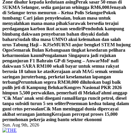
Zone disalur kepada kedutaan asing
Perak sasar 50 emas di
SUKMA Selangor, sedia ganjaran sehingga RM6,000
Jenayah
di Selangor terus menurun – Ketua Polis Selangor
Pokok
tumbang: Cari jalan penyelesaian, bukan masa untuk
menyalahkan mana-mana pihak
Sarawak bersedia terajui
perdagangan karbon ikut acuan sendiri
Penduduk kampung
bimbang dakwaan penyebaran bahan disyaki dadah
baharu
Sudah tiba masa UMNO akui kelemahan dan salah
urus Tabung Haji – KJ
SeMURNI anjur bengkel STEM hujung
Ogos
Semarak Bulan Kebangsaan tingkat kesedaran pelihara
keharmonian kaum
Pengalaman Singapura jadi rujukan
penganjuran F1 Bahrain GP di Sepang – Anwar
MoF nafi
dakwaan SARA RM100 sekali bayar untuk semua rakyat
berusia 18 tahun ke atas
Kerajaan arah MAG semak semula
saringan juruterbang, perketat keselamatan lapangan
terbang
Peruntukan segera RM30,000 diluluskan bagi baik
pulih jeti di Kampung Belukar
Kongres Nasional PKR 2026
himpun 5,500 perwakilan, pemerhati di Melaka
Fahmi anggap
‘Cik Man’ anak seni disegani ramai
Harga runcit petrol, diesel
tanpa subsidi turun 5 sen seliter
Penemuan kedua tulang dalam
guni cetus persoalan
Cik Man meninggal dunia dipercayai
akibat serangan jantung
Kerajaan percepat proses 15,000
permohonan pekerja asing bantu sektor ekonomi
Sun. Aug 9th, 2026