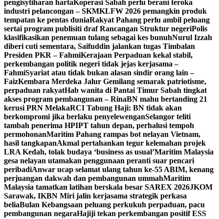
pengisytiharan harta
Koperasi Sabah perlu berani teroka
industri pelancongan – SKM
KLFW 2026 pemangkin produk
tempatan ke pentas dunia
Rakyat Pahang perlu ambil peluang
sertai program publisiti draf Rancangan Struktur negeri
Polis
klasifikasikan penemuan tulang sebagai kes bunuh
Nurul Izzah
diberi cuti sementara, Saifuddin jalankan tugas Timbalan
Presiden PKR – Fahmi
Kerajaan Perpaduan kekal stabil,
perkembangan politik negeri tidak jejas kerjasama –
Fahmi
Syariat atau tidak bukan alasan sindir orang lain –
Faiz
Kembara Merdeka Jalur Gemilang semarak patriotisme,
perpaduan rakyat
Hab wanita di Pantai Timur Sabah tingkat
akses program pembangunan – Rina
BN mahu bertanding 21
kerusi PRN Melaka
RCI Tabung Haji: BN tidak akan
berkompromi jika berlaku penyelewengan
Selangor teliti
tambah penerima HPIPT tahun depan, perhalusi tempoh
permohonan
Maritim Pahang rampas bot nelayan Vietnam,
hasil tangkapan
Akmal pertahankan tegur kelemahan projek
LRA Kedah, tolak budaya ‘business as usual’
Maritim Malaysia
gesa nelayan utamakan penggunaan peranti suar pencari
peribadi
Anwar ucap selamat ulang tahun ke-55 ABIM, kenang
perjuangan dakwah dan pembangunan ummah
Maritim
Malaysia tamatkan latihan berskala besar SAREX 2026
JKOM
Sarawak, IKBN Miri jalin kerjasama strategik perkasa
belia
Bulan Kebangsaan peluang perkukuh perpaduan, pacu
pembangunan negara
Hajiji tekan perkembangan positif ESS