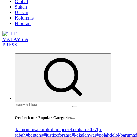
Global
Sukan
Ulasan
Kolumnis
Hiburan
Informasi Berfakta Membuka Minda
Search
for:
Or check our Popular Categories...
.khairin nisa
.kurikulum persekolahan 2027
[rn
sabah
#benteng
#justiceforzara
#kekalanwar
#polahdolokbaruma