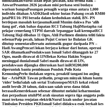
dinoktahkan
Nurul Izzah lepas jawatan, kita terima baik –
Anwar
Pesantun 2026 jayakan misi perkasa seni budaya
warisan bangsa
Pasangan penagih warga emas antara 1,000
individu ditahan AADK
Hasil sektor hutan Pahang cecah RM80
juta
PRU16: PH berada dalam kedudukan stabil, BN- PN
berdepan masalah kerjasama
Kamil Munim dakwa Pas ‘alih
tiang gol’, elak bahas dapatan RCI Tabung Haji
Mustapha rai
pelajar cemerlang STPM daerah Sepanggar kali keempat
RCI
Tabung Haji dibahas 11 Ogos, Ahli Parlimen diminta teliti fakta
sebenar
Paip pecah, laluan Pujut Corner ke Bulatan GK
ditutup sementara
Bersatu automatik gugur daripada PN –
Hadi Awang
Pencari lokan berjaya keluar dari hutan, operasi
SAR ditamatkan
Pendakwaan Ismail Sabri ditangguh ke 27
Ogos, masih dirawat di IJN
Bekas Ketua Hakim Negara
meninggal dunia
Ismail Sabri masih dirawat di IJN,
pendakwaan dijangka diteruskan hari ini
RM200,000
diperuntuk bantu pembinaan Pondok Polis Kota
Kemuning
Perlu tindakan segera, proaktif tangani isu anjing
liar – Aris
PKR Tawau prihatin, program minyak hitam bantu
‘rider’ belia
Salah sah sertai Trabzonspor
MAIS kekal rekod
audit bersih 20 tahun, dakwaan salah urus dana tidak
berasas
Kemerdekaan sebenar dituntut melalui keharmonian
dan perpaduan utuh
PM arah siasatan segera tiga anggota polis
maut terkena renjatan elektrik
Nurul Izzah undur jawatan
Timbalan Presiden PKR
Ismail Sabri didakwa esok berkait kes