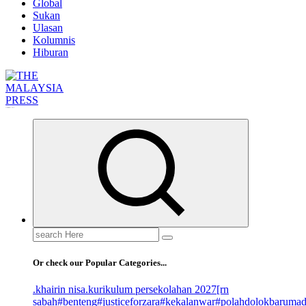
Global
Sukan
Ulasan
Kolumnis
Hiburan
Informasi Berfakta Membuka Minda
Search
for:
Or check our Popular Categories...
.khairin nisa
.kurikulum persekolahan 2027
[rn
sabah
#benteng
#justiceforzara
#kekalanwar
#polahdolokbaruma