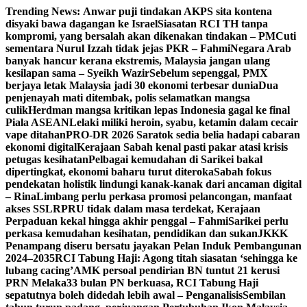
Skip
Trending News:
Anwar puji tindakan AKPS sita kontena
to
disyaki bawa dagangan ke Israel
Siasatan RCI TH tanpa
content
kompromi, yang bersalah akan dikenakan tindakan – PM
Cuti
sementara Nurul Izzah tidak jejas PKR – Fahmi
Negara Arab
banyak hancur kerana ekstremis, Malaysia jangan ulang
kesilapan sama – Syeikh Wazir
Sebelum sepenggal, PMX
berjaya letak Malaysia jadi 30 ekonomi terbesar dunia
Dua
penjenayah mati ditembak, polis selamatkan mangsa
culik
Herdman mangsa kritikan lepas Indonesia gagal ke final
Piala ASEAN
Lelaki miliki heroin, syabu, ketamin dalam cecair
vape ditahan
PRO-DR 2026 Saratok sedia belia hadapi cabaran
ekonomi digital
Kerajaan Sabah kenal pasti pakar atasi krisis
petugas kesihatan
Pelbagai kemudahan di Sarikei bakal
dipertingkat, ekonomi baharu turut diteroka
Sabah fokus
pendekatan holistik lindungi kanak-kanak dari ancaman digital
– Rina
Limbang perlu perkasa promosi pelancongan, manfaat
akses SSLR
PRU tidak dalam masa terdekat, Kerajaan
Perpaduan kekal hingga akhir penggal – Fahmi
Sarikei perlu
perkasa kemudahan kesihatan, pendidikan dan sukan
JKKK
Penampang diseru bersatu jayakan Pelan Induk Pembangunan
2024–2035
RCI Tabung Haji: Agong titah siasatan ‘sehingga ke
lubang cacing’
AMK persoal pendirian BN tuntut 21 kerusi
PRN Melaka
33 bulan PN berkuasa, RCI Tabung Haji
sepatutnya boleh didedah lebih awal – Penganalisis
Sembilan