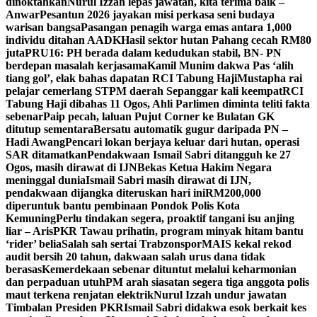
dinoktahkan
Nurul Izzah lepas jawatan, kita terima baik –
Anwar
Pesantun 2026 jayakan misi perkasa seni budaya
warisan bangsa
Pasangan penagih warga emas antara 1,000
individu ditahan AADK
Hasil sektor hutan Pahang cecah RM80
juta
PRU16: PH berada dalam kedudukan stabil, BN- PN
berdepan masalah kerjasama
Kamil Munim dakwa Pas ‘alih
tiang gol’, elak bahas dapatan RCI Tabung Haji
Mustapha rai
pelajar cemerlang STPM daerah Sepanggar kali keempat
RCI
Tabung Haji dibahas 11 Ogos, Ahli Parlimen diminta teliti fakta
sebenar
Paip pecah, laluan Pujut Corner ke Bulatan GK
ditutup sementara
Bersatu automatik gugur daripada PN –
Hadi Awang
Pencari lokan berjaya keluar dari hutan, operasi
SAR ditamatkan
Pendakwaan Ismail Sabri ditangguh ke 27
Ogos, masih dirawat di IJN
Bekas Ketua Hakim Negara
meninggal dunia
Ismail Sabri masih dirawat di IJN,
pendakwaan dijangka diteruskan hari ini
RM200,000
diperuntuk bantu pembinaan Pondok Polis Kota
Kemuning
Perlu tindakan segera, proaktif tangani isu anjing
liar – Aris
PKR Tawau prihatin, program minyak hitam bantu
‘rider’ belia
Salah sah sertai Trabzonspor
MAIS kekal rekod
audit bersih 20 tahun, dakwaan salah urus dana tidak
berasas
Kemerdekaan sebenar dituntut melalui keharmonian
dan perpaduan utuh
PM arah siasatan segera tiga anggota polis
maut terkena renjatan elektrik
Nurul Izzah undur jawatan
Timbalan Presiden PKR
Ismail Sabri didakwa esok berkait kes