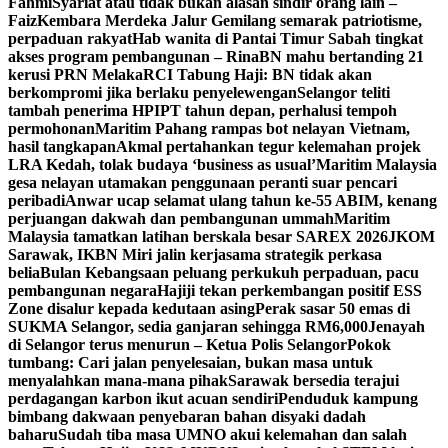
Fahmi
Syariat atau tidak bukan alasan sindir orang lain –
Faiz
Kembara Merdeka Jalur Gemilang semarak patriotisme,
perpaduan rakyat
Hab wanita di Pantai Timur Sabah tingkat
akses program pembangunan – Rina
BN mahu bertanding 21
kerusi PRN Melaka
RCI Tabung Haji: BN tidak akan
berkompromi jika berlaku penyelewengan
Selangor teliti
tambah penerima HPIPT tahun depan, perhalusi tempoh
permohonan
Maritim Pahang rampas bot nelayan Vietnam,
hasil tangkapan
Akmal pertahankan tegur kelemahan projek
LRA Kedah, tolak budaya ‘business as usual’
Maritim Malaysia
gesa nelayan utamakan penggunaan peranti suar pencari
peribadi
Anwar ucap selamat ulang tahun ke-55 ABIM, kenang
perjuangan dakwah dan pembangunan ummah
Maritim
Malaysia tamatkan latihan berskala besar SAREX 2026
JKOM
Sarawak, IKBN Miri jalin kerjasama strategik perkasa
belia
Bulan Kebangsaan peluang perkukuh perpaduan, pacu
pembangunan negara
Hajiji tekan perkembangan positif ESS
Zone disalur kepada kedutaan asing
Perak sasar 50 emas di
SUKMA Selangor, sedia ganjaran sehingga RM6,000
Jenayah
di Selangor terus menurun – Ketua Polis Selangor
Pokok
tumbang: Cari jalan penyelesaian, bukan masa untuk
menyalahkan mana-mana pihak
Sarawak bersedia terajui
perdagangan karbon ikut acuan sendiri
Penduduk kampung
bimbang dakwaan penyebaran bahan disyaki dadah
baharu
Sudah tiba masa UMNO akui kelemahan dan salah