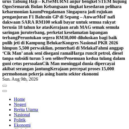
urus Tabung Haji – KJ
SeMURNI anjur bengkel STEM hujung
Ogos
Semarak Bulan Kebangsaan tingkat kesedaran pelihara
keharmonian kaum
Pengalaman Singapura jadi rujukan
penganjuran F1 Bahrain GP di Sepang – Anwar
MoF nafi
dakwaan SARA RM100 sekali bayar untuk semua rakyat
berusia 18 tahun ke atas
Kerajaan arah MAG semak semula
saringan juruterbang, perketat keselamatan lapangan
terbang
Peruntukan segera RM30,000 diluluskan bagi baik
pulih jeti di Kampung Belukar
Kongres Nasional PKR 2026
himpun 5,500 perwakilan, pemerhati di Melaka
Fahmi anggap
‘Cik Man’ anak seni disegani ramai
Harga runcit petrol, diesel
tanpa subsidi turun 5 sen seliter
Penemuan kedua tulang dalam
guni cetus persoalan
Cik Man meninggal dunia dipercayai
akibat serangan jantung
Kerajaan percepat proses 15,000
permohonan pekerja asing bantu sektor ekonomi
Sun. Aug 9th, 2026
Home
Negeri
Berita Utama
Nasional
Politik
Ekonomi