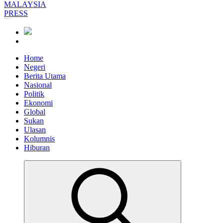
Informasi Berfakta Membuka Minda
Home
Negeri
Berita Utama
Nasional
Politik
Ekonomi
Global
Sukan
Ulasan
Kolumnis
Hiburan