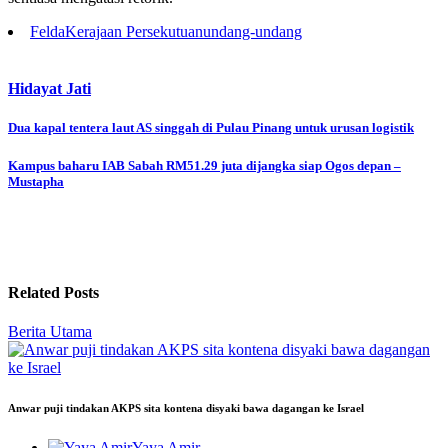
Felda
Kerajaan Persekutuan
undang-undang
Hidayat Jati
Post
Dua kapal tentera laut AS singgah di Pulau Pinang untuk urusan logistik
navigation
Kampus baharu IAB Sabah RM51.29 juta dijangka siap Ogos depan –
Mustapha
Related Posts
Berita Utama
Anwar puji tindakan AKPS sita kontena disyaki bawa dagangan ke Israel
Yaya Amir