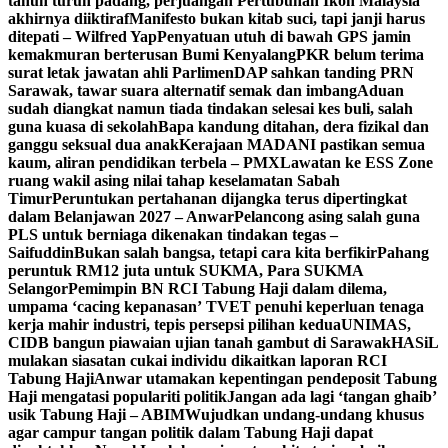
tahun turun padang, perjuangan Pertubuhan Ikon Malaysia
akhirnya diiktiraf
Manifesto bukan kitab suci, tapi janji harus
ditepati – Wilfred Yap
Penyatuan utuh di bawah GPS jamin
kemakmuran berterusan Bumi Kenyalang
PKR belum terima
surat letak jawatan ahli Parlimen
DAP sahkan tanding PRN
Sarawak, tawar suara alternatif semak dan imbang
Aduan
sudah diangkat namun tiada tindakan selesai kes buli, salah
guna kuasa di sekolah
Bapa kandung ditahan, dera fizikal dan
ganggu seksual dua anak
Kerajaan MADANI pastikan semua
kaum, aliran pendidikan terbela – PMX
Lawatan ke ESS Zone
ruang wakil asing nilai tahap keselamatan Sabah
Timur
Peruntukan pertahanan dijangka terus dipertingkat
dalam Belanjawan 2027 – Anwar
Pelancong asing salah guna
PLS untuk berniaga dikenakan tindakan tegas –
Saifuddin
Bukan salah bangsa, tetapi cara kita berfikir
Pahang
peruntuk RM12 juta untuk SUKMA, Para SUKMA
Selangor
Pemimpin BN RCI Tabung Haji dalam dilema,
umpama ‘cacing kepanasan’
TVET penuhi keperluan tenaga
kerja mahir industri, tepis persepsi pilihan kedua
UNIMAS,
CIDB bangun piawaian ujian tanah gambut di Sarawak
HASiL
mulakan siasatan cukai individu dikaitkan laporan RCI
Tabung Haji
Anwar utamakan kepentingan pendeposit Tabung
Haji mengatasi populariti politik
Jangan ada lagi ‘tangan ghaib’
usik Tabung Haji – ABIM
Wujudkan undang-undang khusus
agar campur tangan politik dalam Tabung Haji dapat