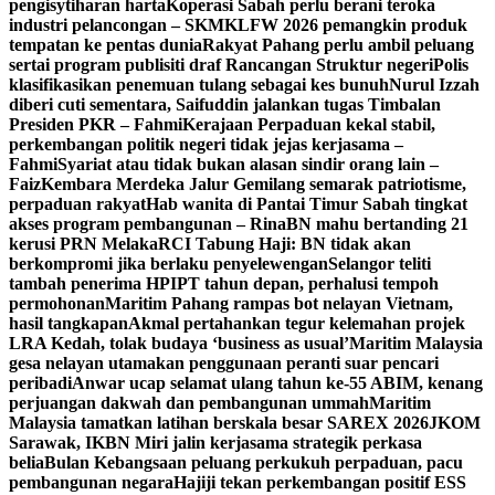
pengisytiharan harta
Koperasi Sabah perlu berani teroka
industri pelancongan – SKM
KLFW 2026 pemangkin produk
tempatan ke pentas dunia
Rakyat Pahang perlu ambil peluang
sertai program publisiti draf Rancangan Struktur negeri
Polis
klasifikasikan penemuan tulang sebagai kes bunuh
Nurul Izzah
diberi cuti sementara, Saifuddin jalankan tugas Timbalan
Presiden PKR – Fahmi
Kerajaan Perpaduan kekal stabil,
perkembangan politik negeri tidak jejas kerjasama –
Fahmi
Syariat atau tidak bukan alasan sindir orang lain –
Faiz
Kembara Merdeka Jalur Gemilang semarak patriotisme,
perpaduan rakyat
Hab wanita di Pantai Timur Sabah tingkat
akses program pembangunan – Rina
BN mahu bertanding 21
kerusi PRN Melaka
RCI Tabung Haji: BN tidak akan
berkompromi jika berlaku penyelewengan
Selangor teliti
tambah penerima HPIPT tahun depan, perhalusi tempoh
permohonan
Maritim Pahang rampas bot nelayan Vietnam,
hasil tangkapan
Akmal pertahankan tegur kelemahan projek
LRA Kedah, tolak budaya ‘business as usual’
Maritim Malaysia
gesa nelayan utamakan penggunaan peranti suar pencari
peribadi
Anwar ucap selamat ulang tahun ke-55 ABIM, kenang
perjuangan dakwah dan pembangunan ummah
Maritim
Malaysia tamatkan latihan berskala besar SAREX 2026
JKOM
Sarawak, IKBN Miri jalin kerjasama strategik perkasa
belia
Bulan Kebangsaan peluang perkukuh perpaduan, pacu
pembangunan negara
Hajiji tekan perkembangan positif ESS