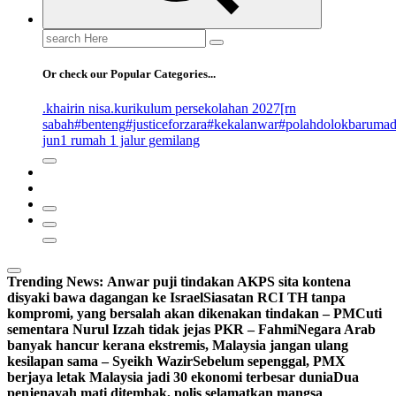
Search
for:
Or check our Popular Categories...
.khairin nisa
.kurikulum persekolahan 2027
[rn
sabah
#benteng
#justiceforzara
#kekalanwar
#polahdolokbaruma
jun
1 rumah 1 jalur gemilang
Trending News:
Anwar puji tindakan AKPS sita kontena
disyaki bawa dagangan ke Israel
Siasatan RCI TH tanpa
kompromi, yang bersalah akan dikenakan tindakan – PM
Cuti
sementara Nurul Izzah tidak jejas PKR – Fahmi
Negara Arab
banyak hancur kerana ekstremis, Malaysia jangan ulang
kesilapan sama – Syeikh Wazir
Sebelum sepenggal, PMX
berjaya letak Malaysia jadi 30 ekonomi terbesar dunia
Dua
penjenayah mati ditembak, polis selamatkan mangsa