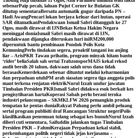
Tabung Haji dibahas 11 Ogos, Ahli Parlimen diminta teliti fakta
sebenar
Paip pecah, laluan Pujut Corner ke Bulatan GK
ditutup sementara
Bersatu automatik gugur daripada PN –
Hadi Awang
Pencari lokan berjaya keluar dari hutan, operasi
SAR ditamatkan
Pendakwaan Ismail Sabri ditangguh ke 27
Ogos, masih dirawat di IJN
Bekas Ketua Hakim Negara
meninggal dunia
Ismail Sabri masih dirawat di IJN,
pendakwaan dijangka diteruskan hari ini
RM200,000
diperuntuk bantu pembinaan Pondok Polis Kota
Kemuning
Perlu tindakan segera, proaktif tangani isu anjing
liar – Aris
PKR Tawau prihatin, program minyak hitam bantu
‘rider’ belia
Salah sah sertai Trabzonspor
MAIS kekal rekod
audit bersih 20 tahun, dakwaan salah urus dana tidak
berasas
Kemerdekaan sebenar dituntut melalui keharmonian
dan perpaduan utuh
PM arah siasatan segera tiga anggota polis
maut terkena renjatan elektrik
Nurul Izzah undur jawatan
Timbalan Presiden PKR
Ismail Sabri didakwa esok berkait kes
pengisytiharan harta
Koperasi Sabah perlu berani teroka
industri pelancongan – SKM
KLFW 2026 pemangkin produk
tempatan ke pentas dunia
Rakyat Pahang perlu ambil peluang
sertai program publisiti draf Rancangan Struktur negeri
Polis
klasifikasikan penemuan tulang sebagai kes bunuh
Nurul Izzah
diberi cuti sementara, Saifuddin jalankan tugas Timbalan
Presiden PKR – Fahmi
Kerajaan Perpaduan kekal stabil,
perkembangan politik negeri tidak jejas kerjasama –