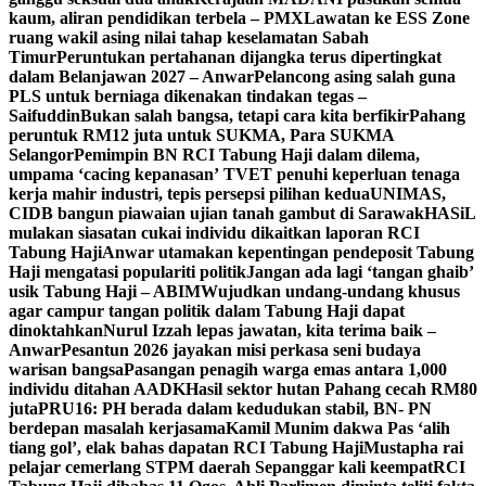
kaum, aliran pendidikan terbela – PMX
Lawatan ke ESS Zone
ruang wakil asing nilai tahap keselamatan Sabah
Timur
Peruntukan pertahanan dijangka terus dipertingkat
dalam Belanjawan 2027 – Anwar
Pelancong asing salah guna
PLS untuk berniaga dikenakan tindakan tegas –
Saifuddin
Bukan salah bangsa, tetapi cara kita berfikir
Pahang
peruntuk RM12 juta untuk SUKMA, Para SUKMA
Selangor
Pemimpin BN RCI Tabung Haji dalam dilema,
umpama ‘cacing kepanasan’
TVET penuhi keperluan tenaga
kerja mahir industri, tepis persepsi pilihan kedua
UNIMAS,
CIDB bangun piawaian ujian tanah gambut di Sarawak
HASiL
mulakan siasatan cukai individu dikaitkan laporan RCI
Tabung Haji
Anwar utamakan kepentingan pendeposit Tabung
Haji mengatasi populariti politik
Jangan ada lagi ‘tangan ghaib’
usik Tabung Haji – ABIM
Wujudkan undang-undang khusus
agar campur tangan politik dalam Tabung Haji dapat
dinoktahkan
Nurul Izzah lepas jawatan, kita terima baik –
Anwar
Pesantun 2026 jayakan misi perkasa seni budaya
warisan bangsa
Pasangan penagih warga emas antara 1,000
individu ditahan AADK
Hasil sektor hutan Pahang cecah RM80
juta
PRU16: PH berada dalam kedudukan stabil, BN- PN
berdepan masalah kerjasama
Kamil Munim dakwa Pas ‘alih
tiang gol’, elak bahas dapatan RCI Tabung Haji
Mustapha rai
pelajar cemerlang STPM daerah Sepanggar kali keempat
RCI