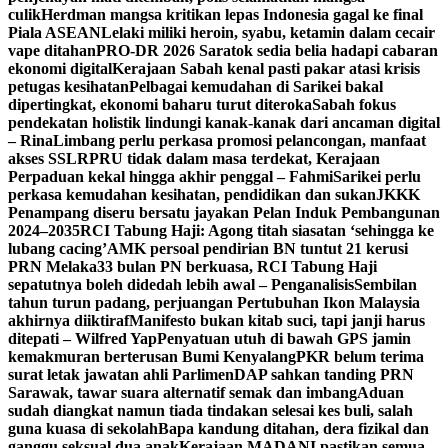
culik
Herdman mangsa kritikan lepas Indonesia gagal ke final
Piala ASEAN
Lelaki miliki heroin, syabu, ketamin dalam cecair
vape ditahan
PRO-DR 2026 Saratok sedia belia hadapi cabaran
ekonomi digital
Kerajaan Sabah kenal pasti pakar atasi krisis
petugas kesihatan
Pelbagai kemudahan di Sarikei bakal
dipertingkat, ekonomi baharu turut diteroka
Sabah fokus
pendekatan holistik lindungi kanak-kanak dari ancaman digital
– Rina
Limbang perlu perkasa promosi pelancongan, manfaat
akses SSLR
PRU tidak dalam masa terdekat, Kerajaan
Perpaduan kekal hingga akhir penggal – Fahmi
Sarikei perlu
perkasa kemudahan kesihatan, pendidikan dan sukan
JKKK
Penampang diseru bersatu jayakan Pelan Induk Pembangunan
2024–2035
RCI Tabung Haji: Agong titah siasatan ‘sehingga ke
lubang cacing’
AMK persoal pendirian BN tuntut 21 kerusi
PRN Melaka
33 bulan PN berkuasa, RCI Tabung Haji
sepatutnya boleh didedah lebih awal – Penganalisis
Sembilan
tahun turun padang, perjuangan Pertubuhan Ikon Malaysia
akhirnya diiktiraf
Manifesto bukan kitab suci, tapi janji harus
ditepati – Wilfred Yap
Penyatuan utuh di bawah GPS jamin
kemakmuran berterusan Bumi Kenyalang
PKR belum terima
surat letak jawatan ahli Parlimen
DAP sahkan tanding PRN
Sarawak, tawar suara alternatif semak dan imbang
Aduan
sudah diangkat namun tiada tindakan selesai kes buli, salah
guna kuasa di sekolah
Bapa kandung ditahan, dera fizikal dan
ganggu seksual dua anak
Kerajaan MADANI pastikan semua