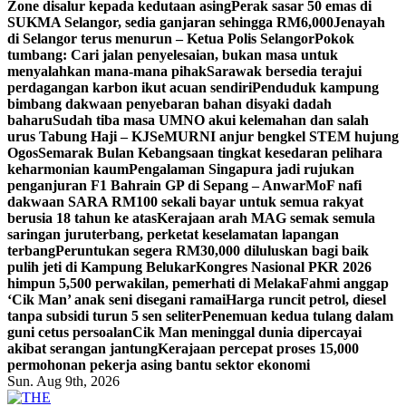
Zone disalur kepada kedutaan asing
Perak sasar 50 emas di
SUKMA Selangor, sedia ganjaran sehingga RM6,000
Jenayah
di Selangor terus menurun – Ketua Polis Selangor
Pokok
tumbang: Cari jalan penyelesaian, bukan masa untuk
menyalahkan mana-mana pihak
Sarawak bersedia terajui
perdagangan karbon ikut acuan sendiri
Penduduk kampung
bimbang dakwaan penyebaran bahan disyaki dadah
baharu
Sudah tiba masa UMNO akui kelemahan dan salah
urus Tabung Haji – KJ
SeMURNI anjur bengkel STEM hujung
Ogos
Semarak Bulan Kebangsaan tingkat kesedaran pelihara
keharmonian kaum
Pengalaman Singapura jadi rujukan
penganjuran F1 Bahrain GP di Sepang – Anwar
MoF nafi
dakwaan SARA RM100 sekali bayar untuk semua rakyat
berusia 18 tahun ke atas
Kerajaan arah MAG semak semula
saringan juruterbang, perketat keselamatan lapangan
terbang
Peruntukan segera RM30,000 diluluskan bagi baik
pulih jeti di Kampung Belukar
Kongres Nasional PKR 2026
himpun 5,500 perwakilan, pemerhati di Melaka
Fahmi anggap
‘Cik Man’ anak seni disegani ramai
Harga runcit petrol, diesel
tanpa subsidi turun 5 sen seliter
Penemuan kedua tulang dalam
guni cetus persoalan
Cik Man meninggal dunia dipercayai
akibat serangan jantung
Kerajaan percepat proses 15,000
permohonan pekerja asing bantu sektor ekonomi
Sun. Aug 9th, 2026