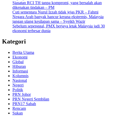
Siasatan RCI TH tanpa kompromi, yang bersalah akan
dikenakan tindakan – PM
Cuti sementara Nurul Izzah tidak jejas PKR – Fahmi
Negara Arab banyak hancur kerana ekstremis, Malaysia
jangan ulang kesilapan sama – Syeikh Wazir
Sebelum sepenggal, PMX berjaya letak Malaysia jadi 30
ekonomi terbesar dunia
Kategori
Berita Utama
Ekonomi
Global
Hiburan
Informasi
Kolumnis
Nasional
Negeri
Politik
PRN Johor
PRN Negeri Sembilan
PRN17 Sabah
Rencam
Sukan