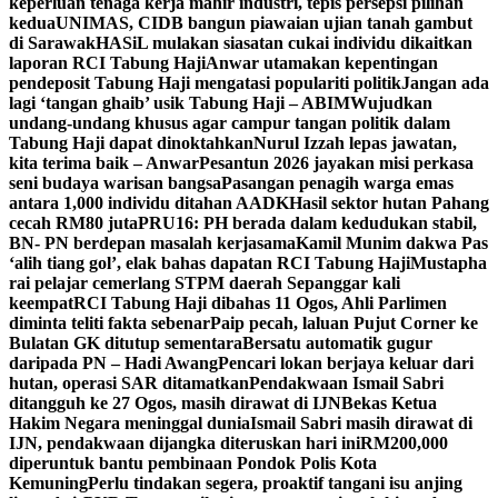
keperluan tenaga kerja mahir industri, tepis persepsi pilihan
kedua
UNIMAS, CIDB bangun piawaian ujian tanah gambut
di Sarawak
HASiL mulakan siasatan cukai individu dikaitkan
laporan RCI Tabung Haji
Anwar utamakan kepentingan
pendeposit Tabung Haji mengatasi populariti politik
Jangan ada
lagi ‘tangan ghaib’ usik Tabung Haji – ABIM
Wujudkan
undang-undang khusus agar campur tangan politik dalam
Tabung Haji dapat dinoktahkan
Nurul Izzah lepas jawatan,
kita terima baik – Anwar
Pesantun 2026 jayakan misi perkasa
seni budaya warisan bangsa
Pasangan penagih warga emas
antara 1,000 individu ditahan AADK
Hasil sektor hutan Pahang
cecah RM80 juta
PRU16: PH berada dalam kedudukan stabil,
BN- PN berdepan masalah kerjasama
Kamil Munim dakwa Pas
‘alih tiang gol’, elak bahas dapatan RCI Tabung Haji
Mustapha
rai pelajar cemerlang STPM daerah Sepanggar kali
keempat
RCI Tabung Haji dibahas 11 Ogos, Ahli Parlimen
diminta teliti fakta sebenar
Paip pecah, laluan Pujut Corner ke
Bulatan GK ditutup sementara
Bersatu automatik gugur
daripada PN – Hadi Awang
Pencari lokan berjaya keluar dari
hutan, operasi SAR ditamatkan
Pendakwaan Ismail Sabri
ditangguh ke 27 Ogos, masih dirawat di IJN
Bekas Ketua
Hakim Negara meninggal dunia
Ismail Sabri masih dirawat di
IJN, pendakwaan dijangka diteruskan hari ini
RM200,000
diperuntuk bantu pembinaan Pondok Polis Kota
Kemuning
Perlu tindakan segera, proaktif tangani isu anjing