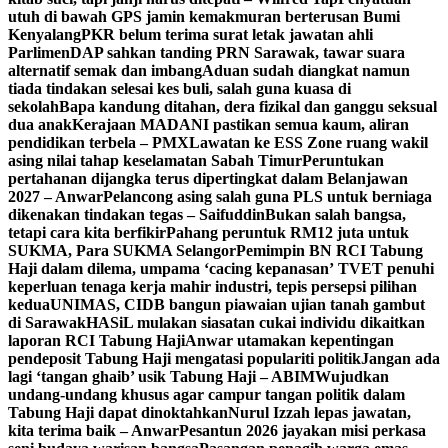
utuh di bawah GPS jamin kemakmuran berterusan Bumi
Kenyalang
PKR belum terima surat letak jawatan ahli
Parlimen
DAP sahkan tanding PRN Sarawak, tawar suara
alternatif semak dan imbang
Aduan sudah diangkat namun
tiada tindakan selesai kes buli, salah guna kuasa di
sekolah
Bapa kandung ditahan, dera fizikal dan ganggu seksual
dua anak
Kerajaan MADANI pastikan semua kaum, aliran
pendidikan terbela – PMX
Lawatan ke ESS Zone ruang wakil
asing nilai tahap keselamatan Sabah Timur
Peruntukan
pertahanan dijangka terus dipertingkat dalam Belanjawan
2027 – Anwar
Pelancong asing salah guna PLS untuk berniaga
dikenakan tindakan tegas – Saifuddin
Bukan salah bangsa,
tetapi cara kita berfikir
Pahang peruntuk RM12 juta untuk
SUKMA, Para SUKMA Selangor
Pemimpin BN RCI Tabung
Haji dalam dilema, umpama ‘cacing kepanasan’
TVET penuhi
keperluan tenaga kerja mahir industri, tepis persepsi pilihan
kedua
UNIMAS, CIDB bangun piawaian ujian tanah gambut
di Sarawak
HASiL mulakan siasatan cukai individu dikaitkan
laporan RCI Tabung Haji
Anwar utamakan kepentingan
pendeposit Tabung Haji mengatasi populariti politik
Jangan ada
lagi ‘tangan ghaib’ usik Tabung Haji – ABIM
Wujudkan
undang-undang khusus agar campur tangan politik dalam
Tabung Haji dapat dinoktahkan
Nurul Izzah lepas jawatan,
kita terima baik – Anwar
Pesantun 2026 jayakan misi perkasa