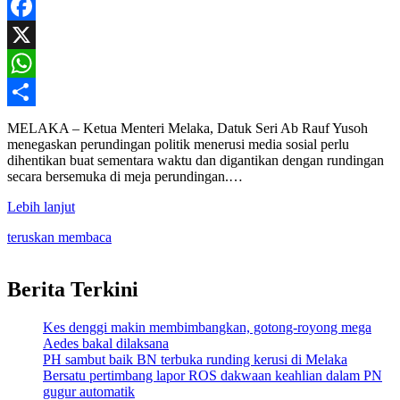
Facebook
X
WhatsApp
Share
MELAKA – Ketua Menteri Melaka, Datuk Seri Ab Rauf Yusoh
menegaskan perundingan politik menerusi media sosial perlu
dihentikan buat sementara waktu dan digantikan dengan rundingan
secara bersemuka di meja perundingan.…
Lebih lanjut
teruskan membaca
Berita Terkini
Kes denggi makin membimbangkan, gotong-royong mega
Aedes bakal dilaksana
PH sambut baik BN terbuka runding kerusi di Melaka
Bersatu pertimbang lapor ROS dakwaan keahlian dalam PN
gugur automatik