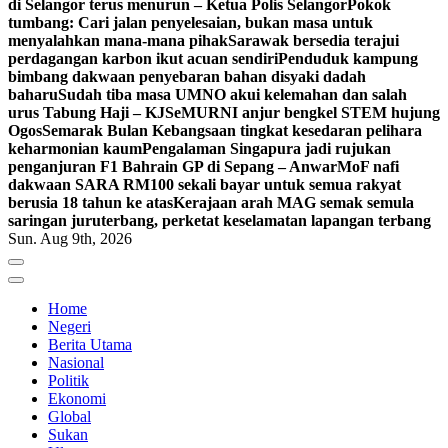
di Selangor terus menurun – Ketua Polis Selangor
Pokok
tumbang: Cari jalan penyelesaian, bukan masa untuk
menyalahkan mana-mana pihak
Sarawak bersedia terajui
perdagangan karbon ikut acuan sendiri
Penduduk kampung
bimbang dakwaan penyebaran bahan disyaki dadah
baharu
Sudah tiba masa UMNO akui kelemahan dan salah
urus Tabung Haji – KJ
SeMURNI anjur bengkel STEM hujung
Ogos
Semarak Bulan Kebangsaan tingkat kesedaran pelihara
keharmonian kaum
Pengalaman Singapura jadi rujukan
penganjuran F1 Bahrain GP di Sepang – Anwar
MoF nafi
dakwaan SARA RM100 sekali bayar untuk semua rakyat
berusia 18 tahun ke atas
Kerajaan arah MAG semak semula
saringan juruterbang, perketat keselamatan lapangan terbang
Sun. Aug 9th, 2026
Home
Negeri
Berita Utama
Nasional
Politik
Ekonomi
Global
Sukan