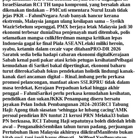
Israel
Siasatan RCI TH tanpa kompromi, yang bersalah akan
dikenakan tindakan – PM
Cuti sementara Nurul Izzah tidak
jejas PKR – Fahmi
Negara Arab banyak hancur kerana
ekstremis, Malaysia jangan ulang kesilapan sama – Syeikh
Wazir
Sebelum sepenggal, PMX berjaya letak Malaysia jadi 30
ekonomi terbesar dunia
Dua penjenayah mati ditembak, polis
selamatkan mangsa culik
Herdman mangsa kritikan lepas
Indonesia gagal ke final Piala ASEAN
Lelaki miliki heroin,
syabu, ketamin dalam cecair vape ditahan
PRO-DR 2026
Saratok sedia belia hadapi cabaran ekonomi digital
Kerajaan
Sabah kenal pasti pakar atasi krisis petugas kesihatan
Pelbagai
kemudahan di Sarikei bakal dipertingkat, ekonomi baharu
turut diteroka
Sabah fokus pendekatan holistik lindungi kanak-
kanak dari ancaman digital – Rina
Limbang perlu perkasa
promosi pelancongan, manfaat akses SSLR
PRU tidak dalam
masa terdekat, Kerajaan Perpaduan kekal hingga akhir
penggal – Fahmi
Sarikei perlu perkasa kemudahan kesihatan,
pendidikan dan sukan
JKKK Penampang diseru bersatu
jayakan Pelan Induk Pembangunan 2024–2035
RCI Tabung
Haji: Agong titah siasatan ‘sehingga ke lubang cacing’
AMK
persoal pendirian BN tuntut 21 kerusi PRN Melaka
33 bulan
PN berkuasa, RCI Tabung Haji sepatutnya boleh didedah lebih
awal – Penganalisis
Sembilan tahun turun padang, perjuangan
Pertubuhan Ikon Malaysia akhirnya diiktiraf
Manifesto bukan
kitab suci, tapi janji harus ditepati – Wilfred Yap
Penyatuan