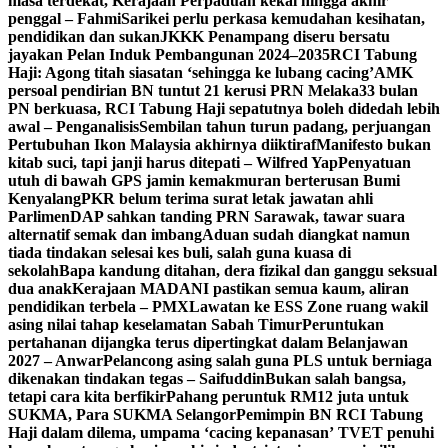
masa terdekat, Kerajaan Perpaduan kekal hingga akhir
penggal – Fahmi
Sarikei perlu perkasa kemudahan kesihatan,
pendidikan dan sukan
JKKK Penampang diseru bersatu
jayakan Pelan Induk Pembangunan 2024–2035
RCI Tabung
Haji: Agong titah siasatan ‘sehingga ke lubang cacing’
AMK
persoal pendirian BN tuntut 21 kerusi PRN Melaka
33 bulan
PN berkuasa, RCI Tabung Haji sepatutnya boleh didedah lebih
awal – Penganalisis
Sembilan tahun turun padang, perjuangan
Pertubuhan Ikon Malaysia akhirnya diiktiraf
Manifesto bukan
kitab suci, tapi janji harus ditepati – Wilfred Yap
Penyatuan
utuh di bawah GPS jamin kemakmuran berterusan Bumi
Kenyalang
PKR belum terima surat letak jawatan ahli
Parlimen
DAP sahkan tanding PRN Sarawak, tawar suara
alternatif semak dan imbang
Aduan sudah diangkat namun
tiada tindakan selesai kes buli, salah guna kuasa di
sekolah
Bapa kandung ditahan, dera fizikal dan ganggu seksual
dua anak
Kerajaan MADANI pastikan semua kaum, aliran
pendidikan terbela – PMX
Lawatan ke ESS Zone ruang wakil
asing nilai tahap keselamatan Sabah Timur
Peruntukan
pertahanan dijangka terus dipertingkat dalam Belanjawan
2027 – Anwar
Pelancong asing salah guna PLS untuk berniaga
dikenakan tindakan tegas – Saifuddin
Bukan salah bangsa,
tetapi cara kita berfikir
Pahang peruntuk RM12 juta untuk
SUKMA, Para SUKMA Selangor
Pemimpin BN RCI Tabung
Haji dalam dilema, umpama ‘cacing kepanasan’
TVET penuhi