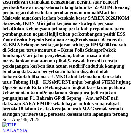
gesa nelayan utamakan penggunaan peranti suar pencari
peribadi
Anwar ucap selamat ulang tahun ke-55 ABIM, kenang
perjuangan dakwah dan pembangunan ummah
Maritim
Malaysia tamatkan latihan berskala besar SAREX 2026
JKOM
Sarawak, IKBN Miri jalin kerjasama strategik perkasa
belia
Bulan Kebangsaan peluang perkukuh perpaduan, pacu
pembangunan negara
Hajiji tekan perkembangan positif ESS
Zone disalur kepada kedutaan asing
Perak sasar 50 emas di
SUKMA Selangor, sedia ganjaran sehingga RM6,000
Jenayah
di Selangor terus menurun – Ketua Polis Selangor
Pokok
tumbang: Cari jalan penyelesaian, bukan masa untuk
menyalahkan mana-mana pihak
Sarawak bersedia terajui
perdagangan karbon ikut acuan sendiri
Penduduk kampung
bimbang dakwaan penyebaran bahan disyaki dadah
baharu
Sudah tiba masa UMNO akui kelemahan dan salah
urus Tabung Haji – KJ
SeMURNI anjur bengkel STEM hujung
Ogos
Semarak Bulan Kebangsaan tingkat kesedaran pelihara
keharmonian kaum
Pengalaman Singapura jadi rujukan
penganjuran F1 Bahrain GP di Sepang – Anwar
MoF nafi
dakwaan SARA RM100 sekali bayar untuk semua rakyat
berusia 18 tahun ke atas
Kerajaan arah MAG semak semula
saringan juruterbang, perketat keselamatan lapangan terbang
Sun. Aug 9th, 2026