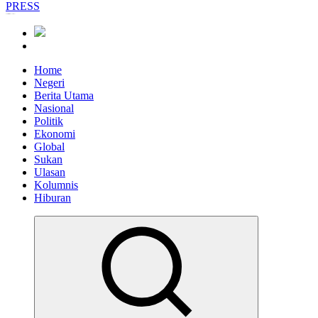
Informasi Berfakta Membuka Minda
Home
Negeri
Berita Utama
Nasional
Politik
Ekonomi
Global
Sukan
Ulasan
Kolumnis
Hiburan