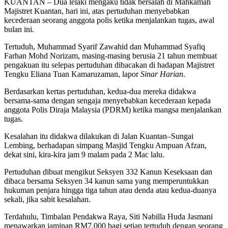
KUANTAN – Dua lelaki mengaku tidak bersalah di Mahkamah
Majistret Kuantan, hari ini, atas pertuduhan menyebabkan
kecederaan seorang anggota polis ketika menjalankan tugas, awal
bulan ini.
Tertuduh, Muhammad Syarif Zawahid dan Muhammad Syafiq
Farhan Mohd Norizam, masing-masing berusia 21 tahun membuat
pengakuan itu selepas pertuduhan dibacakan di hadapan Majistret
Tengku Eliana Tuan Kamaruzaman, lapor
Sinar Harian
.
Berdasarkan kertas pertuduhan, kedua-dua mereka didakwa
bersama-sama dengan sengaja menyebabkan kecederaan kepada
anggota Polis Diraja Malaysia (PDRM) ketika mangsa menjalankan
tugas.
Kesalahan itu didakwa dilakukan di Jalan Kuantan–Sungai
Lembing, berhadapan simpang Masjid Tengku Ampuan Afzan,
dekat sini, kira-kira jam 9 malam pada 2 Mac lalu.
Pertuduhan dibuat mengikut Seksyen 332 Kanun Keseksaan dan
dibaca bersama Seksyen 34 kanun sama yang memperuntukkan
hukuman penjara hingga tiga tahun atau denda atau kedua-duanya
sekali, jika sabit kesalahan.
Terdahulu, Timbalan Pendakwa Raya, Siti Nabilla Huda Jasmani
menawarkan jaminan RM7,000 bagi setiap tertuduh dengan seorang