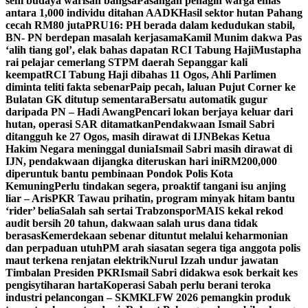
seni budaya warisan bangsa
Pasangan penagih warga emas
antara 1,000 individu ditahan AADK
Hasil sektor hutan Pahang
cecah RM80 juta
PRU16: PH berada dalam kedudukan stabil,
BN- PN berdepan masalah kerjasama
Kamil Munim dakwa Pas
‘alih tiang gol’, elak bahas dapatan RCI Tabung Haji
Mustapha
rai pelajar cemerlang STPM daerah Sepanggar kali
keempat
RCI Tabung Haji dibahas 11 Ogos, Ahli Parlimen
diminta teliti fakta sebenar
Paip pecah, laluan Pujut Corner ke
Bulatan GK ditutup sementara
Bersatu automatik gugur
daripada PN – Hadi Awang
Pencari lokan berjaya keluar dari
hutan, operasi SAR ditamatkan
Pendakwaan Ismail Sabri
ditangguh ke 27 Ogos, masih dirawat di IJN
Bekas Ketua
Hakim Negara meninggal dunia
Ismail Sabri masih dirawat di
IJN, pendakwaan dijangka diteruskan hari ini
RM200,000
diperuntuk bantu pembinaan Pondok Polis Kota
Kemuning
Perlu tindakan segera, proaktif tangani isu anjing
liar – Aris
PKR Tawau prihatin, program minyak hitam bantu
‘rider’ belia
Salah sah sertai Trabzonspor
MAIS kekal rekod
audit bersih 20 tahun, dakwaan salah urus dana tidak
berasas
Kemerdekaan sebenar dituntut melalui keharmonian
dan perpaduan utuh
PM arah siasatan segera tiga anggota polis
maut terkena renjatan elektrik
Nurul Izzah undur jawatan
Timbalan Presiden PKR
Ismail Sabri didakwa esok berkait kes
pengisytiharan harta
Koperasi Sabah perlu berani teroka
industri pelancongan – SKM
KLFW 2026 pemangkin produk