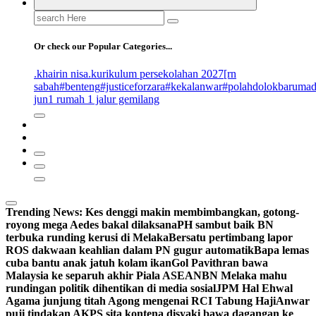
Search
for:
Or check our Popular Categories...
.khairin nisa
.kurikulum persekolahan 2027
[rn
sabah
#benteng
#justiceforzara
#kekalanwar
#polahdolokbaruma
jun
1 rumah 1 jalur gemilang
Trending News:
Kes denggi makin membimbangkan, gotong-
royong mega Aedes bakal dilaksana
PH sambut baik BN
terbuka runding kerusi di Melaka
Bersatu pertimbang lapor
ROS dakwaan keahlian dalam PN gugur automatik
Bapa lemas
cuba bantu anak jatuh kolam ikan
Gol Pavithran bawa
Malaysia ke separuh akhir Piala ASEAN
BN Melaka mahu
rundingan politik dihentikan di media sosial
JPM Hal Ehwal
Agama junjung titah Agong mengenai RCI Tabung Haji
Anwar
puji tindakan AKPS sita kontena disyaki bawa dagangan ke