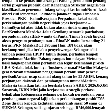
tempatan ke pentas dunia
Rakyat Pahang perlu ambil peluang
sertai program publisiti draf Rancangan Struktur negeri
Polis
klasifikasikan penemuan tulang sebagai kes bunuh
Nurul Izzah
diberi cuti sementara, Saifuddin jalankan tugas Timbalan
Presiden PKR – Fahmi
Kerajaan Perpaduan kekal stabil,
perkembangan politik negeri tidak jejas kerjasama –
Fahmi
Syariat atau tidak bukan alasan sindir orang lain –
Faiz
Kembara Merdeka Jalur Gemilang semarak patriotisme,
perpaduan rakyat
Hab wanita di Pantai Timur Sabah tingkat
akses program pembangunan – Rina
BN mahu bertanding 21
kerusi PRN Melaka
RCI Tabung Haji: BN tidak akan
berkompromi jika berlaku penyelewengan
Selangor teliti
tambah penerima HPIPT tahun depan, perhalusi tempoh
permohonan
Maritim Pahang rampas bot nelayan Vietnam,
hasil tangkapan
Akmal pertahankan tegur kelemahan projek
LRA Kedah, tolak budaya ‘business as usual’
Maritim Malaysia
gesa nelayan utamakan penggunaan peranti suar pencari
peribadi
Anwar ucap selamat ulang tahun ke-55 ABIM, kenang
perjuangan dakwah dan pembangunan ummah
Maritim
Malaysia tamatkan latihan berskala besar SAREX 2026
JKOM
Sarawak, IKBN Miri jalin kerjasama strategik perkasa
belia
Bulan Kebangsaan peluang perkukuh perpaduan, pacu
pembangunan negara
Hajiji tekan perkembangan positif ESS
Zone disalur kepada kedutaan asing
Perak sasar 50 emas di
SUKMA Selangor, sedia ganjaran sehingga RM6,000
Jenayah