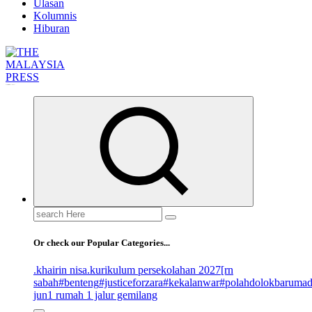
Ulasan
Kolumnis
Hiburan
Informasi Berfakta Membuka Minda
Search
for:
Or check our Popular Categories...
.khairin nisa
.kurikulum persekolahan 2027
[rn
sabah
#benteng
#justiceforzara
#kekalanwar
#polahdolokbaruma
jun
1 rumah 1 jalur gemilang