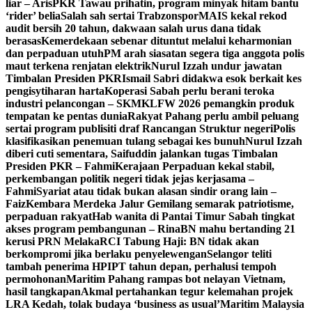
liar – Aris
PKR Tawau prihatin, program minyak hitam bantu
‘rider’ belia
Salah sah sertai Trabzonspor
MAIS kekal rekod
audit bersih 20 tahun, dakwaan salah urus dana tidak
berasas
Kemerdekaan sebenar dituntut melalui keharmonian
dan perpaduan utuh
PM arah siasatan segera tiga anggota polis
maut terkena renjatan elektrik
Nurul Izzah undur jawatan
Timbalan Presiden PKR
Ismail Sabri didakwa esok berkait kes
pengisytiharan harta
Koperasi Sabah perlu berani teroka
industri pelancongan – SKM
KLFW 2026 pemangkin produk
tempatan ke pentas dunia
Rakyat Pahang perlu ambil peluang
sertai program publisiti draf Rancangan Struktur negeri
Polis
klasifikasikan penemuan tulang sebagai kes bunuh
Nurul Izzah
diberi cuti sementara, Saifuddin jalankan tugas Timbalan
Presiden PKR – Fahmi
Kerajaan Perpaduan kekal stabil,
perkembangan politik negeri tidak jejas kerjasama –
Fahmi
Syariat atau tidak bukan alasan sindir orang lain –
Faiz
Kembara Merdeka Jalur Gemilang semarak patriotisme,
perpaduan rakyat
Hab wanita di Pantai Timur Sabah tingkat
akses program pembangunan – Rina
BN mahu bertanding 21
kerusi PRN Melaka
RCI Tabung Haji: BN tidak akan
berkompromi jika berlaku penyelewengan
Selangor teliti
tambah penerima HPIPT tahun depan, perhalusi tempoh
permohonan
Maritim Pahang rampas bot nelayan Vietnam,
hasil tangkapan
Akmal pertahankan tegur kelemahan projek
LRA Kedah, tolak budaya ‘business as usual’
Maritim Malaysia