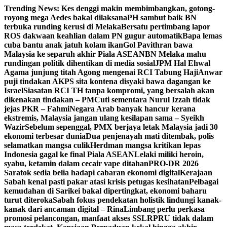
Skip
Trending News:
Kes denggi makin membimbangkan, gotong-
to
royong mega Aedes bakal dilaksana
PH sambut baik BN
content
terbuka runding kerusi di Melaka
Bersatu pertimbang lapor
ROS dakwaan keahlian dalam PN gugur automatik
Bapa lemas
cuba bantu anak jatuh kolam ikan
Gol Pavithran bawa
Malaysia ke separuh akhir Piala ASEAN
BN Melaka mahu
rundingan politik dihentikan di media sosial
JPM Hal Ehwal
Agama junjung titah Agong mengenai RCI Tabung Haji
Anwar
puji tindakan AKPS sita kontena disyaki bawa dagangan ke
Israel
Siasatan RCI TH tanpa kompromi, yang bersalah akan
dikenakan tindakan – PM
Cuti sementara Nurul Izzah tidak
jejas PKR – Fahmi
Negara Arab banyak hancur kerana
ekstremis, Malaysia jangan ulang kesilapan sama – Syeikh
Wazir
Sebelum sepenggal, PMX berjaya letak Malaysia jadi 30
ekonomi terbesar dunia
Dua penjenayah mati ditembak, polis
selamatkan mangsa culik
Herdman mangsa kritikan lepas
Indonesia gagal ke final Piala ASEAN
Lelaki miliki heroin,
syabu, ketamin dalam cecair vape ditahan
PRO-DR 2026
Saratok sedia belia hadapi cabaran ekonomi digital
Kerajaan
Sabah kenal pasti pakar atasi krisis petugas kesihatan
Pelbagai
kemudahan di Sarikei bakal dipertingkat, ekonomi baharu
turut diteroka
Sabah fokus pendekatan holistik lindungi kanak-
kanak dari ancaman digital – Rina
Limbang perlu perkasa
promosi pelancongan, manfaat akses SSLR
PRU tidak dalam