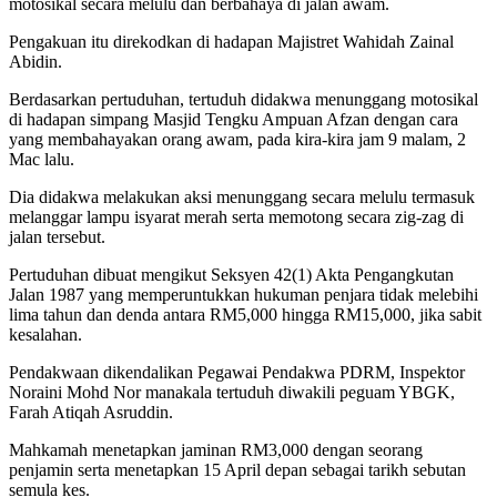
motosikal secara melulu dan berbahaya di jalan awam.
Pengakuan itu direkodkan di hadapan Majistret Wahidah Zainal
Abidin.
Berdasarkan pertuduhan, tertuduh didakwa menunggang motosikal
di hadapan simpang Masjid Tengku Ampuan Afzan dengan cara
yang membahayakan orang awam, pada kira-kira jam 9 malam, 2
Mac lalu.
Dia didakwa melakukan aksi menunggang secara melulu termasuk
melanggar lampu isyarat merah serta memotong secara zig-zag di
jalan tersebut.
Pertuduhan dibuat mengikut Seksyen 42(1) Akta Pengangkutan
Jalan 1987 yang memperuntukkan hukuman penjara tidak melebihi
lima tahun dan denda antara RM5,000 hingga RM15,000, jika sabit
kesalahan.
Pendakwaan dikendalikan Pegawai Pendakwa PDRM, Inspektor
Noraini Mohd Nor manakala tertuduh diwakili peguam YBGK,
Farah Atiqah Asruddin.
Mahkamah menetapkan jaminan RM3,000 dengan seorang
penjamin serta menetapkan 15 April depan sebagai tarikh sebutan
semula kes.