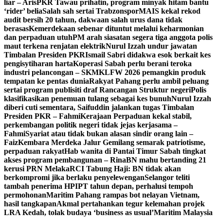
liar – Aris
PKR Tawau prihatin, program minyak hitam bantu
‘rider’ belia
Salah sah sertai Trabzonspor
MAIS kekal rekod
audit bersih 20 tahun, dakwaan salah urus dana tidak
berasas
Kemerdekaan sebenar dituntut melalui keharmonian
dan perpaduan utuh
PM arah siasatan segera tiga anggota polis
maut terkena renjatan elektrik
Nurul Izzah undur jawatan
Timbalan Presiden PKR
Ismail Sabri didakwa esok berkait kes
pengisytiharan harta
Koperasi Sabah perlu berani teroka
industri pelancongan – SKM
KLFW 2026 pemangkin produk
tempatan ke pentas dunia
Rakyat Pahang perlu ambil peluang
sertai program publisiti draf Rancangan Struktur negeri
Polis
klasifikasikan penemuan tulang sebagai kes bunuh
Nurul Izzah
diberi cuti sementara, Saifuddin jalankan tugas Timbalan
Presiden PKR – Fahmi
Kerajaan Perpaduan kekal stabil,
perkembangan politik negeri tidak jejas kerjasama –
Fahmi
Syariat atau tidak bukan alasan sindir orang lain –
Faiz
Kembara Merdeka Jalur Gemilang semarak patriotisme,
perpaduan rakyat
Hab wanita di Pantai Timur Sabah tingkat
akses program pembangunan – Rina
BN mahu bertanding 21
kerusi PRN Melaka
RCI Tabung Haji: BN tidak akan
berkompromi jika berlaku penyelewengan
Selangor teliti
tambah penerima HPIPT tahun depan, perhalusi tempoh
permohonan
Maritim Pahang rampas bot nelayan Vietnam,
hasil tangkapan
Akmal pertahankan tegur kelemahan projek
LRA Kedah, tolak budaya ‘business as usual’
Maritim Malaysia