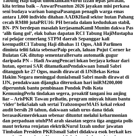
Tabung Haji dapat dinoktahkan
Nurul Izzah lepas jawatan,
kita terima baik – Anwar
Pesantun 2026 jayakan misi perkasa
seni budaya warisan bangsa
Pasangan penagih warga emas
antara 1,000 individu ditahan AADK
Hasil sektor hutan Pahang
cecah RM80 juta
PRU16: PH berada dalam kedudukan stabil,
BN- PN berdepan masalah kerjasama
Kamil Munim dakwa Pas
‘alih tiang gol’, elak bahas dapatan RCI Tabung Haji
Mustapha
rai pelajar cemerlang STPM daerah Sepanggar kali
keempat
RCI Tabung Haji dibahas 11 Ogos, Ahli Parlimen
diminta teliti fakta sebenar
Paip pecah, laluan Pujut Corner ke
Bulatan GK ditutup sementara
Bersatu automatik gugur
daripada PN – Hadi Awang
Pencari lokan berjaya keluar dari
hutan, operasi SAR ditamatkan
Pendakwaan Ismail Sabri
ditangguh ke 27 Ogos, masih dirawat di IJN
Bekas Ketua
Hakim Negara meninggal dunia
Ismail Sabri masih dirawat di
IJN, pendakwaan dijangka diteruskan hari ini
RM200,000
diperuntuk bantu pembinaan Pondok Polis Kota
Kemuning
Perlu tindakan segera, proaktif tangani isu anjing
liar – Aris
PKR Tawau prihatin, program minyak hitam bantu
‘rider’ belia
Salah sah sertai Trabzonspor
MAIS kekal rekod
audit bersih 20 tahun, dakwaan salah urus dana tidak
berasas
Kemerdekaan sebenar dituntut melalui keharmonian
dan perpaduan utuh
PM arah siasatan segera tiga anggota polis
maut terkena renjatan elektrik
Nurul Izzah undur jawatan
Timbalan Presiden PKR
Ismail Sabri didakwa esok berkait kes