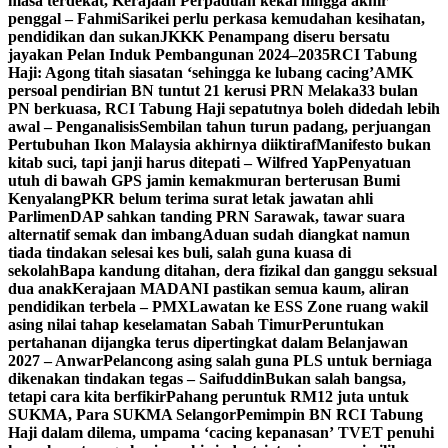
masa terdekat, Kerajaan Perpaduan kekal hingga akhir
penggal – Fahmi
Sarikei perlu perkasa kemudahan kesihatan,
pendidikan dan sukan
JKKK Penampang diseru bersatu
jayakan Pelan Induk Pembangunan 2024–2035
RCI Tabung
Haji: Agong titah siasatan ‘sehingga ke lubang cacing’
AMK
persoal pendirian BN tuntut 21 kerusi PRN Melaka
33 bulan
PN berkuasa, RCI Tabung Haji sepatutnya boleh didedah lebih
awal – Penganalisis
Sembilan tahun turun padang, perjuangan
Pertubuhan Ikon Malaysia akhirnya diiktiraf
Manifesto bukan
kitab suci, tapi janji harus ditepati – Wilfred Yap
Penyatuan
utuh di bawah GPS jamin kemakmuran berterusan Bumi
Kenyalang
PKR belum terima surat letak jawatan ahli
Parlimen
DAP sahkan tanding PRN Sarawak, tawar suara
alternatif semak dan imbang
Aduan sudah diangkat namun
tiada tindakan selesai kes buli, salah guna kuasa di
sekolah
Bapa kandung ditahan, dera fizikal dan ganggu seksual
dua anak
Kerajaan MADANI pastikan semua kaum, aliran
pendidikan terbela – PMX
Lawatan ke ESS Zone ruang wakil
asing nilai tahap keselamatan Sabah Timur
Peruntukan
pertahanan dijangka terus dipertingkat dalam Belanjawan
2027 – Anwar
Pelancong asing salah guna PLS untuk berniaga
dikenakan tindakan tegas – Saifuddin
Bukan salah bangsa,
tetapi cara kita berfikir
Pahang peruntuk RM12 juta untuk
SUKMA, Para SUKMA Selangor
Pemimpin BN RCI Tabung
Haji dalam dilema, umpama ‘cacing kepanasan’
TVET penuhi