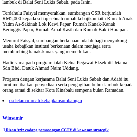
lambuk di Balai Seni Lukis Sabah, pada Isnin.
‎Terdahulu Faisyal memyerahkan, sumbangan CSR berjumlah
RM5,000 kepada setiap sebuah rumah kebajikan iaitu Rumah Anak
Yatim As-Sakinah Lok Kawi Papar, Rumah Kanak-Kanak
Beringgis Papar, Rumah Amal Kasih dan Rumah Bakti Harapan.
‎Menurut Faisyal, sumbangan berkenaan adalah bagi menyokong
usaha kebajikan institusi berkenaan dalam menjaga serta
membimbing kanak-kanak yang memerlukan.
‎Hadir sama pada program ialah Ketua Pegawai Eksekutif Jetama
Sdn Bhd, Datuk Ahmad Naim Uddang.
‎Program dengan kerjasama Balai Seni Lukis Sabah dan Adabi itu
turut melibatkan penyediaan serta pengagihan bubur lambuk kepada
orang ramai di sekitar Kota Kinabalu sempena bulan Ramadan.
csr
Jetama
rumah kebajikan
sumbangan
Winsamir
Post
Rizan Aziz cadang pemasangan CCTV di kawasan strategik