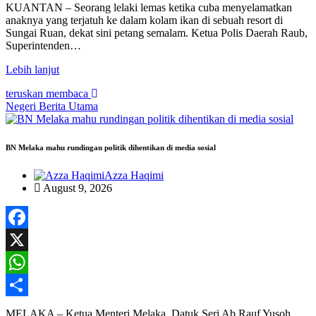
Share
KUANTAN – Seorang lelaki lemas ketika cuba menyelamatkan
anaknya yang terjatuh ke dalam kolam ikan di sebuah resort di
Sungai Ruan, dekat sini petang semalam. Ketua Polis Daerah Raub,
Superintenden…
Lebih lanjut
teruskan membaca
Negeri
Berita Utama
BN Melaka mahu rundingan politik dihentikan di media sosial
Azza Haqimi
August 9, 2026
Facebook
X
WhatsApp
Share
MELAKA – Ketua Menteri Melaka, Datuk Seri Ab Rauf Yusoh