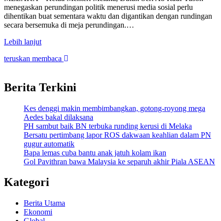
menegaskan perundingan politik menerusi media sosial perlu
dihentikan buat sementara waktu dan digantikan dengan rundingan
secara bersemuka di meja perundingan.…
Lebih lanjut
teruskan membaca
Berita Terkini
Kes denggi makin membimbangkan, gotong-royong mega
Aedes bakal dilaksana
PH sambut baik BN terbuka runding kerusi di Melaka
Bersatu pertimbang lapor ROS dakwaan keahlian dalam PN
gugur automatik
Bapa lemas cuba bantu anak jatuh kolam ikan
Gol Pavithran bawa Malaysia ke separuh akhir Piala ASEAN
Kategori
Berita Utama
Ekonomi
Global