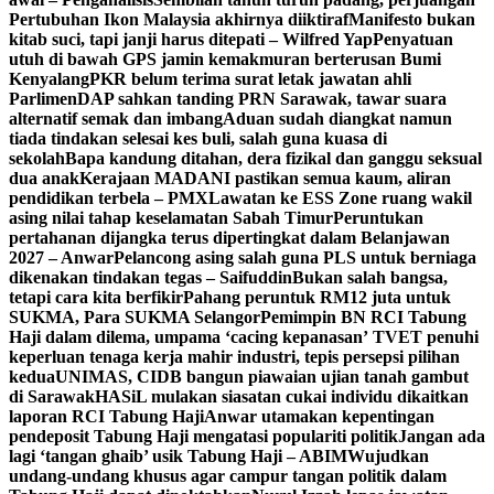
Pertubuhan Ikon Malaysia akhirnya diiktiraf
Manifesto bukan
kitab suci, tapi janji harus ditepati – Wilfred Yap
Penyatuan
utuh di bawah GPS jamin kemakmuran berterusan Bumi
Kenyalang
PKR belum terima surat letak jawatan ahli
Parlimen
DAP sahkan tanding PRN Sarawak, tawar suara
alternatif semak dan imbang
Aduan sudah diangkat namun
tiada tindakan selesai kes buli, salah guna kuasa di
sekolah
Bapa kandung ditahan, dera fizikal dan ganggu seksual
dua anak
Kerajaan MADANI pastikan semua kaum, aliran
pendidikan terbela – PMX
Lawatan ke ESS Zone ruang wakil
asing nilai tahap keselamatan Sabah Timur
Peruntukan
pertahanan dijangka terus dipertingkat dalam Belanjawan
2027 – Anwar
Pelancong asing salah guna PLS untuk berniaga
dikenakan tindakan tegas – Saifuddin
Bukan salah bangsa,
tetapi cara kita berfikir
Pahang peruntuk RM12 juta untuk
SUKMA, Para SUKMA Selangor
Pemimpin BN RCI Tabung
Haji dalam dilema, umpama ‘cacing kepanasan’
TVET penuhi
keperluan tenaga kerja mahir industri, tepis persepsi pilihan
kedua
UNIMAS, CIDB bangun piawaian ujian tanah gambut
di Sarawak
HASiL mulakan siasatan cukai individu dikaitkan
laporan RCI Tabung Haji
Anwar utamakan kepentingan
pendeposit Tabung Haji mengatasi populariti politik
Jangan ada
lagi ‘tangan ghaib’ usik Tabung Haji – ABIM
Wujudkan
undang-undang khusus agar campur tangan politik dalam