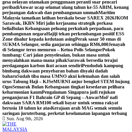
gesa nelayan utamakan penggunaan peranti suar pencari
peribadi
Anwar ucap selamat ulang tahun ke-55 ABIM, kenang
perjuangan dakwah dan pembangunan ummah
Maritim
Malaysia tamatkan latihan berskala besar SAREX 2026
JKOM
Sarawak, IKBN Miri jalin kerjasama strategik perkasa
belia
Bulan Kebangsaan peluang perkukuh perpaduan, pacu
pembangunan negara
Hajiji tekan perkembangan positif ESS
Zone disalur kepada kedutaan asing
Perak sasar 50 emas di
SUKMA Selangor, sedia ganjaran sehingga RM6,000
Jenayah
di Selangor terus menurun – Ketua Polis Selangor
Pokok
tumbang: Cari jalan penyelesaian, bukan masa untuk
menyalahkan mana-mana pihak
Sarawak bersedia terajui
perdagangan karbon ikut acuan sendiri
Penduduk kampung
bimbang dakwaan penyebaran bahan disyaki dadah
baharu
Sudah tiba masa UMNO akui kelemahan dan salah
urus Tabung Haji – KJ
SeMURNI anjur bengkel STEM hujung
Ogos
Semarak Bulan Kebangsaan tingkat kesedaran pelihara
keharmonian kaum
Pengalaman Singapura jadi rujukan
penganjuran F1 Bahrain GP di Sepang – Anwar
MoF nafi
dakwaan SARA RM100 sekali bayar untuk semua rakyat
berusia 18 tahun ke atas
Kerajaan arah MAG semak semula
saringan juruterbang, perketat keselamatan lapangan terbang
Sun. Aug 9th, 2026