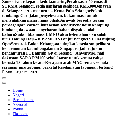
Zone disalur kepada kedutaan asing
Perak sasar 50 emas di
SUKMA Selangor, sedia ganjaran sehingga RM6,000
Jenayah
di Selangor terus menurun – Ketua Polis Selangor
Pokok
tumbang: Cari jalan penyelesaian, bukan masa untuk
menyalahkan mana-mana pihak
Sarawak bersedia terajui
perdagangan karbon ikut acuan sendiri
Penduduk kampung
bimbang dakwaan penyebaran bahan disyaki dadah
baharu
Sudah tiba masa UMNO akui kelemahan dan salah
urus Tabung Haji – KJ
SeMURNI anjur bengkel STEM hujung
Ogos
Semarak Bulan Kebangsaan tingkat kesedaran pelihara
keharmonian kaum
Pengalaman Singapura jadi rujukan
penganjuran F1 Bahrain GP di Sepang – Anwar
MoF nafi
dakwaan SARA RM100 sekali bayar untuk semua rakyat
berusia 18 tahun ke atas
Kerajaan arah MAG semak semula
saringan juruterbang, perketat keselamatan lapangan terbang
Sun. Aug 9th, 2026
Home
Negeri
Berita Utama
Nasional
Politik
Ekonomi