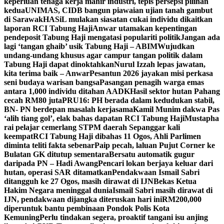
keperluan tenaga kerja mahir industri, tepis persepsi pilihan
kedua
UNIMAS, CIDB bangun piawaian ujian tanah gambut
di Sarawak
HASiL mulakan siasatan cukai individu dikaitkan
laporan RCI Tabung Haji
Anwar utamakan kepentingan
pendeposit Tabung Haji mengatasi populariti politik
Jangan ada
lagi ‘tangan ghaib’ usik Tabung Haji – ABIM
Wujudkan
undang-undang khusus agar campur tangan politik dalam
Tabung Haji dapat dinoktahkan
Nurul Izzah lepas jawatan,
kita terima baik – Anwar
Pesantun 2026 jayakan misi perkasa
seni budaya warisan bangsa
Pasangan penagih warga emas
antara 1,000 individu ditahan AADK
Hasil sektor hutan Pahang
cecah RM80 juta
PRU16: PH berada dalam kedudukan stabil,
BN- PN berdepan masalah kerjasama
Kamil Munim dakwa Pas
‘alih tiang gol’, elak bahas dapatan RCI Tabung Haji
Mustapha
rai pelajar cemerlang STPM daerah Sepanggar kali
keempat
RCI Tabung Haji dibahas 11 Ogos, Ahli Parlimen
diminta teliti fakta sebenar
Paip pecah, laluan Pujut Corner ke
Bulatan GK ditutup sementara
Bersatu automatik gugur
daripada PN – Hadi Awang
Pencari lokan berjaya keluar dari
hutan, operasi SAR ditamatkan
Pendakwaan Ismail Sabri
ditangguh ke 27 Ogos, masih dirawat di IJN
Bekas Ketua
Hakim Negara meninggal dunia
Ismail Sabri masih dirawat di
IJN, pendakwaan dijangka diteruskan hari ini
RM200,000
diperuntuk bantu pembinaan Pondok Polis Kota
Kemuning
Perlu tindakan segera, proaktif tangani isu anjing