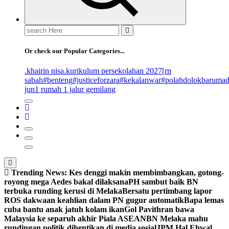
Search
for:
Or check our Popular Categories...
.khairin nisa
.kurikulum persekolahan 2027
[rn
sabah
#benteng
#justiceforzara
#kekalanwar
#polahdolokbaruma
jun
1 rumah 1 jalur gemilang
Trending News:
Kes denggi makin membimbangkan, gotong-
royong mega Aedes bakal dilaksana
PH sambut baik BN
terbuka runding kerusi di Melaka
Bersatu pertimbang lapor
ROS dakwaan keahlian dalam PN gugur automatik
Bapa lemas
cuba bantu anak jatuh kolam ikan
Gol Pavithran bawa
Malaysia ke separuh akhir Piala ASEAN
BN Melaka mahu
rundingan politik dihentikan di media sosial
JPM Hal Ehwal