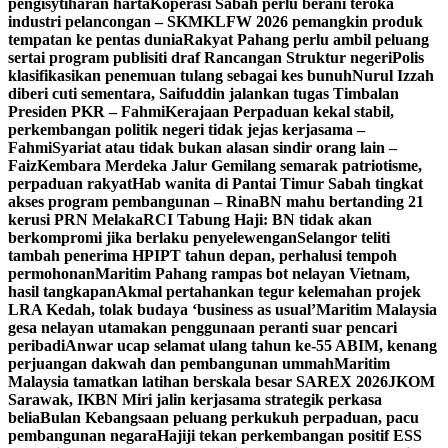
pengisytiharan harta
Koperasi Sabah perlu berani teroka
industri pelancongan – SKM
KLFW 2026 pemangkin produk
tempatan ke pentas dunia
Rakyat Pahang perlu ambil peluang
sertai program publisiti draf Rancangan Struktur negeri
Polis
klasifikasikan penemuan tulang sebagai kes bunuh
Nurul Izzah
diberi cuti sementara, Saifuddin jalankan tugas Timbalan
Presiden PKR – Fahmi
Kerajaan Perpaduan kekal stabil,
perkembangan politik negeri tidak jejas kerjasama –
Fahmi
Syariat atau tidak bukan alasan sindir orang lain –
Faiz
Kembara Merdeka Jalur Gemilang semarak patriotisme,
perpaduan rakyat
Hab wanita di Pantai Timur Sabah tingkat
akses program pembangunan – Rina
BN mahu bertanding 21
kerusi PRN Melaka
RCI Tabung Haji: BN tidak akan
berkompromi jika berlaku penyelewengan
Selangor teliti
tambah penerima HPIPT tahun depan, perhalusi tempoh
permohonan
Maritim Pahang rampas bot nelayan Vietnam,
hasil tangkapan
Akmal pertahankan tegur kelemahan projek
LRA Kedah, tolak budaya ‘business as usual’
Maritim Malaysia
gesa nelayan utamakan penggunaan peranti suar pencari
peribadi
Anwar ucap selamat ulang tahun ke-55 ABIM, kenang
perjuangan dakwah dan pembangunan ummah
Maritim
Malaysia tamatkan latihan berskala besar SAREX 2026
JKOM
Sarawak, IKBN Miri jalin kerjasama strategik perkasa
belia
Bulan Kebangsaan peluang perkukuh perpaduan, pacu
pembangunan negara
Hajiji tekan perkembangan positif ESS