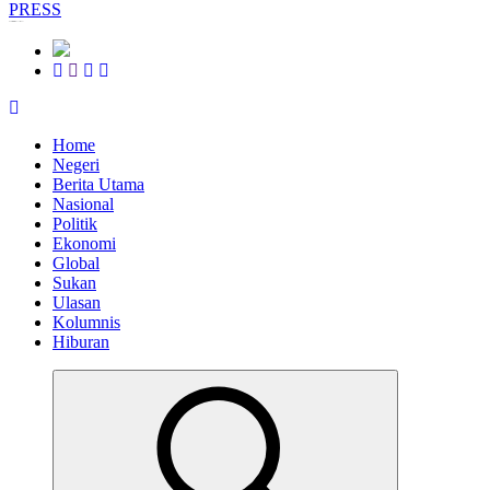
Informasi Berfakta Membuka Minda
Home
Negeri
Berita Utama
Nasional
Politik
Ekonomi
Global
Sukan
Ulasan
Kolumnis
Hiburan