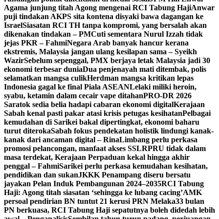
Agama junjung titah Agong mengenai RCI Tabung Haji
Anwar
puji tindakan AKPS sita kontena disyaki bawa dagangan ke
Israel
Siasatan RCI TH tanpa kompromi, yang bersalah akan
dikenakan tindakan – PM
Cuti sementara Nurul Izzah tidak
jejas PKR – Fahmi
Negara Arab banyak hancur kerana
ekstremis, Malaysia jangan ulang kesilapan sama – Syeikh
Wazir
Sebelum sepenggal, PMX berjaya letak Malaysia jadi 30
ekonomi terbesar dunia
Dua penjenayah mati ditembak, polis
selamatkan mangsa culik
Herdman mangsa kritikan lepas
Indonesia gagal ke final Piala ASEAN
Lelaki miliki heroin,
syabu, ketamin dalam cecair vape ditahan
PRO-DR 2026
Saratok sedia belia hadapi cabaran ekonomi digital
Kerajaan
Sabah kenal pasti pakar atasi krisis petugas kesihatan
Pelbagai
kemudahan di Sarikei bakal dipertingkat, ekonomi baharu
turut diteroka
Sabah fokus pendekatan holistik lindungi kanak-
kanak dari ancaman digital – Rina
Limbang perlu perkasa
promosi pelancongan, manfaat akses SSLR
PRU tidak dalam
masa terdekat, Kerajaan Perpaduan kekal hingga akhir
penggal – Fahmi
Sarikei perlu perkasa kemudahan kesihatan,
pendidikan dan sukan
JKKK Penampang diseru bersatu
jayakan Pelan Induk Pembangunan 2024–2035
RCI Tabung
Haji: Agong titah siasatan ‘sehingga ke lubang cacing’
AMK
persoal pendirian BN tuntut 21 kerusi PRN Melaka
33 bulan
PN berkuasa, RCI Tabung Haji sepatutnya boleh didedah lebih
awal – Penganalisis
Sembilan tahun turun padang, perjuangan