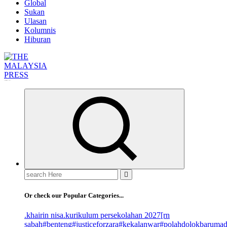
Global
Sukan
Ulasan
Kolumnis
Hiburan
Informasi Berfakta Membuka Minda
Search
for:
Or check our Popular Categories...
.khairin nisa
.kurikulum persekolahan 2027
[rn
sabah
#benteng
#justiceforzara
#kekalanwar
#polahdolokbaruma