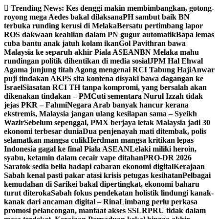
Skip
Trending News:
Kes denggi makin membimbangkan, gotong-
to
royong mega Aedes bakal dilaksana
PH sambut baik BN
content
terbuka runding kerusi di Melaka
Bersatu pertimbang lapor
ROS dakwaan keahlian dalam PN gugur automatik
Bapa lemas
cuba bantu anak jatuh kolam ikan
Gol Pavithran bawa
Malaysia ke separuh akhir Piala ASEAN
BN Melaka mahu
rundingan politik dihentikan di media sosial
JPM Hal Ehwal
Agama junjung titah Agong mengenai RCI Tabung Haji
Anwar
puji tindakan AKPS sita kontena disyaki bawa dagangan ke
Israel
Siasatan RCI TH tanpa kompromi, yang bersalah akan
dikenakan tindakan – PM
Cuti sementara Nurul Izzah tidak
jejas PKR – Fahmi
Negara Arab banyak hancur kerana
ekstremis, Malaysia jangan ulang kesilapan sama – Syeikh
Wazir
Sebelum sepenggal, PMX berjaya letak Malaysia jadi 30
ekonomi terbesar dunia
Dua penjenayah mati ditembak, polis
selamatkan mangsa culik
Herdman mangsa kritikan lepas
Indonesia gagal ke final Piala ASEAN
Lelaki miliki heroin,
syabu, ketamin dalam cecair vape ditahan
PRO-DR 2026
Saratok sedia belia hadapi cabaran ekonomi digital
Kerajaan
Sabah kenal pasti pakar atasi krisis petugas kesihatan
Pelbagai
kemudahan di Sarikei bakal dipertingkat, ekonomi baharu
turut diteroka
Sabah fokus pendekatan holistik lindungi kanak-
kanak dari ancaman digital – Rina
Limbang perlu perkasa
promosi pelancongan, manfaat akses SSLR
PRU tidak dalam