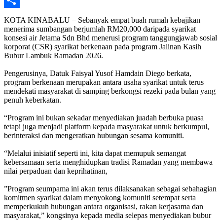
Share
KOTA KINABALU – Sebanyak empat buah rumah kebajikan
menerima sumbangan berjumlah RM20,000 daripada syarikat
konsesi air Jetama Sdn Bhd menerusi program tanggungjawab sosial
korporat (CSR) syarikat berkenaan pada program Jalinan Kasih
Bubur Lambuk Ramadan 2026.
‎Pengerusinya, Datuk Faisyal Yusof Hamdain Diego berkata,
program berkenaan merupakan antara usaha syarikat untuk terus
mendekati masyarakat di samping berkongsi rezeki pada bulan yang
penuh keberkatan.
‎“Program ini bukan sekadar menyediakan juadah berbuka puasa
tetapi juga menjadi platform kepada masyarakat untuk berkumpul,
berinteraksi dan mengeratkan hubungan sesama komuniti.
‎“Melalui inisiatif seperti ini, kita dapat memupuk semangat
kebersamaan serta menghidupkan tradisi Ramadan yang membawa
nilai perpaduan dan keprihatinan,
‎”Program seumpama ini akan terus dilaksanakan sebagai sebahagian
komitmen syarikat dalam menyokong komuniti setempat serta
memperkukuh hubungan antara organisasi, rakan kerjasama dan
masyarakat,” kongsinya kepada media selepas menyediakan bubur