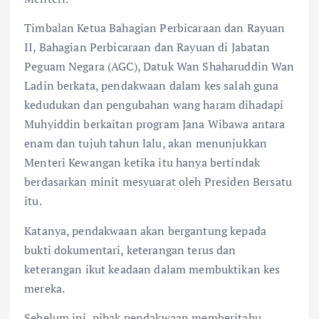
o
p
k
p
Timbalan Ketua Bahagian Perbicaraan dan Rayuan
II, Bahagian Perbicaraan dan Rayuan di Jabatan
Peguam Negara (AGC), Datuk Wan Shaharuddin Wan
Ladin berkata, pendakwaan dalam kes salah guna
kedudukan dan pengubahan wang haram dihadapi
Muhyiddin berkaitan program Jana Wibawa antara
enam dan tujuh tahun lalu, akan menunjukkan
Menteri Kewangan ketika itu hanya bertindak
berdasarkan minit mesyuarat oleh Presiden Bersatu
itu.
Katanya, pendakwaan akan bergantung kepada
bukti dokumentari, keterangan terus dan
keterangan ikut keadaan dalam membuktikan kes
mereka.
Sebelum ini, pihak pendakwaan memberitahu,