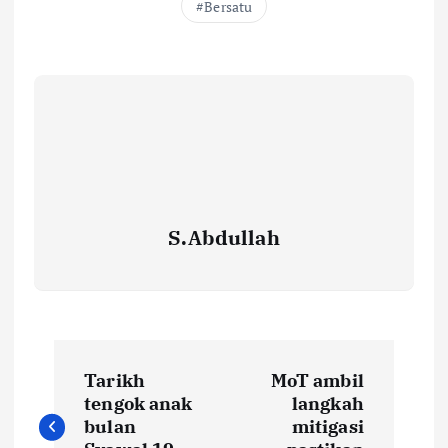
Bersatu
S.Abdullah
P
Tarikh
MoT ambil
o
tengok anak
langkah
bulan
mitigasi