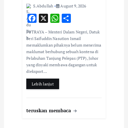
S.Abdullah
August 9, 2026
F
X
W
S
ac
h
h
PUTRAYA – Menteri Dalam Negeri, Datuk
e
at
ar
Seri Saifuddin Nasution Ismail
b
s
e
memaklumkan pihaknya belum menerima
maklumat berhubung sebuah kontena di
o
A
Pelabuhan Tanjung Pelepas (PTP), Johor
o
p
yang disyaki membawa dagangan untuk
k
p
dieksport…
Lebih lanjut
teruskan membaca