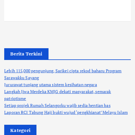
Berita Terkini
Lebih 115,000 pengunjung, Sarikei cipta rekod baharu Program
Sarawakku Sayang
Jururawat tunjang utama sistem kesihatan negara
Langkah Jiwa Merdeka KMJG dekati masyarakat, semarak
patriotisme
Setiap projek Rumah Selangorku wajib sedia hentian bas
Laporan RCI Tabung Haji bukti wujud ‘pengkhianat’ Melayu Islam
Kategori