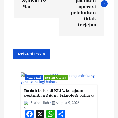
s
Syawal 19
pastikan
Mac
operasi
t
pelabuhan
tidak
terjejas
n
a
v
Related Posts
i
g
Nasional
Berita Utama
a
Dadah bolos di KLIA, kerajaan
pertimbang guna teknologi baharu
t
S.Abdullah
August 9, 2026
F
X
W
S