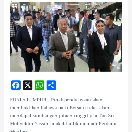
F
X
W
S
ac
h
h
KUALA LUMPUR – Pihak pendakwaan akan
e
at
ar
membuktikan bahawa parti Bersatu tidak akan
b
s
e
mendapat sumbangan jutaan ringgit jika Tan Sri
o
A
Muhyiddin Yassin tidak dilantik menjadi Perdana
Menteri.