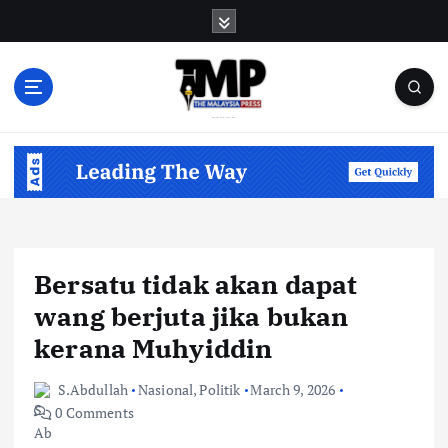
S
k
i
p
t
o
Informasi Berfakta Membuka Minda
c
o
n
t
e
n
Bersatu tidak akan dapat
t
wang berjuta jika bukan
kerana Muhyiddin
S.Abdullah
Nasional
,
Politik
March 9, 2026
0 Comments