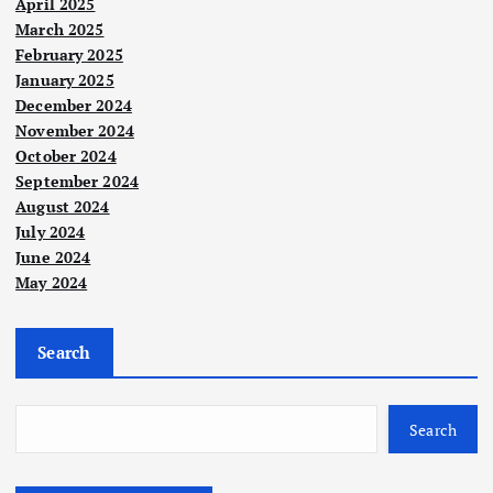
April 2025
March 2025
February 2025
January 2025
December 2024
November 2024
October 2024
Nege
ri
September 2024
Berit
Lebi
a
August 2024
Utam
a
h
July 2024
Kes
115,
June 2024
May 2024
atua
000
Berit
n
pen
a
Utam
a
Pon
gun
Search
Lap
dok-
jun
Nege
ora
ri
Pon
g,
n
Seti
dok
Sari
Search
RCI
ap
Kela
kei
Tab
proj
nta
cipt