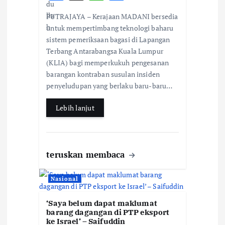
i
ac
h
h
PUTRAJAYA – Kerajaan MADANI bersedia
e
at
ar
o
untuk mempertimbang teknologi baharu
b
s
e
sistem pemeriksaan bagasi di Lapangan
n
Terbang Antarabangsa Kuala Lumpur
o
A
(KLIA) bagi memperkukuh pengesanan
o
p
barangan kontraban susulan insiden
k
p
penyeludupan yang berlaku baru-baru…
Lebih lanjut
teruskan membaca
Nasional
‘Saya belum dapat maklumat
barang dagangan di PTP eksport
ke Israel’ – Saifuddin