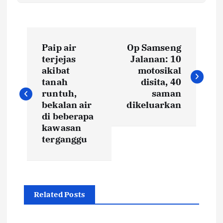
P
Paip air
Op Samseng
o
terjejas
Jalanan: 10
akibat
motosikal
s
tanah
disita, 40
runtuh,
saman
t
bekalan air
dikeluarkan
di beberapa
kawasan
n
terganggu
a
v
Related Posts
i