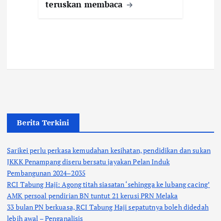
teruskan membaca
Berita Terkini
Sarikei perlu perkasa kemudahan kesihatan, pendidikan dan sukan
JKKK Penampang diseru bersatu jayakan Pelan Induk
Pembangunan 2024–2035
RCI Tabung Haji: Agong titah siasatan ‘sehingga ke lubang cacing’
AMK persoal pendirian BN tuntut 21 kerusi PRN Melaka
33 bulan PN berkuasa, RCI Tabung Haji sepatutnya boleh didedah
lebih awal – Penganalisis