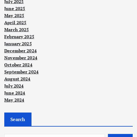
July 2025
June 2025
May 2025
April 2025
March 2025
February 2025
January 2025
Berit
December 2024
a
Utam
November 2024
Berit
a
a
Utam
October 2024
a
33
September 2024
bula
Sem
August 2024
n
bila
July 2024
PN
n
June 2024
ber
tah
May 2024
Nege
kua
un
ri
sa,
turu
Sari
Search
RCI
n
kei
Nege
ri
Tab
pad
perl
Polit