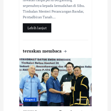
o
p
sepenuhnya kepada kemudahan di Sibu.
k
p
Timbalan Menteri Perancangan Bandar,
Pentadbiran Tanah…
Lebih lanjut
teruskan membaca
Negeri