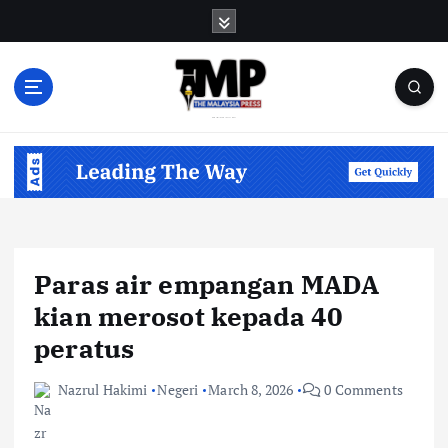
S
k
i
p
t
o
Informasi Berfakta Membuka Minda
c
o
n
t
e
n
Paras air empangan MADA
t
kian merosot kepada 40
peratus
Nazrul Hakimi
Negeri
March 8, 2026
0 Comments