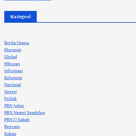
Kategori
Berita Utama
Ekonomi
Global
Hiburan
Informasi
Kolumnis
Nasional
Negeri
Politik
PRN Johor
PRN Negeri Sembilan
PRN17 Sabah
Rencam
Sukan