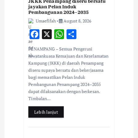
JKKK Penampang diseru bersatu
jayakan Pelan Induk
Pembangunan 2024–2035
Umaefifah
August 8, 2026
F
X
W
S
ac
h
h
PENAMPANG – Semua Pengerusi
e
at
ar
Jawatankuasa Kemajuan dan Keselamatan
b
s
e
Kampung (JKKK) di daerah Penampang
diseru supaya bersatu dan bekerjasama
o
A
bagi memastikan Pelan Induk
o
p
Pembangunan Penampang 2024–2035
k
p
dapat dilaksanakan dengan berkesan.
Timbalan…
Lebih lanjut