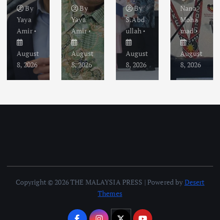
By
By
By
Nana
Yaya
Yaya
S.Abd
Moha
Amir
Amir
ullah
mad
August
August
August
August
8, 2026
8, 2026
8, 2026
8, 2026
Copyright © 2026 THE MALAYSIA PRESS | Powered by
Desert
Themes