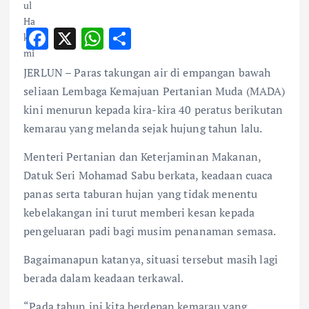
F
X
W
S
ac
h
h
JERLUN – Paras takungan air di empangan bawah
e
at
ar
seliaan Lembaga Kemajuan Pertanian Muda (MADA)
b
s
e
kini menurun kepada kira-kira 40 peratus berikutan
o
A
kemarau yang melanda sejak hujung tahun lalu.
o
p
Menteri Pertanian dan Keterjaminan Makanan,
k
p
Datuk Seri Mohamad Sabu berkata, keadaan cuaca
panas serta taburan hujan yang tidak menentu
kebelakangan ini turut memberi kesan kepada
pengeluaran padi bagi musim penanaman semasa.
Bagaimanapun katanya, situasi tersebut masih lagi
berada dalam keadaan terkawal.
“Pada tahun ini kita berdepan kemarau yang