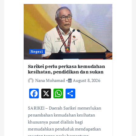
g
a
t
i
Negeri
o
Sarikei perlu perkasa kemudahan
kesihatan, pendidikan dan sukan
n
Nana Mohamad
August 8, 2026
F
X
W
S
ac
h
h
SARIKEI – Daerah Sarikei memerlukan
e
at
ar
penambahan kemudahan kesihatan
b
s
e
khususnya pusat dialisis bagi
memudahkan penduduk mendapatkan
o
A
rawatan tanpa perlu bergantung