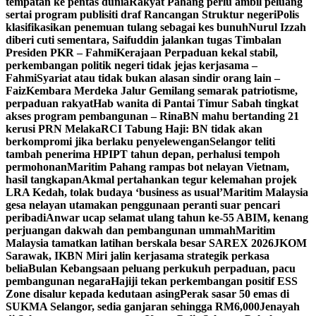
tempatan ke pentas dunia
Rakyat Pahang perlu ambil peluang
sertai program publisiti draf Rancangan Struktur negeri
Polis
klasifikasikan penemuan tulang sebagai kes bunuh
Nurul Izzah
diberi cuti sementara, Saifuddin jalankan tugas Timbalan
Presiden PKR – Fahmi
Kerajaan Perpaduan kekal stabil,
perkembangan politik negeri tidak jejas kerjasama –
Fahmi
Syariat atau tidak bukan alasan sindir orang lain –
Faiz
Kembara Merdeka Jalur Gemilang semarak patriotisme,
perpaduan rakyat
Hab wanita di Pantai Timur Sabah tingkat
akses program pembangunan – Rina
BN mahu bertanding 21
kerusi PRN Melaka
RCI Tabung Haji: BN tidak akan
berkompromi jika berlaku penyelewengan
Selangor teliti
tambah penerima HPIPT tahun depan, perhalusi tempoh
permohonan
Maritim Pahang rampas bot nelayan Vietnam,
hasil tangkapan
Akmal pertahankan tegur kelemahan projek
LRA Kedah, tolak budaya ‘business as usual’
Maritim Malaysia
gesa nelayan utamakan penggunaan peranti suar pencari
peribadi
Anwar ucap selamat ulang tahun ke-55 ABIM, kenang
perjuangan dakwah dan pembangunan ummah
Maritim
Malaysia tamatkan latihan berskala besar SAREX 2026
JKOM
Sarawak, IKBN Miri jalin kerjasama strategik perkasa
belia
Bulan Kebangsaan peluang perkukuh perpaduan, pacu
pembangunan negara
Hajiji tekan perkembangan positif ESS
Zone disalur kepada kedutaan asing
Perak sasar 50 emas di
SUKMA Selangor, sedia ganjaran sehingga RM6,000
Jenayah