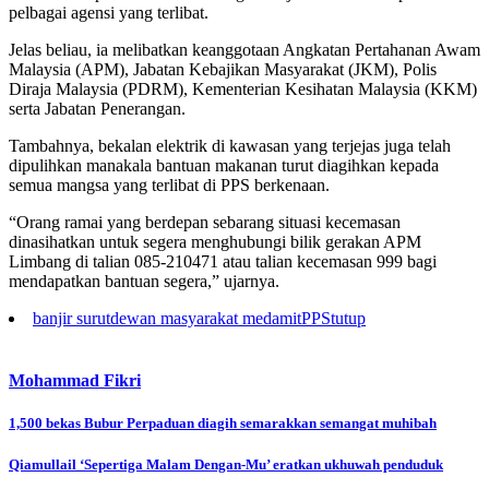
pelbagai agensi yang terlibat.
Jelas beliau, ia melibatkan keanggotaan Angkatan Pertahanan Awam
Malaysia (APM), Jabatan Kebajikan Masyarakat (JKM), Polis
Diraja Malaysia (PDRM), Kementerian Kesihatan Malaysia (KKM)
serta Jabatan Penerangan.
Tambahnya, bekalan elektrik di kawasan yang terjejas juga telah
dipulihkan manakala bantuan makanan turut diagihkan kepada
semua mangsa yang terlibat di PPS berkenaan.
“Orang ramai yang berdepan sebarang situasi kecemasan
dinasihatkan untuk segera menghubungi bilik gerakan APM
Limbang di talian 085-210471 atau talian kecemasan 999 bagi
mendapatkan bantuan segera,” ujarnya.
banjir surut
dewan masyarakat medamit
PPS
tutup
Mohammad Fikri
Post
1,500 bekas Bubur Perpaduan diagih semarakkan semangat muhibah
navigation
Qiamullail ‘Sepertiga Malam Dengan-Mu’ eratkan ukhuwah penduduk