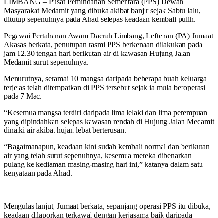
LIMBANG – Pusat Pemindahan Sementara (PPS) Dewan
Masyarakat Medamit yang dibuka akibat banjir sejak Sabtu lalu,
ditutup sepenuhnya pada Ahad selepas keadaan kembali pulih.
Pegawai Pertahanan Awam Daerah Limbang, Leftenan (PA) Jumaat
Akasas berkata, penutupan rasmi PPS berkenaan dilakukan pada
jam 12.30 tengah hari berikutan air di kawasan Hujung Jalan
Medamit surut sepenuhnya.
Menurutnya, seramai 10 mangsa daripada beberapa buah keluarga
terjejas telah ditempatkan di PPS tersebut sejak ia mula beroperasi
pada 7 Mac.
“Kesemua mangsa terdiri daripada lima lelaki dan lima perempuan
yang dipindahkan selepas kawasan rendah di Hujung Jalan Medamit
dinaiki air akibat hujan lebat berterusan.
“Bagaimanapun, keadaan kini sudah kembali normal dan berikutan
air yang telah surut sepenuhnya, kesemua mereka dibenarkan
pulang ke kediaman masing-masing hari ini,” katanya dalam satu
kenyataan pada Ahad.
Mengulas lanjut, Jumaat berkata, sepanjang operasi PPS itu dibuka,
keadaan dilaporkan terkawal dengan kerjasama baik daripada