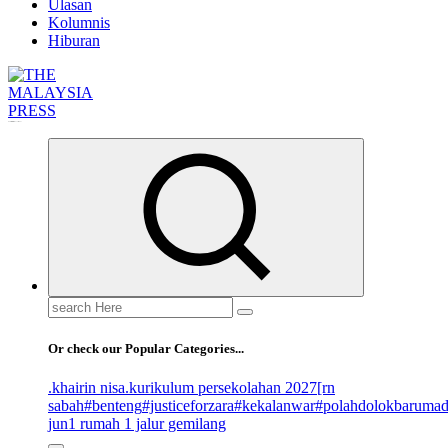
Ulasan
Kolumnis
Hiburan
Informasi Berfakta Membuka Minda
Search
for:
Or check our Popular Categories...
.khairin nisa
.kurikulum persekolahan 2027
[rn
sabah
#benteng
#justiceforzara
#kekalanwar
#polahdolokbaruma
jun
1 rumah 1 jalur gemilang