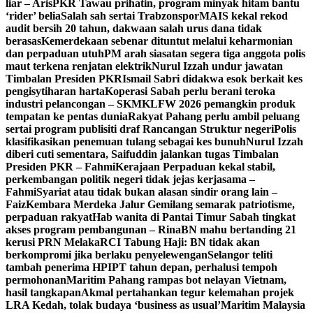
liar – Aris
PKR Tawau prihatin, program minyak hitam bantu
‘rider’ belia
Salah sah sertai Trabzonspor
MAIS kekal rekod
audit bersih 20 tahun, dakwaan salah urus dana tidak
berasas
Kemerdekaan sebenar dituntut melalui keharmonian
dan perpaduan utuh
PM arah siasatan segera tiga anggota polis
maut terkena renjatan elektrik
Nurul Izzah undur jawatan
Timbalan Presiden PKR
Ismail Sabri didakwa esok berkait kes
pengisytiharan harta
Koperasi Sabah perlu berani teroka
industri pelancongan – SKM
KLFW 2026 pemangkin produk
tempatan ke pentas dunia
Rakyat Pahang perlu ambil peluang
sertai program publisiti draf Rancangan Struktur negeri
Polis
klasifikasikan penemuan tulang sebagai kes bunuh
Nurul Izzah
diberi cuti sementara, Saifuddin jalankan tugas Timbalan
Presiden PKR – Fahmi
Kerajaan Perpaduan kekal stabil,
perkembangan politik negeri tidak jejas kerjasama –
Fahmi
Syariat atau tidak bukan alasan sindir orang lain –
Faiz
Kembara Merdeka Jalur Gemilang semarak patriotisme,
perpaduan rakyat
Hab wanita di Pantai Timur Sabah tingkat
akses program pembangunan – Rina
BN mahu bertanding 21
kerusi PRN Melaka
RCI Tabung Haji: BN tidak akan
berkompromi jika berlaku penyelewengan
Selangor teliti
tambah penerima HPIPT tahun depan, perhalusi tempoh
permohonan
Maritim Pahang rampas bot nelayan Vietnam,
hasil tangkapan
Akmal pertahankan tegur kelemahan projek
LRA Kedah, tolak budaya ‘business as usual’
Maritim Malaysia