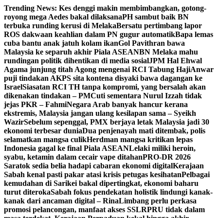
Skip
Trending News:
Kes denggi makin membimbangkan, gotong-
to
royong mega Aedes bakal dilaksana
PH sambut baik BN
content
terbuka runding kerusi di Melaka
Bersatu pertimbang lapor
ROS dakwaan keahlian dalam PN gugur automatik
Bapa lemas
cuba bantu anak jatuh kolam ikan
Gol Pavithran bawa
Malaysia ke separuh akhir Piala ASEAN
BN Melaka mahu
rundingan politik dihentikan di media sosial
JPM Hal Ehwal
Agama junjung titah Agong mengenai RCI Tabung Haji
Anwar
puji tindakan AKPS sita kontena disyaki bawa dagangan ke
Israel
Siasatan RCI TH tanpa kompromi, yang bersalah akan
dikenakan tindakan – PM
Cuti sementara Nurul Izzah tidak
jejas PKR – Fahmi
Negara Arab banyak hancur kerana
ekstremis, Malaysia jangan ulang kesilapan sama – Syeikh
Wazir
Sebelum sepenggal, PMX berjaya letak Malaysia jadi 30
ekonomi terbesar dunia
Dua penjenayah mati ditembak, polis
selamatkan mangsa culik
Herdman mangsa kritikan lepas
Indonesia gagal ke final Piala ASEAN
Lelaki miliki heroin,
syabu, ketamin dalam cecair vape ditahan
PRO-DR 2026
Saratok sedia belia hadapi cabaran ekonomi digital
Kerajaan
Sabah kenal pasti pakar atasi krisis petugas kesihatan
Pelbagai
kemudahan di Sarikei bakal dipertingkat, ekonomi baharu
turut diteroka
Sabah fokus pendekatan holistik lindungi kanak-
kanak dari ancaman digital – Rina
Limbang perlu perkasa
promosi pelancongan, manfaat akses SSLR
PRU tidak dalam