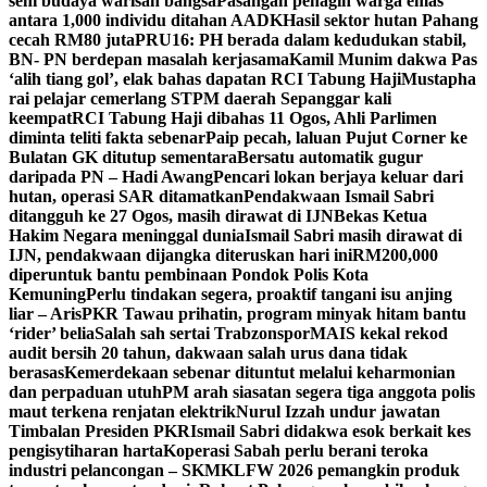
seni budaya warisan bangsa
Pasangan penagih warga emas
antara 1,000 individu ditahan AADK
Hasil sektor hutan Pahang
cecah RM80 juta
PRU16: PH berada dalam kedudukan stabil,
BN- PN berdepan masalah kerjasama
Kamil Munim dakwa Pas
‘alih tiang gol’, elak bahas dapatan RCI Tabung Haji
Mustapha
rai pelajar cemerlang STPM daerah Sepanggar kali
keempat
RCI Tabung Haji dibahas 11 Ogos, Ahli Parlimen
diminta teliti fakta sebenar
Paip pecah, laluan Pujut Corner ke
Bulatan GK ditutup sementara
Bersatu automatik gugur
daripada PN – Hadi Awang
Pencari lokan berjaya keluar dari
hutan, operasi SAR ditamatkan
Pendakwaan Ismail Sabri
ditangguh ke 27 Ogos, masih dirawat di IJN
Bekas Ketua
Hakim Negara meninggal dunia
Ismail Sabri masih dirawat di
IJN, pendakwaan dijangka diteruskan hari ini
RM200,000
diperuntuk bantu pembinaan Pondok Polis Kota
Kemuning
Perlu tindakan segera, proaktif tangani isu anjing
liar – Aris
PKR Tawau prihatin, program minyak hitam bantu
‘rider’ belia
Salah sah sertai Trabzonspor
MAIS kekal rekod
audit bersih 20 tahun, dakwaan salah urus dana tidak
berasas
Kemerdekaan sebenar dituntut melalui keharmonian
dan perpaduan utuh
PM arah siasatan segera tiga anggota polis
maut terkena renjatan elektrik
Nurul Izzah undur jawatan
Timbalan Presiden PKR
Ismail Sabri didakwa esok berkait kes
pengisytiharan harta
Koperasi Sabah perlu berani teroka
industri pelancongan – SKM
KLFW 2026 pemangkin produk