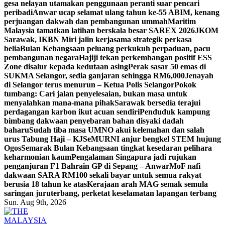
gesa nelayan utamakan penggunaan peranti suar pencari
peribadi
Anwar ucap selamat ulang tahun ke-55 ABIM, kenang
perjuangan dakwah dan pembangunan ummah
Maritim
Malaysia tamatkan latihan berskala besar SAREX 2026
JKOM
Sarawak, IKBN Miri jalin kerjasama strategik perkasa
belia
Bulan Kebangsaan peluang perkukuh perpaduan, pacu
pembangunan negara
Hajiji tekan perkembangan positif ESS
Zone disalur kepada kedutaan asing
Perak sasar 50 emas di
SUKMA Selangor, sedia ganjaran sehingga RM6,000
Jenayah
di Selangor terus menurun – Ketua Polis Selangor
Pokok
tumbang: Cari jalan penyelesaian, bukan masa untuk
menyalahkan mana-mana pihak
Sarawak bersedia terajui
perdagangan karbon ikut acuan sendiri
Penduduk kampung
bimbang dakwaan penyebaran bahan disyaki dadah
baharu
Sudah tiba masa UMNO akui kelemahan dan salah
urus Tabung Haji – KJ
SeMURNI anjur bengkel STEM hujung
Ogos
Semarak Bulan Kebangsaan tingkat kesedaran pelihara
keharmonian kaum
Pengalaman Singapura jadi rujukan
penganjuran F1 Bahrain GP di Sepang – Anwar
MoF nafi
dakwaan SARA RM100 sekali bayar untuk semua rakyat
berusia 18 tahun ke atas
Kerajaan arah MAG semak semula
saringan juruterbang, perketat keselamatan lapangan terbang
Sun. Aug 9th, 2026