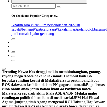
Search
for:
Or check our Popular Categories...
.khairin nisa
.kurikulum persekolahan 2027
[rn
sabah
#benteng
#justiceforzara
#kekalanwar
#polahdolokbaruma
jun
1 rumah 1 jalur gemilang
Trending News:
Kes denggi makin membimbangkan, gotong-
royong mega Aedes bakal dilaksana
PH sambut baik BN
terbuka runding kerusi di Melaka
Bersatu pertimbang lapor
ROS dakwaan keahlian dalam PN gugur automatik
Bapa lemas
cuba bantu anak jatuh kolam ikan
Gol Pavithran bawa
Malaysia ke separuh akhir Piala ASEAN
BN Melaka mahu
rundingan politik dihentikan di media sosial
JPM Hal Ehwal
Agama junjung titah Agong mengenai RCI Tabung Haji
Anwar
puji tindakan AKPS sita kontena disyaki bawa dagangan ke