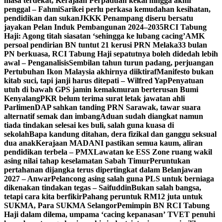
masa terdekat, Kerajaan Perpaduan kekal hingga akhir
penggal – Fahmi
Sarikei perlu perkasa kemudahan kesihatan,
pendidikan dan sukan
JKKK Penampang diseru bersatu
jayakan Pelan Induk Pembangunan 2024–2035
RCI Tabung
Haji: Agong titah siasatan ‘sehingga ke lubang cacing’
AMK
persoal pendirian BN tuntut 21 kerusi PRN Melaka
33 bulan
PN berkuasa, RCI Tabung Haji sepatutnya boleh didedah lebih
awal – Penganalisis
Sembilan tahun turun padang, perjuangan
Pertubuhan Ikon Malaysia akhirnya diiktiraf
Manifesto bukan
kitab suci, tapi janji harus ditepati – Wilfred Yap
Penyatuan
utuh di bawah GPS jamin kemakmuran berterusan Bumi
Kenyalang
PKR belum terima surat letak jawatan ahli
Parlimen
DAP sahkan tanding PRN Sarawak, tawar suara
alternatif semak dan imbang
Aduan sudah diangkat namun
tiada tindakan selesai kes buli, salah guna kuasa di
sekolah
Bapa kandung ditahan, dera fizikal dan ganggu seksual
dua anak
Kerajaan MADANI pastikan semua kaum, aliran
pendidikan terbela – PMX
Lawatan ke ESS Zone ruang wakil
asing nilai tahap keselamatan Sabah Timur
Peruntukan
pertahanan dijangka terus dipertingkat dalam Belanjawan
2027 – Anwar
Pelancong asing salah guna PLS untuk berniaga
dikenakan tindakan tegas – Saifuddin
Bukan salah bangsa,
tetapi cara kita berfikir
Pahang peruntuk RM12 juta untuk
SUKMA, Para SUKMA Selangor
Pemimpin BN RCI Tabung
Haji dalam dilema, umpama ‘cacing kepanasan’
TVET penuhi