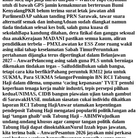
utuh di bawah GPS jamin kemakmuran berterusan Bumi
Kenyalang
PKR belum terima surat letak jawatan ahli
Parlimen
DAP sahkan tanding PRN Sarawak, tawar suara
alternatif semak dan imbang
Aduan sudah diangkat namun
tiada tindakan selesai kes buli, salah guna kuasa di
sekolah
Bapa kandung ditahan, dera fizikal dan ganggu seksual
dua anak
Kerajaan MADANI pastikan semua kaum, aliran
pendidikan terbela – PMX
Lawatan ke ESS Zone ruang wakil
asing nilai tahap keselamatan Sabah Timur
Peruntukan
pertahanan dijangka terus dipertingkat dalam Belanjawan
2027 – Anwar
Pelancong asing salah guna PLS untuk berniaga
dikenakan tindakan tegas – Saifuddin
Bukan salah bangsa,
tetapi cara kita berfikir
Pahang peruntuk RM12 juta untuk
SUKMA, Para SUKMA Selangor
Pemimpin BN RCI Tabung
Haji dalam dilema, umpama ‘cacing kepanasan’
TVET penuhi
keperluan tenaga kerja mahir industri, tepis persepsi pilihan
kedua
UNIMAS, CIDB bangun piawaian ujian tanah gambut
di Sarawak
HASiL mulakan siasatan cukai individu dikaitkan
laporan RCI Tabung Haji
Anwar utamakan kepentingan
pendeposit Tabung Haji mengatasi populariti politik
Jangan ada
lagi ‘tangan ghaib’ usik Tabung Haji – ABIM
Wujudkan
undang-undang khusus agar campur tangan politik dalam
Tabung Haji dapat dinoktahkan
Nurul Izzah lepas jawatan,
kita terima baik – Anwar
Pesantun 2026 jayakan misi perkasa