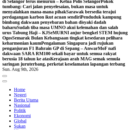
di Selangor terus menurun – Ketua Polis Selangor
Pokok
tumbang: Cari jalan penyelesaian, bukan masa untuk
menyalahkan mana-mana pihak
Sarawak bersedia terajui
perdagangan karbon ikut acuan sendiri
Penduduk kampung
bimbang dakwaan penyebaran bahan disyaki dadah
baharu
Sudah tiba masa UMNO akui kelemahan dan salah
urus Tabung Haji – KJ
SeMURNI anjur bengkel STEM hujung
Ogos
Semarak Bulan Kebangsaan tingkat kesedaran pelihara
keharmonian kaum
Pengalaman Singapura jadi rujukan
penganjuran F1 Bahrain GP di Sepang – Anwar
MoF nafi
dakwaan SARA RM100 sekali bayar untuk semua rakyat
berusia 18 tahun ke atas
Kerajaan arah MAG semak semula
saringan juruterbang, perketat keselamatan lapangan terbang
Sun. Aug 9th, 2026
Home
Negeri
Berita Utama
Nasional
Politik
Ekonomi
Global
Sukan