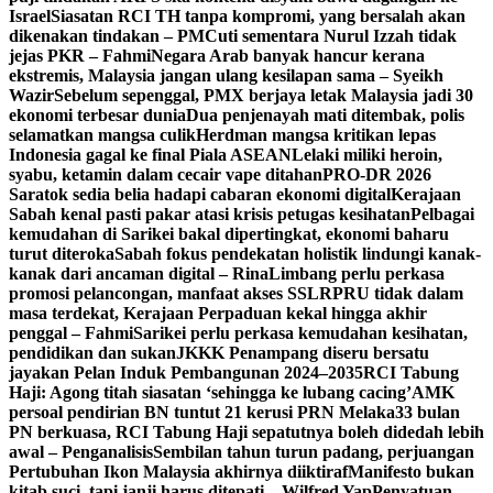
Israel
Siasatan RCI TH tanpa kompromi, yang bersalah akan
dikenakan tindakan – PM
Cuti sementara Nurul Izzah tidak
jejas PKR – Fahmi
Negara Arab banyak hancur kerana
ekstremis, Malaysia jangan ulang kesilapan sama – Syeikh
Wazir
Sebelum sepenggal, PMX berjaya letak Malaysia jadi 30
ekonomi terbesar dunia
Dua penjenayah mati ditembak, polis
selamatkan mangsa culik
Herdman mangsa kritikan lepas
Indonesia gagal ke final Piala ASEAN
Lelaki miliki heroin,
syabu, ketamin dalam cecair vape ditahan
PRO-DR 2026
Saratok sedia belia hadapi cabaran ekonomi digital
Kerajaan
Sabah kenal pasti pakar atasi krisis petugas kesihatan
Pelbagai
kemudahan di Sarikei bakal dipertingkat, ekonomi baharu
turut diteroka
Sabah fokus pendekatan holistik lindungi kanak-
kanak dari ancaman digital – Rina
Limbang perlu perkasa
promosi pelancongan, manfaat akses SSLR
PRU tidak dalam
masa terdekat, Kerajaan Perpaduan kekal hingga akhir
penggal – Fahmi
Sarikei perlu perkasa kemudahan kesihatan,
pendidikan dan sukan
JKKK Penampang diseru bersatu
jayakan Pelan Induk Pembangunan 2024–2035
RCI Tabung
Haji: Agong titah siasatan ‘sehingga ke lubang cacing’
AMK
persoal pendirian BN tuntut 21 kerusi PRN Melaka
33 bulan
PN berkuasa, RCI Tabung Haji sepatutnya boleh didedah lebih
awal – Penganalisis
Sembilan tahun turun padang, perjuangan
Pertubuhan Ikon Malaysia akhirnya diiktiraf
Manifesto bukan
kitab suci, tapi janji harus ditepati – Wilfred Yap
Penyatuan