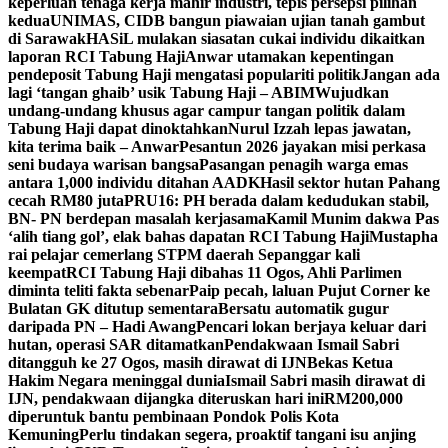
keperluan tenaga kerja mahir industri, tepis persepsi pilihan
kedua
UNIMAS, CIDB bangun piawaian ujian tanah gambut
di Sarawak
HASiL mulakan siasatan cukai individu dikaitkan
laporan RCI Tabung Haji
Anwar utamakan kepentingan
pendeposit Tabung Haji mengatasi populariti politik
Jangan ada
lagi ‘tangan ghaib’ usik Tabung Haji – ABIM
Wujudkan
undang-undang khusus agar campur tangan politik dalam
Tabung Haji dapat dinoktahkan
Nurul Izzah lepas jawatan,
kita terima baik – Anwar
Pesantun 2026 jayakan misi perkasa
seni budaya warisan bangsa
Pasangan penagih warga emas
antara 1,000 individu ditahan AADK
Hasil sektor hutan Pahang
cecah RM80 juta
PRU16: PH berada dalam kedudukan stabil,
BN- PN berdepan masalah kerjasama
Kamil Munim dakwa Pas
‘alih tiang gol’, elak bahas dapatan RCI Tabung Haji
Mustapha
rai pelajar cemerlang STPM daerah Sepanggar kali
keempat
RCI Tabung Haji dibahas 11 Ogos, Ahli Parlimen
diminta teliti fakta sebenar
Paip pecah, laluan Pujut Corner ke
Bulatan GK ditutup sementara
Bersatu automatik gugur
daripada PN – Hadi Awang
Pencari lokan berjaya keluar dari
hutan, operasi SAR ditamatkan
Pendakwaan Ismail Sabri
ditangguh ke 27 Ogos, masih dirawat di IJN
Bekas Ketua
Hakim Negara meninggal dunia
Ismail Sabri masih dirawat di
IJN, pendakwaan dijangka diteruskan hari ini
RM200,000
diperuntuk bantu pembinaan Pondok Polis Kota
Kemuning
Perlu tindakan segera, proaktif tangani isu anjing