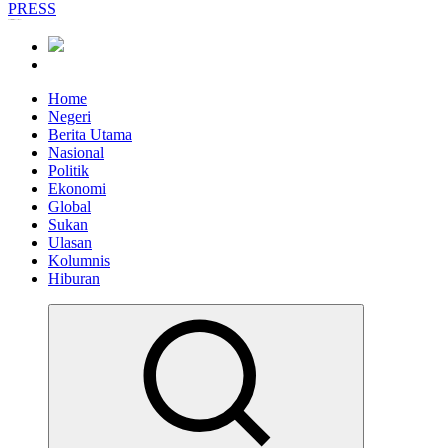
Informasi Berfakta Membuka Minda
Home
Negeri
Berita Utama
Nasional
Politik
Ekonomi
Global
Sukan
Ulasan
Kolumnis
Hiburan