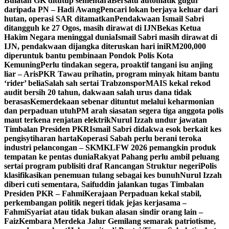
Bulatan GK ditutup sementara
Bersatu automatik gugur
daripada PN – Hadi Awang
Pencari lokan berjaya keluar dari
hutan, operasi SAR ditamatkan
Pendakwaan Ismail Sabri
ditangguh ke 27 Ogos, masih dirawat di IJN
Bekas Ketua
Hakim Negara meninggal dunia
Ismail Sabri masih dirawat di
IJN, pendakwaan dijangka diteruskan hari ini
RM200,000
diperuntuk bantu pembinaan Pondok Polis Kota
Kemuning
Perlu tindakan segera, proaktif tangani isu anjing
liar – Aris
PKR Tawau prihatin, program minyak hitam bantu
‘rider’ belia
Salah sah sertai Trabzonspor
MAIS kekal rekod
audit bersih 20 tahun, dakwaan salah urus dana tidak
berasas
Kemerdekaan sebenar dituntut melalui keharmonian
dan perpaduan utuh
PM arah siasatan segera tiga anggota polis
maut terkena renjatan elektrik
Nurul Izzah undur jawatan
Timbalan Presiden PKR
Ismail Sabri didakwa esok berkait kes
pengisytiharan harta
Koperasi Sabah perlu berani teroka
industri pelancongan – SKM
KLFW 2026 pemangkin produk
tempatan ke pentas dunia
Rakyat Pahang perlu ambil peluang
sertai program publisiti draf Rancangan Struktur negeri
Polis
klasifikasikan penemuan tulang sebagai kes bunuh
Nurul Izzah
diberi cuti sementara, Saifuddin jalankan tugas Timbalan
Presiden PKR – Fahmi
Kerajaan Perpaduan kekal stabil,
perkembangan politik negeri tidak jejas kerjasama –
Fahmi
Syariat atau tidak bukan alasan sindir orang lain –
Faiz
Kembara Merdeka Jalur Gemilang semarak patriotisme,