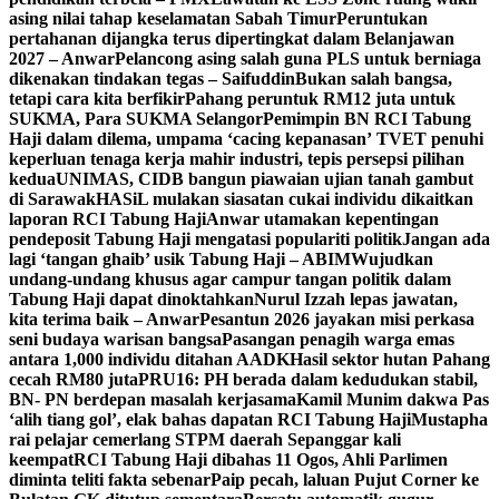
asing nilai tahap keselamatan Sabah Timur
Peruntukan
pertahanan dijangka terus dipertingkat dalam Belanjawan
2027 – Anwar
Pelancong asing salah guna PLS untuk berniaga
dikenakan tindakan tegas – Saifuddin
Bukan salah bangsa,
tetapi cara kita berfikir
Pahang peruntuk RM12 juta untuk
SUKMA, Para SUKMA Selangor
Pemimpin BN RCI Tabung
Haji dalam dilema, umpama ‘cacing kepanasan’
TVET penuhi
keperluan tenaga kerja mahir industri, tepis persepsi pilihan
kedua
UNIMAS, CIDB bangun piawaian ujian tanah gambut
di Sarawak
HASiL mulakan siasatan cukai individu dikaitkan
laporan RCI Tabung Haji
Anwar utamakan kepentingan
pendeposit Tabung Haji mengatasi populariti politik
Jangan ada
lagi ‘tangan ghaib’ usik Tabung Haji – ABIM
Wujudkan
undang-undang khusus agar campur tangan politik dalam
Tabung Haji dapat dinoktahkan
Nurul Izzah lepas jawatan,
kita terima baik – Anwar
Pesantun 2026 jayakan misi perkasa
seni budaya warisan bangsa
Pasangan penagih warga emas
antara 1,000 individu ditahan AADK
Hasil sektor hutan Pahang
cecah RM80 juta
PRU16: PH berada dalam kedudukan stabil,
BN- PN berdepan masalah kerjasama
Kamil Munim dakwa Pas
‘alih tiang gol’, elak bahas dapatan RCI Tabung Haji
Mustapha
rai pelajar cemerlang STPM daerah Sepanggar kali
keempat
RCI Tabung Haji dibahas 11 Ogos, Ahli Parlimen
diminta teliti fakta sebenar
Paip pecah, laluan Pujut Corner ke