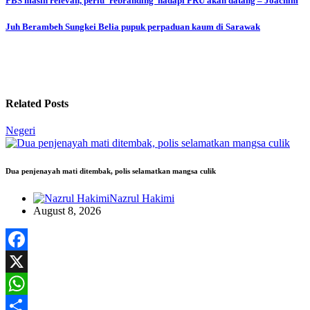
Post
PBS masih relevan, perlu ‘rebranding’ hadapi PRU akan datang – Joachim
navigation
Juh Berambeh Sungkei Belia pupuk perpaduan kaum di Sarawak
Related Posts
Negeri
Dua penjenayah mati ditembak, polis selamatkan mangsa culik
Nazrul Hakimi
August 8, 2026
Facebook
X
WhatsApp