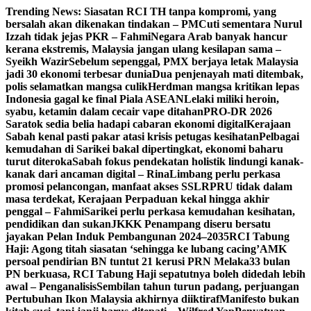
Skip
Trending News:
Siasatan RCI TH tanpa kompromi, yang
to
bersalah akan dikenakan tindakan – PM
Cuti sementara Nurul
content
Izzah tidak jejas PKR – Fahmi
Negara Arab banyak hancur
kerana ekstremis, Malaysia jangan ulang kesilapan sama –
Syeikh Wazir
Sebelum sepenggal, PMX berjaya letak Malaysia
jadi 30 ekonomi terbesar dunia
Dua penjenayah mati ditembak,
polis selamatkan mangsa culik
Herdman mangsa kritikan lepas
Indonesia gagal ke final Piala ASEAN
Lelaki miliki heroin,
syabu, ketamin dalam cecair vape ditahan
PRO-DR 2026
Saratok sedia belia hadapi cabaran ekonomi digital
Kerajaan
Sabah kenal pasti pakar atasi krisis petugas kesihatan
Pelbagai
kemudahan di Sarikei bakal dipertingkat, ekonomi baharu
turut diteroka
Sabah fokus pendekatan holistik lindungi kanak-
kanak dari ancaman digital – Rina
Limbang perlu perkasa
promosi pelancongan, manfaat akses SSLR
PRU tidak dalam
masa terdekat, Kerajaan Perpaduan kekal hingga akhir
penggal – Fahmi
Sarikei perlu perkasa kemudahan kesihatan,
pendidikan dan sukan
JKKK Penampang diseru bersatu
jayakan Pelan Induk Pembangunan 2024–2035
RCI Tabung
Haji: Agong titah siasatan ‘sehingga ke lubang cacing’
AMK
persoal pendirian BN tuntut 21 kerusi PRN Melaka
33 bulan
PN berkuasa, RCI Tabung Haji sepatutnya boleh didedah lebih
awal – Penganalisis
Sembilan tahun turun padang, perjuangan
Pertubuhan Ikon Malaysia akhirnya diiktiraf
Manifesto bukan