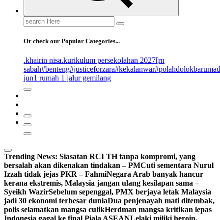
Search
for:
Or check our Popular Categories...
.khairin nisa
.kurikulum persekolahan 2027
[rn
sabah
#benteng
#justiceforzara
#kekalanwar
#polahdolokbaruma
jun
1 rumah 1 jalur gemilang
Trending News:
Siasatan RCI TH tanpa kompromi, yang
bersalah akan dikenakan tindakan – PM
Cuti sementara Nurul
Izzah tidak jejas PKR – Fahmi
Negara Arab banyak hancur
kerana ekstremis, Malaysia jangan ulang kesilapan sama –
Syeikh Wazir
Sebelum sepenggal, PMX berjaya letak Malaysia
jadi 30 ekonomi terbesar dunia
Dua penjenayah mati ditembak,
polis selamatkan mangsa culik
Herdman mangsa kritikan lepas
Indonesia gagal ke final Piala ASEAN
Lelaki miliki heroin,