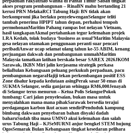
perpaduan rakyat
Hab wanita di Pantai Timur Sabah tingkat
akses program pembangunan – Rina
BN mahu bertanding 21
kerusi PRN Melaka
RCI Tabung Haji: BN tidak akan
berkompromi jika berlaku penyelewengan
Selangor teliti
tambah penerima HPIPT tahun depan, perhalusi tempoh
permohonan
Maritim Pahang rampas bot nelayan Vietnam,
hasil tangkapan
Akmal pertahankan tegur kelemahan projek
LRA Kedah, tolak budaya ‘business as usual’
Maritim Malaysia
gesa nelayan utamakan penggunaan peranti suar pencari
peribadi
Anwar ucap selamat ulang tahun ke-55 ABIM, kenang
perjuangan dakwah dan pembangunan ummah
Maritim
Malaysia tamatkan latihan berskala besar SAREX 2026
JKOM
Sarawak, IKBN Miri jalin kerjasama strategik perkasa
belia
Bulan Kebangsaan peluang perkukuh perpaduan, pacu
pembangunan negara
Hajiji tekan perkembangan positif ESS
Zone disalur kepada kedutaan asing
Perak sasar 50 emas di
SUKMA Selangor, sedia ganjaran sehingga RM6,000
Jenayah
di Selangor terus menurun – Ketua Polis Selangor
Pokok
tumbang: Cari jalan penyelesaian, bukan masa untuk
menyalahkan mana-mana pihak
Sarawak bersedia terajui
perdagangan karbon ikut acuan sendiri
Penduduk kampung
bimbang dakwaan penyebaran bahan disyaki dadah
baharu
Sudah tiba masa UMNO akui kelemahan dan salah
urus Tabung Haji – KJ
SeMURNI anjur bengkel STEM hujung
Ogos
Semarak Bulan Kebangsaan tingkat kesedaran pelihara