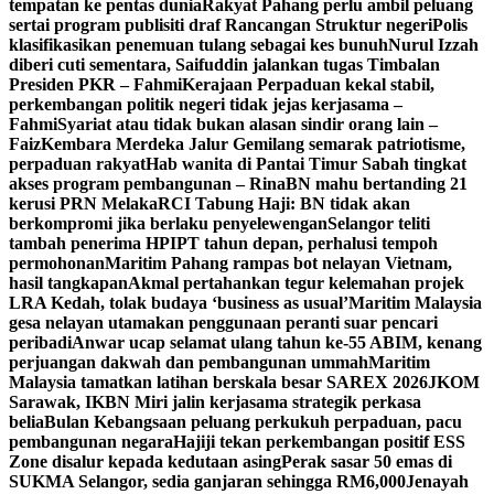
tempatan ke pentas dunia
Rakyat Pahang perlu ambil peluang
sertai program publisiti draf Rancangan Struktur negeri
Polis
klasifikasikan penemuan tulang sebagai kes bunuh
Nurul Izzah
diberi cuti sementara, Saifuddin jalankan tugas Timbalan
Presiden PKR – Fahmi
Kerajaan Perpaduan kekal stabil,
perkembangan politik negeri tidak jejas kerjasama –
Fahmi
Syariat atau tidak bukan alasan sindir orang lain –
Faiz
Kembara Merdeka Jalur Gemilang semarak patriotisme,
perpaduan rakyat
Hab wanita di Pantai Timur Sabah tingkat
akses program pembangunan – Rina
BN mahu bertanding 21
kerusi PRN Melaka
RCI Tabung Haji: BN tidak akan
berkompromi jika berlaku penyelewengan
Selangor teliti
tambah penerima HPIPT tahun depan, perhalusi tempoh
permohonan
Maritim Pahang rampas bot nelayan Vietnam,
hasil tangkapan
Akmal pertahankan tegur kelemahan projek
LRA Kedah, tolak budaya ‘business as usual’
Maritim Malaysia
gesa nelayan utamakan penggunaan peranti suar pencari
peribadi
Anwar ucap selamat ulang tahun ke-55 ABIM, kenang
perjuangan dakwah dan pembangunan ummah
Maritim
Malaysia tamatkan latihan berskala besar SAREX 2026
JKOM
Sarawak, IKBN Miri jalin kerjasama strategik perkasa
belia
Bulan Kebangsaan peluang perkukuh perpaduan, pacu
pembangunan negara
Hajiji tekan perkembangan positif ESS
Zone disalur kepada kedutaan asing
Perak sasar 50 emas di
SUKMA Selangor, sedia ganjaran sehingga RM6,000
Jenayah