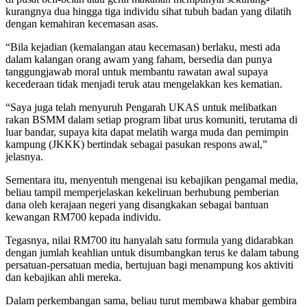
kurangnya dua hingga tiga individu sihat tubuh badan yang dilatih
dengan kemahiran kecemasan asas.
“Bila kejadian (kemalangan atau kecemasan) berlaku, mesti ada
dalam kalangan orang awam yang faham, bersedia dan punya
tanggungjawab moral untuk membantu rawatan awal supaya
kecederaan tidak menjadi teruk atau mengelakkan kes kematian.
“Saya juga telah menyuruh Pengarah UKAS untuk melibatkan
rakan BSMM dalam setiap program libat urus komuniti, terutama di
luar bandar, supaya kita dapat melatih warga muda dan pemimpin
kampung (JKKK) bertindak sebagai pasukan respons awal,”
jelasnya.
Sementara itu, menyentuh mengenai isu kebajikan pengamal media,
beliau tampil memperjelaskan kekeliruan berhubung pemberian
dana oleh kerajaan negeri yang disangkakan sebagai bantuan
kewangan RM700 kepada individu.
Tegasnya, nilai RM700 itu hanyalah satu formula yang didarabkan
dengan jumlah keahlian untuk disumbangkan terus ke dalam tabung
persatuan-persatuan media, bertujuan bagi menampung kos aktiviti
dan kebajikan ahli mereka.
Dalam perkembangan sama, beliau turut membawa khabar gembira