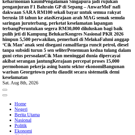
keharmonian kaum
Pengalaman Singapura jadi rujukan
penganjuran F1 Bahrain GP di Sepang – Anwar
MoF nafi
dakwaan SARA RM100 sekali bayar untuk semua rakyat
berusia 18 tahun ke atas
Kerajaan arah MAG semak semula
saringan juruterbang, perketat keselamatan lapangan
terbang
Peruntukan segera RM30,000 diluluskan bagi baik
pulih jeti di Kampung Belukar
Kongres Nasional PKR 2026
himpun 5,500 perwakilan, pemerhati di Melaka
Fahmi anggap
‘Cik Man’ anak seni disegani ramai
Harga runcit petrol, diesel
tanpa subsidi turun 5 sen seliter
Penemuan kedua tulang dalam
guni cetus persoalan
Cik Man meninggal dunia dipercayai
akibat serangan jantung
Kerajaan percepat proses 15,000
permohonan pekerja asing bantu sektor ekonomi
Bangunan
warisan Georgetown perlu diaudit secara sistematik demi
keselamatan
Sat. Aug 8th, 2026
Home
Negeri
Berita Utama
Nasional
Politik
Ekonomi