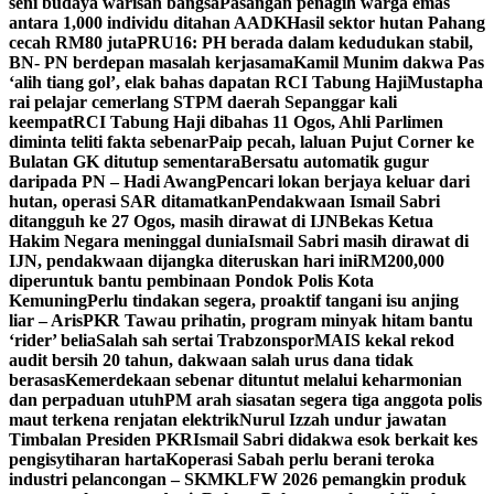
seni budaya warisan bangsa
Pasangan penagih warga emas
antara 1,000 individu ditahan AADK
Hasil sektor hutan Pahang
cecah RM80 juta
PRU16: PH berada dalam kedudukan stabil,
BN- PN berdepan masalah kerjasama
Kamil Munim dakwa Pas
‘alih tiang gol’, elak bahas dapatan RCI Tabung Haji
Mustapha
rai pelajar cemerlang STPM daerah Sepanggar kali
keempat
RCI Tabung Haji dibahas 11 Ogos, Ahli Parlimen
diminta teliti fakta sebenar
Paip pecah, laluan Pujut Corner ke
Bulatan GK ditutup sementara
Bersatu automatik gugur
daripada PN – Hadi Awang
Pencari lokan berjaya keluar dari
hutan, operasi SAR ditamatkan
Pendakwaan Ismail Sabri
ditangguh ke 27 Ogos, masih dirawat di IJN
Bekas Ketua
Hakim Negara meninggal dunia
Ismail Sabri masih dirawat di
IJN, pendakwaan dijangka diteruskan hari ini
RM200,000
diperuntuk bantu pembinaan Pondok Polis Kota
Kemuning
Perlu tindakan segera, proaktif tangani isu anjing
liar – Aris
PKR Tawau prihatin, program minyak hitam bantu
‘rider’ belia
Salah sah sertai Trabzonspor
MAIS kekal rekod
audit bersih 20 tahun, dakwaan salah urus dana tidak
berasas
Kemerdekaan sebenar dituntut melalui keharmonian
dan perpaduan utuh
PM arah siasatan segera tiga anggota polis
maut terkena renjatan elektrik
Nurul Izzah undur jawatan
Timbalan Presiden PKR
Ismail Sabri didakwa esok berkait kes
pengisytiharan harta
Koperasi Sabah perlu berani teroka
industri pelancongan – SKM
KLFW 2026 pemangkin produk