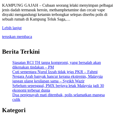
Share
KAMPUNG GAJAH – Cubaan seorang lelaki menyimpan pelbagai
jenis dadah termasuk heroin, methamphetamine dan cecair vape
disyaki mengandungi ketamin terbongkar selepas diserbu polis di
sebuah rumah di Kampung Teluk Saga,…
Lebih lanjut
teruskan membaca
Berita Terkini
Siasatan RCI TH tanpa kompromi, yang bersalah akan
dikenakan tindakan – PM
Cuti sementara Nurul Izzah tidak jejas PKR – Fahmi
Negara Arab banyak hancur kerana ekstremis, Malaysia
jangan ulang kesilapan sama – Syeikh Wazir
Sebelum sepenggal, PMX berjaya letak Malaysia jadi 30
ekonomi terbesar dunia
Dua penjenayah mati ditembak, polis selamatkan mangsa
culik
Kategori