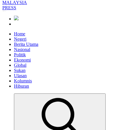
Informasi Berfakta Membuka Minda
Home
Negeri
Berita Utama
Nasional
Politik
Ekonomi
Global
Sukan
Ulasan
Kolumnis
Hiburan