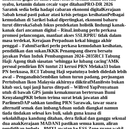
syabu, ketamin dalam cecair vape ditahan
PRO-DR 2026
Saratok sedia belia hadapi cabaran ekonomi digital
Kerajaan
Sabah kenal pasti pakar atasi krisis petugas kesihatan
Pelbagai
kemudahan di Sarikei bakal dipertingkat, ekonomi baharu
turut diteroka
Sabah fokus pendekatan holistik lindungi kanak-
kanak dari ancaman digital – Rina
Limbang perlu perkasa
promosi pelancongan, manfaat akses SSLR
PRU tidak dalam
masa terdekat, Kerajaan Perpaduan kekal hingga akhir
penggal – Fahmi
Sarikei perlu perkasa kemudahan kesihatan,
pendidikan dan sukan
JKKK Penampang diseru bersatu
jayakan Pelan Induk Pembangunan 2024–2035
RCI Tabung
Haji: Agong titah siasatan ‘sehingga ke lubang cacing’
AMK
persoal pendirian BN tuntut 21 kerusi PRN Melaka
33 bulan
PN berkuasa, RCI Tabung Haji sepatutnya boleh didedah lebih
awal – Penganalisis
Sembilan tahun turun padang, perjuangan
Pertubuhan Ikon Malaysia akhirnya diiktiraf
Manifesto bukan
kitab suci, tapi janji harus ditepati – Wilfred Yap
Penyatuan
utuh di bawah GPS jamin kemakmuran berterusan Bumi
Kenyalang
PKR belum terima surat letak jawatan ahli
Parlimen
DAP sahkan tanding PRN Sarawak, tawar suara
alternatif semak dan imbang
Aduan sudah diangkat namun
tiada tindakan selesai kes buli, salah guna kuasa di
sekolah
Bapa kandung ditahan, dera fizikal dan ganggu seksual
dua anak
Kerajaan MADANI pastikan semua kaum, aliran
pendidikan terbela – PMX
Lawatan ke ESS Zone ruang wakil