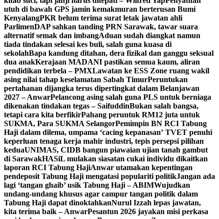
kitab suci, tapi janji harus ditepati – Wilfred Yap
Penyatuan
utuh di bawah GPS jamin kemakmuran berterusan Bumi
Kenyalang
PKR belum terima surat letak jawatan ahli
Parlimen
DAP sahkan tanding PRN Sarawak, tawar suara
alternatif semak dan imbang
Aduan sudah diangkat namun
tiada tindakan selesai kes buli, salah guna kuasa di
sekolah
Bapa kandung ditahan, dera fizikal dan ganggu seksual
dua anak
Kerajaan MADANI pastikan semua kaum, aliran
pendidikan terbela – PMX
Lawatan ke ESS Zone ruang wakil
asing nilai tahap keselamatan Sabah Timur
Peruntukan
pertahanan dijangka terus dipertingkat dalam Belanjawan
2027 – Anwar
Pelancong asing salah guna PLS untuk berniaga
dikenakan tindakan tegas – Saifuddin
Bukan salah bangsa,
tetapi cara kita berfikir
Pahang peruntuk RM12 juta untuk
SUKMA, Para SUKMA Selangor
Pemimpin BN RCI Tabung
Haji dalam dilema, umpama ‘cacing kepanasan’
TVET penuhi
keperluan tenaga kerja mahir industri, tepis persepsi pilihan
kedua
UNIMAS, CIDB bangun piawaian ujian tanah gambut
di Sarawak
HASiL mulakan siasatan cukai individu dikaitkan
laporan RCI Tabung Haji
Anwar utamakan kepentingan
pendeposit Tabung Haji mengatasi populariti politik
Jangan ada
lagi ‘tangan ghaib’ usik Tabung Haji – ABIM
Wujudkan
undang-undang khusus agar campur tangan politik dalam
Tabung Haji dapat dinoktahkan
Nurul Izzah lepas jawatan,
kita terima baik – Anwar
Pesantun 2026 jayakan misi perkasa