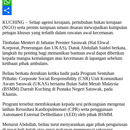
X
WhatsApp
Share
KUCHING – Setiap agensi kerajaan, pertubuhan bukan kerajaan
(NGO) serta premis tumpuan umum disaran mewujudkan kumpulan
petugas khusus yang terlatih dalam rawatan awal kecemasan.
Timbalan Menteri di Jabatan Premier Sarawak (Hal Ehwal
Korporat, Penerangan dan UKAS), Datuk Abdullah Saidol berkata,
langkah itu penting bagi memastikan bantuan awal dapat diberikan
kepada mangsa kemalangan atau kecemasan di lapangan sebelum
ketibaan pihak ambulans.
Beliau berkata demikian ketika hadir pada Program Sentuhan
Prihatin: Corporate Social Responsibility (CSR) Unit Komunikasi
Awam Sarawak (UKAS) bersama Bulan Sabit Merah Malaysia
(BSMM) Daerah Kuching di Pustaka Negeri Sarawak, pada
Khamis.
Program tersebut memfokuskan kepada sesi perkongsian mengenai
latihan Resusitasi Kardiopulmonari (CPR) serta penggunaan
Automated External Defibrillator (AED) oleh pihak BSMM.
Menurut Abdullah, beliau turut menyarankan agar pihak pengurusan
di pusat beli-belah atau gerai makanan mempunyai sekurang-