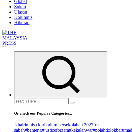
Global
Sukan
Ulasan
Kolumnis
Hiburan
Informasi Berfakta Membuka Minda
Search
for:
Or check our Popular Categories...
.khairin nisa
.kurikulum persekolahan 2027
[rn
sabah
#benteng
#justiceforzara
#kekalanwar
#polahdolokbaruma