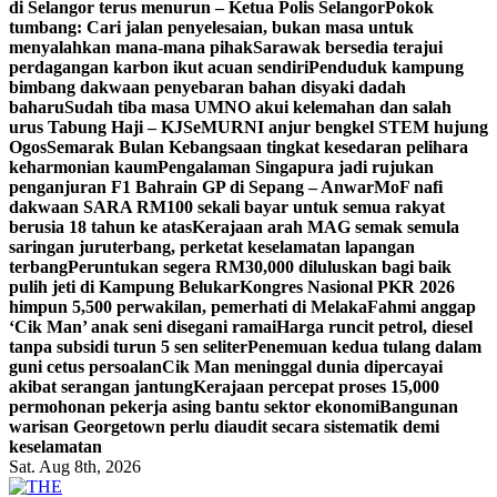
di Selangor terus menurun – Ketua Polis Selangor
Pokok
tumbang: Cari jalan penyelesaian, bukan masa untuk
menyalahkan mana-mana pihak
Sarawak bersedia terajui
perdagangan karbon ikut acuan sendiri
Penduduk kampung
bimbang dakwaan penyebaran bahan disyaki dadah
baharu
Sudah tiba masa UMNO akui kelemahan dan salah
urus Tabung Haji – KJ
SeMURNI anjur bengkel STEM hujung
Ogos
Semarak Bulan Kebangsaan tingkat kesedaran pelihara
keharmonian kaum
Pengalaman Singapura jadi rujukan
penganjuran F1 Bahrain GP di Sepang – Anwar
MoF nafi
dakwaan SARA RM100 sekali bayar untuk semua rakyat
berusia 18 tahun ke atas
Kerajaan arah MAG semak semula
saringan juruterbang, perketat keselamatan lapangan
terbang
Peruntukan segera RM30,000 diluluskan bagi baik
pulih jeti di Kampung Belukar
Kongres Nasional PKR 2026
himpun 5,500 perwakilan, pemerhati di Melaka
Fahmi anggap
‘Cik Man’ anak seni disegani ramai
Harga runcit petrol, diesel
tanpa subsidi turun 5 sen seliter
Penemuan kedua tulang dalam
guni cetus persoalan
Cik Man meninggal dunia dipercayai
akibat serangan jantung
Kerajaan percepat proses 15,000
permohonan pekerja asing bantu sektor ekonomi
Bangunan
warisan Georgetown perlu diaudit secara sistematik demi
keselamatan
Sat. Aug 8th, 2026