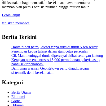
dilaksanakan bagi memastikan keselamatan awam terutama
membabitkan premis berusia puluhan hingga ratusan tahun.…
Lebih lanjut
teruskan membaca
Berita Terkini
Harga runcit petrol, diesel tanpa subsidi turun 5 sen seliter
Penemuan kedua tulang dalam guni cetus persoalan
Cik Man meninggal dunia dipercayai akibat serangan jantung
Kerajaan percepat proses 15,000 permohonan pekerja asing
bantu sektor ekonomi
Bangunan warisan Georgetown perlu diaudit secara
sistematik demi keselamatan
Kategori
Berita Utama
Ekonomi
Global
Hiburan