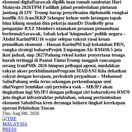
ekonomi digital
Sarawak dipilih tuan rumah sambutan Hari
Malaysia 2026
TPM Fadillah jalani pembedahan pintasan
jantung di IJN
Trump harap penyelesaian diplomatik rungkai
konflik AS-Iran
JKKP Selangor keluar notis larangan tapak
bina kilang susulan dua pekerja maut
Dr Dzulkefly gesa
penganjur RXZ Members utamakan pesanan pemanduan
berhemah
Sarawak, Sabah kekal ‘kingmaker’ politik negara –
Abdul Karim
PRU16 wajar selepas rakyat rasai kesan
pemulihan ekonomi – Hassan Karim
PH kaji kekalahan PRN,
rangka strategi baharu
Projek Empangan Air RM450.5 juta
ikut jadual, siap 2027
Pahang rekod kadar penyertaan tenaga
buruh tertinggi di Pantai Timur
Trump tangguh rancangan
serang Iran
PMK 2026 himpun pelbagai agensi, mudahkan
rakyat akses perkhidmatan
Program MADANI Kita dekatkan
rakyat dengan kerajaan, perkukuh perpaduan – Mohamad
Sabu
Pahang sedia terus sokongan perkembangan seni
silat
Negeri Sembilan cuti peristiwa esok – MB
JPJ akan
tingkatkan lagi MyJPJ dengan pelbagai ciri baharu
Kren RM70
juta tingkat infrastruktur pelabuhan, sokong pertumbuhan
ekonomi Sabah
Dua kren dermaga baharu tingkat kecekapan
operasi Pelabuhan Tawau
Thu. Aug 6th, 2026