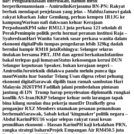
liar: Penguatkuasaan diteruskan, namun mesti
berperikemanusiaan – Amirudin
Kerjasama BN-PN: Rakyat
berhak mendapat penjelasan yang jelas – Mahfuz
Jamawi galak
rakyat kibarkan Jalur Gemilang, perluas kempen 1R1JG ke
kampung
Warisan nafi dakwaan keluar Kerajaan
Perpaduan
KPM salur RM12.3 juta perkasa 123 sekolah di
Perak
Pemimpin politik perlu hormat peranan institusi Raja –
Syahredzan
Hari Wanita Saratok sasar perkasa wanita dalam
ekonomi digital
Polis tumpas pengedaran lebih 329kg dadah
bernilai hampir RM18 juta
Rohingya: Selangor selaras
tindakan bersama PBT, JIM dan agensi berkaitan
Infantino
bakal terlepas gaji lumayan
Status kekosongan kerusi DUN
Selangor keputusan Speaker, bukan kerajaan negeri –
Amirudin
Juruteknik didakwa pandu melulu punca tiga
maut
Wanita luar bandar Telang Usan digesa rebut peluang
ekonomi digital
Sarawak dipilih tuan rumah sambutan Hari
Malaysia 2026
TPM Fadillah jalani pembedahan pintasan
jantung di IJN
Trump harap penyelesaian diplomatik rungkai
konflik AS-Iran
JKKP Selangor keluar notis larangan tapak
bina kilang susulan dua pekerja maut
Dr Dzulkefly gesa
penganjur RXZ Members utamakan pesanan pemanduan
berhemah
Sarawak, Sabah kekal ‘kingmaker’ politik negara –
Abdul Karim
PRU16 wajar selepas rakyat rasai kesan
pemulihan ekonomi – Hassan Karim
PH kaji kekalahan PRN,
rangka strategi baharu
Projek Empangan Air RM450.5 juta