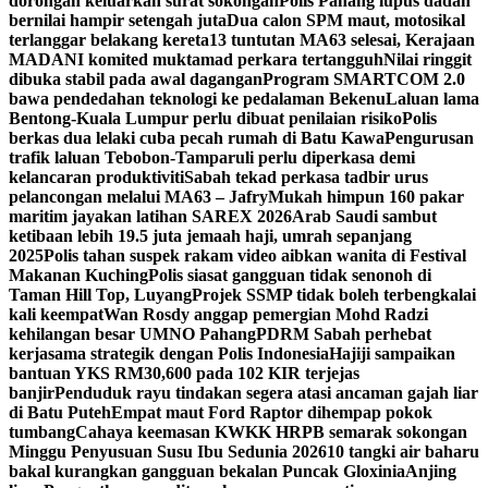
dorongan keluarkan surat sokongan
Polis Pahang lupus dadah
bernilai hampir setengah juta
Dua calon SPM maut, motosikal
terlanggar belakang kereta
13 tuntutan MA63 selesai, Kerajaan
MADANI komited muktamad perkara tertangguh
Nilai ringgit
dibuka stabil pada awal dagangan
Program SMARTCOM 2.0
bawa pendedahan teknologi ke pedalaman Bekenu
Laluan lama
Bentong-Kuala Lumpur perlu dibuat penilaian risiko
Polis
berkas dua lelaki cuba pecah rumah di Batu Kawa
Pengurusan
trafik laluan Tebobon-Tamparuli perlu diperkasa demi
kelancaran produktiviti
Sabah tekad perkasa tadbir urus
pelancongan melalui MA63 – Jafry
Mukah himpun 160 pakar
maritim jayakan latihan SAREX 2026
Arab Saudi sambut
ketibaan lebih 19.5 juta jemaah haji, umrah sepanjang
2025
Polis tahan suspek rakam video aibkan wanita di Festival
Makanan Kuching
Polis siasat gangguan tidak senonoh di
Taman Hill Top, Luyang
Projek SSMP tidak boleh terbengkalai
kali keempat
Wan Rosdy anggap pemergian Mohd Radzi
kehilangan besar UMNO Pahang
PDRM Sabah perhebat
kerjasama strategik dengan Polis Indonesia
Hajiji sampaikan
bantuan YKS RM30,600 pada 102 KIR terjejas
banjir
Penduduk rayu tindakan segera atasi ancaman gajah liar
di Batu Puteh
Empat maut Ford Raptor dihempap pokok
tumbang
Cahaya keemasan KWKK HRPB semarak sokongan
Minggu Penyusuan Susu Ibu Sedunia 2026
10 tangki air baharu
bakal kurangkan gangguan bekalan Puncak Gloxinia
Anjing