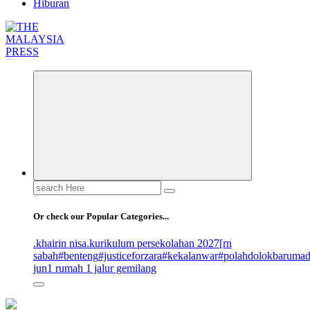
Hiburan
Informasi Berfakta Membuka Minda
Search
for:
Or check our Popular Categories...
.khairin nisa
.kurikulum persekolahan 2027
[rn
sabah
#benteng
#justiceforzara
#kekalanwar
#polahdolokbaruma
jun
1 rumah 1 jalur gemilang