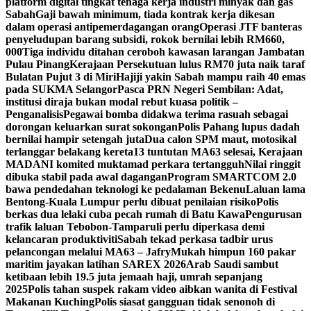
platform digital tingkat tenaga kerja industri minyak dan gas
Sabah
Gaji bawah minimum, tiada kontrak kerja dikesan
dalam operasi antipemerdagangan orang
Operasi JTF banteras
penyeludupan barang subsidi, rokok bernilai lebih RM660,
000
Tiga individu ditahan ceroboh kawasan larangan Jambatan
Pulau Pinang
Kerajaan Persekutuan lulus RM70 juta naik taraf
Bulatan Pujut 3 di Miri
Hajiji yakin Sabah mampu raih 40 emas
pada SUKMA Selangor
Pasca PRN Negeri Sembilan: Adat,
institusi diraja bukan modal rebut kuasa politik –
Penganalisis
Pegawai bomba didakwa terima rasuah sebagai
dorongan keluarkan surat sokongan
Polis Pahang lupus dadah
bernilai hampir setengah juta
Dua calon SPM maut, motosikal
terlanggar belakang kereta
13 tuntutan MA63 selesai, Kerajaan
MADANI komited muktamad perkara tertangguh
Nilai ringgit
dibuka stabil pada awal dagangan
Program SMARTCOM 2.0
bawa pendedahan teknologi ke pedalaman Bekenu
Laluan lama
Bentong-Kuala Lumpur perlu dibuat penilaian risiko
Polis
berkas dua lelaki cuba pecah rumah di Batu Kawa
Pengurusan
trafik laluan Tebobon-Tamparuli perlu diperkasa demi
kelancaran produktiviti
Sabah tekad perkasa tadbir urus
pelancongan melalui MA63 – Jafry
Mukah himpun 160 pakar
maritim jayakan latihan SAREX 2026
Arab Saudi sambut
ketibaan lebih 19.5 juta jemaah haji, umrah sepanjang
2025
Polis tahan suspek rakam video aibkan wanita di Festival
Makanan Kuching
Polis siasat gangguan tidak senonoh di