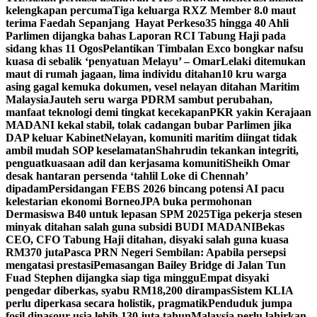
kelengkapan percuma
Tiga keluarga RXZ Member 8.0 maut
terima Faedah Sepanjang Hayat Perkeso
35 hingga 40 Ahli
Parlimen dijangka bahas Laporan RCI Tabung Haji pada
sidang khas 11 Ogos
Pelantikan Timbalan Exco bongkar nafsu
kuasa di sebalik ‘penyatuan Melayu’ – Omar
Lelaki ditemukan
maut di rumah jagaan, lima individu ditahan
10 kru warga
asing gagal kemuka dokumen, vesel nelayan ditahan Maritim
Malaysia
Jauteh seru warga PDRM sambut perubahan,
manfaat teknologi demi tingkat kecekapan
PKR yakin Kerajaan
MADANI kekal stabil, tolak cadangan bubar Parlimen jika
DAP keluar Kabinet
Nelayan, komuniti maritim diingat tidak
ambil mudah SOP keselamatan
Shahrudin tekankan integriti,
penguatkuasaan adil dan kerjasama komuniti
Sheikh Omar
desak hantaran persenda ‘tahlil Loke di Chennah’
dipadam
Persidangan FEBS 2026 bincang potensi AI pacu
kelestarian ekonomi Borneo
JPA buka permohonan
Dermasiswa B40 untuk lepasan SPM 2025
Tiga pekerja stesen
minyak ditahan salah guna subsidi BUDI MADANI
Bekas
CEO, CFO Tabung Haji ditahan, disyaki salah guna kuasa
RM370 juta
Pasca PRN Negeri Sembilan: Apabila persepsi
mengatasi prestasi
Pemasangan Bailey Bridge di Jalan Tun
Fuad Stephen dijangka siap tiga minggu
Empat disyaki
pengedar diberkas, syabu RM18,200 dirampas
Sistem KLIA
perlu diperkasa secara holistik, pragmatik
Penduduk jumpa
fosil dinasour usia lebih 130 juta tahun
Malaysia perlu lahirkan