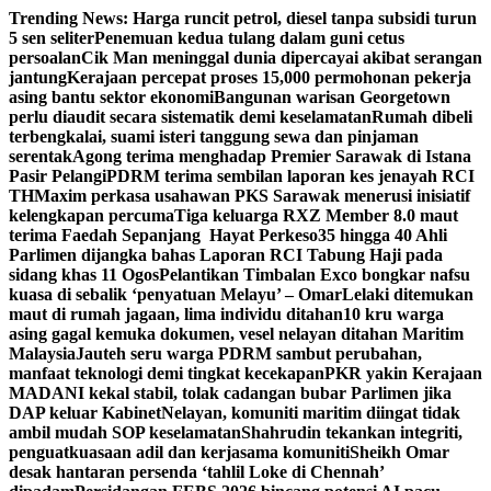
Skip
Trending News:
Harga runcit petrol, diesel tanpa subsidi turun
to
5 sen seliter
Penemuan kedua tulang dalam guni cetus
content
persoalan
Cik Man meninggal dunia dipercayai akibat serangan
jantung
Kerajaan percepat proses 15,000 permohonan pekerja
asing bantu sektor ekonomi
Bangunan warisan Georgetown
perlu diaudit secara sistematik demi keselamatan
Rumah dibeli
terbengkalai, suami isteri tanggung sewa dan pinjaman
serentak
Agong terima menghadap Premier Sarawak di Istana
Pasir Pelangi
PDRM terima sembilan laporan kes jenayah RCI
TH
Maxim perkasa usahawan PKS Sarawak menerusi inisiatif
kelengkapan percuma
Tiga keluarga RXZ Member 8.0 maut
terima Faedah Sepanjang Hayat Perkeso
35 hingga 40 Ahli
Parlimen dijangka bahas Laporan RCI Tabung Haji pada
sidang khas 11 Ogos
Pelantikan Timbalan Exco bongkar nafsu
kuasa di sebalik ‘penyatuan Melayu’ – Omar
Lelaki ditemukan
maut di rumah jagaan, lima individu ditahan
10 kru warga
asing gagal kemuka dokumen, vesel nelayan ditahan Maritim
Malaysia
Jauteh seru warga PDRM sambut perubahan,
manfaat teknologi demi tingkat kecekapan
PKR yakin Kerajaan
MADANI kekal stabil, tolak cadangan bubar Parlimen jika
DAP keluar Kabinet
Nelayan, komuniti maritim diingat tidak
ambil mudah SOP keselamatan
Shahrudin tekankan integriti,
penguatkuasaan adil dan kerjasama komuniti
Sheikh Omar
desak hantaran persenda ‘tahlil Loke di Chennah’