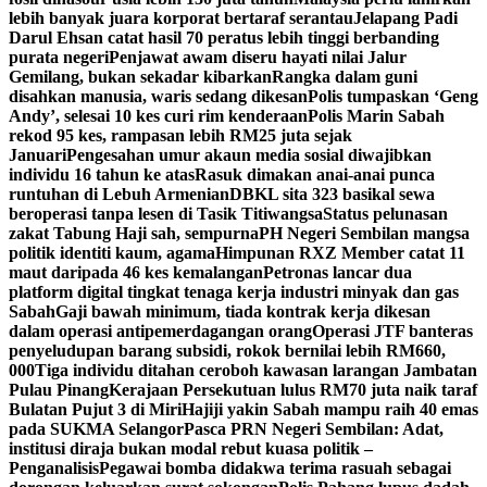
lebih banyak juara korporat bertaraf serantau
Jelapang Padi
Darul Ehsan catat hasil 70 peratus lebih tinggi berbanding
purata negeri
Penjawat awam diseru hayati nilai Jalur
Gemilang, bukan sekadar kibarkan
Rangka dalam guni
disahkan manusia, waris sedang dikesan
Polis tumpaskan ‘Geng
Andy’, selesai 10 kes curi rim kenderaan
Polis Marin Sabah
rekod 95 kes, rampasan lebih RM25 juta sejak
Januari
Pengesahan umur akaun media sosial diwajibkan
individu 16 tahun ke atas
Rasuk dimakan anai-anai punca
runtuhan di Lebuh Armenian
DBKL sita 323 basikal sewa
beroperasi tanpa lesen di Tasik Titiwangsa
Status pelunasan
zakat Tabung Haji sah, sempurna
PH Negeri Sembilan mangsa
politik identiti kaum, agama
Himpunan RXZ Member catat 11
maut daripada 46 kes kemalangan
Petronas lancar dua
platform digital tingkat tenaga kerja industri minyak dan gas
Sabah
Gaji bawah minimum, tiada kontrak kerja dikesan
dalam operasi antipemerdagangan orang
Operasi JTF banteras
penyeludupan barang subsidi, rokok bernilai lebih RM660,
000
Tiga individu ditahan ceroboh kawasan larangan Jambatan
Pulau Pinang
Kerajaan Persekutuan lulus RM70 juta naik taraf
Bulatan Pujut 3 di Miri
Hajiji yakin Sabah mampu raih 40 emas
pada SUKMA Selangor
Pasca PRN Negeri Sembilan: Adat,
institusi diraja bukan modal rebut kuasa politik –
Penganalisis
Pegawai bomba didakwa terima rasuah sebagai