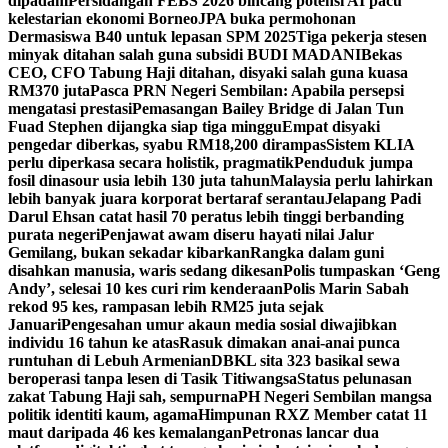
dipadam
Persidangan FEBS 2026 bincang potensi AI pacu
kelestarian ekonomi Borneo
JPA buka permohonan
Dermasiswa B40 untuk lepasan SPM 2025
Tiga pekerja stesen
minyak ditahan salah guna subsidi BUDI MADANI
Bekas
CEO, CFO Tabung Haji ditahan, disyaki salah guna kuasa
RM370 juta
Pasca PRN Negeri Sembilan: Apabila persepsi
mengatasi prestasi
Pemasangan Bailey Bridge di Jalan Tun
Fuad Stephen dijangka siap tiga minggu
Empat disyaki
pengedar diberkas, syabu RM18,200 dirampas
Sistem KLIA
perlu diperkasa secara holistik, pragmatik
Penduduk jumpa
fosil dinasour usia lebih 130 juta tahun
Malaysia perlu lahirkan
lebih banyak juara korporat bertaraf serantau
Jelapang Padi
Darul Ehsan catat hasil 70 peratus lebih tinggi berbanding
purata negeri
Penjawat awam diseru hayati nilai Jalur
Gemilang, bukan sekadar kibarkan
Rangka dalam guni
disahkan manusia, waris sedang dikesan
Polis tumpaskan ‘Geng
Andy’, selesai 10 kes curi rim kenderaan
Polis Marin Sabah
rekod 95 kes, rampasan lebih RM25 juta sejak
Januari
Pengesahan umur akaun media sosial diwajibkan
individu 16 tahun ke atas
Rasuk dimakan anai-anai punca
runtuhan di Lebuh Armenian
DBKL sita 323 basikal sewa
beroperasi tanpa lesen di Tasik Titiwangsa
Status pelunasan
zakat Tabung Haji sah, sempurna
PH Negeri Sembilan mangsa
politik identiti kaum, agama
Himpunan RXZ Member catat 11
maut daripada 46 kes kemalangan
Petronas lancar dua