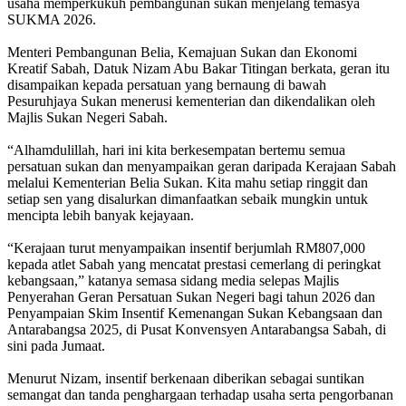
usaha memperkukuh pembangunan sukan menjelang temasya
SUKMA 2026.
Menteri Pembangunan Belia, Kemajuan Sukan dan Ekonomi
Kreatif Sabah, Datuk Nizam Abu Bakar Titingan berkata, geran itu
disampaikan kepada persatuan yang bernaung di bawah
Pesuruhjaya Sukan menerusi kementerian dan dikendalikan oleh
Majlis Sukan Negeri Sabah.
“Alhamdulillah, hari ini kita berkesempatan bertemu semua
persatuan sukan dan menyampaikan geran daripada Kerajaan Sabah
melalui Kementerian Belia Sukan. Kita mahu setiap ringgit dan
setiap sen yang disalurkan dimanfaatkan sebaik mungkin untuk
mencipta lebih banyak kejayaan.
“Kerajaan turut menyampaikan insentif berjumlah RM807,000
kepada atlet Sabah yang mencatat prestasi cemerlang di peringkat
kebangsaan,” katanya semasa sidang media selepas Majlis
Penyerahan Geran Persatuan Sukan Negeri bagi tahun 2026 dan
Penyampaian Skim Insentif Kemenangan Sukan Kebangsaan dan
Antarabangsa 2025, di Pusat Konvensyen Antarabangsa Sabah, di
sini pada Jumaat.
Menurut Nizam, insentif berkenaan diberikan sebagai suntikan
semangat dan tanda penghargaan terhadap usaha serta pengorbanan