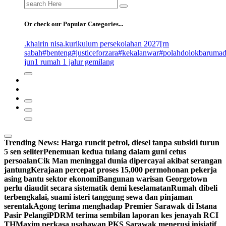
Search
for:
Or check our Popular Categories...
.khairin nisa
.kurikulum persekolahan 2027
[rn
sabah
#benteng
#justiceforzara
#kekalanwar
#polahdolokbaruma
jun
1 rumah 1 jalur gemilang
Trending News:
Harga runcit petrol, diesel tanpa subsidi turun
5 sen seliter
Penemuan kedua tulang dalam guni cetus
persoalan
Cik Man meninggal dunia dipercayai akibat serangan
jantung
Kerajaan percepat proses 15,000 permohonan pekerja
asing bantu sektor ekonomi
Bangunan warisan Georgetown
perlu diaudit secara sistematik demi keselamatan
Rumah dibeli
terbengkalai, suami isteri tanggung sewa dan pinjaman
serentak
Agong terima menghadap Premier Sarawak di Istana
Pasir Pelangi
PDRM terima sembilan laporan kes jenayah RCI
TH
Maxim perkasa usahawan PKS Sarawak menerusi inisiatif