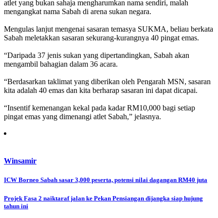
atlet yang bukan sahaja mengharumkan nama sendiri, malah
mengangkat nama Sabah di arena sukan negara.
Mengulas lanjut mengenai sasaran temasya SUKMA, beliau berkata
Sabah meletakkan sasaran sekurang-kurangnya 40 pingat emas.
“Daripada 37 jenis sukan yang dipertandingkan, Sabah akan
mengambil bahagian dalam 36 acara.
“Berdasarkan taklimat yang diberikan oleh Pengarah MSN, sasaran
kita adalah 40 emas dan kita berharap sasaran ini dapat dicapai.
“Insentif kemenangan kekal pada kadar RM10,000 bagi setiap
pingat emas yang dimenangi atlet Sabah,” jelasnya.
Winsamir
Post
ICW Borneo Sabah sasar 3,000 peserta, potensi nilai dagangan RM40 juta
navigation
Projek Fasa 2 naiktaraf jalan ke Pekan Pensiangan dijangka siap hujung
tahun ini