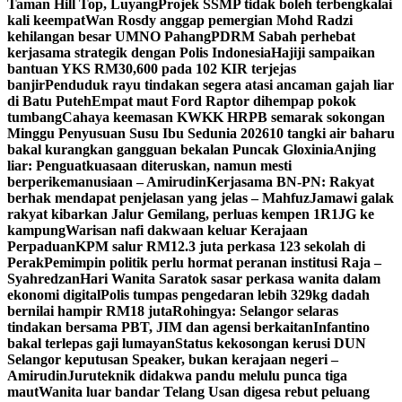
Taman Hill Top, Luyang
Projek SSMP tidak boleh terbengkalai
kali keempat
Wan Rosdy anggap pemergian Mohd Radzi
kehilangan besar UMNO Pahang
PDRM Sabah perhebat
kerjasama strategik dengan Polis Indonesia
Hajiji sampaikan
bantuan YKS RM30,600 pada 102 KIR terjejas
banjir
Penduduk rayu tindakan segera atasi ancaman gajah liar
di Batu Puteh
Empat maut Ford Raptor dihempap pokok
tumbang
Cahaya keemasan KWKK HRPB semarak sokongan
Minggu Penyusuan Susu Ibu Sedunia 2026
10 tangki air baharu
bakal kurangkan gangguan bekalan Puncak Gloxinia
Anjing
liar: Penguatkuasaan diteruskan, namun mesti
berperikemanusiaan – Amirudin
Kerjasama BN-PN: Rakyat
berhak mendapat penjelasan yang jelas – Mahfuz
Jamawi galak
rakyat kibarkan Jalur Gemilang, perluas kempen 1R1JG ke
kampung
Warisan nafi dakwaan keluar Kerajaan
Perpaduan
KPM salur RM12.3 juta perkasa 123 sekolah di
Perak
Pemimpin politik perlu hormat peranan institusi Raja –
Syahredzan
Hari Wanita Saratok sasar perkasa wanita dalam
ekonomi digital
Polis tumpas pengedaran lebih 329kg dadah
bernilai hampir RM18 juta
Rohingya: Selangor selaras
tindakan bersama PBT, JIM dan agensi berkaitan
Infantino
bakal terlepas gaji lumayan
Status kekosongan kerusi DUN
Selangor keputusan Speaker, bukan kerajaan negeri –
Amirudin
Juruteknik didakwa pandu melulu punca tiga
maut
Wanita luar bandar Telang Usan digesa rebut peluang