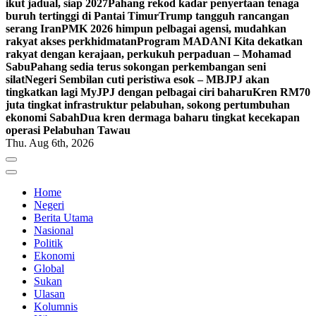
ikut jadual, siap 2027
Pahang rekod kadar penyertaan tenaga
buruh tertinggi di Pantai Timur
Trump tangguh rancangan
serang Iran
PMK 2026 himpun pelbagai agensi, mudahkan
rakyat akses perkhidmatan
Program MADANI Kita dekatkan
rakyat dengan kerajaan, perkukuh perpaduan – Mohamad
Sabu
Pahang sedia terus sokongan perkembangan seni
silat
Negeri Sembilan cuti peristiwa esok – MB
JPJ akan
tingkatkan lagi MyJPJ dengan pelbagai ciri baharu
Kren RM70
juta tingkat infrastruktur pelabuhan, sokong pertumbuhan
ekonomi Sabah
Dua kren dermaga baharu tingkat kecekapan
operasi Pelabuhan Tawau
Thu. Aug 6th, 2026
Home
Negeri
Berita Utama
Nasional
Politik
Ekonomi
Global
Sukan
Ulasan
Kolumnis