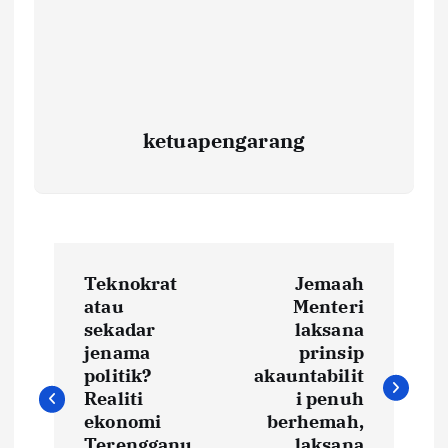
ketuapengarang
P
Teknokrat
Jemaah
o
atau
Menteri
sekadar
laksana
s
jenama
prinsip
politik?
akauntabilit
t
Realiti
i penuh
ekonomi
berhemah,
Terengganu
laksana