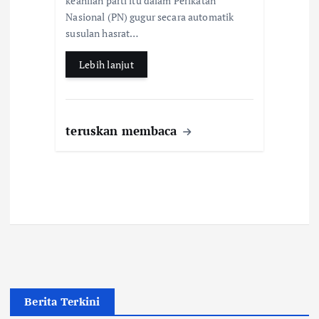
keahlian parti itu dalam Perikatan
o
p
Nasional (PN) gugur secara automatik
k
p
susulan hasrat…
Lebih lanjut
teruskan membaca
Berita Terkini