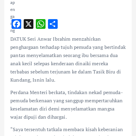
F
X
W
S
ac
h
h
DATUK Seri Anwar Ibrahim menzahirkan
e
at
ar
penghargaan terhadap tujuh pemuda yang bertindak
b
s
e
pantas menyelamatkan seorang ibu bersama dua
o
A
anak kecil selepas kenderaan dinaiki mereka
o
p
terbabas sebelum terjunam ke dalam Tasik Biru di
k
p
Kundang, Isnin lalu.
Perdana Menteri berkata, tindakan nekad pemuda-
pemuda berkenaan yang sanggup mempertaruhkan
keselamatan diri demi menyelamatkan mangsa
wajar dipuji dan dihargai.
“Saya tersentuh tatkala membaca kisah keberanian