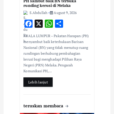
n
PH sambut baik BN terbuka
runding kerusi di Melaka
S.Abdullah
August 9, 2026
F
X
W
S
ac
h
h
KUALA LUMPUR – Pakatan Harapan (PH)
e
at
ar
menyambut baik keterbukaan Barisan
b
s
e
Nasional (BN) yang tidak menutup ruang
rundingan berhubung pembahagian
o
A
kerusi bagi menghadapi Pilihan Raya
o
p
Negeri (PRN) Melaka. Pengarah
k
p
Komunikasi PH,…
Lebih lanjut
teruskan membaca