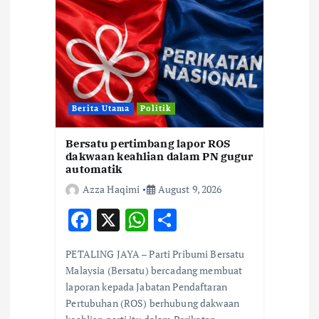
Berita Utama
Politik
Bersatu pertimbang lapor ROS
dakwaan keahlian dalam PN gugur
automatik
Azza Haqimi
August 9, 2026
F
X
W
S
ac
h
h
PETALING JAYA – Parti Pribumi Bersatu
e
at
ar
Malaysia (Bersatu) bercadang membuat
b
s
e
laporan kepada Jabatan Pendaftaran
Pertubuhan (ROS) berhubung dakwaan
o
A