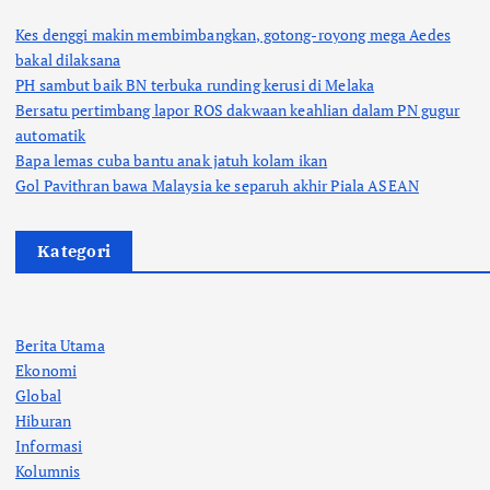
Kes denggi makin membimbangkan, gotong-royong mega Aedes
bakal dilaksana
PH sambut baik BN terbuka runding kerusi di Melaka
Bersatu pertimbang lapor ROS dakwaan keahlian dalam PN gugur
automatik
Bapa lemas cuba bantu anak jatuh kolam ikan
Gol Pavithran bawa Malaysia ke separuh akhir Piala ASEAN
Kategori
Berita Utama
Ekonomi
Global
Hiburan
Informasi
Kolumnis