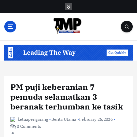
S
k
i
p
t
o
Informasi Berfakta Membuka Minda
c
o
n
t
e
n
PM puji keberanian 7
t
pemuda selamatkan 3
beranak terhumban ke tasik
ketuapengarang
Berita Utama
February 26, 2026
0 Comments