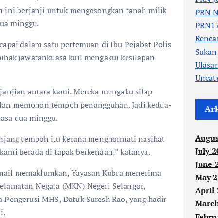
m ini berjanji untuk mengosongkan tanah milik
PRN N
ua minggu.
PRN17
Renc
capai dalam satu pertemuan di Ibu Pejabat Polis
Sukan
pihak jawatankuasa kuil mengakui kesilapan
Ulasa
Uncat
rjanjian antara kami. Mereka mengaku silap
 dan memohon tempoh penangguhan. Jadi kedua-
Ar
masa dua minggu.
Augus
panjang tempoh itu kerana menghormati nasihat
July 2
kami berada di tapak berkenaan,” katanya.
June 
mail memaklumkan, Yayasan Kubra menerima
May 2
elamatan Negara (MKN) Negeri Selangor,
April
a Pengerusi MHS, Datuk Suresh Rao, yang hadir
March
i.
Febru