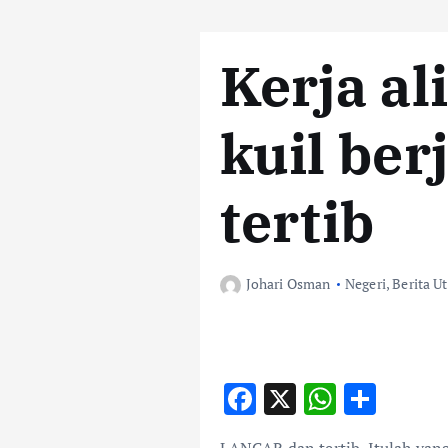
Kerja al
kuil ber
tertib
Johari Osman
Negeri
,
Berita U
F
X
W
S
ac
h
h
LANCAR dan tertib. Itulah yan