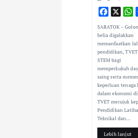
t
F
X
i
ac
SARATOK – Golo
e
a
o
belia digalakkan
b
s
memanfaatkan la
n
o
pendidikan, TVET
o
STEM bagi
k
memperkukuh da
saing serta meme
keperluan tenaga 
dalam ekonomi dig
TVET merujuk ke
Pendidikan Latih
Teknikal dan…
Lebih lanjut