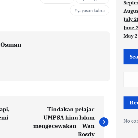
Septe
yayasan kubra
Augus
July 2
June 
May 2
i Osman
Sea
Re
api,
Tindakan pelajar
demi
UMPSA hina Islam
No co
mengecewakan – Wan
Rosdy