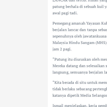
e
at
ar
patung berhala di sebuah kuil
b
s
e
awal pagi tadi.
o
A
Pemegang amanah Yayasan Kubra
o
p
berjalan lancar dan tanpa seba
k
p
sepenuhnya oleh jawatankuasa 
Malaysia Hindu Sangam (MHS) a
jam 2 pagi.
“Patung itu diuruskan oleh mer
Mereka datang dan selesaikan s
langsung, semuanya berjalan la
“Kita berada di situ untuk mem
tidak berlaku sebarang perteng
katanya dipetik Media Selangor,
Ismail menjelaskan, kerja pemb