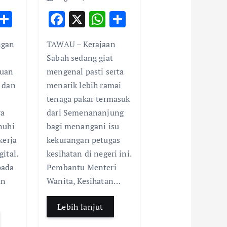
W
S
F
X
W
S
h
h
ac
h
h
ngan
TAWAU – Kerajaan
t
ar
e
at
ar
Sabah sedang giat
e
b
s
e
luan
mengenal pasti serta
A
o
A
 dan
menarik lebih ramai
p
o
p
tenaga pakar termasuk
p
k
p
ya
dari Semenananjung
nuhi
bagi menangani isu
kerja
kekurangan petugas
ital.
kesihatan di negeri ini.
pada
Pembantu Menteri
an
Wanita, Kesihatan…
Lebih lanjut