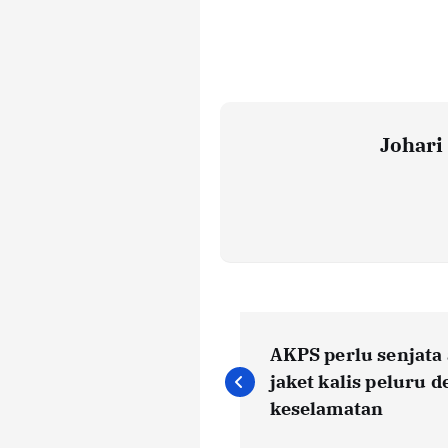
Johar
P
AKPS perlu senjata 
o
jaket kalis peluru 
keselamatan