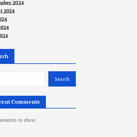
mber 2024
t 2024
024
2024
024
rch
Search
cent Comments
mments to show.