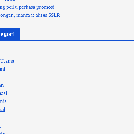
ng perlu perkasa promosi
congan, manfaat akses SSLR
tegori
a Utama
mi
l
an
masi
nis
nal
i
k
ohor