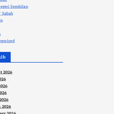
egeri Sembilan
 Sabah
am
n
egorized
kib
t 2026
026
2026
026
 2026
 2026
ary 2026