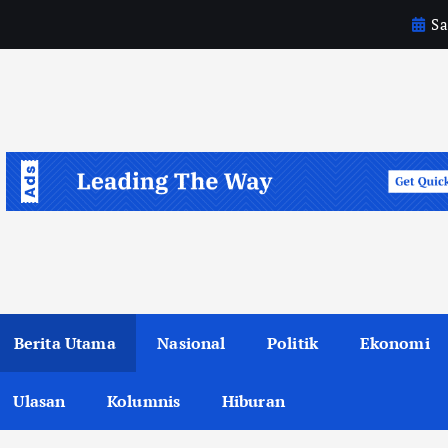
Sa
a
h
Berita Utama
Nasional
Politik
Ekonomi
Ulasan
Kolumnis
Hiburan