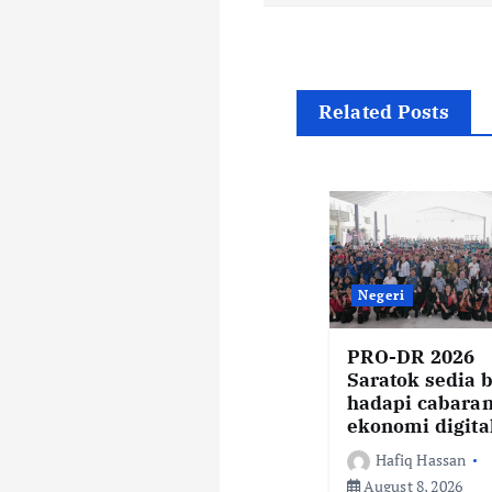
s
t
n
Related Posts
a
v
i
Negeri
g
PRO-DR 2026
Saratok sedia b
hadapi cabara
a
ekonomi digita
Hafiq Hassan
August 8, 2026