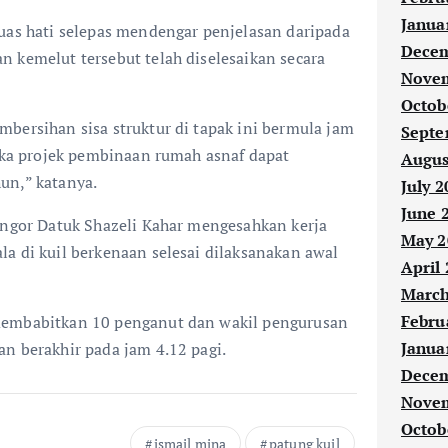
Janua
uas hati selepas mendengar penjelasan daripada
Decem
 kemelut tersebut telah diselesaikan secara
Novem
Octob
bersihan sisa struktur di tapak ini bermula jam
Septe
ngka projek pembinaan rumah asnaf dapat
Augus
un,” katanya.
July 2
June 
angor Datuk Shazeli Kahar mengesahkan kerja
May 2
a di kuil berkenaan selesai dilaksanakan awal
April
March
Febru
membabitkan 10 penganut dan wakil pengurusan
Janua
n berakhir pada jam 4.12 pagi.
Decem
Novem
Octob
ismail mina
patung kuil