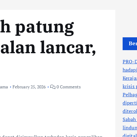
ih patung
jalan lancar,
Ber
PRO-DR
hadapi
Keraja
krisis
tama
February 25, 2026
0 Comments
Pelbag
dipert
ditero
Sabah 
lindu
digita
g dapat disimpulkan terhadap kerja pengalihan