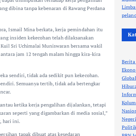
Limba
 yang dibina tanpa kebenaran di Rawang Perdana
pelan
, Ismail Mina berkata, kerja pemindahan itu
Ka
rang insiden kekecohan telah dilaksanakan
Kuil Sri Uchimalai Muniswaran bersama wakil
ntara jam 12 tengah malam hingga kira-kira
Berit
Ekono
eka sendiri, tidak ada sedikit pun kekecohan.
Globa
endiri. Semuanya tertib, tidak ada bertengkar
Hibur
ncar.
Infor
Kolum
antau ketika kerja pengalihan dijalankan, tetapi
Nasio
karan seperti yang digambarkan di media sosial,”
Neger
 hari ini.
Politi
ersihan tapak dibuat atas kesedaran
PRN J