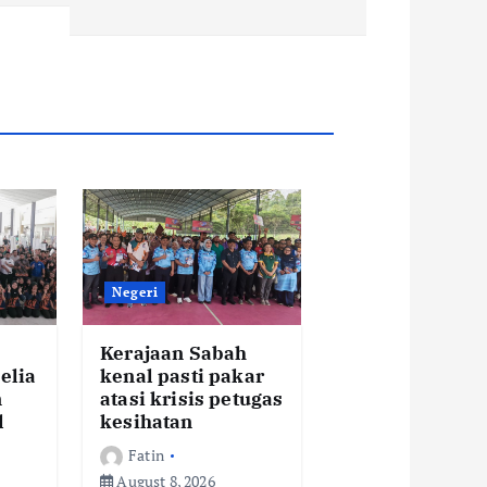
Negeri
Kerajaan Sabah
elia
kenal pasti pakar
n
atasi krisis petugas
l
kesihatan
Fatin
August 8, 2026