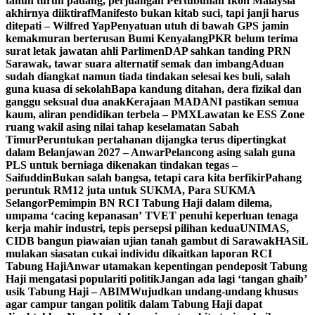
tahun turun padang, perjuangan Pertubuhan Ikon Malaysia
akhirnya diiktiraf
Manifesto bukan kitab suci, tapi janji harus
ditepati – Wilfred Yap
Penyatuan utuh di bawah GPS jamin
kemakmuran berterusan Bumi Kenyalang
PKR belum terima
surat letak jawatan ahli Parlimen
DAP sahkan tanding PRN
Sarawak, tawar suara alternatif semak dan imbang
Aduan
sudah diangkat namun tiada tindakan selesai kes buli, salah
guna kuasa di sekolah
Bapa kandung ditahan, dera fizikal dan
ganggu seksual dua anak
Kerajaan MADANI pastikan semua
kaum, aliran pendidikan terbela – PMX
Lawatan ke ESS Zone
ruang wakil asing nilai tahap keselamatan Sabah
Timur
Peruntukan pertahanan dijangka terus dipertingkat
dalam Belanjawan 2027 – Anwar
Pelancong asing salah guna
PLS untuk berniaga dikenakan tindakan tegas –
Saifuddin
Bukan salah bangsa, tetapi cara kita berfikir
Pahang
peruntuk RM12 juta untuk SUKMA, Para SUKMA
Selangor
Pemimpin BN RCI Tabung Haji dalam dilema,
umpama ‘cacing kepanasan’
TVET penuhi keperluan tenaga
kerja mahir industri, tepis persepsi pilihan kedua
UNIMAS,
CIDB bangun piawaian ujian tanah gambut di Sarawak
HASiL
mulakan siasatan cukai individu dikaitkan laporan RCI
Tabung Haji
Anwar utamakan kepentingan pendeposit Tabung
Haji mengatasi populariti politik
Jangan ada lagi ‘tangan ghaib’
usik Tabung Haji – ABIM
Wujudkan undang-undang khusus
agar campur tangan politik dalam Tabung Haji dapat