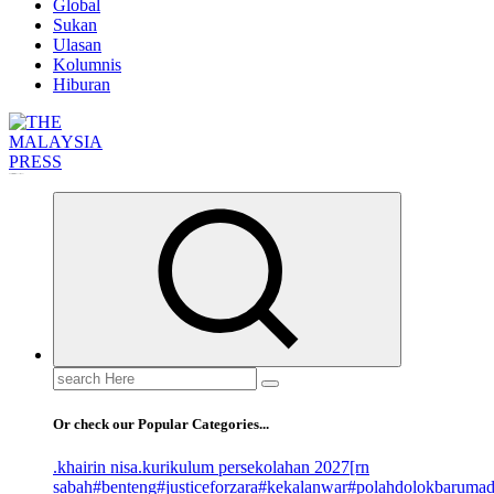
Global
Sukan
Ulasan
Kolumnis
Hiburan
Informasi Berfakta Membuka Minda
Search
for:
Or check our Popular Categories...
.khairin nisa
.kurikulum persekolahan 2027
[rn
sabah
#benteng
#justiceforzara
#kekalanwar
#polahdolokbaruma