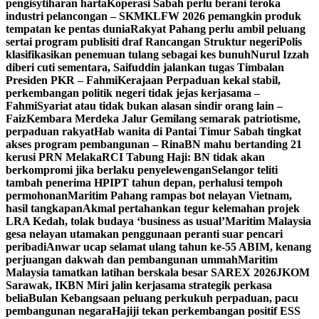
pengisytiharan harta
Koperasi Sabah perlu berani teroka
industri pelancongan – SKM
KLFW 2026 pemangkin produk
tempatan ke pentas dunia
Rakyat Pahang perlu ambil peluang
sertai program publisiti draf Rancangan Struktur negeri
Polis
klasifikasikan penemuan tulang sebagai kes bunuh
Nurul Izzah
diberi cuti sementara, Saifuddin jalankan tugas Timbalan
Presiden PKR – Fahmi
Kerajaan Perpaduan kekal stabil,
perkembangan politik negeri tidak jejas kerjasama –
Fahmi
Syariat atau tidak bukan alasan sindir orang lain –
Faiz
Kembara Merdeka Jalur Gemilang semarak patriotisme,
perpaduan rakyat
Hab wanita di Pantai Timur Sabah tingkat
akses program pembangunan – Rina
BN mahu bertanding 21
kerusi PRN Melaka
RCI Tabung Haji: BN tidak akan
berkompromi jika berlaku penyelewengan
Selangor teliti
tambah penerima HPIPT tahun depan, perhalusi tempoh
permohonan
Maritim Pahang rampas bot nelayan Vietnam,
hasil tangkapan
Akmal pertahankan tegur kelemahan projek
LRA Kedah, tolak budaya ‘business as usual’
Maritim Malaysia
gesa nelayan utamakan penggunaan peranti suar pencari
peribadi
Anwar ucap selamat ulang tahun ke-55 ABIM, kenang
perjuangan dakwah dan pembangunan ummah
Maritim
Malaysia tamatkan latihan berskala besar SAREX 2026
JKOM
Sarawak, IKBN Miri jalin kerjasama strategik perkasa
belia
Bulan Kebangsaan peluang perkukuh perpaduan, pacu
pembangunan negara
Hajiji tekan perkembangan positif ESS