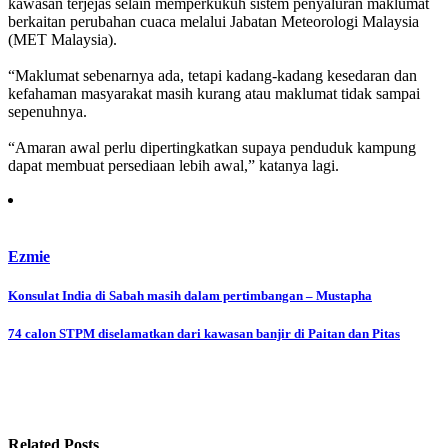
kawasan terjejas selain memperkukuh sistem penyaluran maklumat
berkaitan perubahan cuaca melalui Jabatan Meteorologi Malaysia
(MET Malaysia).
“Maklumat sebenarnya ada, tetapi kadang-kadang kesedaran dan
kefahaman masyarakat masih kurang atau maklumat tidak sampai
sepenuhnya.
“Amaran awal perlu dipertingkatkan supaya penduduk kampung
dapat membuat persediaan lebih awal,” katanya lagi.
Ezmie
Post
Konsulat India di Sabah masih dalam pertimbangan – Mustapha
navigation
74 calon STPM diselamatkan dari kawasan banjir di Paitan dan Pitas
Related Posts