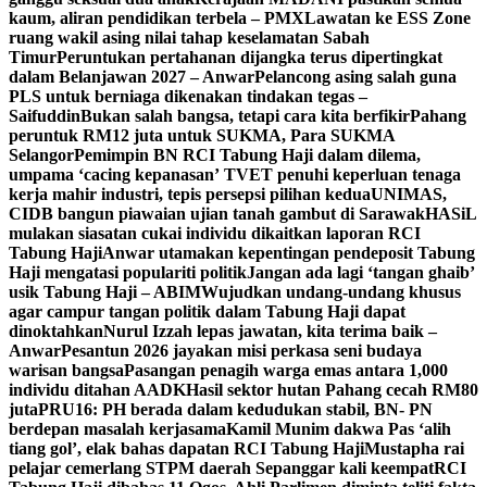
kaum, aliran pendidikan terbela – PMX
Lawatan ke ESS Zone
ruang wakil asing nilai tahap keselamatan Sabah
Timur
Peruntukan pertahanan dijangka terus dipertingkat
dalam Belanjawan 2027 – Anwar
Pelancong asing salah guna
PLS untuk berniaga dikenakan tindakan tegas –
Saifuddin
Bukan salah bangsa, tetapi cara kita berfikir
Pahang
peruntuk RM12 juta untuk SUKMA, Para SUKMA
Selangor
Pemimpin BN RCI Tabung Haji dalam dilema,
umpama ‘cacing kepanasan’
TVET penuhi keperluan tenaga
kerja mahir industri, tepis persepsi pilihan kedua
UNIMAS,
CIDB bangun piawaian ujian tanah gambut di Sarawak
HASiL
mulakan siasatan cukai individu dikaitkan laporan RCI
Tabung Haji
Anwar utamakan kepentingan pendeposit Tabung
Haji mengatasi populariti politik
Jangan ada lagi ‘tangan ghaib’
usik Tabung Haji – ABIM
Wujudkan undang-undang khusus
agar campur tangan politik dalam Tabung Haji dapat
dinoktahkan
Nurul Izzah lepas jawatan, kita terima baik –
Anwar
Pesantun 2026 jayakan misi perkasa seni budaya
warisan bangsa
Pasangan penagih warga emas antara 1,000
individu ditahan AADK
Hasil sektor hutan Pahang cecah RM80
juta
PRU16: PH berada dalam kedudukan stabil, BN- PN
berdepan masalah kerjasama
Kamil Munim dakwa Pas ‘alih
tiang gol’, elak bahas dapatan RCI Tabung Haji
Mustapha rai
pelajar cemerlang STPM daerah Sepanggar kali keempat
RCI