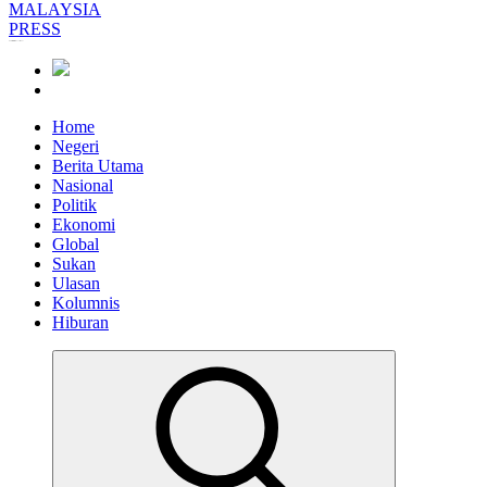
Informasi Berfakta Membuka Minda
Home
Negeri
Berita Utama
Nasional
Politik
Ekonomi
Global
Sukan
Ulasan
Kolumnis
Hiburan