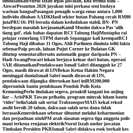
dinoktahkan
Nurul Izzah lepas jawatan, kita terima baik –
Anwar
Pesantun 2026 jayakan misi perkasa seni budaya
warisan bangsa
Pasangan penagih warga emas antara 1,000
individu ditahan AADK
Hasil sektor hutan Pahang cecah RM80
juta
PRU16: PH berada dalam kedudukan stabil, BN- PN
berdepan masalah kerjasama
Kamil Munim dakwa Pas ‘alih
tiang gol’, elak bahas dapatan RCI Tabung Haji
Mustapha rai
pelajar cemerlang STPM daerah Sepanggar kali keempat
RCI
Tabung Haji dibahas 11 Ogos, Ahli Parlimen diminta teliti fakta
sebenar
Paip pecah, laluan Pujut Corner ke Bulatan GK
ditutup sementara
Bersatu automatik gugur daripada PN –
Hadi Awang
Pencari lokan berjaya keluar dari hutan, operasi
SAR ditamatkan
Pendakwaan Ismail Sabri ditangguh ke 27
Ogos, masih dirawat di IJN
Bekas Ketua Hakim Negara
meninggal dunia
Ismail Sabri masih dirawat di IJN,
pendakwaan dijangka diteruskan hari ini
RM200,000
diperuntuk bantu pembinaan Pondok Polis Kota
Kemuning
Perlu tindakan segera, proaktif tangani isu anjing
liar – Aris
PKR Tawau prihatin, program minyak hitam bantu
‘rider’ belia
Salah sah sertai Trabzonspor
MAIS kekal rekod
audit bersih 20 tahun, dakwaan salah urus dana tidak
berasas
Kemerdekaan sebenar dituntut melalui keharmonian
dan perpaduan utuh
PM arah siasatan segera tiga anggota polis
maut terkena renjatan elektrik
Nurul Izzah undur jawatan
Timbalan Presiden PKR
Ismail Sabri didakwa esok berkait kes