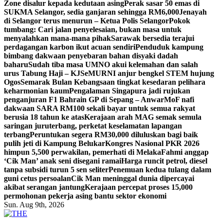
Zone disalur kepada kedutaan asing
Perak sasar 50 emas di
SUKMA Selangor, sedia ganjaran sehingga RM6,000
Jenayah
di Selangor terus menurun – Ketua Polis Selangor
Pokok
tumbang: Cari jalan penyelesaian, bukan masa untuk
menyalahkan mana-mana pihak
Sarawak bersedia terajui
perdagangan karbon ikut acuan sendiri
Penduduk kampung
bimbang dakwaan penyebaran bahan disyaki dadah
baharu
Sudah tiba masa UMNO akui kelemahan dan salah
urus Tabung Haji – KJ
SeMURNI anjur bengkel STEM hujung
Ogos
Semarak Bulan Kebangsaan tingkat kesedaran pelihara
keharmonian kaum
Pengalaman Singapura jadi rujukan
penganjuran F1 Bahrain GP di Sepang – Anwar
MoF nafi
dakwaan SARA RM100 sekali bayar untuk semua rakyat
berusia 18 tahun ke atas
Kerajaan arah MAG semak semula
saringan juruterbang, perketat keselamatan lapangan
terbang
Peruntukan segera RM30,000 diluluskan bagi baik
pulih jeti di Kampung Belukar
Kongres Nasional PKR 2026
himpun 5,500 perwakilan, pemerhati di Melaka
Fahmi anggap
‘Cik Man’ anak seni disegani ramai
Harga runcit petrol, diesel
tanpa subsidi turun 5 sen seliter
Penemuan kedua tulang dalam
guni cetus persoalan
Cik Man meninggal dunia dipercayai
akibat serangan jantung
Kerajaan percepat proses 15,000
permohonan pekerja asing bantu sektor ekonomi
Sun. Aug 9th, 2026