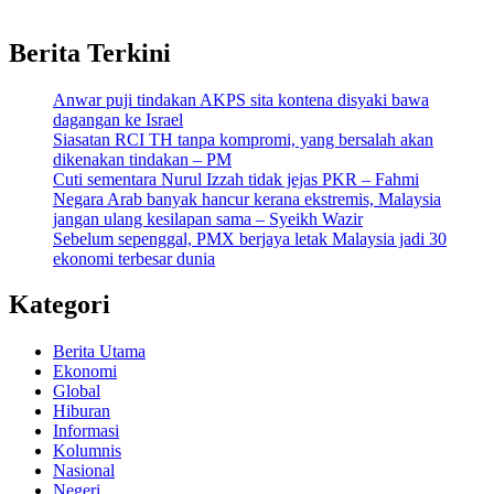
Berita Terkini
Anwar puji tindakan AKPS sita kontena disyaki bawa
dagangan ke Israel
Siasatan RCI TH tanpa kompromi, yang bersalah akan
dikenakan tindakan – PM
Cuti sementara Nurul Izzah tidak jejas PKR – Fahmi
Negara Arab banyak hancur kerana ekstremis, Malaysia
jangan ulang kesilapan sama – Syeikh Wazir
Sebelum sepenggal, PMX berjaya letak Malaysia jadi 30
ekonomi terbesar dunia
Kategori
Berita Utama
Ekonomi
Global
Hiburan
Informasi
Kolumnis
Nasional
Negeri