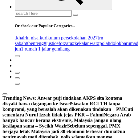
Search
for:
Or check our Popular Categories...
.khairin nisa
.kurikulum persekolahan 2027
[rn
sabah
#benteng
#justiceforzara
#kekalanwar
#polahdolokbaruma
jun
1 rumah 1 jalur gemilang
Trending News:
Anwar puji tindakan AKPS sita kontena
disyaki bawa dagangan ke Israel
Siasatan RCI TH tanpa
kompromi, yang bersalah akan dikenakan tindakan – PM
Cuti
sementara Nurul Izzah tidak jejas PKR – Fahmi
Negara Arab
banyak hancur kerana ekstremis, Malaysia jangan ulang
kesilapan sama – Syeikh Wazir
Sebelum sepenggal, PMX
berjaya letak Malaysia jadi 30 ekonomi terbesar dunia
Dua
penjenayah mati ditembak, polis selamatkan mangsa