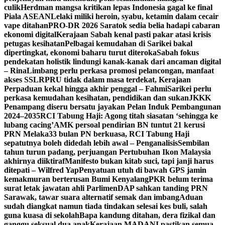
culik
Herdman mangsa kritikan lepas Indonesia gagal ke final
Piala ASEAN
Lelaki miliki heroin, syabu, ketamin dalam cecair
vape ditahan
PRO-DR 2026 Saratok sedia belia hadapi cabaran
ekonomi digital
Kerajaan Sabah kenal pasti pakar atasi krisis
petugas kesihatan
Pelbagai kemudahan di Sarikei bakal
dipertingkat, ekonomi baharu turut diteroka
Sabah fokus
pendekatan holistik lindungi kanak-kanak dari ancaman digital
– Rina
Limbang perlu perkasa promosi pelancongan, manfaat
akses SSLR
PRU tidak dalam masa terdekat, Kerajaan
Perpaduan kekal hingga akhir penggal – Fahmi
Sarikei perlu
perkasa kemudahan kesihatan, pendidikan dan sukan
JKKK
Penampang diseru bersatu jayakan Pelan Induk Pembangunan
2024–2035
RCI Tabung Haji: Agong titah siasatan ‘sehingga ke
lubang cacing’
AMK persoal pendirian BN tuntut 21 kerusi
PRN Melaka
33 bulan PN berkuasa, RCI Tabung Haji
sepatutnya boleh didedah lebih awal – Penganalisis
Sembilan
tahun turun padang, perjuangan Pertubuhan Ikon Malaysia
akhirnya diiktiraf
Manifesto bukan kitab suci, tapi janji harus
ditepati – Wilfred Yap
Penyatuan utuh di bawah GPS jamin
kemakmuran berterusan Bumi Kenyalang
PKR belum terima
surat letak jawatan ahli Parlimen
DAP sahkan tanding PRN
Sarawak, tawar suara alternatif semak dan imbang
Aduan
sudah diangkat namun tiada tindakan selesai kes buli, salah
guna kuasa di sekolah
Bapa kandung ditahan, dera fizikal dan
ganggu seksual dua anak
Kerajaan MADANI pastikan semua