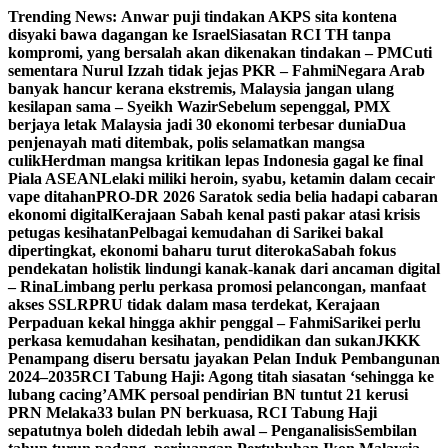
Skip
Trending News:
Anwar puji tindakan AKPS sita kontena
to
disyaki bawa dagangan ke Israel
Siasatan RCI TH tanpa
content
kompromi, yang bersalah akan dikenakan tindakan – PM
Cuti
sementara Nurul Izzah tidak jejas PKR – Fahmi
Negara Arab
banyak hancur kerana ekstremis, Malaysia jangan ulang
kesilapan sama – Syeikh Wazir
Sebelum sepenggal, PMX
berjaya letak Malaysia jadi 30 ekonomi terbesar dunia
Dua
penjenayah mati ditembak, polis selamatkan mangsa
culik
Herdman mangsa kritikan lepas Indonesia gagal ke final
Piala ASEAN
Lelaki miliki heroin, syabu, ketamin dalam cecair
vape ditahan
PRO-DR 2026 Saratok sedia belia hadapi cabaran
ekonomi digital
Kerajaan Sabah kenal pasti pakar atasi krisis
petugas kesihatan
Pelbagai kemudahan di Sarikei bakal
dipertingkat, ekonomi baharu turut diteroka
Sabah fokus
pendekatan holistik lindungi kanak-kanak dari ancaman digital
– Rina
Limbang perlu perkasa promosi pelancongan, manfaat
akses SSLR
PRU tidak dalam masa terdekat, Kerajaan
Perpaduan kekal hingga akhir penggal – Fahmi
Sarikei perlu
perkasa kemudahan kesihatan, pendidikan dan sukan
JKKK
Penampang diseru bersatu jayakan Pelan Induk Pembangunan
2024–2035
RCI Tabung Haji: Agong titah siasatan ‘sehingga ke
lubang cacing’
AMK persoal pendirian BN tuntut 21 kerusi
PRN Melaka
33 bulan PN berkuasa, RCI Tabung Haji
sepatutnya boleh didedah lebih awal – Penganalisis
Sembilan