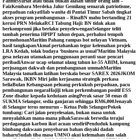
Fahmi
Syariat atau tidak bukan alasan sindir orang lain –
Faiz
Kembara Merdeka Jalur Gemilang semarak patriotisme,
perpaduan rakyat
Hab wanita di Pantai Timur Sabah tingkat
akses program pembangunan – Rina
BN mahu bertanding 21
kerusi PRN Melaka
RCI Tabung Haji: BN tidak akan
berkompromi jika berlaku penyelewengan
Selangor teliti
tambah penerima HPIPT tahun depan, perhalusi tempoh
permohonan
Maritim Pahang rampas bot nelayan Vietnam,
hasil tangkapan
Akmal pertahankan tegur kelemahan projek
LRA Kedah, tolak budaya ‘business as usual’
Maritim Malaysia
gesa nelayan utamakan penggunaan peranti suar pencari
peribadi
Anwar ucap selamat ulang tahun ke-55 ABIM, kenang
perjuangan dakwah dan pembangunan ummah
Maritim
Malaysia tamatkan latihan berskala besar SAREX 2026
JKOM
Sarawak, IKBN Miri jalin kerjasama strategik perkasa
belia
Bulan Kebangsaan peluang perkukuh perpaduan, pacu
pembangunan negara
Hajiji tekan perkembangan positif ESS
Zone disalur kepada kedutaan asing
Perak sasar 50 emas di
SUKMA Selangor, sedia ganjaran sehingga RM6,000
Jenayah
di Selangor terus menurun – Ketua Polis Selangor
Pokok
tumbang: Cari jalan penyelesaian, bukan masa untuk
menyalahkan mana-mana pihak
Sarawak bersedia terajui
perdagangan karbon ikut acuan sendiri
Penduduk kampung
bimbang dakwaan penyebaran bahan disyaki dadah
baharu
Sudah tiba masa UMNO akui kelemahan dan salah