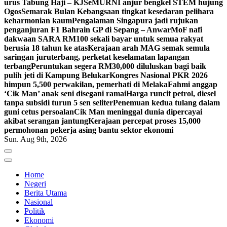
urus Tabung Haji – KJ
SeMURNI anjur bengkel STEM hujung
Ogos
Semarak Bulan Kebangsaan tingkat kesedaran pelihara
keharmonian kaum
Pengalaman Singapura jadi rujukan
penganjuran F1 Bahrain GP di Sepang – Anwar
MoF nafi
dakwaan SARA RM100 sekali bayar untuk semua rakyat
berusia 18 tahun ke atas
Kerajaan arah MAG semak semula
saringan juruterbang, perketat keselamatan lapangan
terbang
Peruntukan segera RM30,000 diluluskan bagi baik
pulih jeti di Kampung Belukar
Kongres Nasional PKR 2026
himpun 5,500 perwakilan, pemerhati di Melaka
Fahmi anggap
‘Cik Man’ anak seni disegani ramai
Harga runcit petrol, diesel
tanpa subsidi turun 5 sen seliter
Penemuan kedua tulang dalam
guni cetus persoalan
Cik Man meninggal dunia dipercayai
akibat serangan jantung
Kerajaan percepat proses 15,000
permohonan pekerja asing bantu sektor ekonomi
Sun. Aug 9th, 2026
Home
Negeri
Berita Utama
Nasional
Politik
Ekonomi