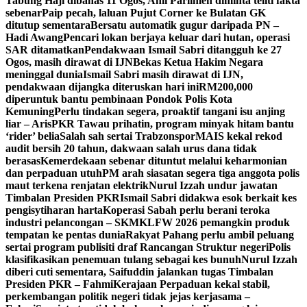
Tabung Haji dibahas 11 Ogos, Ahli Parlimen diminta teliti fakta
sebenar
Paip pecah, laluan Pujut Corner ke Bulatan GK
ditutup sementara
Bersatu automatik gugur daripada PN –
Hadi Awang
Pencari lokan berjaya keluar dari hutan, operasi
SAR ditamatkan
Pendakwaan Ismail Sabri ditangguh ke 27
Ogos, masih dirawat di IJN
Bekas Ketua Hakim Negara
meninggal dunia
Ismail Sabri masih dirawat di IJN,
pendakwaan dijangka diteruskan hari ini
RM200,000
diperuntuk bantu pembinaan Pondok Polis Kota
Kemuning
Perlu tindakan segera, proaktif tangani isu anjing
liar – Aris
PKR Tawau prihatin, program minyak hitam bantu
‘rider’ belia
Salah sah sertai Trabzonspor
MAIS kekal rekod
audit bersih 20 tahun, dakwaan salah urus dana tidak
berasas
Kemerdekaan sebenar dituntut melalui keharmonian
dan perpaduan utuh
PM arah siasatan segera tiga anggota polis
maut terkena renjatan elektrik
Nurul Izzah undur jawatan
Timbalan Presiden PKR
Ismail Sabri didakwa esok berkait kes
pengisytiharan harta
Koperasi Sabah perlu berani teroka
industri pelancongan – SKM
KLFW 2026 pemangkin produk
tempatan ke pentas dunia
Rakyat Pahang perlu ambil peluang
sertai program publisiti draf Rancangan Struktur negeri
Polis
klasifikasikan penemuan tulang sebagai kes bunuh
Nurul Izzah
diberi cuti sementara, Saifuddin jalankan tugas Timbalan
Presiden PKR – Fahmi
Kerajaan Perpaduan kekal stabil,
perkembangan politik negeri tidak jejas kerjasama –