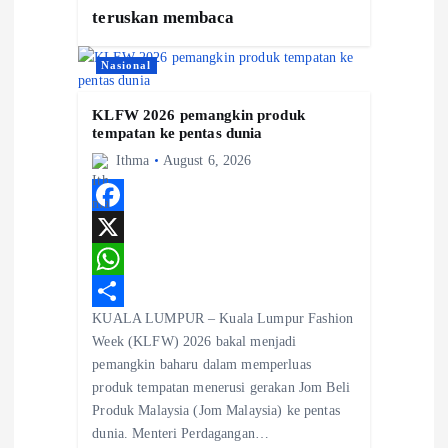
teruskan membaca
Nasional
KLFW 2026 pemangkin produk
tempatan ke pentas dunia
Ithma
August 6, 2026
F
a
X
c
W
KUALA LUMPUR – Kuala Lumpur Fashion
e
h
S
Week (KLFW) 2026 bakal menjadi
b
a
h
pemangkin baharu dalam memperluas
o
t
a
produk tempatan menerusi gerakan Jom Beli
Produk Malaysia (Jom Malaysia) ke pentas
o
s
r
dunia. Menteri Perdagangan…