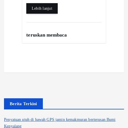
k
A
e
Lebih lanjut
p
p
teruskan membaca
Berita Terkini
Penyatuan utuh di bawah GPS jamin kemakmuran berterusan Bumi
Kenyalang