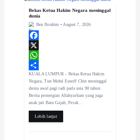
i
Bekas Ketua Hakim Negara meninggal
g
dunia
Ben Ibrahim
August 7, 2026
a
t
F
a
X
i
c
W
KUALA LUMPUR – Bekas Ketua Hakim
o
e
h
S
Negara, Tun Mohd Eusoff Chin meninggal
b
a
h
dunia awal pagi tadi pada usia 90 tahun.
n
o
t
a
Berita pemergian Allahyarham yang juga
anak jati Batu Gajah, Perak…
o
s
r
k
A
e
Lebih lanjut
p
p