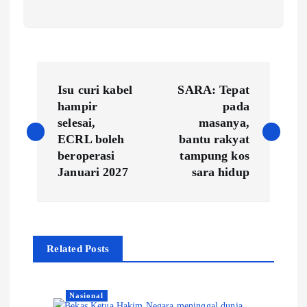
P
Isu curi kabel
SARA: Tepat
o
hampir
pada
selesai,
masanya,
s
ECRL boleh
bantu rakyat
beroperasi
tampung kos
t
Januari 2027
sara hidup
n
a
Related Posts
v
Nasional