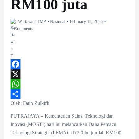
RM100 juta
Wartawan TMP
Nasional
February 11, 2026
0 Comments
F
a
X
c
W
Oleh: Fatin Zulkifli
e
h
S
b
a
h
PUTRAJAYA – Kementerian Sains, Teknologi dan
o
t
a
Inovasi (MOSTI) hari ini melancarkan Dana Pemacu
Teknologi Strategik (PEMACU) 2.0 berjumlah RM100
o
s
r