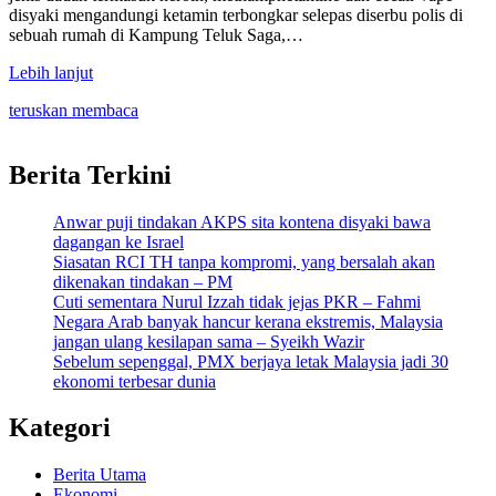
disyaki mengandungi ketamin terbongkar selepas diserbu polis di
sebuah rumah di Kampung Teluk Saga,…
Lebih lanjut
teruskan membaca
Berita Terkini
Anwar puji tindakan AKPS sita kontena disyaki bawa
dagangan ke Israel
Siasatan RCI TH tanpa kompromi, yang bersalah akan
dikenakan tindakan – PM
Cuti sementara Nurul Izzah tidak jejas PKR – Fahmi
Negara Arab banyak hancur kerana ekstremis, Malaysia
jangan ulang kesilapan sama – Syeikh Wazir
Sebelum sepenggal, PMX berjaya letak Malaysia jadi 30
ekonomi terbesar dunia
Kategori
Berita Utama
Ekonomi