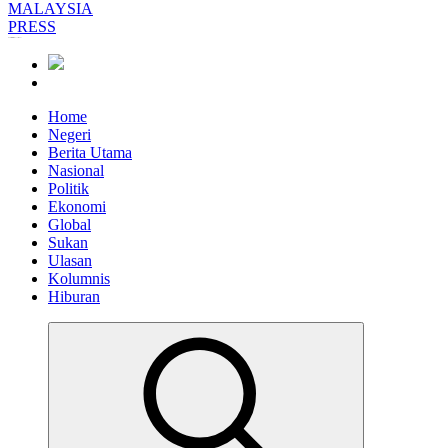
Informasi Berfakta Membuka Minda
Home
Negeri
Berita Utama
Nasional
Politik
Ekonomi
Global
Sukan
Ulasan
Kolumnis
Hiburan