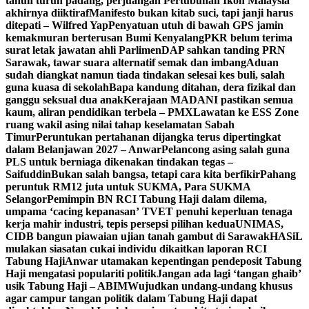
tahun turun padang, perjuangan Pertubuhan Ikon Malaysia
akhirnya diiktiraf
Manifesto bukan kitab suci, tapi janji harus
ditepati – Wilfred Yap
Penyatuan utuh di bawah GPS jamin
kemakmuran berterusan Bumi Kenyalang
PKR belum terima
surat letak jawatan ahli Parlimen
DAP sahkan tanding PRN
Sarawak, tawar suara alternatif semak dan imbang
Aduan
sudah diangkat namun tiada tindakan selesai kes buli, salah
guna kuasa di sekolah
Bapa kandung ditahan, dera fizikal dan
ganggu seksual dua anak
Kerajaan MADANI pastikan semua
kaum, aliran pendidikan terbela – PMX
Lawatan ke ESS Zone
ruang wakil asing nilai tahap keselamatan Sabah
Timur
Peruntukan pertahanan dijangka terus dipertingkat
dalam Belanjawan 2027 – Anwar
Pelancong asing salah guna
PLS untuk berniaga dikenakan tindakan tegas –
Saifuddin
Bukan salah bangsa, tetapi cara kita berfikir
Pahang
peruntuk RM12 juta untuk SUKMA, Para SUKMA
Selangor
Pemimpin BN RCI Tabung Haji dalam dilema,
umpama ‘cacing kepanasan’
TVET penuhi keperluan tenaga
kerja mahir industri, tepis persepsi pilihan kedua
UNIMAS,
CIDB bangun piawaian ujian tanah gambut di Sarawak
HASiL
mulakan siasatan cukai individu dikaitkan laporan RCI
Tabung Haji
Anwar utamakan kepentingan pendeposit Tabung
Haji mengatasi populariti politik
Jangan ada lagi ‘tangan ghaib’
usik Tabung Haji – ABIM
Wujudkan undang-undang khusus
agar campur tangan politik dalam Tabung Haji dapat