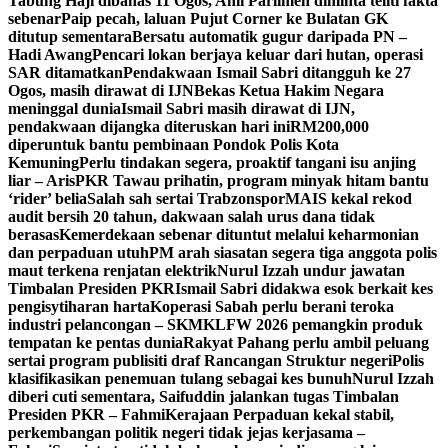
Tabung Haji dibahas 11 Ogos, Ahli Parlimen diminta teliti fakta
sebenar
Paip pecah, laluan Pujut Corner ke Bulatan GK
ditutup sementara
Bersatu automatik gugur daripada PN –
Hadi Awang
Pencari lokan berjaya keluar dari hutan, operasi
SAR ditamatkan
Pendakwaan Ismail Sabri ditangguh ke 27
Ogos, masih dirawat di IJN
Bekas Ketua Hakim Negara
meninggal dunia
Ismail Sabri masih dirawat di IJN,
pendakwaan dijangka diteruskan hari ini
RM200,000
diperuntuk bantu pembinaan Pondok Polis Kota
Kemuning
Perlu tindakan segera, proaktif tangani isu anjing
liar – Aris
PKR Tawau prihatin, program minyak hitam bantu
‘rider’ belia
Salah sah sertai Trabzonspor
MAIS kekal rekod
audit bersih 20 tahun, dakwaan salah urus dana tidak
berasas
Kemerdekaan sebenar dituntut melalui keharmonian
dan perpaduan utuh
PM arah siasatan segera tiga anggota polis
maut terkena renjatan elektrik
Nurul Izzah undur jawatan
Timbalan Presiden PKR
Ismail Sabri didakwa esok berkait kes
pengisytiharan harta
Koperasi Sabah perlu berani teroka
industri pelancongan – SKM
KLFW 2026 pemangkin produk
tempatan ke pentas dunia
Rakyat Pahang perlu ambil peluang
sertai program publisiti draf Rancangan Struktur negeri
Polis
klasifikasikan penemuan tulang sebagai kes bunuh
Nurul Izzah
diberi cuti sementara, Saifuddin jalankan tugas Timbalan
Presiden PKR – Fahmi
Kerajaan Perpaduan kekal stabil,
perkembangan politik negeri tidak jejas kerjasama –