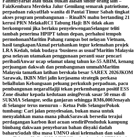
Fahmi
Syariat atau tidak bukan alasan sindir orang lain –
Faiz
Kembara Merdeka Jalur Gemilang semarak patriotisme,
perpaduan rakyat
Hab wanita di Pantai Timur Sabah tingkat
akses program pembangunan – Rina
BN mahu bertanding 21
kerusi PRN Melaka
RCI Tabung Haji: BN tidak akan
berkompromi jika berlaku penyelewengan
Selangor teliti
tambah penerima HPIPT tahun depan, perhalusi tempoh
permohonan
Maritim Pahang rampas bot nelayan Vietnam,
hasil tangkapan
Akmal pertahankan tegur kelemahan projek
LRA Kedah, tolak budaya ‘business as usual’
Maritim Malaysia
gesa nelayan utamakan penggunaan peranti suar pencari
peribadi
Anwar ucap selamat ulang tahun ke-55 ABIM, kenang
perjuangan dakwah dan pembangunan ummah
Maritim
Malaysia tamatkan latihan berskala besar SAREX 2026
JKOM
Sarawak, IKBN Miri jalin kerjasama strategik perkasa
belia
Bulan Kebangsaan peluang perkukuh perpaduan, pacu
pembangunan negara
Hajiji tekan perkembangan positif ESS
Zone disalur kepada kedutaan asing
Perak sasar 50 emas di
SUKMA Selangor, sedia ganjaran sehingga RM6,000
Jenayah
di Selangor terus menurun – Ketua Polis Selangor
Pokok
tumbang: Cari jalan penyelesaian, bukan masa untuk
menyalahkan mana-mana pihak
Sarawak bersedia terajui
perdagangan karbon ikut acuan sendiri
Penduduk kampung
bimbang dakwaan penyebaran bahan disyaki dadah
baharu
Sudah tiba masa UMNO akui kelemahan dan salah