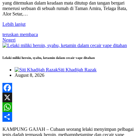
yang ditemukan dalam keadaan mata ditutup dan tangan bergari
menerusi serbuan di sebuah rumah di Taman Amira, Telaga Bata,
Alor Setar,…
Lebih lanjut
teruskan membaca
Negeri
Lelaki miliki heroin, syabu, ketamin dalam cecair vape ditahan
Siti Khadijah Razak
August 8, 2026
Facebook
X
WhatsApp
Share
KAMPUNG GAJAH – Cubaan seorang lelaki menyimpan pelbagai
jenis dadah termasuk heroin, methamphetamine dan cecair vape