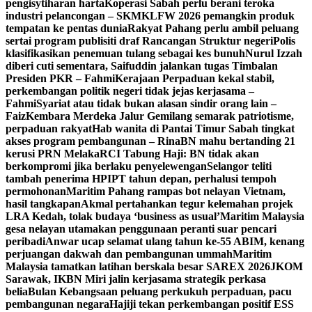
pengisytiharan harta
Koperasi Sabah perlu berani teroka
industri pelancongan – SKM
KLFW 2026 pemangkin produk
tempatan ke pentas dunia
Rakyat Pahang perlu ambil peluang
sertai program publisiti draf Rancangan Struktur negeri
Polis
klasifikasikan penemuan tulang sebagai kes bunuh
Nurul Izzah
diberi cuti sementara, Saifuddin jalankan tugas Timbalan
Presiden PKR – Fahmi
Kerajaan Perpaduan kekal stabil,
perkembangan politik negeri tidak jejas kerjasama –
Fahmi
Syariat atau tidak bukan alasan sindir orang lain –
Faiz
Kembara Merdeka Jalur Gemilang semarak patriotisme,
perpaduan rakyat
Hab wanita di Pantai Timur Sabah tingkat
akses program pembangunan – Rina
BN mahu bertanding 21
kerusi PRN Melaka
RCI Tabung Haji: BN tidak akan
berkompromi jika berlaku penyelewengan
Selangor teliti
tambah penerima HPIPT tahun depan, perhalusi tempoh
permohonan
Maritim Pahang rampas bot nelayan Vietnam,
hasil tangkapan
Akmal pertahankan tegur kelemahan projek
LRA Kedah, tolak budaya ‘business as usual’
Maritim Malaysia
gesa nelayan utamakan penggunaan peranti suar pencari
peribadi
Anwar ucap selamat ulang tahun ke-55 ABIM, kenang
perjuangan dakwah dan pembangunan ummah
Maritim
Malaysia tamatkan latihan berskala besar SAREX 2026
JKOM
Sarawak, IKBN Miri jalin kerjasama strategik perkasa
belia
Bulan Kebangsaan peluang perkukuh perpaduan, pacu
pembangunan negara
Hajiji tekan perkembangan positif ESS