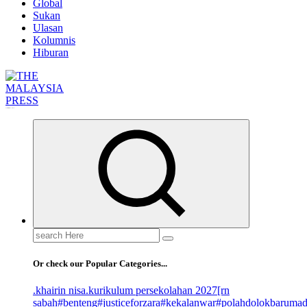
Global
Sukan
Ulasan
Kolumnis
Hiburan
Informasi Berfakta Membuka Minda
Search
for:
Or check our Popular Categories...
.khairin nisa
.kurikulum persekolahan 2027
[rn
sabah
#benteng
#justiceforzara
#kekalanwar
#polahdolokbaruma