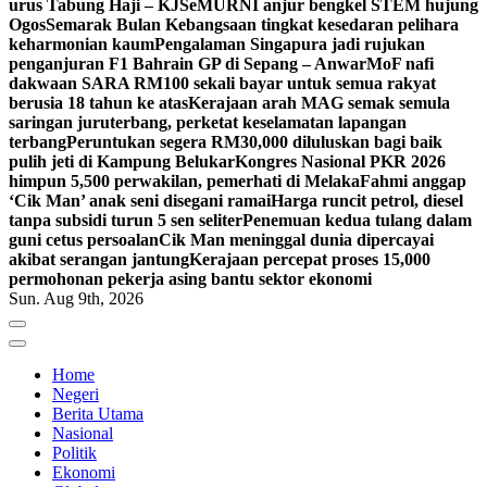
urus Tabung Haji – KJ
SeMURNI anjur bengkel STEM hujung
Ogos
Semarak Bulan Kebangsaan tingkat kesedaran pelihara
keharmonian kaum
Pengalaman Singapura jadi rujukan
penganjuran F1 Bahrain GP di Sepang – Anwar
MoF nafi
dakwaan SARA RM100 sekali bayar untuk semua rakyat
berusia 18 tahun ke atas
Kerajaan arah MAG semak semula
saringan juruterbang, perketat keselamatan lapangan
terbang
Peruntukan segera RM30,000 diluluskan bagi baik
pulih jeti di Kampung Belukar
Kongres Nasional PKR 2026
himpun 5,500 perwakilan, pemerhati di Melaka
Fahmi anggap
‘Cik Man’ anak seni disegani ramai
Harga runcit petrol, diesel
tanpa subsidi turun 5 sen seliter
Penemuan kedua tulang dalam
guni cetus persoalan
Cik Man meninggal dunia dipercayai
akibat serangan jantung
Kerajaan percepat proses 15,000
permohonan pekerja asing bantu sektor ekonomi
Sun. Aug 9th, 2026
Home
Negeri
Berita Utama
Nasional
Politik
Ekonomi