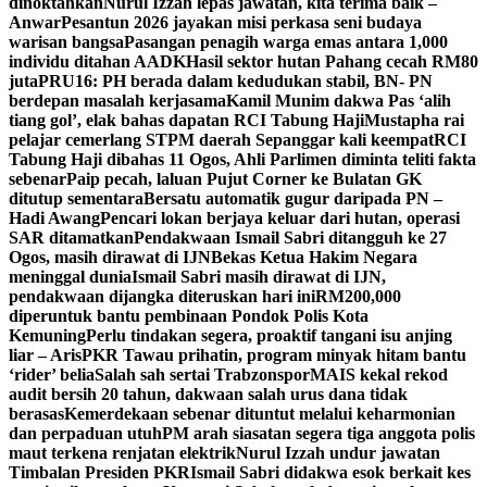
dinoktahkan
Nurul Izzah lepas jawatan, kita terima baik –
Anwar
Pesantun 2026 jayakan misi perkasa seni budaya
warisan bangsa
Pasangan penagih warga emas antara 1,000
individu ditahan AADK
Hasil sektor hutan Pahang cecah RM80
juta
PRU16: PH berada dalam kedudukan stabil, BN- PN
berdepan masalah kerjasama
Kamil Munim dakwa Pas ‘alih
tiang gol’, elak bahas dapatan RCI Tabung Haji
Mustapha rai
pelajar cemerlang STPM daerah Sepanggar kali keempat
RCI
Tabung Haji dibahas 11 Ogos, Ahli Parlimen diminta teliti fakta
sebenar
Paip pecah, laluan Pujut Corner ke Bulatan GK
ditutup sementara
Bersatu automatik gugur daripada PN –
Hadi Awang
Pencari lokan berjaya keluar dari hutan, operasi
SAR ditamatkan
Pendakwaan Ismail Sabri ditangguh ke 27
Ogos, masih dirawat di IJN
Bekas Ketua Hakim Negara
meninggal dunia
Ismail Sabri masih dirawat di IJN,
pendakwaan dijangka diteruskan hari ini
RM200,000
diperuntuk bantu pembinaan Pondok Polis Kota
Kemuning
Perlu tindakan segera, proaktif tangani isu anjing
liar – Aris
PKR Tawau prihatin, program minyak hitam bantu
‘rider’ belia
Salah sah sertai Trabzonspor
MAIS kekal rekod
audit bersih 20 tahun, dakwaan salah urus dana tidak
berasas
Kemerdekaan sebenar dituntut melalui keharmonian
dan perpaduan utuh
PM arah siasatan segera tiga anggota polis
maut terkena renjatan elektrik
Nurul Izzah undur jawatan
Timbalan Presiden PKR
Ismail Sabri didakwa esok berkait kes