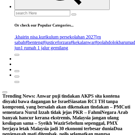
Search
for:
Or check our Popular Categories...
.khairin nisa
.kurikulum persekolahan 2027
[rn
sabah
#benteng
#justiceforzara
#kekalanwar
#polahdolokbaruma
jun
1 rumah 1 jalur gemilang
Trending News:
Anwar puji tindakan AKPS sita kontena
disyaki bawa dagangan ke Israel
Siasatan RCI TH tanpa
kompromi, yang bersalah akan dikenakan tindakan – PM
Cuti
sementara Nurul Izzah tidak jejas PKR – Fahmi
Negara Arab
banyak hancur kerana ekstremis, Malaysia jangan ulang
kesilapan sama – Syeikh Wazir
Sebelum sepenggal, PMX
berjaya letak Malaysia jadi 30 ekonomi terbesar dunia
Dua
penjenayah mati ditembak, polis selamatkan mangsa