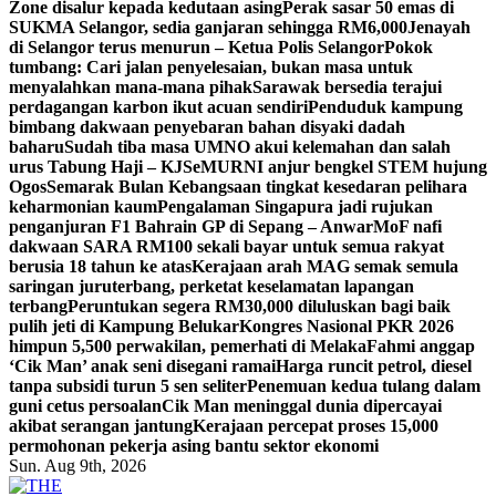
Zone disalur kepada kedutaan asing
Perak sasar 50 emas di
SUKMA Selangor, sedia ganjaran sehingga RM6,000
Jenayah
di Selangor terus menurun – Ketua Polis Selangor
Pokok
tumbang: Cari jalan penyelesaian, bukan masa untuk
menyalahkan mana-mana pihak
Sarawak bersedia terajui
perdagangan karbon ikut acuan sendiri
Penduduk kampung
bimbang dakwaan penyebaran bahan disyaki dadah
baharu
Sudah tiba masa UMNO akui kelemahan dan salah
urus Tabung Haji – KJ
SeMURNI anjur bengkel STEM hujung
Ogos
Semarak Bulan Kebangsaan tingkat kesedaran pelihara
keharmonian kaum
Pengalaman Singapura jadi rujukan
penganjuran F1 Bahrain GP di Sepang – Anwar
MoF nafi
dakwaan SARA RM100 sekali bayar untuk semua rakyat
berusia 18 tahun ke atas
Kerajaan arah MAG semak semula
saringan juruterbang, perketat keselamatan lapangan
terbang
Peruntukan segera RM30,000 diluluskan bagi baik
pulih jeti di Kampung Belukar
Kongres Nasional PKR 2026
himpun 5,500 perwakilan, pemerhati di Melaka
Fahmi anggap
‘Cik Man’ anak seni disegani ramai
Harga runcit petrol, diesel
tanpa subsidi turun 5 sen seliter
Penemuan kedua tulang dalam
guni cetus persoalan
Cik Man meninggal dunia dipercayai
akibat serangan jantung
Kerajaan percepat proses 15,000
permohonan pekerja asing bantu sektor ekonomi
Sun. Aug 9th, 2026