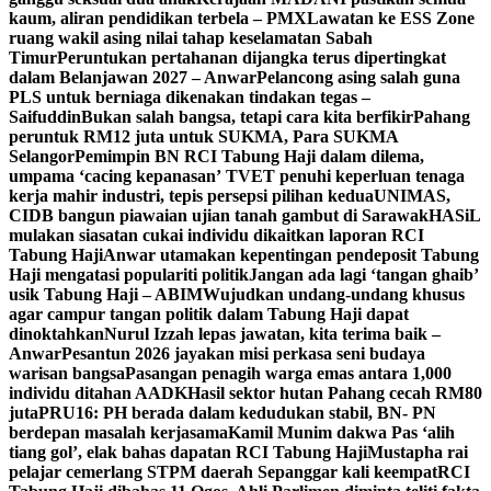
kaum, aliran pendidikan terbela – PMX
Lawatan ke ESS Zone
ruang wakil asing nilai tahap keselamatan Sabah
Timur
Peruntukan pertahanan dijangka terus dipertingkat
dalam Belanjawan 2027 – Anwar
Pelancong asing salah guna
PLS untuk berniaga dikenakan tindakan tegas –
Saifuddin
Bukan salah bangsa, tetapi cara kita berfikir
Pahang
peruntuk RM12 juta untuk SUKMA, Para SUKMA
Selangor
Pemimpin BN RCI Tabung Haji dalam dilema,
umpama ‘cacing kepanasan’
TVET penuhi keperluan tenaga
kerja mahir industri, tepis persepsi pilihan kedua
UNIMAS,
CIDB bangun piawaian ujian tanah gambut di Sarawak
HASiL
mulakan siasatan cukai individu dikaitkan laporan RCI
Tabung Haji
Anwar utamakan kepentingan pendeposit Tabung
Haji mengatasi populariti politik
Jangan ada lagi ‘tangan ghaib’
usik Tabung Haji – ABIM
Wujudkan undang-undang khusus
agar campur tangan politik dalam Tabung Haji dapat
dinoktahkan
Nurul Izzah lepas jawatan, kita terima baik –
Anwar
Pesantun 2026 jayakan misi perkasa seni budaya
warisan bangsa
Pasangan penagih warga emas antara 1,000
individu ditahan AADK
Hasil sektor hutan Pahang cecah RM80
juta
PRU16: PH berada dalam kedudukan stabil, BN- PN
berdepan masalah kerjasama
Kamil Munim dakwa Pas ‘alih
tiang gol’, elak bahas dapatan RCI Tabung Haji
Mustapha rai
pelajar cemerlang STPM daerah Sepanggar kali keempat
RCI