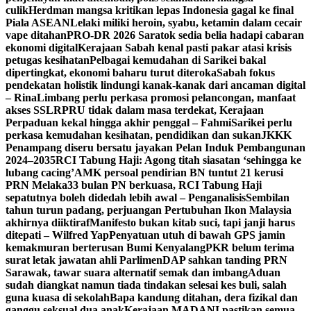
culik
Herdman mangsa kritikan lepas Indonesia gagal ke final
Piala ASEAN
Lelaki miliki heroin, syabu, ketamin dalam cecair
vape ditahan
PRO-DR 2026 Saratok sedia belia hadapi cabaran
ekonomi digital
Kerajaan Sabah kenal pasti pakar atasi krisis
petugas kesihatan
Pelbagai kemudahan di Sarikei bakal
dipertingkat, ekonomi baharu turut diteroka
Sabah fokus
pendekatan holistik lindungi kanak-kanak dari ancaman digital
– Rina
Limbang perlu perkasa promosi pelancongan, manfaat
akses SSLR
PRU tidak dalam masa terdekat, Kerajaan
Perpaduan kekal hingga akhir penggal – Fahmi
Sarikei perlu
perkasa kemudahan kesihatan, pendidikan dan sukan
JKKK
Penampang diseru bersatu jayakan Pelan Induk Pembangunan
2024–2035
RCI Tabung Haji: Agong titah siasatan ‘sehingga ke
lubang cacing’
AMK persoal pendirian BN tuntut 21 kerusi
PRN Melaka
33 bulan PN berkuasa, RCI Tabung Haji
sepatutnya boleh didedah lebih awal – Penganalisis
Sembilan
tahun turun padang, perjuangan Pertubuhan Ikon Malaysia
akhirnya diiktiraf
Manifesto bukan kitab suci, tapi janji harus
ditepati – Wilfred Yap
Penyatuan utuh di bawah GPS jamin
kemakmuran berterusan Bumi Kenyalang
PKR belum terima
surat letak jawatan ahli Parlimen
DAP sahkan tanding PRN
Sarawak, tawar suara alternatif semak dan imbang
Aduan
sudah diangkat namun tiada tindakan selesai kes buli, salah
guna kuasa di sekolah
Bapa kandung ditahan, dera fizikal dan
ganggu seksual dua anak
Kerajaan MADANI pastikan semua