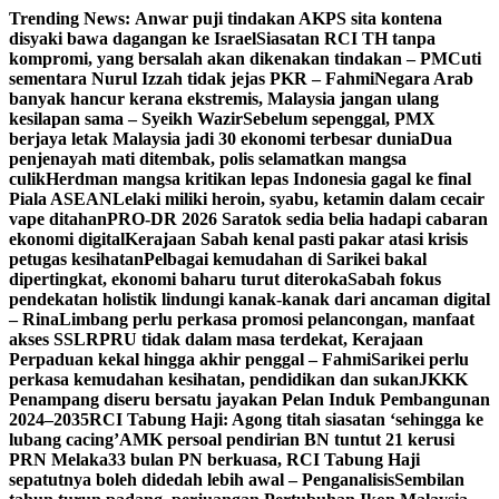
Skip
Trending News:
Anwar puji tindakan AKPS sita kontena
to
disyaki bawa dagangan ke Israel
Siasatan RCI TH tanpa
content
kompromi, yang bersalah akan dikenakan tindakan – PM
Cuti
sementara Nurul Izzah tidak jejas PKR – Fahmi
Negara Arab
banyak hancur kerana ekstremis, Malaysia jangan ulang
kesilapan sama – Syeikh Wazir
Sebelum sepenggal, PMX
berjaya letak Malaysia jadi 30 ekonomi terbesar dunia
Dua
penjenayah mati ditembak, polis selamatkan mangsa
culik
Herdman mangsa kritikan lepas Indonesia gagal ke final
Piala ASEAN
Lelaki miliki heroin, syabu, ketamin dalam cecair
vape ditahan
PRO-DR 2026 Saratok sedia belia hadapi cabaran
ekonomi digital
Kerajaan Sabah kenal pasti pakar atasi krisis
petugas kesihatan
Pelbagai kemudahan di Sarikei bakal
dipertingkat, ekonomi baharu turut diteroka
Sabah fokus
pendekatan holistik lindungi kanak-kanak dari ancaman digital
– Rina
Limbang perlu perkasa promosi pelancongan, manfaat
akses SSLR
PRU tidak dalam masa terdekat, Kerajaan
Perpaduan kekal hingga akhir penggal – Fahmi
Sarikei perlu
perkasa kemudahan kesihatan, pendidikan dan sukan
JKKK
Penampang diseru bersatu jayakan Pelan Induk Pembangunan
2024–2035
RCI Tabung Haji: Agong titah siasatan ‘sehingga ke
lubang cacing’
AMK persoal pendirian BN tuntut 21 kerusi
PRN Melaka
33 bulan PN berkuasa, RCI Tabung Haji
sepatutnya boleh didedah lebih awal – Penganalisis
Sembilan